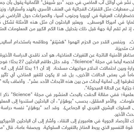
طق العالم بنحو 50٪. البحث الذي نشر في أوائل آب الماضي في جريد "دير شبيغل" الألمانية يقول بأ
لى معطيات مثل القفزات الفجائية في العنف الأسري بالهند وأستراليا، وزياد
والاضطرابات العرقية في أوروبا وجنوب آسيا، والصراعات حول الأراضي في 
يا في أميركا الوسطى. ويعتبر الباحثون أن مثل هذه الأمثلة تشكل قر
إذ لم تقم أية جهة قبل ذلك بتحليل هذا الكم الكبير من المعلومات المت
حث. وبنفس القدر من الحزم اتهموا "هَسْيَنغ" وطاقمه باستخدام أساليب
ت متحيزة.
طر الأمنية الناتجة عن التغيرات المناخية، هو أحد ناقدي الدراسة الأخير
Science
من تلك الأبحاث تؤكد على العلاقة بين ارتفاع درجات الحرارة وبين احتمالات اندلاع مواجه
اً في بعض الحالات الأخرى، بل قد لا يكون للتغير المناخي أي تأثير 
تطرقوا إلى ثمانية أبحاث من بين هذه الأبحاث الأحد عشر". وأضاف بأنه "
جزئية عن الحالة المبحوثة".
علمية؛ ففي مقالة ألحقت بالبحث المنشور في مجلة "
Science
" ذكر ا
علومات. والأمر المقلق، بحسب "بوهَوْغ"، أن الباحثين استندوا إلى المعل
ة على السلوك البشري الفردي أو الجماعي). وقد أعد "بوهَوْغ" نفسه دراس
حث الأخير.
أرصاد الجوية في هامبورغ إلى النقاد، وأشار إلى أن الباحثين الأميركيي
ز قوة التفسير الذي يربط المناخ بالتغيرات السلوكية. وبصفة عامة، قال "م