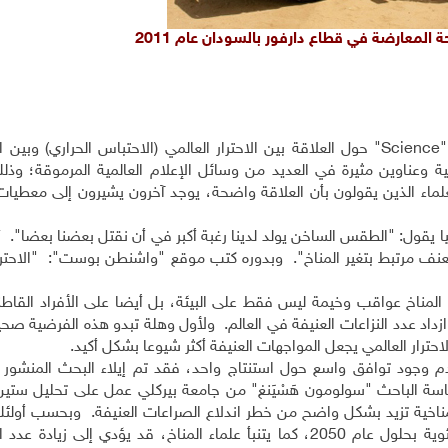
 المعارضة في قطاع دارفور بالسودان عام 2011
"
Science
" حول العلاقة بين الاحترار العالمي (الاحتباس الحراري) وبين ا
ة وعناوين مثيرة في العديد من وسائل الإعلام العالمية المرموقة؛ وذل
ماء الذين يقولون بأن العلاقة واضحة، يوجد آخرون يشيرون إلى معطيات 
سيا يقول: "الطقس الساخن يولد لدينا رغبة أكبر في أن نقتل بعضنا بعضا". أم
العنف مرتبط بتغير المناخ". وبدوره كتب موقع "واشنطن بوست": "الاحترا
غير المناخ عواقب وخيمة ليس فقط على البيئة، بل أيضا على الأفراد القاط
ازداد عدد النزاعات العنيفة في العالم. ولأول وهلة تبدو هذه الفرضية صح
احترار العالمي يجعل المواجهات العنيفة أكثر شيوعا بشكل أكيد.
م وجود توافق واسع حول استنتاج واحد، فقد تم إيلاء البحث المنشور
ئاسة الباحث "سولومون هَسْيَنغ" من جامعة بيركلي عمل على تحليل ستين
ناخية تزيد بشكل واضح من خطر اندلاع الصراعات العنيفة. وبحسب أولئك 
فإن ارتفاع متوسط درجات الحرارة بمقدار 2-4 درجات مئوية بحلول عام 2050، كما يتنبأ علماء المناخ، قد يؤدي إلى