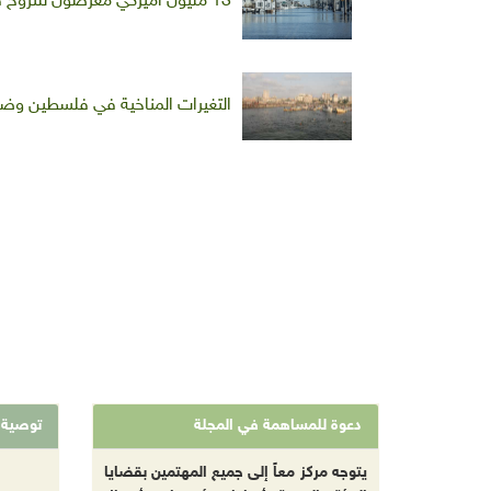
13 مليون أميركي معرضون للنزوح في المناطق الساحلية بسبب ارتفاع منسوب مياه البحر
التغيرات المناخية في فلسطين وضر
دعوة للمساهمة في المجلة
توصية
يتوجه مركز معاً إلى جميع المهتمين بقضايا