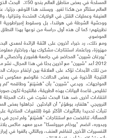
المسلحة في بعض منا
العالم ستتأثر من هكذا تغير. ويستند هذا التوقع، جزئيا، ع
العنيفة وعمليات القتل في الولايات المتحدة وتنزانيا، 
ووحشية الشرطة في هولندا، بل وسقوط إمبراطورية الما
نظريتهم؛ كما أن هذه أول دراسة من نوعها بهذا النطاق، 
الموضوع.
ومع ذلك، رد خبراء آخرون على الثقة الزائدة لمعدي الب
مهزوزة، وباعتماد استنتاجات مشكوك بها، وباختيار معلوما
"يورغان شبيرن" المحاضر في جامعة هَمْبورغ وأخصائي المخا
2012 أعد "شبيرن" مع آخرين بحثا في هذا المجال، نشر ملخصه أيضا في مجلة "
النتيجة الأخيرة في بعض الحالات؛ فالوضع معكوس تمام
المواجهات. ويدعي "شبيرن" بأن "هَسْيَنغ" وطاقمه "لم ي
تقليص قاعدة البيانات بهذه الطريقة، فالنتيجة تكون صورة 
انتقادات أخرى ضد هذا البحث نشرت في ذات المجلة ال
النرويجي "هلفارد بوهَوْغ" أن الباحثين تجاهلوا بعض الم
تنبأت تحديدا بالتأثيرات الأكثر قوة (للتغيرات المناخي
المسألة، تناقضت مع استنتاجات "هَسْيَنغ" ولم تدرج في ب
وبدوره، انضم "يوخام ميروتسكا" مدير معهد ماكس بلانك لل
التفسيرات الأخرى لتفاقم العنف، وبالتالي بالغوا في إبرا