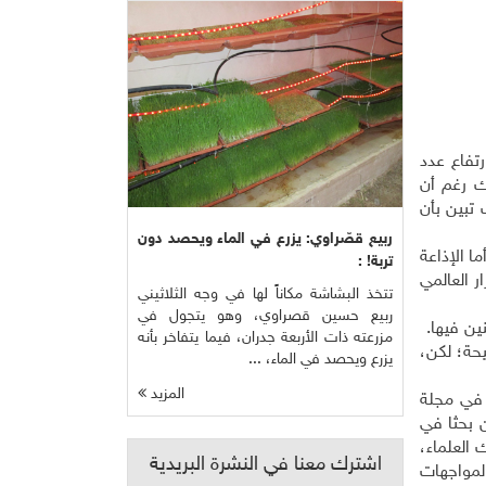
رتفاع عدد
ك رغم أن
تبين بأن
ربيع قصّراوي: يزرع في الماء ويحصد دون
ا الإذاعة
تربة! :
ر العالمي
تتخذ البشاشة مكاناً لها في وجه الثلاثيني
ربيع حسين قصراوي، وهو يتجول في
نين فيها.
مزرعته ذات الأربعة جدران، فيما يتفاخر بأنه
يحة؛ لكن،
يزرع ويحصد في الماء، ...
المزيد
 في مجلة
 بحثا في
العلماء،
اشترك معنا في النشرة البريدية
 زيادة عدد المواجهات