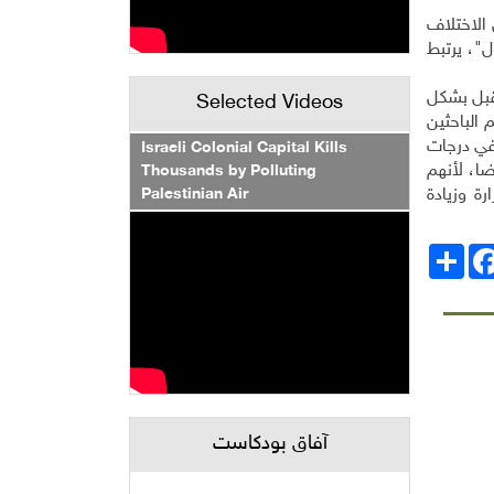
 الاختلاف
"، يرتبط
تقبل بشكل
Selected Videos
الباحثين
 في درجات
Israeli Colonial Capital Kills
ضا، لأنهم
Thousands by Polluting
Palestinian Air
رة وزيادة
انشر
Facebo
آفاق بودكاست