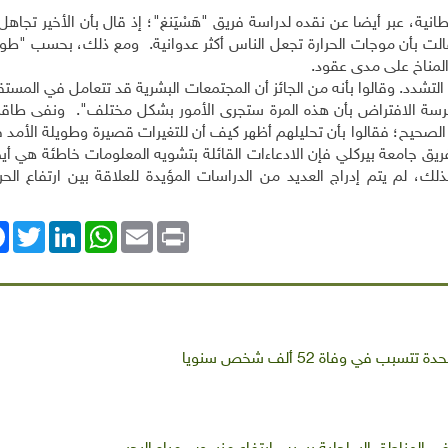
ية، عبر أيضا عن نقده لدراسة فريق "هَسْيَنغ"؛ إذ قال بأن الأخير تجاهل
قالت بأن موجات الحرارة تجعل الناس أكثر عدوانية. ومع ذلك، بحسب "طول
المناخ على مدى عقود.
التشدد. وقالوا بأنه من الجائز أن المجتمعات البشرية قد تتعامل في المس
غطرسة الافتراض بأن هذه المرة ستجرى الأمور بشكل مختلف". ونفى طاقم 
الصحيح؛ فقالوا بأن تحليلهم أظهر كيف أن للتغيرات قصيرة وطويلة الأمد
فريق جامعة بيركلي فإن الادعاءات القائلة بتشويه المعلومات خاطئة هي أي
ك، لم يتم إدراج العديد من الدراسات المؤيدة للعلاقة بين ارتفاع الحرا
ok
Twitter
LinkedIn
WhatsApp
Email
Print
 في وفاة 52 ألف شخص سنويا