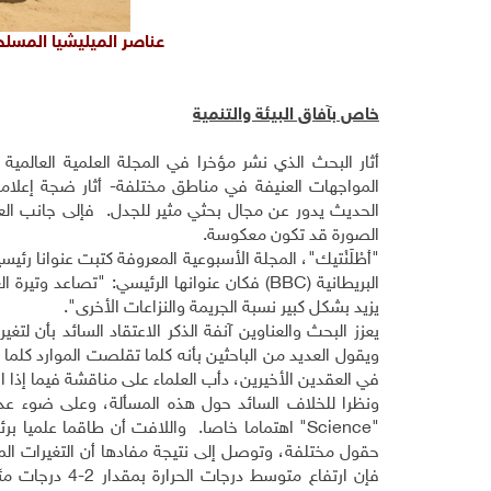
عناصر الميليشيا المسلحة
خاص بآفاق البيئة والتنمية
أثار البحث الذي نشر مؤخرا في المجلة العلمية العالمية 
المواجهات العنيفة في مناطق مختلفة- أثار ضجة إعلامي
الحديث يدور عن مجال بحثي مثير للجدل. فإلى جانب العل
الصورة قد تكون معكوسة.
"أَطْلَنْتيك"، المجلة الأسبوعية المعروفة كتبت عنوانا رئي
البريطانية (
BBC
) فكان عنوانها الرئيسي: "تصاعد وتيرة 
يزيد بشكل كبير نسبة الجريمة والنزاعات الأخرى".
يعزز البحث والعناوين آنفة الذكر الاعتقاد السائد بأن لت
ويقول العديد من الباحثين بأنه كلما تقلصت الموارد كلما 
في العقدين الأخيرين، دأب العلماء على مناقشة فيما إذا ال
ونظرا للخلاف السائد حول هذه المسألة، وعلى ضوء عد
"
Science
" اهتماما خاصا. واللافت أن طاقما علميا بر
حقول مختلفة، وتوصل إلى نتيجة مفادها أن التغيرات الم