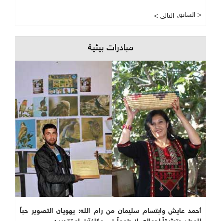
السابق >
< التالي
مبادرات بيئية
أحمد عايش وابتسام سليمان من رام الله: يهويان التصوير حباً