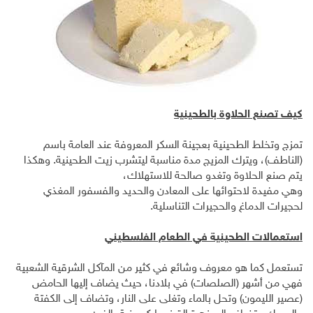
كيف تصنع الحلاوة بالطحينية
تمزج وتخلط الطحينية بعجينة السكر المعروفة عند العامة باسم
(الناطف)، ويترك المزيج مدة مناسبة ليتشرب زيت الطحينية. وهكذا
يتم صنع الحلاوة وتغدو صالحة للاستهلاك،
وهي مفيدة لاحتوائها على المعادن والحديد والفسفور المغذي
لحجيرات الدماغ والحجيرات التناسلية.
استعمالات الطحينية في الطعام الفلسطيني
تستعمل كما هو معروف وشائع في كثير من المآكل الشرقية الشعبية
فهي من أشهر (الصلصات) في بلادنا، حيث يضاف إليها الحامض
(عصير الليمون) وتحل بالماء وتغلى على النار، وتضاف إلى الكفتة