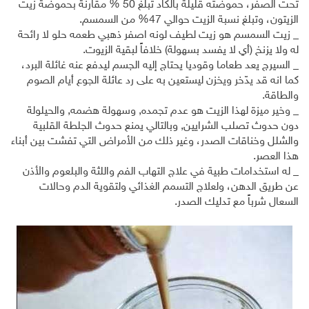
تحت الصفر، حموضته قليلة بالكاد تبلغ 50 % مقارنة بحموضة زيت
الزيتون، وتبلغ نسبة الزيت حوالي 47% من السمسم.
_ زيت السمسم هو زيت لطيف لونه اصفر ذهبي طعمه حلو لا رائحة
له ولا يزنخ (أي لا يفسد بسهولة) خلافاً لبقية الزيوت.
_ السيرج يعد طعاما وقوديا يحتاج إليه الجسم ليدفع عنه غائلة البرد،
كما انه قد يدّخر ويخزن ليستعين به على رد عائلة الجوع أيام الصوم
والطاقة.
_ وخير ميزة لهذا الزيت هو عدم تجمده, وسهولة هضمه, والحيلولة
دون حدوث تصلب الشرايين, وبالتالي يمنع حدوث الجلطة القلبية
والشلل وخناقات الصدر، وغير ذلك من الأمراض التي تفشت بين أبناء
هذا العصر.
_ له استخدامات طبية في علاج التهاب الفم واللثة والبلعوم والأذن
عن طريق الدهن، ولعلاج التسمم الغذائي ولتقوية الدم وحالات
السعال شرباً مع تدليك الصدر.