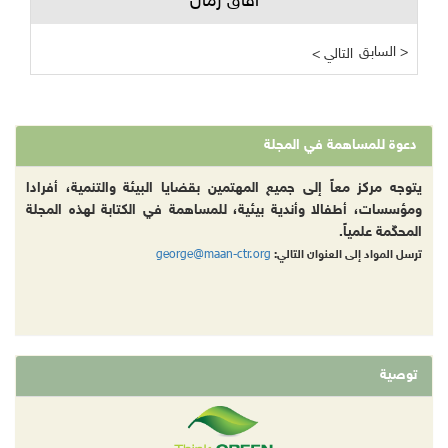
آفاق زمان
السابق >
< التالي
دعوة للمساهمة في المجلة
يتوجه مركز معاً إلى جميع المهتمين بقضايا البيئة والتنمية، أفرادا
ومؤسسات، أطفالا وأندية بيئية، للمساهمة في الكتابة لهذه المجلة
المحكّمة علمياً.
george@maan-ctr.org
ترسل المواد إلى العنوان التالي:
توصية