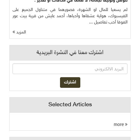
للوطن وتوثيقاً لجماله، لا طمعاً في مكافآت او تقدير :
لم يسعيا للمال او الشهرة، فصورهما في متناول الجميع على
الفيسبوك، هواية عشقاها وأحباها، أحمد عايش من قرية بيت عور
الفوقا أحب تفاصيل ...
المزيد
اشترك معنا في النشرة البريدية
Selected Articles
more