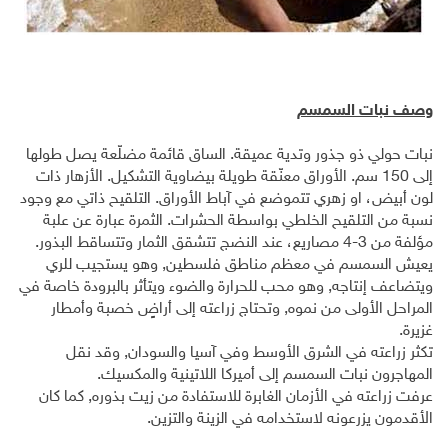
وصف نبات السمسم
نبات حولي ذو جذور وتدية عميقة. الساق قائمة مضلّعة يصل طولها
إلى 150 سم. الأوراق معنّقة طويلة بيضاوية التشكيل. الأزهار ذات
لون أبيض، او زهري تتموضع في آباط الأوراق. التلقيح ذاتي مع وجود
نسبة من التلقيح الخلطي بواسطة الحشرات. الثمرة عبارة عن علبة
مؤلفة من 3-4 مصاريع، عند النضج تتشقق الثمار وتتساقط البذور.
يعيش السمسم في معظم مناطق فلسطين, وهو يستجيب للري
ويتضاعف إنتاجه, وهو محب للحرارة والضوء ويتأثر بالبرودة خاصة في
المراحل الأولى من نموه, وتحتاج زراعته إلى أراضٍ خصبة وأمطار
غزيرة.
تكثر زراعته في الشرق الأوسط وفي آسيا والسودان, وقد نقل
المهاجرون نبات السمسم إلى أميركا اللاتينية والمكسيك.
عرفت زراعته في الأزمان الغابرة للاستفادة من زيت بذوره, كما كان
الأقدمون يزرعونه لاستخدامه في الزينة والتزين.