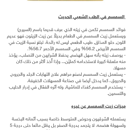
السمسم في الطب الشعبي الحديث
فوائد السمسم تكمن في زيته الذي عرف قديما باسم (السيرج)
ويستعمل زيت السمسم في الطعام بديلاً عن زيت الزيتون فهو عديم
اللون, حلو المذاق, طيب الطعم, ليس له رائحة. تبلغ نسبة الزيت في
السمسم الأبيض 56.2% وفي السمسم الأحمر 56.7%.
- يوصف زيته بأنه سهل الهضم, يحفظ الشرايين من التصلب، يؤخذ
منه ملعقة كبيرة لاستخدامه كمليّن... وإذا أُخذ أكثر من ذلك كان
مسهلا.
- يستعمل زيت السمسم لصنع مراهم علاج التهابات الجلد والجروح,
والحروق، كما يدخل أيضا في صناعة المسهلات الخفيفة.
- يستخدم السمسم كغذاء للماشية, وله أثره الفعّال في إدرار الحليب
والتسمين.
ميزات زيت السمسم عن غيره
يستعمله الشرقيون وحوض المتوسط خاصة بسبب أثمانه البخسة
ولسهولة هضمه. لا يتجمد بدرجة الصفر بل يظل مائعا حتى درجة 5