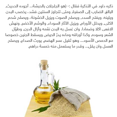
ذكره داود في التذكرة فقال :- (هو الجلجلان بالحبشة... أجوده الحديث,
البالغ, الضارب إلى الصفرة, ومتى تتجاوز السنتين فسُد، يخصب البدن
ويلينه. ويفتح السدد, ويصلح الصوت ويزيل الخشونة، ويصلح شحم
الكلى, ويحلل الأورام, ويزيل الآثار السوداء, والوشم الأخضر, ونهش
الافعى اكلا وضمادا. وان غسل به البدن نعّمه وأزال الدرن, وطوّل
الشعر وسوده, وكذا أوراقه وماءه يدرّ الحيض ويسقط الجنين خصوصا
مع الحمص الأسود... وهو ثقيل عسر الهضم, يورث الصداع, ويصلح
العسل وان يقل... وقدر ما يستعمل منه خمسة دراهم.