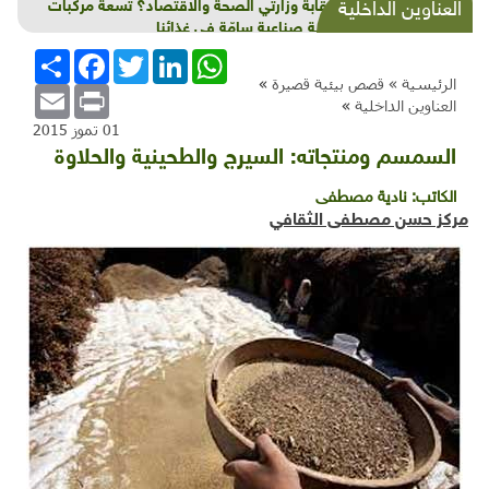
أين رقابة وزارتي الصحة والاقتصاد؟ تسعة مركبات
العناوين الداخلية
كيميائية صناعية سامّة في غذائنا
WhatsApp
LinkedIn
Twitter
Facebook
انشر
الرئيسية »
قصص بيئية قصيرة
»
Email
Print
العناوين الداخلية
»
01 تموز 2015
السمسم ومنتجاته: السيرج والطحينية والحلاوة
الكاتب:
نادية مصطفى
مركز حسن مصطفى الثقافي