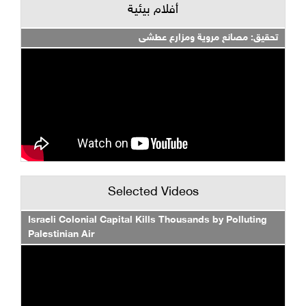
أفلام بيئية
تحقيق: مصانع مروية ومزارع عطشى
Selected Videos
Israeli Colonial Capital Kills Thousands by Polluting
Palestinian Air