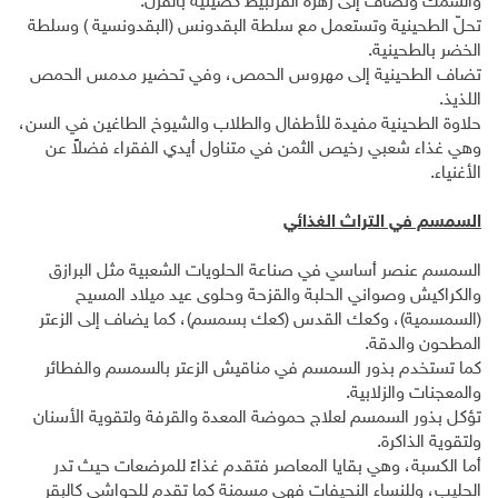
والسمك وتضاف إلى زهرة القرنبيط كصينية بالفرن.
تحلّ الطحينية وتستعمل مع سلطة البقدونس (البقدونسية ) وسلطة
الخضر بالطحينية.
تضاف الطحينية إلى مهروس الحمص، وفي تحضير مدمس الحمص
اللذيذ.
حلاوة الطحينية مفيدة للأطفال والطلاب والشيوخ الطاغين في السن،
وهي غذاء شعبي رخيص الثمن في متناول أيدي الفقراء فضلاً عن
الأغنياء.
السمسم في التراث الغذائي
السمسم عنصر أساسي في صناعة الحلويات الشعبية مثل البرازق
والكراكيش وصواني الحلبة والقزحة وحلوى عيد ميلاد المسيح
(السمسمية)، وكعك القدس (كعك بسمسم)، كما يضاف إلى الزعتر
المطحون والدقة.
كما تستخدم بذور السمسم في مناقيش الزعتر بالسمسم والفطائر
والمعجنات والزلابية.
تؤكل بذور السمسم لعلاج حموضة المعدة والقرفة ولتقوية الأسنان
ولتقوية الذاكرة.
أما الكسبة، وهي بقايا المعاصر فتقدم غذاءً للمرضعات حيث تدر
الحليب، وللنساء النحيفات فهي مسمنة كما تقدم للحواشي كالبقر