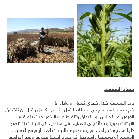
حصاد السمسم
يزرع السمسم خلال شهري نيسان وأوائل أيار
يتم حصاد السمسم في مرحلة ما قبل النضج الكامل وقبل أن تتشقق
القرون أو الأجراس أو الابواق وتنفرط منه البذور. حيث يتم قلع
النباتات يدويا وعادةً تجري العملية على مراحل، لأن النباتات لا تنضج
كلها في وقت واحد، ثم يتم تجفيف النباتات لعدة أيام مع التقليب
المستمر أو توقيفها وإسنادها. ثم يتم دراستها بضربها وفتح أجراسها