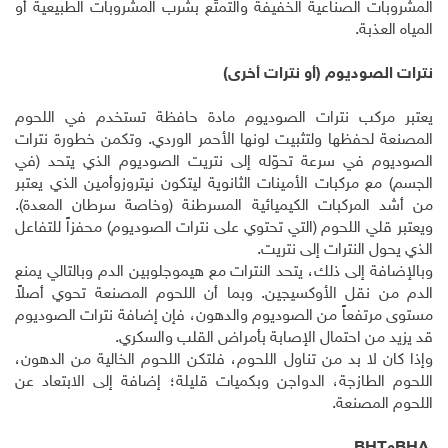
المشروبات الصناعية الخفيفة والتمتّع بشرب المشروبات الطبيعية أو
المياه العذبة
.
نترات الصوديوم (أو نترات أخرى)
يعتبر مركب نترات الصوديوم مادة حافظة تستخدم في اللحوم
المصنعة لحفظها ولتثبيت لونها الأحمر الوردي. وتكمن خطورة نترات
الصوديوم في سرعة تحوّله إلى نتريت الصوديوم الذي يتحد (في
الجسم) مع مركبات الأمينات الثانوية ليتكون نيتروزوأمين الذي يعتبر
من أشد المركبات الكيميائية المسرطنة (وخاصة سرطان المعدة).
ويعتبر قلي اللحوم (التي تحتوي على نترات الصوديوم) محفزاً للتفاعل
الذي يحول النترات إلى نتريت
.
وبالإضافة إلى ذلك، يتحد النترات مع هيموجلوبين الدم وبالتالي يمنع
الدم من نقل الأوكسيجين. وبما أن اللحوم المصنعة تحوي أصلاً
مستوى مرتفعاً من الصوديوم والدهون، فإن إضافة نترات الصوديوم
قد يزيد من احتمال الإصابة بأمراض القلب والسكري
.
وإذا كان لا بد من تناول اللحوم، فلتكن اللحوم الخالية من الدهون،
اللحوم الطازجة، الدواجن وبكميات قليلة؛ إضافة إلى الابتعاد عن
اللحوم المصنعة
.