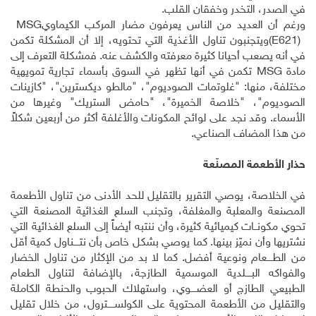
في الصدر، التخدر وخفقان القلب
.
ورغم أن العديد من الناس يعرفون مضار المركب الكيماوي
MSG
(E621)
ويتجنبون تناول الأغذية التي تحتويه، إلا أن المشكلة تكمن
في أنه يصعب أحيانا كثيرة معرفته والكشف عنه. فمشكلة التعرف إلى
مادة
MSG
تكمن في أنها تظهر في السوق بأسماء تجارية تمويهية
مختلفة، منها: "غلوتمات الصوديوم"، "مالطو ديكسترين"، "كازينات
الصوديوم"، "خلاصة الخميرة"، "حامض الستريك" وغيرها من
الأسماء. وقد نجد على لوائح المكونات والأغلفة أكثر من أربعين شكلاً
من هذا المضاف الصناعي
.
حذار الأطعمة المصنّعة
في الخلاصة، يوصي التقرير بالتقليل للحد الأدنى من تناول الأطعمة
المصنعة والمعلبة والمغلفة، وتجنب السلع الغذائية المصنعة التي
تحوي مكونــات كيميائية كثيرة، وأن ننتبه أيضاً إلى السلع الغذائية التي
نشتريها وأن نميّز بينها. كما يوصي بشكل خاص بأن نتــــناول كمية أقل
من الطــــعام ونوعية أفضل. كما لا بد من الإكثار من تناول الخضار
والفواكه البــــلدية الموسمية الطازجة، بالإضافة لتناول الطعام
الطبيعي الطازج أو العضــــوي، واستهلاك الحبوب والحنطة الكاملة
والتقليل من الأطعمة المحتوية على الكولســـــترول، من خلال تقليل