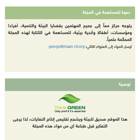
دعوة للمساهمة في المجلة
يتوجه مركز معاً إلى جميع المهتمين بقضايا البيئة والتنمية، أفرادا
ومؤسسات، أطفالا وأندية بيئية، للمساهمة في الكتابة لهذه المجلة
المحكّمة علمياً.
george@maan-ctr.org
ترسل المواد إلى العنوان التالي:
توصية
هذا الموقع صديق للبيئة ويشجع تقليص إنتاج النفايات، لذا يرجى
التفكير قبل طباعة أي من مواد هذه المجلة