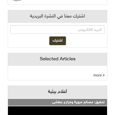
اشترك معنا في النشرة البريدية
Selected Articles
more
أفلام بيئية
تحقيق: مصانع مروية ومزارع عطشى