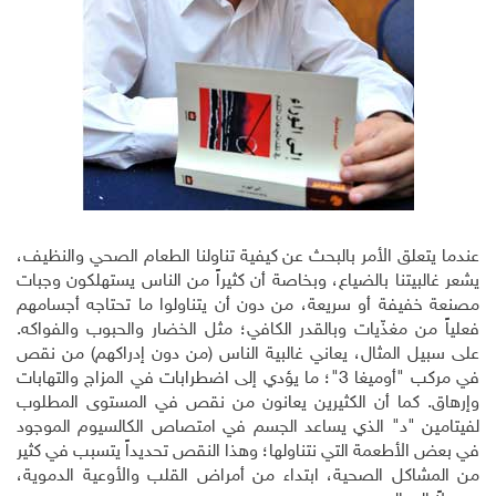
عندما يتعلق الأمر بالبحث عن كيفية تناولنا الطعام الصحي والنظيف،
يشعر غالبيتنا بالضياع، وبخاصة أن كثيراً من الناس يستهلكون وجبات
مصنعة خفيفة أو سريعة، من دون أن يتناولوا ما تحتاجه أجسامهم
فعلياً من مغذّيات وبالقدر الكافي؛ مثل الخضار والحبوب والفواكه.
على سبيل المثال، يعاني غالبية الناس (من دون إدراكهم) من نقص
في مركب "أوميغا 3"؛ ما يؤدي إلى اضطرابات في المزاج والتهابات
وإرهاق. كما أن الكثيرين يعانون من نقص في المستوى المطلوب
لفيتامين "د" الذي يساعد الجسم في امتصاص الكالسيوم الموجود
في بعض الأطعمة التي نتناولها؛ وهذا النقص تحديداً يتسبب في كثير
من المشاكل الصحية، ابتداء من أمراض القلب والأوعية الدموية،