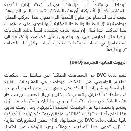
البطاطا. واستناداً إلى دراسات عديدة، أكدت إدارة الأغذية
والعقاقير
(FDA)
الأميركية بأن هذه المادة قد تتسبب بالسرطان. وهذا
سبب كافٍ للامتناع عن تناول الأغذية التي تحوي هذا المركب الخطر؛
وبخاصة رقائق البطاطا والبطاطا المقلية لأنها تحوي أعلى مستويات
هذا المركب. كما يُقال إن هذه المادة تستخدم ايضاً لزيادة السكريات
بياضاً مثل الملبس على لوز والملبس على قضامة، بالإضافة الى
استخدامها في المياه المعبأة لزيادة نقاوة المياه... وكل ذلك لأهداف
تجارية أيضاً
.
الزيوت النباتية المبرمنة
(BVO)
تعتبر مادة
BVO
من المضافات الغذائية التي تحافظ على منكهات
الطعام الحامضي من التفكك، وبخاصة في المشروبات الغازية
والرياضية ومشروبات الطاقة؛ وهي تحوي على عنصر البروم المتواجد
في مثبطات الاحتراق وتتسبب في خلل بالجهاز العصبي. ورغم حظر
هذه المادة في دول الاتحاد الأوروبي واليابان وأستراليا، فلا يزال
يسمح باستخدامها في الولايات المتحدة الأميركية. وفي وقت سابق
هذا العام، أعلنت شركات "فانتا"، "ماونتن ديو" و"جاتوريد" الأميركية
بأنها ستلغي مادة
BVO
من منتجاتها، إلا أن بعض المشروبات الغازية
لا تزال تحوي هذا المركب. وإجمالاً، يحبذ التوقف عن احتساء