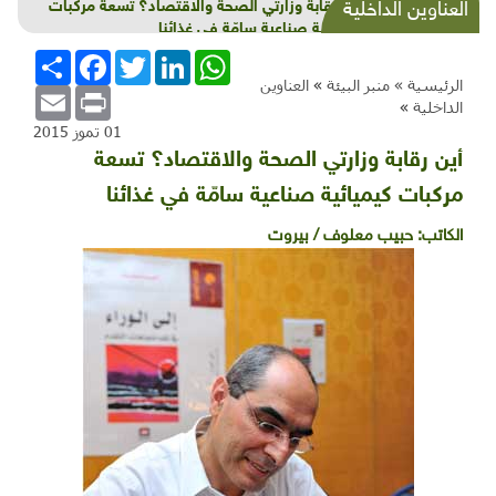
أين رقابة وزارتي الصحة والاقتصاد؟ تسعة مركبات
العناوين الداخلية
كيميائية صناعية سامّة في غذائنا
WhatsApp
LinkedIn
Twitter
Facebook
انشر
الرئيسية »
منبر البيئة
»
العناوين
Email
Print
الداخلية
»
01 تموز 2015
أين رقابة وزارتي الصحة والاقتصاد؟ تسعة
مركبات كيميائية صناعية سامّة في غذائنا
الكاتب:
حبيب معلوف / بيروت