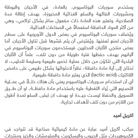
يستخدم سوربات البوتاسيوم، بالعادة، في الأجبان والبوظة
ومشروبات الفاكهة والسلع الغذائية المخبوزة، بهدف إطالة مدة
الصلاحية. وتعتبر هذه المادة ذات مفعول سامّ بشكل تراكمي، وهي
من أكثر المواد الحافظة استعمالاً في الصناعات الغذائية
.
ويُضاف سوربات البوتاسيوم في بعض الدول الأوروبية على سطح
الأجبان لمنع تعفنها. ويُفترض أن يتم قشرها قبل تناول الأجبان. أما
بعض منتجي الألبان المحليين فيستخدمون سوربات البوتاسيوم في
ألبانهم بهدف حفظها فترة طويلة من دون تلف، علماً أن الألبان
البلدية التي تتكوّن من خلال عملية تخمير طبيعية وسليمة للحليب، لا
تحتاج إلى أية مادة حافظة، نظراً لاحتوائها بشكل طبيعي على حامض
اللاكتيك
(lactic acid)
الذي يعتبر مادة حافظة طبيعية
.
أي أن استخدام ســوربات البوتاسيوم يعني بأن هناك خلـــلاً في عمـــلية
التصـنيع التي يُراد التغطية عليه باستخدام مادة حافظـــة، او أن طــــرق
التسويق والحفظ ليســت جيـــدة او بهدف ان تبقى السلع لمدة أطول
من اللازم من دون تلف لأهداف تجارية
.
أكريل أميد
مركب أكريل أميد عبارة عن مادة كيميائية صناعية قد تتواجد في
الكربوهيدرات مثل الحبوب والبسكويت والمقرمشات والخبز ومنتجات