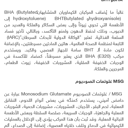
BHA
و
BHT
غالباً ما يُضاف المركبان الكيماويان المتشابهان
BHA (Butylated
hydroxyanisole)
و
BHTButylated
hydroxytoluene)
إلى
الأطعمة التي تحوي زيوتاً وإلى بعض السكاكر والعلكة والعديد من
الحبوب، وذلك لحفظ الدهون ولمنع التأكسد، وبالتالي تأخير فساد
السلعة الغذائية. تعتبر "الوكالة الدولية لأبحاث السرطان"
(IARC)
التابعة لمنظمة الصحة العالمية، هاتين المادتين مسرطنتين، بالإضافة
لكون مادة ألـ
BHT
سامة للجهاز العصبي والكبد. ويستخدم
مركب
BHA (E320)
الذي يعتبر مسرطناً، كمضاد للأكسدة في
الوجبات الخفيفة المقلية، المشروبات الخفيفة، زيوت الطعام،
المرجرين والعلكة
.
MSG
غلوتمات الصوديوم
MSG
/ غلوتمات الصوديوم
Monosodium Glutamate
عبارة عن
حامض أميني، يستخدم كمنكّه في بعض أنواع اللحوم، النقانق
المعلبة، لحم البقر، الأجبان، المشروبات، مشروبات الحمية، الشوربات
المعلبة والجاهزة، الوجبات السريعة، صلصة السلطة وبعض الأطعمة
النباتية المعلبة. وقد ثبت بأن هذا المركب يؤدي إلى الإخلال بالعمليات
الكيميائية في الدماغ وتلف خلاياه العصبية، إضافة إلى الصداع، ألم