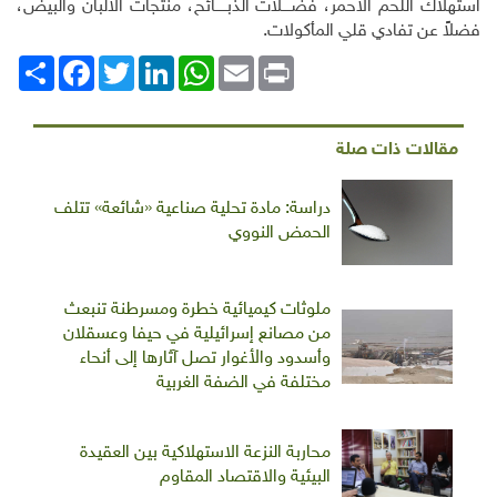
استهلاك اللحم الأحمر، فضــــلات الذبـــــائح، منتجات الألبان والبيض،
فضلاً عن تفادي قلي المأكولات
.
Print
Email
WhatsApp
LinkedIn
Twitter
انشر
Facebook
مقالات ذات صلة
دراسة: مادة تحلية صناعية «شائعة» تتلف
الحمض النووي
ملوثات كيميائية خطرة ومسرطنة تنبعث
من مصانع إسرائيلية في حيفا وعسقلان
وأسدود والأغوار تصل آثارها إلى أنحاء
مختلفة في الضفة الغربية
محاربة النزعة الاستهلاكية بين العقيدة
البيئية والاقتصاد المقاوم