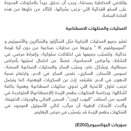
ولتلافي المخاطرة بصحتنا، يجب أن ندقق جيداً بالمكونات المدونة
على السلع الغذائية التي نرغب بشرائها، للتأكد من خلوها من هذه
المادة السامة
.
المحلّيات والمنكهات الاصطناعية
تعتبر جميع المحليات التجارية مثل السَكْرَلوز والسَكَارين والأسبرتيم و
"أسيسولفيم
K
" وغيرها من محليات صناعية من دون أية قيمة
غذائية. وتتسبّب جميعها في اختلالات سلوكية، وإفراط مرضي في
النشاط، وأعراض الحساسية، فضلاً عن احتمال تسبّبها بأمراض
سرطانية. وبشكل عام، يسبّب السكر والمحليات الصناعية السمنة،
تسوس الأسنان، السكري، نقص السكر في الدم، وارتفاع نسبة
الدهون في الدم. فلنبتعد إذن عن السكريات الوهمية. كما يفضل
تجنب تناول الأغذية التي تحوي منكهات اصطناعية وهمية بكافة
أشكالها؛ وبخاصة المنكهات بطعم الزبدة (الاصطناعية) المتواجدة في
العديد من أصناف "البوب كورن"، السمن النباتي والوجبات الخفيفة.
وأكدت الأبحاث الطبية أن مركّب ثنائي الأسيتيل الموجود في
المنكهات بطعم الزبدة قد يتسبّب في مرض الزهايمر
.
سوربات البوتاسيوم
(E202)