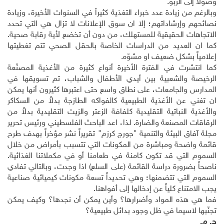
وصولاً إلى الربو
.
وبالرغم من زيادة عدد خبراء التغذية كثيراً في السنوات الأخيرة، وزيادة
نصائحهم وإرشاداتهم؛ إلا ان سوق الإعلانات لا تزال هي التي تحدد
الاتجاهات الحقيقية للمستهلك، من دون أن تخضع لأية رقابة صحية.
كما ان العديد من الدراسات الخاصة بالحقل الصحي تتم تغطيتها
إعلامياً بشكل ضعيف او مشوّه
.
كما انتشرت في الفترة الأخيرة أنواع كثيرة من الأغذية المصنّعة
الرخيصة والشعبية بين أيدي الأطفال والشباب، تم تسويقها في
المدارس والجامعات، على نطاق واسع حتى اعتبرها كثيرون أنها يمكن
ان تغني عن الأغذية الطبيعية كالفواكه الطازجة بدلاً من السكاكر
والأغذية النباتية التقليدية كلفافة الزعتر والزيت التقليدية بدلاً من
الرقاقات المصنعة والضارة. لذا، اعد الباحث الفلسطيني ورئيس تحرير
مجلة آفاق البيئة والتنمية "جورج كرزم" تقريراً نشر مؤخراً بهدف طرح
قائمة واضحة ومباشرة من المكونات التي تتسبب بأمراض من خلال
السموم التي قد تكون كامنة في طعامنا أو في مكملاتنا الغذائية.
ناصحاً بضرورة دراسة القائمة (على السلع) اذا وجدت، وبالتالي تفادي
السموم التي تتضمنها؛ وهي تحديداً تسعة مكونات كيميائية صناعية
يجب الامتناع كلياً عن إدخالها إلى أفواهنا
.
فما هي هذه المواد وأضرارها؟ وأين يمكن أن نجدها؟ وكيف يمكن
تجنّبها لاسيما في ظل وجود بدائل طبيعية؟
ح. م
.