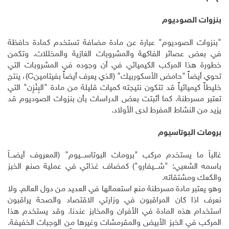
بنزوات الصوديوم
"بنزوات الصوديوم" عبارة عن مادة مضافة تستخدم كمادة حافظة
في بعض عصائر الفاكهة والمشروبات الغازية والمخللات. وتكمن
خطورة هذا المركب الكيميائي في أن وجوده في المشروبات التي
تحوي أيضاً "حامض الأسكوربيك" (الذي يعرف أيضاً بفيتامين
C
)، ينتج
خليطاً كيميائياً قد تتكون نتيجته كميات قليلة من مادة "البِنْزِن" التي
تعتبر مسرطنة. كما أثبتت بعض الدراسات بأن بنزوات الصوديوم قد
يزيد من النشاط المفرط لدى الأولاد
.
برومات البوتاسيوم
غالباً ما يستخدم مركب "برومات البوتاســــيوم" (المعروف أيضـــاً
باسمه الشعبي: "شــــيفارو") كمضاف غذائي في عملية صنع الخبز
والكعك ومشتقاته
.
وهو يعتبر مادة مسرطنة منع استعمالها في العديد من دول العالم. ولا
نعرف اذا كان المراقبون في وزارتي الاقتصاد والصحة يراقبون
استخدام هذه المادة في الأفران والمخابز عندنا. وقد يستخدم هذا
المركب في الخبز الأبيض والمقرمشات وغيرها من الوجبات الخفيفة.