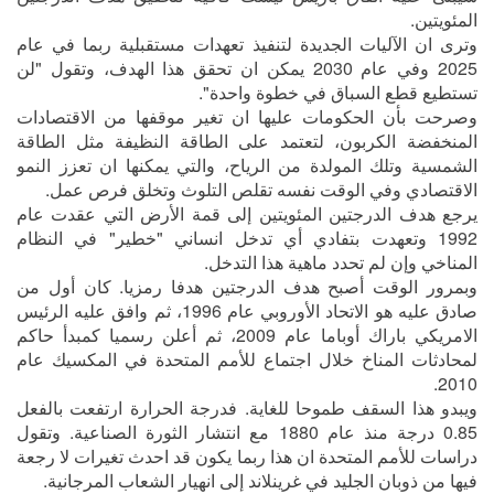
المئويتين.
وترى ان الآليات الجديدة لتنفيذ تعهدات مستقبلية ربما في عام
2025 وفي عام 2030 يمكن ان تحقق هذا الهدف، وتقول "لن
تستطيع قطع السباق في خطوة واحدة".
وصرحت بأن الحكومات عليها ان تغير موقفها من الاقتصادات
المنخفضة الكربون، لتعتمد على الطاقة النظيفة مثل الطاقة
الشمسية وتلك المولدة من الرياح، والتي يمكنها ان تعزز النمو
الاقتصادي وفي الوقت نفسه تقلص التلوث وتخلق فرص عمل.
يرجع هدف الدرجتين المئويتين إلى قمة الأرض التي عقدت عام
1992 وتعهدت بتفادي أي تدخل انساني "خطير" في النظام
المناخي وإن لم تحدد ماهية هذا التدخل.
وبمرور الوقت أصبح هدف الدرجتين هدفا رمزيا. كان أول من
صادق عليه هو الاتحاد الأوروبي عام 1996، ثم وافق عليه الرئيس
الامريكي باراك أوباما عام 2009، ثم أعلن رسميا كمبدأ حاكم
لمحادثات المناخ خلال اجتماع للأمم المتحدة في المكسيك عام
2010.
ويبدو هذا السقف طموحا للغاية. فدرجة الحرارة ارتفعت بالفعل
0.85 درجة منذ عام 1880 مع انتشار الثورة الصناعية. وتقول
دراسات للأمم المتحدة ان هذا ربما يكون قد احدث تغيرات لا رجعة
فيها من ذوبان الجليد في غرينلاند إلى انهيار الشعاب المرجانية.