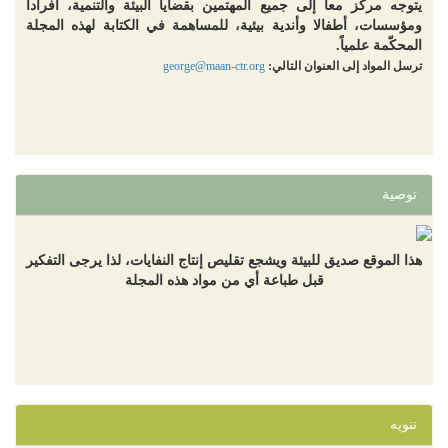
يتوجه مركز معاً إلى جميع المهتمين بقضايا البيئة والتنمية، أفرادا
ومؤسسات، أطفالا وأندية بيئية، للمساهمة في الكتابة لهذه المجلة
المحكّمة علمياً.
ترسل المواد إلى العنوان التالي:
george@maan-ctr.org
توصية
هذا الموقع صديق للبيئة ويشجع تقليص إنتاج النفايات، لذا يرجى التفكير
قبل طباعة أي من مواد هذه المجلة
تنويه