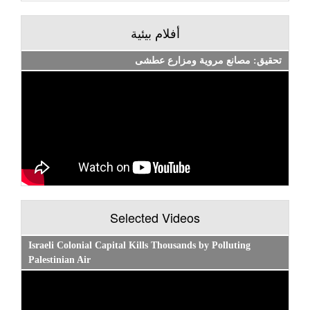
أفلام بيئية
تحقيق: مصانع مروية ومزارع عطشى
Selected Videos
Israeli Colonial Capital Kills Thousands by Polluting
Palestinian Air