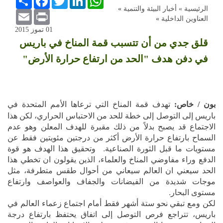
الرئيسية »
أخبار البيئة والتنمية
»
Email
Print
العناوين الداخلية
»
01 تموز 2015
قلق جدي من أن تتسبب قمة المناخ في باريس
في دفن هدف "الحد من ارتفاع حرارة الأرض"
تهدف قمة المناخ التي ترعاها الأمم المتحدة في
بون / خاص:
باريس إلى التوصل إلى خطة للحد من الاحتباس الحراري، لكن هذا
الاجتماع قد يصبح بدلاً من ذلك مقبرة للهدف المعلن وهو عدم
السماح بارتفاع حرارة الأرض أكثر من درجتين مئويتين فقط عن
مستويات ما قبل الثورة الصناعية. وتحقيق هذا الهدف هو قوة
الدفع وراء مفاوضي المناخ والعلماء، الذين يقولون ان تخطي هذا
الحد سيعني ان العالم سيعاني من أحوال طقس متطرفة، مثل
موجات شديدة من الفيضانات والجفاف والعواصف وارتفاع
مستوى البحار.
لكن ومع تبقي نحو ستة أشهر فقط أمام اجتماع زعماء العالم في
باريس، تتراجع فرص التوصل إلى اتفاق يحتفظ بارتفاع درجة