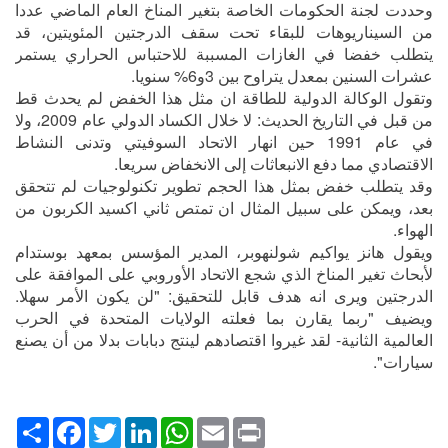
وحددت لجنة الحكومات الخاصة بتغير المناخ العام الماضي عددا
من السيناريوهات للبقاء تحت سقف الدرجتين المئويتين، قد
يتطلب خفضا في الغازات المسببة للاحتباس الحراري يستمر
عشرات السنين بمعدل يتراوح بين 3و6% سنويا.
وتقول الوكالة الدولية للطاقة ان مثل هذا الخفض لم يحدث قط
من قبل في التاريخ الحديث: لا خلال الكساد الدولي عام 2009، ولا
في عام 1991 حين انهار الاتحاد السوفيتي وتدنى النشاط
الاقتصادي مما دفع الانبعاثات إلى الانخفاض سريعا.
وقد يتطلب خفض بمثل هذا الحجم تطوير تكنولوجيات لم تتحقق
بعد، ويمكن على سبيل المثال ان تمتص ثاني اكسيد الكربون من
الهواء.
ويقول هانز يواكيم شولنهوبر، المدير المؤسس بمعهد بوستدام
لأبحاث تغير المناخ الذي شجع الاتحاد الأوروبي على الموافقة على
الدرجتين ويرى انه هدف قابل للتحقيق: "لن يكون الأمر سهلا.
ويضيف "ربما يقارن بما فعلته الولايات المتحدة في الحرب
العالمية الثانية- لقد غيروا اقتصادهم لينتج دبابات بدلا من أن يصنع
سيارات".
Print
Email
WhatsApp
LinkedIn
Twitter
انشر
Facebook