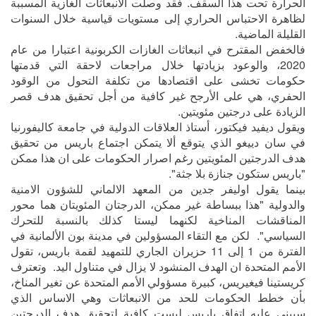
الحرارة تحت هذا السقف. فقد وصلت الانبعاثات الغازية المسببة
لظاهرة الاحتباس الحراري إلى مستويات قياسية خلال السنوات
القليلة الماضية.
فالخفض المقترح في انبعاثات الغازات الكربونية اعتبارا من عام
2020، والوعود بزيادتها خلال مراجعات لاحقة التي قدمتها
حكومات تخشى على اقتصادها من تكلفة التحول من الوقود
الحفري، هي على الأرجح غير كافية من أجل تحقيق هدف قصر
الزيادة على درجتين مئويتين.
ويقول ديفيد فيكتور، أستاذ العلاقات الدولية في جامعة كاليفورنيا
في سان دييغو الذي يتوقع ألا يتمكن اجتماع باريس من تحقيق
هدف الدرجتين المئويتين رغم اصرار الحكومات على ان هذا ممكن
"باريس ستكون جنازة بلا جثة".
بينما يقول اوليفر جدين من المعهد الالماني للشؤون الامنية
والدولية "هذا ببساطة غير ممكن، الدرجتان المئويتان هما محور
المناقشات المناخية لكنهما ليستا كذلك بالنسبة للتحرك
السياسي". لكن مع التقاء المسؤولين في مدينة بون الألمانية في
الفترة من 1 إلى 11 حزيران الجاري للتمهيد لقمة باريس، تقول
الأمم المتحدة ان الهدف المنشود لا يزال في متناول اليد. وتعترف
كريستينا فيغيريس، كبيرة مسؤولي الأمم المتحدة عن تغير المناخ،
بأن خطط الحكومات للحد من الانبعاثات وهي الاساس الذي
سيبنى عليه اتفاق باريس ليست كافية لتحقيق هدف الدرجتين