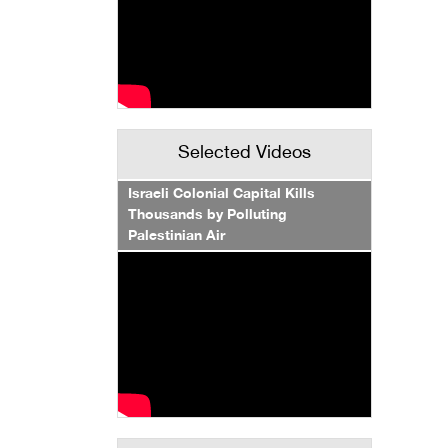
Selected Videos
Israeli Colonial Capital Kills
Thousands by Polluting
Palestinian Air