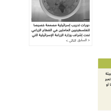
دورات تدريب إسرائيلية مصممة خصيصا
للفلسطينيين العاملين في القطاع الزراعي
تحت إشراف وزارة الزراعة الإسرائيلية التي
السابق >
يرأسها يائير شَمِير نائب ليبرمان رئيس
< التالي
"إسرائيل بيتنا"!!!
يئة
تعبر
 أو