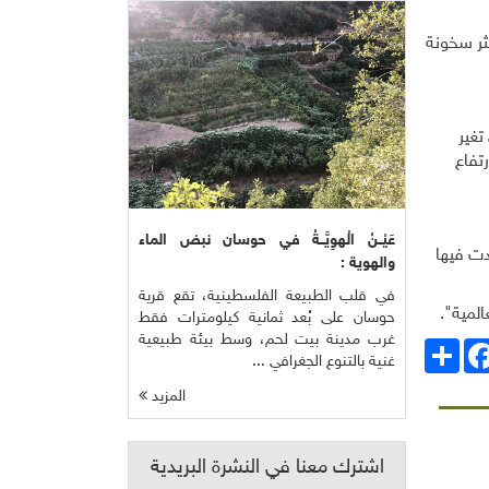
كثر سخونة
جلات عالمية ترجع لعام 1850، إذ يؤدي تغير
تفاع
عَيْــنُ الْهوِيَّــةُ في حوسان نبض الماء
أكثر دفئا على الإطلاق فحسب، بل شهدنا أيضا فترة 12 شهرا زادت فيها
والهوية :
في قلب الطبيعة الفلسطينية، تقع قرية
لمية".
حوسان على بُعد ثمانية كيلومترات فقط
غرب مدينة بيت لحم، وسط بيئة طبيعية
انشر
Facebo
غنية بالتنوع الجغرافي ...
المزيد
اشترك معنا في النشرة البريدية