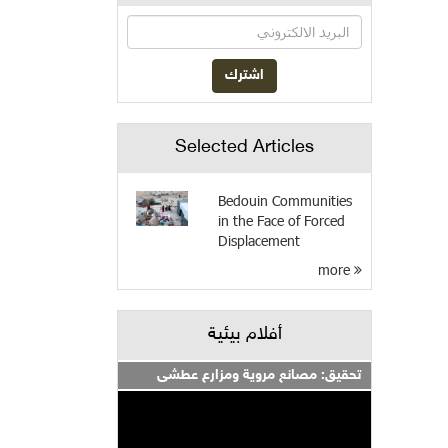
Selected Articles
Bedouin Communities
in the Face of Forced
Displacement
more
أفلام بيئية
تحقيق: مصانع مروية ومزارع عطشى