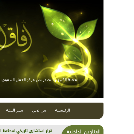
مجلة إلكترونية تصدر عن مركز العمل التنموي / 
الرئيسية
من نحن
منبر البيئة
شذرات بيئية وتنموية...بنية تح
العناوين الداخلية