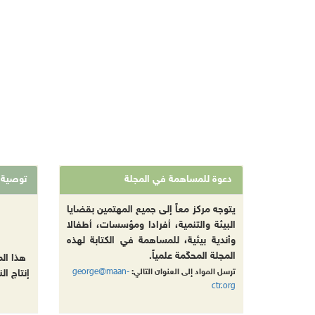
دعوة للمساهمة في المجلة
توصية
يتوجه مركز معاً إلى جميع المهتمين بقضايا
البيئة والتنمية، أفرادا ومؤسسات، أطفالا
وأندية بيئية، للمساهمة في الكتابة لهذه
المجلة المحكّمة علمياً.
هذا ال
george@maan-
ترسل المواد إلى العنوان التالي:
إنتاج ال
ctr.org