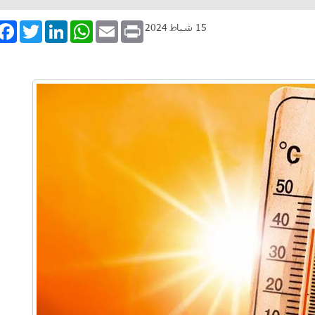
book
Twitter
LinkedIn
WhatsApp
Email
Print
15 شباط 2024