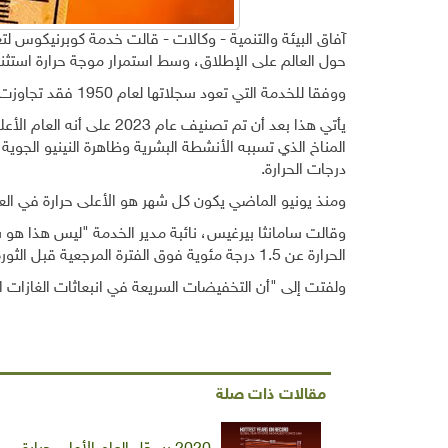
آفاق البيئة والتنمية - وكالات - قالت خدمة كوبرنيكوس لتغير
حول العالم على الإطلاق، وسط استمرار موجة حرارة استثنائي
ووفقا للخدمة التي تعود سجلاتها لعام 1950 فقد تجاوزت حرارة الشهر الماضي حرارة يناير من عام 2020 الذي كان الأكثر دفئا.
المناخ الذي تسببه الأنشطة البشرية وظاهرة النينيو الجوية
درجات الحرارة.
ومنذ يونيو الماضي يكون كل شهر هو الأعلى حرارة في العا
الحرارة عن 1.5 درجة مئوية فوق الفترة المرجعية قبل الثورة الصناعية"، بحسب رويترز.
ولفتت إلى "أن التخفيضات السريعة في انبعاثات الغازات ال
مقالات ذات صلة