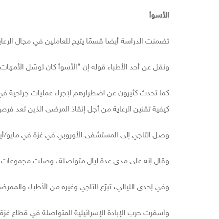
الأسوأ
تضمنت الدراسة أيضا قسمًا يتيح للعاملين في مجال الرعاي
ونقل عن أحد الأطباء قوله إن "الأسوأ كان توسّل الأمهات ل
كما تحدث كثيرون عن اضطرارهم لإجراء عمليات جراحية ف
كيفية تقنين الرعاية من أجل إنقاذ المرضى الذين تعد فرص 
وصل التاجي إلى المستشفى الأوروبي في غزة في مايو/أيار 
وقال إنه على مدى عدة ليال متواصلة، وصلت مجموعات تبلغ 70 شخصًا مصابًا بجروح خطرة إلى ال
وفي إحدى الليالي، تبرّع التاجي وغيره من الأطباء والمم