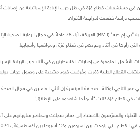
في مستشفيات قطاع غزة في ظل حرب الإبادة الإسرائيلية عن إصابات أك
 بحسب دراسة خضعت لمراجعة الأقران.
ة "بي إم جيه" (
BMJ
) العريقة، آراء 78 عاملاً في مجال الرعاية الصحية ا
التي رأوها في أثناء وجودهم في قطاع غزة، ومواقعها وأسبابها.
نات الأشمل المتوفرة عن إصابات الفلسطينيين في أثناء حرب الإبادة الإسرائ
ن منشآت القطاع الطبية دُمّرت وفُرضت قيود مشددة على وصول جهات دولية إ
يطاني عمر التاجي لوكالة الصحافة الفرنسية إن ثلثي العاملين في مجال الصحة
بات في قطاع غزة كانت "أسوأ ما شاهدوه على الإطلاق".
الأطباء والممرّضون بالاستناد إلى دفاتر سجلات ومحاضر مناوباتهم على أس