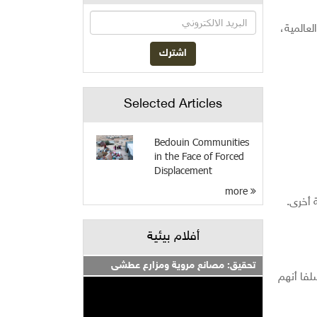
حة العالمية،
Selected Articles
Bedouin Communities
in the Face of Forced
Displacement
more
 أخرى.
أفلام بيئية
تحقيق: مصانع مروية ومزارع عطشى
لفا أنهم