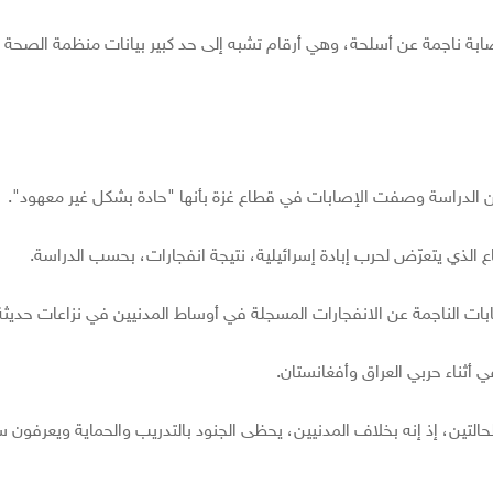
فوا أكثر من 23 ألفا و700 إصابة بالغة ونحو 7000 إصابة ناجمة عن أسلحة، وهي أرقام تشبه إلى حد كبير بيانات منظمة الص
 الدراسة وصفت الإصابات في قطاع غزة بأنها "حادة بشكل غير معهود".
 الذي يتعرّض لحرب إبادة إسرائيلية، نتيجة انفجارات، بحسب الدراسة.
 الناجمة عن الانفجارات المسجلة في أوساط المدنيين في نزاعات حديثة
 أثناء حربي العراق وأفغانستان.
التين، إذ إنه بخلاف المدنيين، يحظى الجنود بالتدريب والحماية ويعرفون س