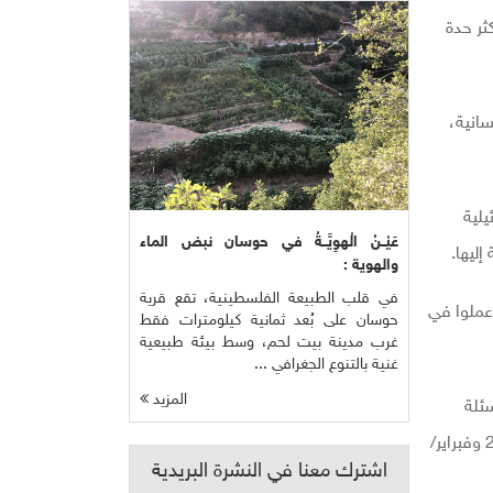
ثر حدة
لإنسانية،
يلية
عَيْــنُ الْهوِيَّــةُ في حوسان نبض الماء
ليها.
والهوية :
في قلب الطبيعة الفلسطينية، تقع قرية
 عملوا في
حوسان على بُعد ثمانية كيلومترات فقط
غرب مدينة بيت لحم، وسط بيئة طبيعية
غنية بالتنوع الجغرافي ...
المزيد
ئلة
استطلاع بشأن الإصابات التي رأوها في أثناء فترات عملهم في القطاع التي راوحت بين أسبوعين و12 أسبوعا بين أغسطس/آب 2024 وفبراير/
اشترك معنا في النشرة البريدية