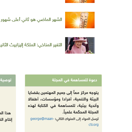
الشهر الماضي هو ثاني أعلى شهور ت
التغير المناخي: الملكة إليزابيث الث
دعوة للمساهمة في المجلة
توصية
يتوجه مركز معاً إلى جميع المهتمين بقضايا
البيئة والتنمية، أفرادا ومؤسسات، أطفالا
وأندية بيئية، للمساهمة في الكتابة لهذه
المجلة المحكّمة علمياً.
هذا ال
george@maan-
ترسل المواد إلى العنوان التالي:
إنتاج ال
ctr.org