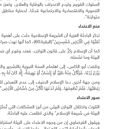
السلوك القويم وتردع الانحراف بالوقاية والعلاج، وتعزز
التنموية والاقتصادية والاجتماعية قدمًا، لحماية مناطق ا
متوازنة".
منع الاعتداء
تذكر الباحثة الغزية أن الشريعة الإسلامية حثت على أهمية الحفاظ 
تَعْثَوْا فِي الْأَرْضِ مُفْسِدِينَ"(البقرة:60)، كما أنها نهت صراحةً عن الفساد بكل أنواعه وأحجامه، وحذرّت من كونه مخالفة لشرع الله تعالى.
كما أن الإسلام ركزَّ على قانون التوازن، فعند وقوع أي 
البيئة وما تشمله.
وتلفت أبو الكاس، إلى اهتمام السنة النبوية بالتشجير والزراع
يَزْرَعُ زَرْعًا، فَيَأْكُلُ مِنْهُ طَيْرٌ أَوْ إِنْسَانٌ أَوْ بَهِيمَةٌ، إِلَّا كَانَ لَهُ بِ
ومن جهة أخرى دعا الإسلام الحنيف إلى عدم التعرض للحيوانات 
رَبَطَتْهَا، فَلَمْ تُطْعِمْهَا، وَلَمْ تَدَعْهَا تَأْكُلُ مِنْ خَشَاشِ الأَرْضِ"
صور الاعتداء
التلوث واختلال التوازن البيئي من أبرز المشكلات التي تُمث
البيئة في شريعة الإسلام" والذي اطلعت عليه الباحثة.
ويقول القرضاوي إن من وجوه الاعتداء على البيئة استنزاف 