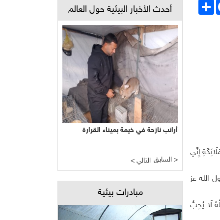
Face
انشر
أحدث الأخبار البيئية حول العالم
أرانب نازحة في خيمة بميناء القرارة
كَةِ إِنِّي
السابق >
< التالي
ل الله عز
مبادرات بيئية
ا يُحِبُّ