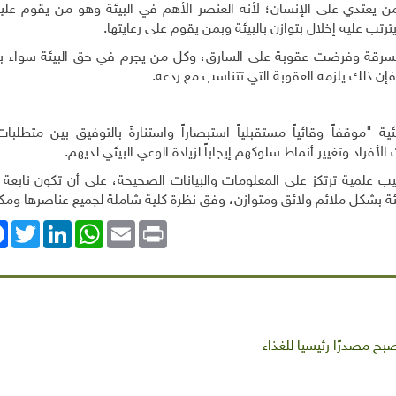
من يعتدي على الإنسان؛ لأنه العنصر الأهم في البيئة وهو من يقوم عليها
رتب عليه إخلال بتوازن بالبيئة وبمن يقوم على رعايتها.
لسرقة وفرضت عقوبة على السارق، وكل من يجرم في حق البيئة سواء با
 فإن ذلك يلزمه العقوبة التي تتناسب مع ردعه.
ية "موقفاً وقائياً مستقبلياً استبصاراً واستنارةً بالتوفيق بين متطلب
أفراد وتغيير أنماط سلوكهم إيجاباً لزيادة الوعي البيئي لديهم.
ليب علمية ترتكز على المعلومات والبيانات الصحيحة، على أن تكون نابعة 
بيئة بشكل ملائم ولائق ومتوازن، وفق نظرة كلية شاملة لجميع عناصرها ومكو
ok
Twitter
LinkedIn
WhatsApp
Email
Print
بح مصدرًا رئيسيا للغذاء