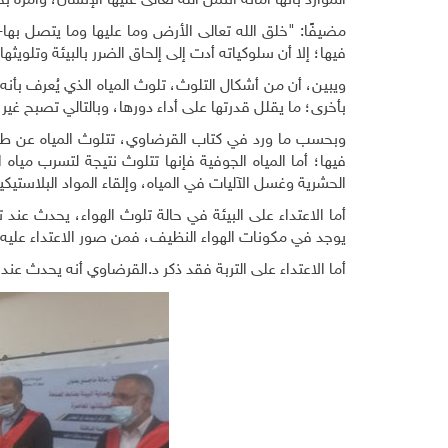
الموارد بأنها أمانة ائتمن الله تعالى عليها الإنسان، وأمره ب
مضيفًا: "خلق الله تعالى الأرض وما عليها وما يتصل بها- 
فيها؛ إلا أن سلوكياته أدت إلى إلحاق الضرر بالبيئة وتلويثها"
ويبين، أن من أشكال التلوث، تلوث المياه الذي يُعرف بأن
بأخرى؛ ما يقلل قدرتها على أداء دورها، وبالتالي تصبح غير 
وبحسب ما ورد في كتاب القرضاوي، تتلوث المياه عن طريق ال
فيها؛ أما المياه الجوفية فإنها تتلوث نتيجة لتسرب مياه 
الحشرية وغسل الآليات في المياه، وإلقاء المواد البلاستيك
أما الاعتداء على البيئة في حالة تلوث الهواء، يحدث عند ت
يوجد في مكونات الهواء النظيف، فمن صور الاعتداء عليه ا
أما الاعتداء على التربة فقد ذكر د.القرضاوي أنه يحدث عن