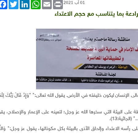
book
Twitter
LinkedIn
WhatsApp
Email
Print
01 آب 2021
لرادعة بما يتناسب مع حجم الاعتداء
لإنسان ليكون خليفته في الأرض. يقول الله تعالى:" "وَإِذْ قَالَ رَبُّكَ لِلْمَلَائِ
على البيئة التي سخرها الله عز وجل؛ لتعينه على الإعمار والإصلاح، يقو
 (الجاثية:13).
سه الاعتداء وإلحاق الأذى بالبيئة بكل مكوناتها، يقول عز وجل:" وَاللَّهُ لَ