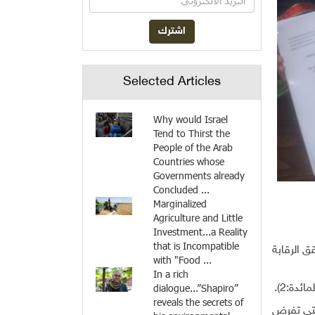
Selected Articles
Why would Israel
Tend to Thirst the
People of the Arab
Countries whose
Governments already
Concluded ...
Marginalized
Agriculture and Little
Investment...a Reality
that is Incompatible
قق الرقابة
with "Food ...
In a rich
dialogue...”Shapiro”
ائدة:2).
reveals the secrets of
التي تفرض