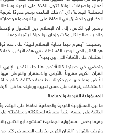
أعمال وتصرفات الولاة تكون نافذة على الرعية وسلطانهم 
لمصلحة الجماعة، أي أن تلك القاعدة ترسم حدودًا شرعية 
الحضاري والمشرق في الحفاظ على البيئة وصونه وحمايته ل
وتشير أبو الكاس، إلى أن الإسلام دين الشمول والإحسان
والدنيا، صالح لكل وقت وزمان، وللحياة البشرية جمعاء.
وتضيف: "يقوم مبدأ حماية الإسلام للبيئة على عدة ثوابت
هو الكائن الحي الوحيد المُستخلف في هذه الأرض، فعلاقته
استئمان على الأمانة التي بين يديه".
وتمضي في حديثها قائلةً:"من هنا جاء التقدير الإلهي 
القرآن الكريم مقروناً بالأرض والاستقرار والتوطن فيها
الأرض وبما فيها من مكونات طبيعية مختلفة لقيام حياة إ
الاستخلاف يتوقف على حسن تدبيره ورعايته لما في الأرض
المسؤولية الفردية والجماعية
ما بين المسؤولية الفردية والجماعية نحافظ على البيئة، وتُعد
الذاتية على نفسه، لتبدأ بحمايته لممتلكاته ومحافظته على
وفيما يخص المسؤولية الجماعية؛ تستشهد أبو الكاس بالآية الكريمة: "وَتَعَاو
وتردف بالقول: "القرآن الكريم يخاطب الجميع في كثير من