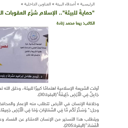
الرئيسية »
أصدقاء البيئة
»
العناوين الداخلية
»
"حمايةً للبيئة".. الإسلام شرَّع العقوبات ا
الكاتب:
ريما محمد زنادة
أولت الشريعة الإسلامية اهتمامًا كبيرًا للبيئة، وخلق الله تعالى ا
جَاعِلٌ فِي الْأَرْضِ خَلِيفَةً"(البقرة:30).
وخلافة الإنسان في الأرض تتطلب منه الإعمار والمحافظة 
وجل:" وَسَخَّرَ لَكُم مَّا فِي السَّمَاوَاتِ وَمَا فِي الْأَرْضِ جَمِيعًا..."
ويتطلب هذا التسخير من الإنسان الامتناع عن الفساد وعلى رأ
الْفَسَادَ"(البقرة:205).