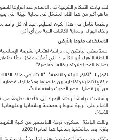
لقد جاءت الأحكام الشرعية في الإسلام عند إقرارها للعقوب
ما هو أكبر من هذا الألم المتمثل في حماية البيئة التي يعي
وعندما نتأمل في هذا الكون العظيم، نجد أن كل واحد منا
ونقاء الهواء، وحماية الكائنات الحية من أي أذى.
الاستخلاف منوط بالأرض
عمدَ بعض الباحثين إلى دراسة اهتمام الشريعة الإسلامية با
الباحثة الزهراء أبو الكاس؛ التي أعدَّت مؤخرًا بحثًا بعنو
بضابط المصلحة وتطبيقاته المعاصرة".
تقول لــ "آفاق البيئة والتنمية": "البيئة هي ملاذ الكائن
علاقةٍ تكاملية وتفاعلية بين عناصرها ومكوناتها، فحماية 
من أبرز قضايا العصر الحديث واهتماماته".
واستندت دراسة الباحثة الزهراء إلى قاعدة عظيمة من 
الإمام على الرعية منوط بالمصلحة وعلاقاتها وتطبيقاتها 
للأمة".
ونالت الباحثة المذكورة درجة الماجستير من كلية الشريع
بغزة، بعد مناقشتها رسالتها هذا العام (2021).
وتؤكد في حديثها أنه بتطبيق هذه القاعدة تُصان حقوق ال