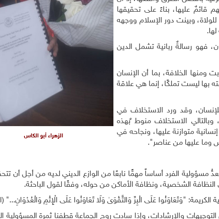
قائمٌ عليها، بناءً على تحقيقها
للولاة، وبينت دور الإسلام ووجهه
ها.
، فهو رسالةٌ ربانية تشمل الدين
 ومنها الخلافة، بما أن الإنسان
 بها ليست تملكًا، إنما هي علاقة
للإنسان، وقد ورد الاستخلاف في
، وبالتالي الاستخلاف منوط ٌبهذه
نسانية متوازنة عليها، ونجاحه في
الزهراء أبو الكاس
 وما عليها من عناصر".
ُّ مسؤولية الفرد أساساً مهمًّا نابعًا من الوازع الديني لديه من أجل أن تتح
 النظافة الشخصية، ونظافة الأماكن من حوله، وفقًا لقول الباحثة.
َنُوا عَلَى الْبِرِّ وَالتَّقْوَىٰ وَلَا تَعَاوَنُوا عَلَى الْإِثْمِ وَالْعُدْوَانِ..." (الم
 التوجيهات والإرشادات، وإذا سادت روح الجماعة قطفنا ثمرة المسؤولية 