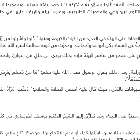
 مصلحة الأمة؛ لأنها مسؤولية مشتركة لا تنحصر بفئة معينة، وبموجبها ت
لتنوع البيولوجي والمحميات الطبيعية، ورعاية البيئة والإبقاء عليها في حا
على البيئة في العديد من الآيات الكريمة ومنها:" كُلوا وَاشْرَبُوا مِن رِّزْقِ الل
ضررٍ على عنصر من عناصر البيئة فإنه بذلك يودي إلى خللٍ في التوازن واض
ة، وفي ذلك يقول الرسول صلى الله عليه سلم: "مَا مِنْ مُسْلِمٍ يَغْرِسُ غَر
هِ صَدَقَةٌ".
بالأذى، حيث قال عليه أفضل الصلاة والسلام:" دَخَلَتِ امْرَأَةٌ النَّارَ فِ
.
ل خطرًا على البيئة، وقد تطرَّق إليها الشيخ الدكتور يوسف القرضاوي في كتاب
موارد البيئة وسوء استهلاكها، أو عدم الانتفاع بها، موضحًا: "الإسلام نظ