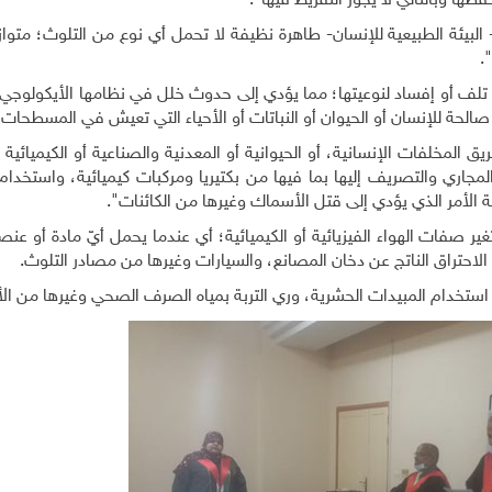
حفظها وبالتالي لا يجوز التفريط فيها".
البيئة الطبيعية للإنسان- طاهرة نظيفة لا تحمل أي نوع من التلوث؛ متواز
.
ه تلف أو إفساد لنوعيتها؛ مما يؤدي إلى حدوث خلل في نظامها الأيكولوجي
صالحة للإنسان أو الحيوان أو النباتات أو الأحياء التي تعيش في المسطحات ا
مخلفات الإنسانية، أو الحيوانية أو المعدنية والصناعية أو الكيميائية ا
المجاري والتصريف إليها بما فيها من بكتيريا ومركبات كيميائية، واستخدام
ية الأمر الذي يؤدي إلى قتل الأسماك وغيرها من الكائنات".
غير صفات الهواء الفيزيائية أو الكيميائية؛ أي عندما يحمل أيّ مادة أو عنص
لاحتراق الناتج عن دخان المصانع، والسيارات وغيرها من مصادر التلوث.
د استخدام المبيدات الحشرية، وري التربة بمياه الصرف الصحي وغيرها من ال