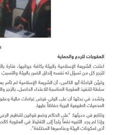
ل
العقوبات للردع والحماية
اعتنت الشريعة الإسلامية بالبيئة بكافة جوانبها، فتارة ب
لتزجر كل من تسوّل له نفسه إلحاق الضرر بالبيئة والتسببّ با
وتبيَّن الباحثة أبو الكاس، أن الشريعة الإسلامية لم تأمر
سلطة لتنفيذ العقوبة المناسبة للاعتداء الحاصل، بالزجر والر
وتشدد في بحثها أن على الولي فرض غرامات مالية وعقوبات
المحميات الطبيعية البرية حفاظاً عليها.
وتتابع في حديثها: "على الحاكم وضع قوانين لتنظيم الرعي 
وإذا لم يجد التنبيه نفعاً يلجأ إلى التغليظ في العقوبة ك
أذى لمكونات البيئة وعناصرها المختلفة".