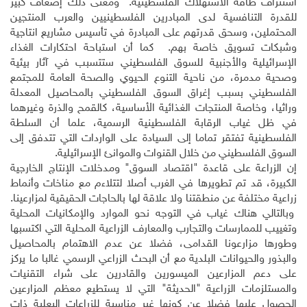
استنزاف طاقة الاستهلاك الفلسطينية. ومعنى ذلك إضعاف كبير
للقدرة التنافسية لدى المبادرين الفلسطينيين والعرب المنتجين
المحتملين، وسحق قدرتهم على المبادرة في تأسيس مشاريع انتاجية
وشبكات تسويق خاصة بهم. كما أن استباحة احتكارات الغذاء
الإسرائيلية والأجنبية للسوق الفلسطيني ستتسبب في آثار بيئية
وصحية مدمرة، من ناحية التنوع الحيوي والصحة العامة للمجتمع
الفلسطيني بسبب إغراق السوق الفلسطيني بالمحاصيل المعدلة
وراثيا، وخاصة المنتجات الغذائية الأساسية، كالقمح والذرة وغيرهما
في ظل غياب الرقابة الفلسطينية الرسمية، علما أن السلطة
الفلسطينية تفتقر تماما إلى السيادة على الواردات التي تتدفق إلى
السوق الفلسطيني من خلال القنوات والموانئ الإسرائيلية.
إن الزراعة على قاعدة "اقتصاد السوق" ومدخلات الإنتاج الخارجية
الكبيرة، قد تم تطويرها في الغرب أصلا لتتلاءم مع مناخات وأنماط
زراعية مختلفة عن منطقتنا ولا علاقة لها بالحاجات الحقيقية لمزارعينا.
وبالتالي هناك غياب في التوجه نحو الموارد والإمكانيات المحلية
وتغييب للممارسات والتجارب والمعارف الزراعية المحلية التي اكتسبها
وطورها مزارعونا القدامى، فضلا عن عدم الاهتمام بالمحاصيل
والبذور والحيوانات البلدية مع أن البحث الزراعي الرسمي غالبا ما يركز
على دعم المزارعين الميسورين والقادرين على شراء التقنيات
والمستلزمات الزراعية "الحديثة" التي لا يستطيع معظم المزارعين
الحصول عليها فضلا عن كونها غير مناسبة للزراعات البعلية ذات