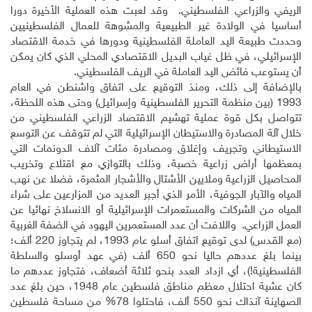
الريفي والزراعي الفلسطيني. وقد لعبت هذه العملية الأخيرة دورا
أساسيا في الولادة غير الطبيعية والمشوهة للعمال الفلسطينيين
وحددت طبيعة اليد العاملة الفلسطينية ودورها في خدمة الاقتصاد
الإسرائيلي، في ظل غياب البديل الاقتصادي المحلي الذي كان يمكن
أن يستوعب فائض اليد العاملة في الريف الفلسطيني.
بالإضافة إلى ذلك، ومنذ التوقيع على اتفاق واشنطن في العام
1993 (بين منظمة التحرير الفلسطينية وإسرائيل) وحتى هذه اللحظة،
تتواصل بكل قوة عملية تهشيم الاقتصاد الزراعي الفلسطيني من
خلال آلة المصادرة والاستيطان الإسرائيلية التي لم تتوقف عن التوسع
الاستيطاني وتجريف وإغلاق ومصادرة مئات آلاف الدونمات التي
بمعظمها أراض زراعية خصبة، وذلك بالتوازي مع اقتلاع وتخريب
المحاصيل الزراعية وملايين الأشتال والأشجار المثمرة، فضلا عن نهب
المياه والآبار الجوفية، الأمر الذي أجبر العديد من المزارعين على شراء
المياه من الشركات والمستعمرات الإسرائيلية أو الانسلاخ نهائيا عن
العمل الزراعي. واللافت أن عدد المستعمرين اليهود في الضفة الغربية
(مع القدس) لدى توقيع اتفاق أسلو عام 1993، لم يتجاوز 220 ألف؛
بينما بلغ عددهم حاليا نحو 650 ألف (في عهد أوسلو والسلطة
الفلسطينية!)، أي ازداد العدد بنحو ثلاثة أضعاف، فتجاوز عددهم ما
كان عشية احتلال معظم مناطق فلسطين عام 1948، حين بلغ عدد
الصهاينة آنذاك نحو 550 ألف، فاحتلوا 78% من مساحة فلسطين