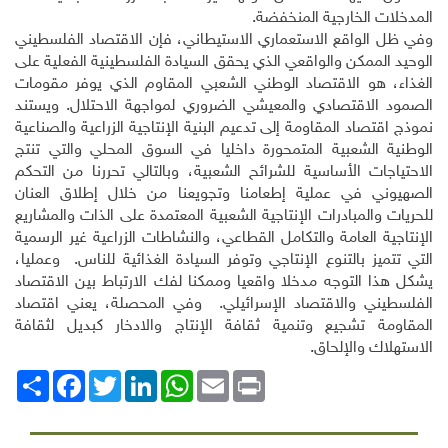
المدخلات الخارجية المنخفضة.
وفي ظل الواقع الاستعماري الاستيطاني، فإن الاقتصاد الفلسطيني
الوحيد الممكن والواقعي الذي يحقق السيادة الفلسطينية الفعلية على
الغذاء، هو الاقتصاد الوطني الشعبي المقاوم الذي يوفر مقومات
الصمود الاقتصادي والمعيشي الضروري لمواجهة الاحتلال. ويستند
نموذج اقتصاد المقاومة إلى تدعيم البنية الإنتاجية الزراعية والصناعية
الوطنية الشعبية المتمحورة داخليا في السوق المحلي والتي تنتج
الاحتياجات الأساسية للشرائح الشعبية، وبالتالي تحررنا من التحكم
الصهيوني في عملية إطعامنا وتجويعنا من خلال إطلاق العنان
للحريات والمبادرات الإنتاجية الشعبية المعتمدة على الذات والمشاريع
الإنتاجية العامة والتكامل القطاعي، والنشاطات الزراعية غير الرسمية
التي تتميز بالتنوع الإنتاجي وتوفر السيادة الغذائية للناس. وعمليا،
يشكل هذا التوجه مدخلا واقعيا وممكنا لفك الارتباط بين الاقتصاد
الفلسطيني والاقتصاد الإسرائيلي. وفي المحصلة، يعني اقتصاد
المقاومة تشجيع وتنمية ثقافة الإنتاج والادخار كبديل لثقافة
الاستهلاك والإلحاق.
Print
Email
WhatsApp
LinkedIn
Twitter
انشر
Facebook