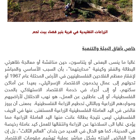
الزراعات التقليدية في قرية بتير قضاء بيت لحم
خاص بآفاق البيئة والتنمية
غالبا ما ينسى البعض أو يتناسون، حين مناقشة أو معالجة ظاهرتي
البطالة والفقر وكيفية "محاربتهما"، بأن السبب الأساسي والمباشر
لإفقار معظم الفلاحين الفلسطينيين في الأرض المحتلة عام 1967 أو
تحولهم إلى عمال يخدمون الاقتصاد الإسرائيلي، بعيدا عن أماكن
سكنهم، أو إلى أُجراء في خدمة الاقتصاد الاستهلاكي بالمدن
الفلسطينية، أو إلى عاطلين عن العمل، هو نهب الاحتلال لأراضيهم
ومواردهم الزراعية وبالتالي تحطيم الزراعة الفلسطينية. بمعنى أن بروز
فائض في اليد العاملة الفلسطينية الزراعية المستغنى عنها في الريف
الفلسطيني ليس نتيجة بطالة عانت منها اليد العاملة الزراعية مما
يؤدي غالبا الى انسلاخها عن الزراعة وانتقالها للعمل كيد عاملة رخيصة
في المدينة، كما هو الحال في العديد من بلدان "العالم الثالث"، بل إن
هذا الفائض أفرزته بشكل مباشر عملية تهشيم مقومات الاقتصاد