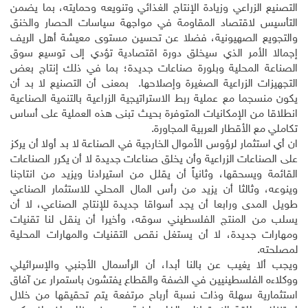
التصنيع الزراعي وزيادة الإنتاج الغذائي وتنويعه وحمايته، بما يضمن
التأسيس لاقتصاد المقاومة في مواجهة سياسات الحصار والخنق
والتجويع الصهيونية، فضلا عن تحسين مستوى معيشة أهل الريف
إجمالا الأمر الذي سيخلق دورة اقتصادية تؤدي إلى توسيع سوق
الصناعة المحلية وبلورة صناعات جديدة؛ بما في ذلك إنتاج بعض
التجهيزات الزراعية الصغيرة وإصلاحها. بمعنى أن التصنيع لا بد أن
يكون منسجما مع عملية ربط الاستراتيجية الزراعية بالتنمية الصناعية
انطلاقا من الإمكانيات المتوفرة بحيث تبنى هذه العملية على أساس
تكاملي مع الأقطار العربية المجاورة.
ان أي استثمار لرؤوس الأموال الخارجية في الصناعة لا بد أولا أن يركز
على الصناعات الزراعية وأن يخلق صناعات جديدة لا أن يكرر الصناعات
القائمة ويسحقها، وثانياً أن يقلل من استيرادنا ويزيد من انتاجنا
وينوعه، وثالثا أن يزيد من رأس المال المحلي للاستثمار الصناعي
طويل المدى ورابعا أن يجد أسواقا جديدة للإنتاج الصناعي، لا أن
يسلب من المنتج الفلسطيني سوقه، وأخيرا أن ينقل لنا تقنيات
ومهارات جديدة، لا أن يستغل نقص التقنيات والمهارات المحلية
لمصلحته.
ويجب ألا يغيب عن بالنا أبدا، أن الرأسمال الأجنبي والإسرائيلي
ووكلاءه الفلسطينيين في الضفة والقطاع يفتشون باستمرار عن آفاق
استثمارية سهلة وذات نسبة أرباح مرتفعة يتم تحقيقها من خلال