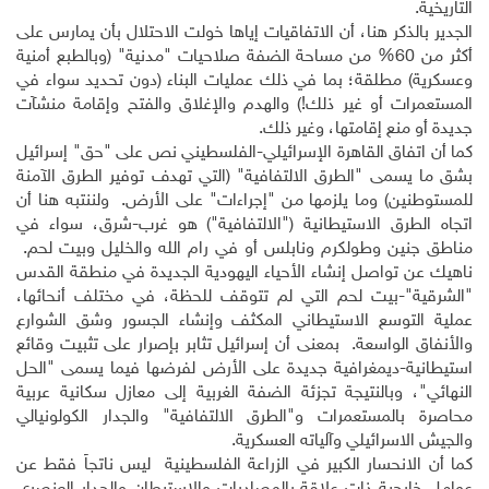
التاريخية.
الجدير بالذكر هنا، أن الاتفاقيات إياها خولت الاحتلال بأن يمارس على
أكثر من 60% من مساحة الضفة صلاحيات "مدنية" (وبالطبع أمنية
وعسكرية) مطلقة؛ بما في ذلك عمليات البناء (دون تحديد سواء في
المستعمرات أو غير ذلك!) والهدم والإغلاق والفتح وإقامة منشآت
جديدة أو منع إقامتها، وغير ذلك.
كما أن اتفاق القاهرة الإسرائيلي-الفلسطيني نص على "حق" إسرائيل
بشق ما يسمى "الطرق الالتفافية" (التي تهدف توفير الطرق الآمنة
للمستوطنين) وما يلزمها من "إجراءات" على الأرض. ولننتبه هنا أن
اتجاه الطرق الاستيطانية ("الالتفافية") هو غرب-شرق، سواء في
مناطق جنين وطولكرم ونابلس أو في رام الله والخليل وبيت لحم.
ناهيك عن تواصل إنشاء الأحياء اليهودية الجديدة في منطقة القدس
"الشرقية"-بيت لحم التي لم تتوقف للحظة، في مختلف أنحائها،
عملية التوسع الاستيطاني المكثف وإنشاء الجسور وشق الشوارع
والأنفاق الواسعة. بمعنى أن إسرائيل تثابر بإصرار على تثبيت وقائع
استيطانية-ديمغرافية جديدة على الأرض لفرضها فيما يسمى "الحل
النهائي"، وبالنتيجة تجزئة الضفة الغربية إلى معازل سكانية عربية
محاصرة بالمستعمرات و"الطرق الالتفافية" والجدار الكولونيالي
والجيش الاسرائيلي وآلياته العسكرية.
كما أن الانحسار الكبير في الزراعة الفلسطينية ليس ناتجاً فقط عن