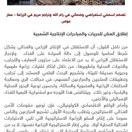
تضخم اسمنتي استعراضي وخدماتي في رام الله وتراجع مريع في الزراعة - عمار
عوض
إطلاق العنان للحريات والمبادرات الإنتاجية الشعبية
من نافل القول، أن الاستقلال في الإنتاج الزراعي والغذائي يشكل
شرطا أساسيا للوصول إلى حالة السيادة على الغذاء. ولإنجاز
الاستقلال الزراعي لا بد من الاعتماد على مخزون المعارف والتجارب
والخبرات المحلية وتطويرها، من خلال ابتكار تقنيات زراعية طبيعية
وحيوية صديقة للبيئة، وتشجيع البحث العلمي المستند إلى تجارب
وتطبيقات المنتجين والمزارعين أنفسهم، في مجالات الري ومعالجة
المخلفات الزراعية والعضوية والسائلة، وتحسين نوعية البذور المحلية
والبلدية، وغير ذلك. ويتناقض هذا التوجه مع استمرارية التبعية للغذاء
الإسرائيلي والأجنبي.
وأمام الواقع الاقتصادي الكولونيالي، فإن توفير مقومات الأمن
الغذائي الاستراتيجي يتطلب بالدرجة الأولى تشجيع المزارعين والناس
عموما على إنتاج السلع الزراعية الاستراتيجية التي تلبي الاحتياجات
الغذائية المحلية أولا. وفي إطار الاستراتيجية الزراعية نفسها، لا بد من
تشجيع المشاريع الصناعية المحلية التي لا تحتاج إلى رؤوس أموال