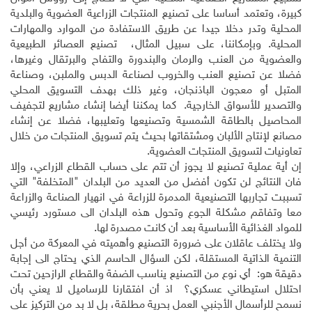
كبيرة، وتعتمد أساسا على تصنيع المنتجات الزراعية العضوية والبلدية
المحلية وتدر دخلا جيدا عن طريق الاستفادة من الموارد والمهارات
المحلية. وبإمكاننا، على سبيل المثال، تصنيع العصائر الطبيعية
والعضوية من العنب والرمان والبندورة والتفاح والبرتقال وغيرها،
فضلا عن تصنيع العنب والخروب لصناعة الدبس والملبن، وصناعة
المتبل أو معجون الباذنجان، وغير ذلك بهدف التسويق المحلي
والتصدير للأسواق الخارجية. كما يمكننا أيضا إنشاء مشاريع لتجفيف
المحاصيل بالطاقة الشمسية وتصنيعها وتعليبها، فضلا عن إنشاء
مصانع لإنتاج الألبان ومشتقاتها بحيث يتم تسويق المنتجات من خلال
تعاونيات لتسويق المنتجات العضوية.
إن أية عملية تصنيع لا يجوز أن تتم على حساب القطاع الزراعي، وإلا
فان النتائج لن تكون أفضل من العديد من البلدان "المتخلفة" التي
تسببت تجاربها التصنيعية المدمرة للزراعة في انهيار الصناعة والزراعة
معا وتفاقم مشكلة الجوع وتحول هذه البلدان الى مستورد رئيسي
للمواد الغذائية الأساسية بعد أن كانت مصدرة لها.
ولا يختلف عاقلان على ضرورة التصنيع وأهميته في المعركة من أجل
التنمية الذاتية المستقلة، لكن السؤال الحاسم الذي يحتاج الى إجابة
دقيقة هو: أي نوع من التصنيع يناسب الضفة والقطاع الرازحين تحت
احتلال استيطاني عسكري؟ اذ أن افتقارنا للرساميل لا يعني بأن
نسمح للرأسمال الأجنبي العمل بحرية مطلقة، بل لا بد من التركيز على