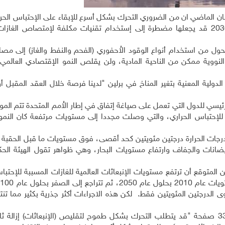
ن الماضي ان من الضروري التحرك بشكل أسرع للإبقاء على الإحتباس الح
المستويات المتفق عليها، وان إرجاء التحرك حتى عام 2030 قد يجعلها مضطرة إلى إستخدام تقنيات مكلفة لإمتصاص ا
تحول من استخدام أنواع الوقود الاُحفوري (الفحم والنفط والغاز) إلى مصا
نووية ممكن من الناحية المادية، ولن يقلص النمو الإقتصادي العالمي إ
الدولية المعنية بتغير المناخ في برلين "لدينا فرصة خلال العقد المقبل أ
ئيسي للدول التي تعمل على صياغة إتفاق في إطار الاُمم المتحدة تتم المو
غازات المسببة للإحتباس الحراري، والتي وصلت مجددا إلى مستويات مرتفعة كان الن
 درجات الحرارة درجتين مئويتين كحد أقصى، فوق مستويات ما قبل الحقبة 
يضانات والجفاف وارتفاع مستويات البحار، وهي ظواهر تقول الهيئة الحكو
المتوقع أن ترتفع مستويات الإنبعاثات العالمية للغازات المسببة للإحتبا
ى الدرجتين المئويتين فقط. لكن هذه الاجراءات أكثر جذرية بكثير مما ت
وجاء في ملخص للتقرير اُعد لصناع السياسة ويقع في 33 صفحة "قد يتطلب التحرك بشكل طموح لتقليص (الإنبعاثات) إز