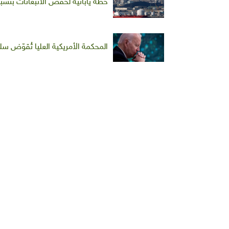
خطة يابانية لخفض الانبعاثات بنسبة 26% حتى العام 30
المحكمة الأمريكية العليا تُقوّض 