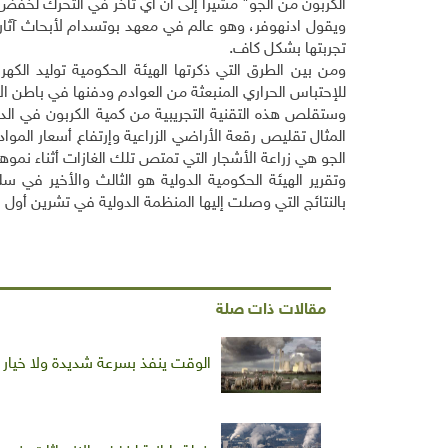
الكربون من الجو" مشيرا إلى أن أي تأخر في التحرك لخفض ا
ويقول ادنهوفر، وهو عالم في معهد بوتسدام لأبحاث آثار ا
تجربتها بشكل كاف.
ومن بين الطرق التي ذكرتها الهيئة الحكومية توليد الك
للإحتباس الحراري المنبعثة من العوادم ودفنها في باطن ا
وستقلص هذه التقنية التجريبية من كمية الكربون في الدو
المثال تقليص رقعة الأراضي الزراعية وإرتفاع أسعار الموا
الجو هي زراعة الأشجار التي تمتص تلك الغازات أثناء نموها
وتقرير الهيئة الحكومية الدولية هو الثالث والأخير في
بالنتائج التي وصلت إليها المنظمة الدولية في تشرين أول 
مقالات ذات صلة
الوقت ينفذ بسرعة شديدة ولا خيار س