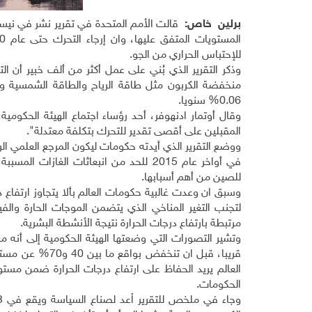
برلين خاص:
قالت الأمم المتحدة في تقرير نشر في نيسا
للإحتباس الحراري من الجو.
وذكر التقرير الذي بُني على عمل أكثر من ألف خبير أن ال
منخفضة الكربون مثل طاقة الرياح والطاقة الشمسية وال
0.06% سنويا.
وقال أوتمار ادنهوفر، أحد رؤساء اجتماع الهيئة الحكومية 
المقبلين على أقصى تقدير للتحرك بتكلفة معتدلة".
ووضع التقرير الذي أيدته حكومات ليكون المرجع العلمي الر
في أواخر عام 2015 للحد من انبعاثات ال
للصين من أهم أسبابها.
وسبق ان وعدت غالبية حكومات العالم بألا يتجاوز ارتفاع
لتجنب التغير المناخي الذي يتضمن الموجات الحارة والف
مرتبطة بارتفاع درجات الحرارة نتيجة الأنشطة البشرية.
وتشير التصورات التي وضعتها الهيئة الحكومية إلى أنه من 
العالم يريد الحفاظ على ارتفاع درجات الحرارة ضمن مستو
الحكومات.