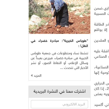
راري ضمن
لغازات المسببة
در الطاقة
لا بواقع
و العقدين
"طوباس الخيرية": مبادرة خضراء في
الظل! :
افقة عليه
تنشط نساء ومتطوعات في جمعية طوباس
مو الصناعي
الخيرية في مبادرة خضراء، فيزرعن بعيداً عن
وسائل الإعلام، أو التقاط الصور، أو نشر
الصناعية،
الأخبار التي تتحدث ...
مية إنها
المزيد
س الحراري
قريبا، قبل ان تنخفض بواقع ما بين 40 و70% عن مستويات عام 2010 بحلول عام 2050، ثم تتراجع إلى الصفر بحلول عام 2100، إذا كان
اشترك معنا في النشرة البريدية
نتويه بعض
الة ثاني أكسيد