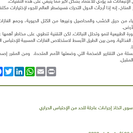
لإنبعاثات قد يؤدي للاعتماد بشكل أكبر مما ينبغي على هذه التقنيات.
لمناخ، إنه إذا أرجأت الدول التحرك فسيضطر العالم للجوء لإختيارات مكلف
هرباء من حرق الخشب والمحاصيل وغيرها من الكتل الحيوية، وجمع الغازات
لأرض.
رة الطبيعية لنمو وتحلل النباتات. لكن التقنية تنطوي على مخاطر أهمها
د الغذائية. ومن بين الطرق الأبسط لاستخلاص الغازات المسببة للإحتباس ا
.
 سلسلة من التقارير الضخمة التي وضعتها الأمم المتحدة. ومن المقرر إص
المقبل.
ok
Twitter
LinkedIn
WhatsApp
Email
Print
وى اتخاذ إجراءات عاجلة للحد من الإحتباس الحراري