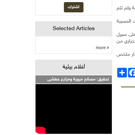
ة ولم تتم
 المسببة
Selected Articles
 على سبيل
لحراري من
more
دار ملخص
أفلام بيئية
انشر
Facebo
تحقيق: مصانع مروية ومزارع عطشى