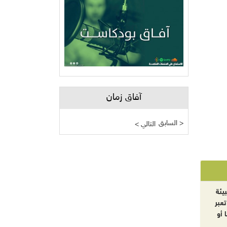
آفاق زمان
السابق >
< التالي
يئة
تعبر
 أو