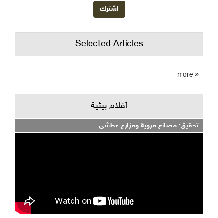
Selected Articles
more
أفلام بيئية
تحقيق: مصانع مروية ومزارع عطشى