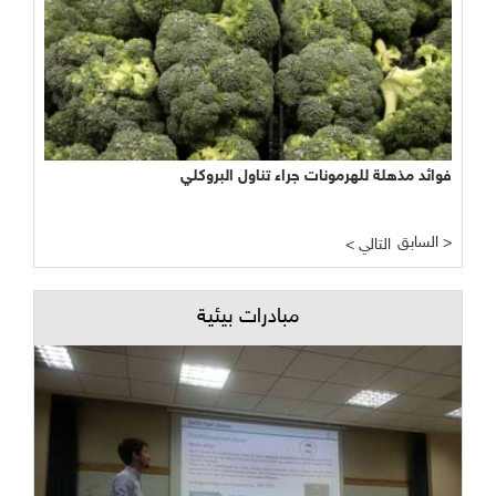
فوائد مذهلة للهرمونات جراء تناول البروكلي
السابق >
< التالي
مبادرات بيئية