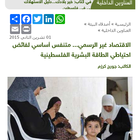
قراءة في كتاب: خير بلادك...دليل الاستهلاك
العناوين الداخلية
الأخلاقي في فلسطين
WhatsApp
LinkedIn
Twitter
Facebook
انشر
الرئيسية »
أصدقاء البيئة
»
Email
Print
العناوين الداخلية
»
01 تشرين الثاني 2015
الاقتصاد غير الرسمي... متنفس أساسي لفائض
احتياطي الطاقة البشرية الفلسطينية
الكاتب:
جورج كرزم