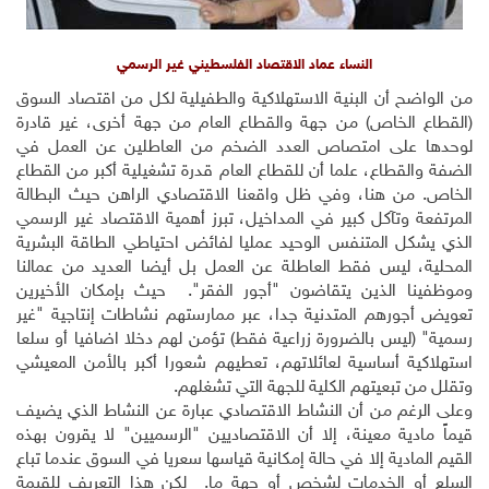
النساء عماد الاقتصاد الفلسطيني غير الرسمي
من الواضح أن البنية الاستهلاكية والطفيلية لكل من اقتصاد السوق
(القطاع الخاص) من جهة والقطاع العام من جهة أخرى، غير قادرة
لوحدها على امتصاص العدد الضخم من العاطلين عن العمل في
الضفة والقطاع، علما أن للقطاع العام قدرة تشغيلية أكبر من القطاع
الخاص. من هنا، وفي ظل واقعنا الاقتصادي الراهن حيث البطالة
المرتفعة وتآكل كبير في المداخيل، تبرز أهمية الاقتصاد غير الرسمي
الذي يشكل المتنفس الوحيد عمليا لفائض احتياطي الطاقة البشرية
المحلية، ليس فقط العاطلة عن العمل بل أيضا العديد من عمالنا
وموظفينا الذين يتقاضون "أجور الفقر". حيث بإمكان الأخيرين
تعويض أجورهم المتدنية جدا، عبر ممارستهم نشاطات إنتاجية "غير
رسمية" (ليس بالضرورة زراعية فقط) تؤمن لهم دخلا اضافيا أو سلعا
استهلاكية أساسية لعائلاتهم، تعطيهم شعورا أكبر بالأمن المعيشي
وتقلل من تبعيتهم الكلية للجهة التي تشغلهم.
وعلى الرغم من أن النشاط الاقتصادي عبارة عن النشاط الذي يضيف
قيماً مادية معينة، إلا أن الاقتصاديين "الرسميين" لا يقرون بهذه
القيم المادية إلا في حالة إمكانية قياسها سعريا في السوق عندما تباع
السلع أو الخدمات لشخص أو جهة ما. لكن هذا التعريف للقيمة