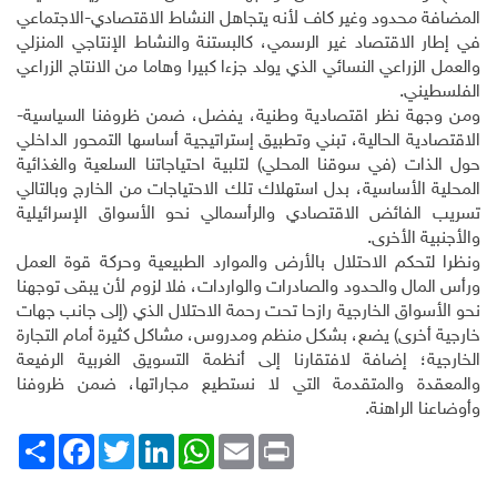
المضافة محدود وغير كاف لأنه يتجاهل النشاط الاقتصادي-الاجتماعي
في إطار الاقتصاد غير الرسمي، كالبستنة والنشاط الإنتاجي المنزلي
والعمل الزراعي النسائي الذي يولد جزءا كبيرا وهاما من الانتاج الزراعي
الفلسطيني.
ومن وجهة نظر اقتصادية وطنية، يفضل، ضمن ظروفنا السياسية-
الاقتصادية الحالية، تبني وتطبيق إستراتيجية أساسها التمحور الداخلي
حول الذات (في سوقنا المحلي) لتلبية احتياجاتنا السلعية والغذائية
المحلية الأساسية، بدل استهلاك تلك الاحتياجات من الخارج وبالتالي
تسريب الفائض الاقتصادي والرأسمالي نحو الأسواق الإسرائيلية
والأجنبية الأخرى.
ونظرا لتحكم الاحتلال بالأرض والموارد الطبيعية وحركة قوة العمل
ورأس المال والحدود والصادرات والواردات، فلا لزوم لأن يبقى توجهنا
نحو الأسواق الخارجية رازحا تحت رحمة الاحتلال الذي (إلى جانب جهات
خارجية أخرى) يضع، بشكل منظم ومدروس، مشاكل كثيرة أمام التجارة
الخارجية؛ إضافة لافتقارنا إلى أنظمة التسويق الغربية الرفيعة
والمعقدة والمتقدمة التي لا نستطيع مجاراتها، ضمن ظروفنا
وأوضاعنا الراهنة.
Print
Email
WhatsApp
LinkedIn
Twitter
انشر
Facebook