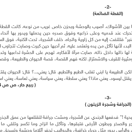
-2-
(القطة الضائعة)
ا بين الأشواك. أصيب بالوحشة وبحزن خاص غريب من نوعه. كانت القطة
 عند قدميه وعلى ذراعيه وفوق صدره حين يحملها ويدور بها أنحاء ال
نبر" فتلتفت إليه من كل زاوية واتجاه. خلف الشجرة، تحت الكنبة، فوق ال
البدء لأنها تأكل من يده وتعتمد عليه. ثم أحبها حين كبرت وصارت تتجاوب 
ها ذاتها داخل ذاته. صارت مرآة لأفكاره. تهجم على الحشرة تداعبها وتد
ومثيرة للقرف والاشمئزاز. لكنه فهم القصة، قصة الحيوان والطبيعة، وقصة
 لكن الطبيعة يا ابني تغلب الطبع والتطبع. قال: يعني...؟ قال: الحيوان يق
 يقتل ليسود. يعني ماذا؟ يعني سلطة، يعني سياسة، يعني تعاسة، يعني اس
( ربيع حار، ص ص 64 – 65 ).
-3-
(الجرافة وشجرة الزيتون )
ية !" فدفعها الجندي عن الشجرة، ومشت جرافة لتقتلعها من عمق الجذر. 
لحجر والصخر وبطون الأرض فتبقرها، وتأكل ما انزاح وما تكسر وتلقي ما
لرأس يدور مثل حرباء خرافية، والدواليب تحفر أثلاما وحشية وتسحق م