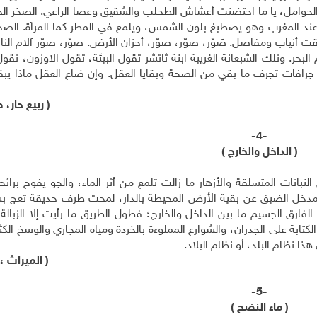
الحوامل، يا ما احتضنت أعشاش الطحلب والشقيق وعصا الراعي. الصخر الجم
ه عند المغرب وهو يصطبغ بلون الشمس، ويلمع في المطر كما المرآة. الصخ
أنياب ومفاصل. صَوّر، صوّر، صوّر، أحزان الأرض. صوّر، صوّر آلام النا
حر. وتلك الشبعانة الغريبة ابنة ثاتشر تقول البيئة، تقول الاوزون، تقول
فيه جرافات تجرف ما بقي من الصحة وبقايا العقل. وإن ضاع العقل ماذا يب
( ربيع حار، ص 217 
-4-
( الداخل والخارج )
باتات المتسلقة والأزهار ما زالت تلمع من أثر الماء، والجو يفوح برائح
المدخل الضيق عن بقية الأرض المحيطة بالدار، لمحت طرف حديقة تعج بش
لفارق الجسيم ما بين الداخل والخارج؛ فطول الطريق ما رأيت إلا الزبالة
تابة على الجدران، والشوارع المملوءة بالخردة ومياه المجاري والوسخ الكثير
ا نظام البلد، أو نظام البلاد.
( الميراث ، ص 
-5-
( ماء النضح )