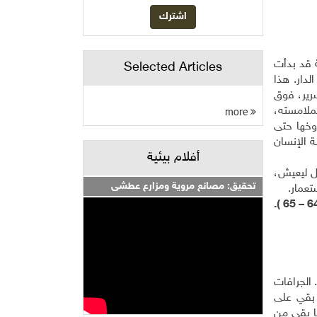
 قد بدأت
Selected Articles
دار. هذا
سرير، فوق
more
لملامسته،
وخها حتى
 الإنسان
أفلام بيئية
تل ليعيش،
تحقيق: مصانع مروية ومزارع عطشى
تعمار.
الجرافات
 بقي على
ا بقي من