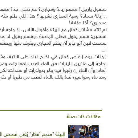
معقول يارجل؟ مصنع زبالة ومجاري؟ عم تحكي جد؟ مصنع...
.. زبالة سماد؟ ومية المجاري نشربها؟ هذا اللي طلع منّه 
ومجاري؟ أمّا حكاية !
لم تنته مشاكل كمال مع البيئة وأقوال الناس، إذ واجه 
قسمين: قسم يقول نعطي الرخصة، وقسم يقول لا نعطيها. ل
سمحت لابن أبو جابر أن يفتح المجاري ويغرف منها ويصنّع
!...
[ وذات يوم ] غاص كمال في نضح البلد حتى الركبة، وشعر
بحاجة إلى ملايين الليترات من الماء العذب لمعالجته، و
الماء، وأن الماء إن رغبوا فيه يباع بدولارات أو سندات. لك
ومد ماء ومواسير، فما بالك بالماء العذب من طبريا أو حتى
مقالات ذات صلة
البيئة "منجم أفكار" يُغنِي قصص ا