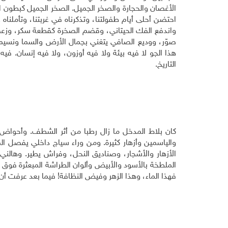
الأغصان والحجارة والصخر الجميل. الصخر الجميل كبطون 
احتضن أحلى أيام طفولتنا، وتذكرناه في غربتنا، وتأملنا
واندفع الفك الحيتاني، وقضم الصخرة كقطعة سكر، وزعقت 
صوّر، ووديع الصافي يتغني بجمال الأرض والسما ونسيم الب
هذا الجو لا فيه بيئة ولا فيه أوزون، ولا فيه إنسان. 
التاريخ.
كان بلاط المدخل ما زال رطبا من أثر الشطف. وأحواض الن
والياسمين وأزهار كثيرة. ومن وراء سياج داخلي يفصل 
الأزهار والأشجار، وصناديق النحل، وفراش يطير. وهالني ا
الملطخة بالأسود والأبيض وألوان الطراشة المبعثرة فوق الك
فهذا الماء، وهذا الزهر وفيض النظافة! فيما بعد عرفت أن هذ