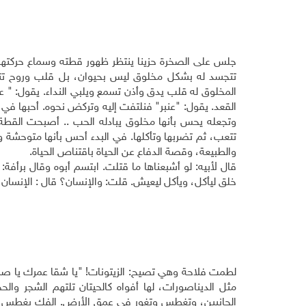
جلس على الصخرة حزينا ينتظر ظهور قطته وسماع حركته
تتجسد له بشكل مخلوق ليس بحيوان، بل قلب وروح تتحرك
المخلوق له قلب يدق وأذن تسمع ويلبي النداء. يقول: " ع
القعد. يقول: "عنبر" فنلتفت إليه وتركض نحوه. أحبها في 
وتجعله يحس بأنها مخلوق يبادله الحب .. أصبحت القطة ل
تتعب، ثم تضربها وتأكلها. في البدء أحس بأنها متوحشة 
والطبيعة، وقصة الدفاع عن الحياة باقتناص الحياة.
قال لأبيه: لو أشبعناها ما قتلت. ابتسم أبوه وقال برأفة:
خلق ليأكل، ويأكل ليعيش. قلت: والإنسان؟ قال : الإنسان
لطمت فلاحة وهي تصيح: الزيتونات! "يا شقا عمرك يا صبح
مثل الديناصورات، لها أفواه كالحيتان تلتهم الشجر وا
الجانبين، وتغطس وتغور في عمق الأرض. الفك يغطس، وا