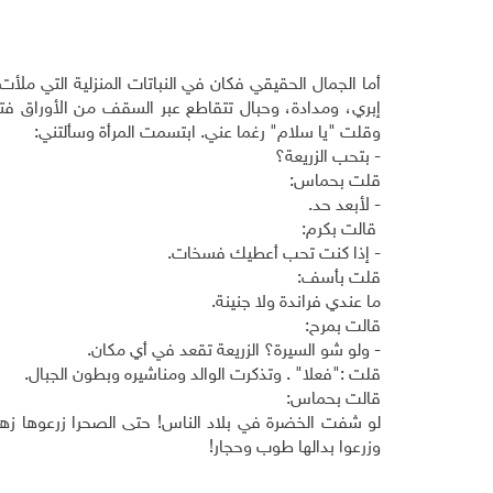
أما الجمال الحقيقي فكان في النباتات المنزلية التي م
إبري، ومدادة، وحبال تتقاطع عبر السقف من الأوراق فت
وقلت "يا سلام" رغما عني. ابتسمت المرأة وسألتني:
- بتحب الزريعة؟
قلت بحماس:
- لأبعد حد.
قالت بكرم:
- إذا كنت تحب أعطيك فسخات.
قلت بأسف:
ما عندي فراندة ولا جنينة.
قالت بمرح:
- ولو شو السيرة؟ الزريعة تقعد في أي مكان.
قلت :"فعلا" . وتذكرت الوالد ومناشيره وبطون الجبال.
قالت بحماس:
لو شفت الخضرة في بلاد الناس! حتى الصحرا زرعوها زهو
وزرعوا بدالها طوب وحجار!