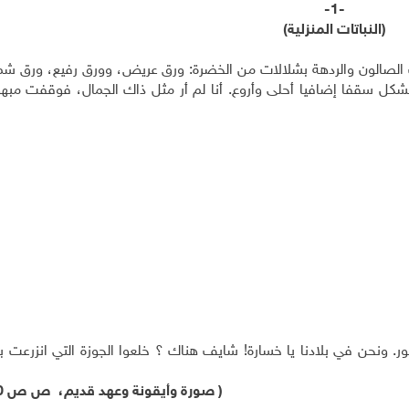
-1-
(النباتات المنزلية)
لأت الصالون والردهة بشلالات من الخضرة: ورق عريض، وورق رفيع، ورق ش
شكل سقفا إضافيا أحلى وأروع. أنا لم أر مثل ذاك الجمال، فوقفت مبهور
ر. ونحن في بلادنا يا خسارة! شايف هناك ؟ خلعوا الجوزة التي انزرعت 
( صورة وأيقونة وعهد قديم، ص ص 70 – 71 ).