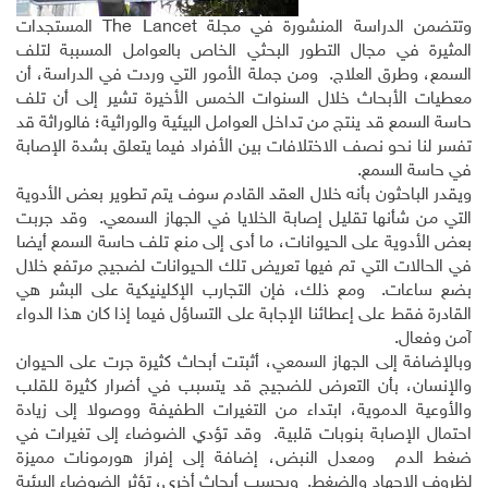
وتتضمن الدراسة المنشورة في مجلة
The Lancet
المستجدات
المثيرة في مجال التطور البحثي الخاص بالعوامل المسببة لتلف
السمع، وطرق العلاج. ومن جملة الأمور التي وردت في الدراسة، أن
معطيات الأبحاث خلال السنوات الخمس الأخيرة تشير إلى أن تلف
حاسة السمع قد ينتج من تداخل العوامل البيئية والوراثية؛ فالوراثة قد
تفسر لنا نحو نصف الاختلافات بين الأفراد فيما يتعلق بشدة الإصابة
في حاسة السمع.
ويقدر الباحثون بأنه خلال العقد القادم سوف يتم تطوير بعض الأدوية
التي من شأنها تقليل إصابة الخلايا في الجهاز السمعي. وقد جربت
بعض الأدوية على الحيوانات، ما أدى إلى منع تلف حاسة السمع أيضا
في الحالات التي تم فيها تعريض تلك الحيوانات لضجيج مرتفع خلال
بضع ساعات. ومع ذلك، فإن التجارب الإكلينيكية على البشر هي
القادرة فقط على إعطائنا الإجابة على التساؤل فيما إذا كان هذا الدواء
آمن وفعال.
وبالإضافة إلى الجهاز السمعي، أثبتت أبحاث كثيرة جرت على الحيوان
والإنسان، بأن التعرض للضجيج قد يتسبب في أضرار كثيرة للقلب
والأوعية الدموية، ابتداء من التغيرات الطفيفة ووصولا إلى زيادة
احتمال الإصابة بنوبات قلبية. وقد تؤدي الضوضاء إلى تغيرات في
ضغط الدم ومعدل النبض، إضافة إلى إفراز هورمونات مميزة
لظروف الإجهاد والضغط. وبحسب أبحاث أخرى، تؤثر الضوضاء البيئية