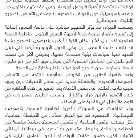
Lancet
في أواخر تشرين أول الماضي، وأعدها مجموعة خبراء من
الولايات المتحدة الأميركية ودول أوروبية، وفي مقدمتهم باحثون من
جامعة بنسيلفينيا، حول العواقب الصحية الناجمة عن التعرض للضجيج
(التلوث الضوضائي).
وبحسب الخبراء، قد يؤثر الضجيج مباشرة على حاسة السمع، إضافة
إلى تسببه بأضرار صحية جدية لأجهزة الجسم الأخرى. منظمة الصحة
العالمية تقدر بأن عُشْر سكان الكرة الأرضية يتعرضون للضجيج بشدة
قد تتلف حاسة السمع. بل وفي الدول الأوروبية أيضا التي تبنى
العديد منها سياسات بيئية متقدمة نسبيا، يتعرض أكثر من نصف
المواطنين في المناطق الحضرية التي يعيش فيها أكثر من ربع مليون
نسمة لمستويات من ضجيج المواصلات تعتبر خطرة على الصحة.
وتعد ظاهرة الطنين من الظواهر المألوفة الناتجة عن التعرض
للضوضاء الشديدة؛ والمتمثلة تحديدا في سماع الأصوات دون وجود
سبب خارجي لذلك. في بعض الأحيان يتم التعبير عن هذه الظاهرة من
خلال الشعور بالرنين مرارا وتكرارا. ويسبب الطنين اضطرابات في
النوم والإخلال في القدرة على الإصغاء.
وقد تفاقمت في السنوات الأخيرة الظاهرة المسماة بالضوضاء
الاجتماعية. المقصود هنا هو الخطر المتأتي من الأنشطة الصاخبة،
مثل حفلات الرقص الصاخبة أو تشغيل الموسيقى بشدة مرتفعة في
المطاعم والفنادق وغيرها. وقد بين بحث جرى في بريطانيا، أن ثلثي
الشباب الذين حضروا حفلات الروك أو ارتادوا النوادي الليلية في