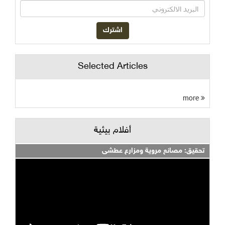
Selected Articles
more
أفلام بيئية
تحقيق: مصانع مروية ومزارع عطشى