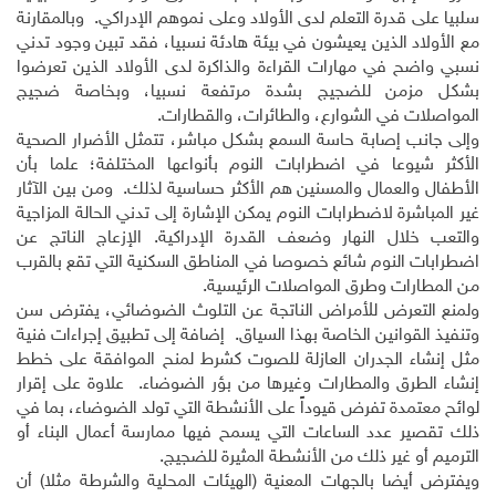
سلبيا على قدرة التعلم لدى الأولاد وعلى نموهم الإدراكي. وبالمقارنة
مع الأولاد الذين يعيشون في بيئة هادئة نسبيا، فقد تبين وجود تدني
نسبي واضح في مهارات القراءة والذاكرة لدى الأولاد الذين تعرضوا
بشكل مزمن للضجيج بشدة مرتفعة نسبيا، وبخاصة ضجيج
المواصلات في الشوارع، والطائرات، والقطارات.
وإلى جانب إصابة حاسة السمع بشكل مباشر، تتمثل الأضرار الصحية
الأكثر شيوعا في اضطرابات النوم بأنواعها المختلفة؛ علما بأن
الأطفال والعمال والمسنين هم الأكثر حساسية لذلك. ومن بين الآثار
غير المباشرة لاضطرابات النوم يمكن الإشارة إلى تدني الحالة المزاجية
والتعب خلال النهار وضعف القدرة الإدراكية. الإزعاج الناتج عن
اضطرابات النوم شائع خصوصا في المناطق السكنية التي تقع بالقرب
من المطارات وطرق المواصلات الرئيسية.
ولمنع التعرض للأمراض الناتجة عن التلوث الضوضائي، يفترض سن
وتنفيذ القوانين الخاصة بهذا السياق. إضافة إلى تطبيق إجراءات فنية
مثل إنشاء الجدران العازلة للصوت كشرط لمنح الموافقة على خطط
إنشاء الطرق والمطارات وغيرها من بؤر الضوضاء. علاوة على إقرار
لوائح معتمدة تفرض قيوداً على الأنشطة التي تولد الضوضاء، بما في
ذلك تقصير عدد الساعات التي يسمح فيها ممارسة أعمال البناء أو
الترميم أو غير ذلك من الأنشطة المثيرة للضجيج.
ويفترض أيضا بالجهات المعنية (الهيئات المحلية والشرطة مثلا) أن