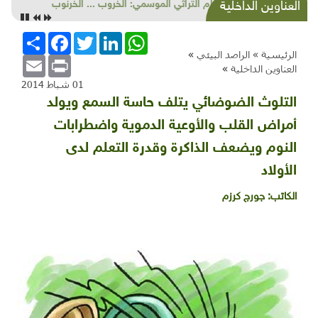
الطعام التراثي الموسمي: الخروب ... الخرنوب
العناوين الداخلية
WhatsApp
LinkedIn
Twitter
Facebook
انشر
الرئيسية »
الراصد البيئي
»
Email
Print
العناوين الداخلية
»
01 شباط 2014
التلوث الضوضائي يتلف حاسة السمع ويولد
أمراض القلب والأوعية الدموية واضطرابات
النوم ويضعف الذاكرة وقدرة التعلم لدى
الأولاد
الكاتب:
جورج كرزم