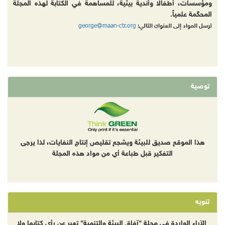
ومؤسسات، أطفالا وأندية بيئية، للمساهمة في الكتابة لهذه المجلة
المحكّمة علمياً.
george@maan-ctr.org
ترسل المواد إلى العنوان التالي:
توصية
هذا الموقع صديق للبيئة ويشجع تقليص إنتاج النفايات، لذا يرجى
التفكير قبل طباعة أي من مواد هذه المجلة
تنويه
الآراء الواردة في مجلة "آفاق البيئة والتنمية" تعبر عن رأي كتابها ولا