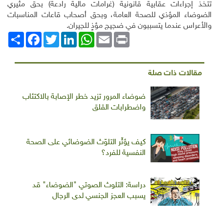
تتخذ إجراءات عقابية قانونية (غرامات مالية رادعة) بحق مثيري
الضوضاء المؤذي للصحة العامة، وبحق أصحاب قاعات المناسبات
والأعراس عندما يتسببون في ضجيج مؤذٍ للجيران.
Print
Email
WhatsApp
LinkedIn
Twitter
انشر
Facebook
مقالات ذات صلة
ضوضاء المرور تزيد خطر الإصابة بالاكتئاب
واضطرابات القلق
كيف يؤثّر التلوّث الضوضائي على الصحة
النفسية للفرد؟
دراسة: التلوث الصوتي "الضوضاء" قد
يسبب العجز الجنسي لدى الرجال