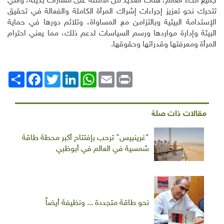
جميع أنحاء العالم، هناك العديد من الأمثلة على مسارات بديلة، والتي
تتحرك نحو تعزيز إجراءات إشراك المرأة الكاملة والفعالة في تحقيق
الإستدامة البيئية وبالتزامن مع المساواة، وتلائم دورها في حماية
البيئة وإدارة مواردها ورسم السياسات لدعم ذلك، مما يعني احترام
المرأة ومعرفتها وقدراتها وحقوقها.
Print
Email
WhatsApp
LinkedIn
Twitter
انشر
Facebook
مقالات ذات صلة
"غرينبيس" ترحب بإفتتاح أكبر محطة طاقة
شمسية في العالم في أبوظبي
نحو طاقة متجددة ... ونظيفة أيضاً