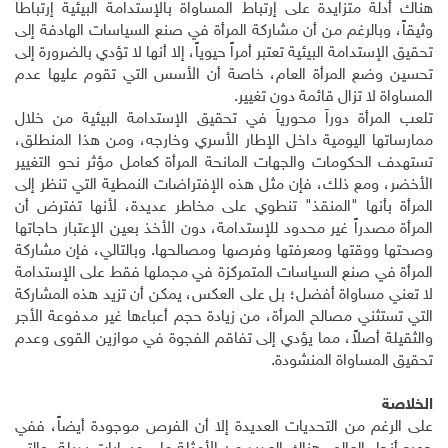
هناك أدلة متزايدة على إرتباط المساواة بالإستدامة البيئية إرتباطاً
وثيقاً، وبالرغم من أن مشاركة المرأة في صنع السياسات الهادفة إلى
تحقيق الإستدامة البيئية تعتبر أمراً حيوياً، إلا أنها لا تؤدي بالضرورة إلى
تحسين وضع المرأة العام، خاصة أن الأسس التي تقوم عليها عدم
المساواة لا تزال قائمة دون تغيير.
تلعب المرأة دوراً محورياً في تحقيق الإستدامة البيئية من خلال
ممارساتها اليومية داخل الإطار الأسري وخارجه، ومن هذا المنطلق،
تستهدف الحكومات والجهات المانحة المرأة كعامل مؤثر نحو التغيير
الأخضر، ومع ذلك، فإن مثل هذه الإفتراضات النمطية التي تنظر إلى
المرأة بأنها "المنقذ" تنطوي على مخاطر عديدة، لأنها تفترض أن
المرأة مصدراً غير محدود للإستدامة، دون الأخذ بعين الإعتبار حاجاتها
وصحتها ووقتها ومعرفتها وفرصها ومصالحها. وبالتالي، فإن مشاركة
المرأة في صنع السياسات المتمركزة في مجملها فقط على الإستدامة
لا تعني مساواة أفضل؛ بل على العكس، يمكن أن تزيد هذه المشاركة
التي تستثني مصالح المرأة، من زيادة حجم أعباءها غير مدفوعة الأجر
والثقيلة أصلاً، مما يؤدي إلى تفاقم الفجوة في موازين القوى وعدم
تحقيق المساواة المنشودة.
الخلاصة
على الرغم من التحديات العديدة إلا أن الفرص موجودة أيضاً، ففي