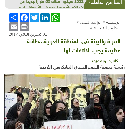
بحلول 2022 سيكون هناك 50 طرازا جديدا من
العناوين الداخلية
السيارات الكهربائية مطروحة في الأسواق للبيع
WhatsApp
LinkedIn
Twitter
Facebook
انشر
الرئيسية »
الراصد البيئي
»
Email
Print
العناوين الداخلية
»
01 تشرين الثاني 2017
المرأة والبيئة في المنطقة العربية...طاقة
عظيمة يجب الالتفات لها
الكاتب:
نوره عبود
رئيسة جمعية التنوع الحيوي المايكروبي الأردنية