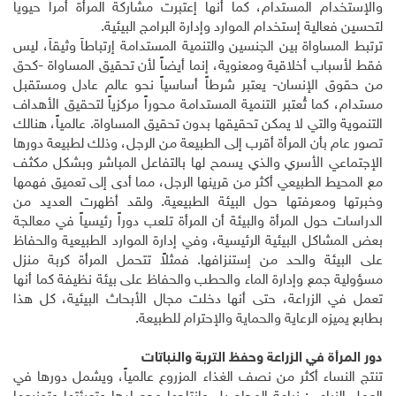
والإستخدام المستدام، كما أنها إعتبرت مشاركة المرأة أمراً حيوياً
لتحسين فعالية إستخدام الموارد وإدارة البرامج البيئية.
ترتبط المساواة بين الجنسين والتنمية المستدامة إرتباطاً وثيقاً، ليس
فقط لأسباب أخلاقية ومعنوية، إنما أيضاً لأن تحقيق المساواة -كحق
من حقوق الإنسان- يعتبر شرطاً أساسياً نحو عالم عادل ومستقبل
مستدام، كما تُعتبر التنمية المستدامة محوراً مركزياً لتحقيق الأهداف
التنموية والتي لا يمكن تحقيقها بدون تحقيق المساواة. عالمياً، هنالك
تصور عام بأن المرأة أقرب إلى الطبيعة من الرجل، وذلك لطبيعة دورها
الإجتماعي الأسري والذي يسمح لها بالتفاعل المباشر وبشكل مكثف
مع المحيط الطبيعي أكثر من قرينها الرجل، مما أدى إلى تعميق فهمها
وخبرتها ومعرفتها حول البيئة الطبيعية. ولقد أظهرت العديد من
الدراسات حول المرأة والبيئة أن المرأة تلعب دوراً رئيسياً في معالجة
بعض المشاكل البيئية الرئيسية، وفي إدارة الموارد الطبيعية والحفاظ
على البيئة والحد من إستنزافها. فمثلاً تتحمل المرأة كربة منزل
مسؤولية جمع وإدارة الماء والحطب والحفاظ على بيئة نظيفة كما أنها
تعمل في الزراعة، حتى أنها دخلت مجال الأبحاث البيئية، كل هذا
بطابع يميزه الرعاية والحماية والإحترام للطبيعة.
دور المرأة في الزراعة وحفظ التربة والنباتات
تنتج النساء أكثر من نصف الغذاء المزروع عالمياً، ويشمل دورها في