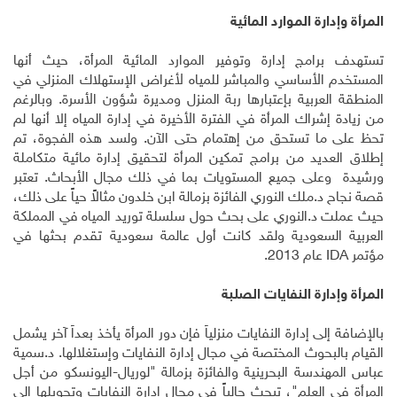
المرأة وإدارة الموارد المائية
تستهدف برامج إدارة وتوفير الموارد المائية المرأة، حيث أنها
المستخدم الأساسي والمباشر للمياه لأغراض الإستهلاك المنزلي في
المنطقة العربية بإعتبارها ربة المنزل ومديرة شؤون الأسرة. وبالرغم
من زيادة إشراك المرأة في الفترة الأخيرة في إدارة المياه إلا أنها لم
تحظ على ما تستحق من إهتمام حتى الآن. ولسد هذه الفجوة، تم
إطلاق العديد من برامج تمكين المرأة لتحقيق إدارة مائية متكاملة
ورشيدة وعلى جميع المستويات بما في ذلك مجال الأبحاث. تعتبر
قصة نجاح د.ملك النوري الفائزة بزمالة ابن خلدون مثالاً حياً على ذلك،
حيث عملت د.النوري على بحث حول سلسلة توريد المياه في المملكة
العربية السعودية ولقد كانت أول عالمة سعودية تقدم بحثها في
مؤتمر IDA عام 2013.
المرأة وإدارة النفايات الصلبة
بالإضافة إلى إدارة النفايات منزلياً فإن دور المرأة يأخذ بعداً آخر يشمل
القيام بالبحوث المختصة في مجال إدارة النفايات وإستغلالها. د.سمية
عباس المهندسة البحرينية والفائزة بزمالة "لوريال-اليونسكو من أجل
المرأة في العلم"، تبحث حالياً في مجال إدارة النفايات وتحويلها إلى