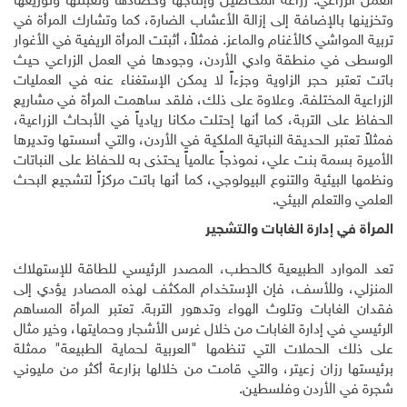
العمل الزراعي: زراعة المحاصيل وإنتاجها وحصادها وتعبئتها وتوزيعها
وتخزينها بالإضافة إلى إزالة الأعشاب الضارة، كما وتشارك المرأة في
تربية المواشي كالأغنام والماعز. فمثلاً، أثبتت المرأة الريفية في الأغوار
الوسطى في منطقة وادي الأردن، وجودها في العمل الزراعي حيث
باتت تعتبر حجر الزاوية وجزءاً لا يمكن الإستغناء عنه في العمليات
الزراعية المختلفة. وعلاوة على ذلك، فلقد ساهمت المرأة في مشاريع
الحفاظ على التربة، كما أنها إحتلت مكانا ريادياً في الأبحاث الزراعية،
فمثلاً تعتبر الحديقة النباتية الملكية في الأردن، والتي أسستها وتديرها
الأميرة بسمة بنت علي، نموذجاً عالمياً يحتذى به للحفاظ على النباتات
ونظمها البيئية والتنوع البيولوجي، كما أنها باتت مركزاً لتشجيع البحث
العلمي والتعلم البيئي.
المرأة في إدارة الغابات والتشجير
تعد الموارد الطبيعية كالحطب، المصدر الرئيسي للطاقة للإستهلاك
المنزلي، وللأسف، فإن الإستخدام المكثف لهذه المصادر يؤدي إلى
فقدان الغابات وتلوث الهواء وتدهور التربة. تعتبر المرأة المساهم
الرئيسي في إدارة الغابات من خلال غرس الأشجار وحمايتها، وخير مثال
على ذلك الحملات التي تنظمها "العربية لحماية الطبيعة" ممثلة
برئيستها رزان زعيتر، والتي قامت من خلالها بزارعة أكثر من مليوني
شجرة في الأردن وفلسطين.