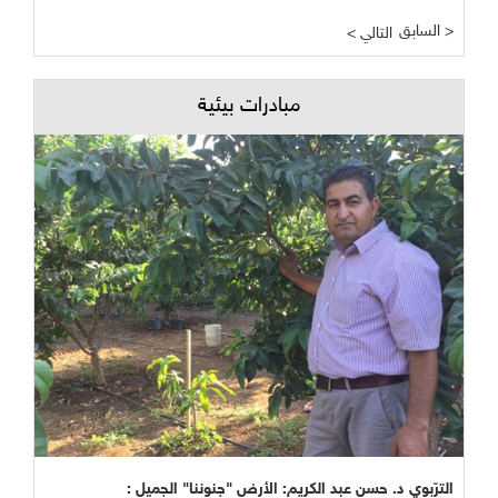
السابق >
< التالي
مبادرات بيئية
الترّبوي د. حسن عبد الكريم: الأرض "جنوننا" الجميل :