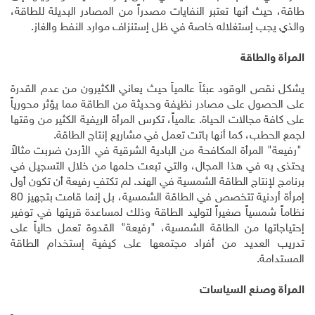
طاقة، حيث أنها تعتبر النفايات مصدراً من المصادر البديلة للطاقة،
والذي يجب إستغلاله خاصة في ظل إستنزاف موارد النفط والغاز.
المرأة والطاقة
يشكل نقص الوقود عبئاً عالمياً حيث يعاني الكثيرون من عدم القدرة
على الحصول على مصادر نظيفة وحديثة من الطاقة مما يؤثر محورياً
على كافة مجالات الحياة. عالمياً، تكرس المرأة الريفية الكثير من وقتها
لجمع الحطب، كما أنها باتت تعمل في مشاريع إنتاج الطاقة.
"رفيعة" المرأة المكافحة من البادية الشرقية في الأردن ضربت مثالاً
يحتذى به في هذا المجال، والتي تبعت حلمها من خلال التسجيل في
برنامج لإنتاج الطاقة الشمسية في الهند. لم تكتفِ رفيعة أن تكون أول
إمرأة أردنية تتخصص في الطاقة الشمسية، بل إنما قامت بتجهيز 80
نظاماً شمسياً صغيراً لتوليد الطاقة وذلك لمساعدة قريتها في توفير
إحتياجاتها من الطاقة الشمسية، "رفيعة" القدوة تعمل حالياً على
تدريب العديد من أفراد مجتمعها على كيفية إستخدام الطاقة
المستدامة.
المرأة وصنع السياسات