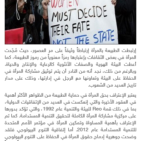
إرتبطت الطبيعة بالمرأة إرتباطاً وثيقاً على مر العصور، حيث مُجّدت
المرأة في بعض الثقافات بإعتبارها رمزاً معنوياً من رموز الطبيعة، كما
أعطت البيئة الهوية والصفات الأنثوية كالرعاية والإنتاج والحياة.
وبالرغم من ذلك، نجد أنه من النادر أن يتم توثيق مشاركة المرأة في
الحفاظ على البيئة وتعاونها مع الرجل في إدارتها، وذلك على مدار
تاريخ العديد من الشعوب.
يعتبر الإعتراف بحق المرأة في حماية الطبيعة من الظواهر الأكثر أهمية
في العقود الأخيرة والتي إ
نعكست في العديد من الإتفاقيات الدولية،
بما في ذلك قمة Reo للبيئة والتنمية عام 1992، والتي تؤكد بدورها
على مركزية مشاركة المرأة الكاملة لتحقيق التنمية المستدامة. كما تم
الإعتراف بأهمية المساواة وتمكين المرأة في مؤتمر الأمم المتحدة
للتنمية المستدامة عام 2012. أما إتفاقية التنوع البيولوجي فلقد
وضحت جوهرية إدماج حقوق المرأة في الحفاظ على التنوع البيولوجي