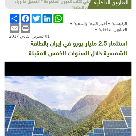
بحلول 2022 سيكون هناك 50 طرازا جديدا من
العناوين الداخلية
السيارات الكهربائية مطروحة في الأسواق للبيع
WhatsApp
LinkedIn
Twitter
Facebook
انشر
الرئيسية »
أخبار البيئة والتنمية
»
Email
Print
العناوين الداخلية
»
01 تشرين الثاني 2017
استثمار 2.5 مليار يورو في إيران بالطاقة
الشمسية خلال السنوات الخمس المقبلة