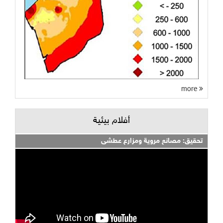
more
أفلام بيئية
تحقيق: مصانع مروية ومزارع عطشى