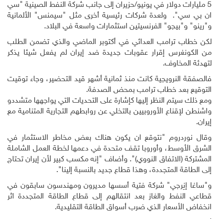
5 مليارات دولار في يونيو/حزيران إلى جانب شركة النفط الصينية "سي
ان بي سي". ولعدة شركات رئيسية أخرى مثل "سيمنس" الألمانية
و"رينو" و"بيجو" الفرنسيتين استثمارات واسعة في البلاد
.
لكن خطاب ترامب العدائي في أكتوبر الماضي والذي تضمن الطلب
من الكونغرس إقرار عقوبات جديدة ضد إيران لم يفعل شيئا يذكر
لتهدئة المخاوف
.
فالصفقة النرويجية كانت منذ ثمانية أشهر قيد التحضير، وجاء توقيت
التوقيع بعد خطاب ترامب بمحض الصدفة
.
ومع ذلك سيتم النظر إليها كإشارة على التحديات التي يواجهها متشددو
واشنطن لإقناع الأوروبيين بالتخلي عن روابطهم التجارية المتنامية مع
إيران
.
وقال نوردروم "نتوقع ان يكون هناك بعض مخاطر الاستثمار في
الشرق الأوسط، وأوروبا تقف متحدة في دعمها لخطة العمل الشاملة
المشتركة (الاتفاق النووي)". وأضاف "إنه مكسب كبير لأن إيران تحتاج
إلى الطاقة المتجددة، وهذا قطاع جديد بالنسبة إلينا".
و"ساغا إنِرجي" شركة فتية أسسها مديرون ومهندسون سابقون في
قطاعي النفط والغاز بعد انتقالهم إلى قطاع الطاقة المتجددة اثر
انخفاض الأسعار الذي ضرب أسواق الطاقة التقليدية
.