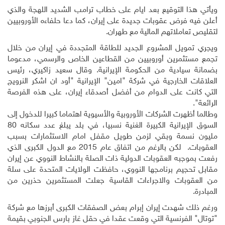
ويأتي هذا التوقيع بعد ايام على خطاب ترامب الشديد اللهجة والذي
أعلن فيه فرض عقوبات جديدة على إيران، كما دعا حلفاءه الأوروبيين
لتقليص تعاملاتهم المالية مع طهران
.
ويجري تمويل المشروع الجديد للطاقة المتجددة في إيران من خلال
تجمع مستثمرين أوروبيين من القطاعين الخاص والرسمي، مدعوما
بضمانة سيادية من الحكومة الإيرانية. وقال سعيد زاكيري، رئيس
العلاقات الخارجية في شركة "امين" الإيرانية "أود ان اشكر النرويج
التي كانت على الدوام من أفضل أصدقاء إيران، على هذه الفرصة
الرائعة".
وطالما أظهرت الشركات الأوروبية والأسيوية اهتماما كبيرا للدخول إلى
السوق الإيرانية الكبيرة الغنية نسبيا، في بلد يبلغ عدد سكانه 80
مليون نسمة وبقي لزمن طويل مقفل امام الاستثمارات بسبب
العقوبات
.
لكن بالرغم من اتفاق عام 2015 مع الدول الكبرى الذي
رفعت بموجبه العقوبات الدولية ذات الصلة بالنشاط النووي عن إيران
مقابل تحجيم برنامجها النووي، حافظت الولايات المتحدة على سلة
من العقوبات والاجراءات القاسية جعلت المستثمرين حذرين من
المبادرة
.
ورغم ذلك شهدت إيران إبرام بعض الصفقات الكبرى أبرزها مع شركة
"توتال" الفرنسية التي وقعت عقدا في حقل غاز بارس الجنوبي بقيمة