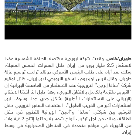
طهران/خاص:
وقعت شركة نرويجية مختصة بالطاقة الشمسية عقدا
لاستثمار 2.5 مليار يورو في إيران خلال السنوات الخمس المقبلة،
وذلك بعد أيام على طلب الرئيس الأميركي دونالد ترامب توسيع عزلة
طهران. وقال لارس نوردروم، السفير النرويجي لدى إيران، خلال توقيع
شركة "ساغا إنِرجي" النرويجية عقد الاستثمار في العاصمة الإيرانية إن
"النرويج ملتزمة بالكامل بالاتفاق النووي، وهذا دليل اننا أخذنا الانفتاح
(الإيراني على الاستثمارات الأجنبية) بشكل جدي جدا، وسوف نرى
استثمارات أكبر في القريب العاجل". استضاف السفير النرويجي حفل
التوقيع بين شركتي "ساغا" و"أمين" الإيرانية للتطوير في حقل
الطاقة، وذلك من اجل تركيب ألواح شمسية يمكنها إنتاج 2 غيغاوات
من الكهرباء في مواقع متعددة في المناطق الصحراوية في وسط
إيران
.