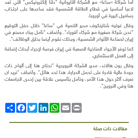
أما شراكة «ساغا» مع الشركة التايوانية "دلتا إلكترونيكس" التي تعد
لاعبا أساسيا في قطاع الطاقة الشمسية فقد ساعدها على اجتذاب
رساميل كبيرة في أوروبا
.
وقال غوتيه شتاينكوف مدير التنمية في "ساغا" خلال حفل التوقيع
"نحن شركة صغيرة مع شركاء أقوياء". وأضاف "نأمل ببناء مصنع في
إيران لصناعة الألواح الشمسية، وبذلك نقوم أيضا بخلق الوظائف".
كما توفر الأجواء المناخية الصعبة في إيران فرصة لإجراء أبحاث إضافة
إلى العمل الاستثماري
.
وقال رون هالاند، مدير الشركة النرويجية "نحتاج هنا إلى ألواح ذات
جودة عالية قادرة على تحمل الحرارة. هذا تحد هائل". وأضاف "نريد ان
نعرف أكثر حول هذا الأمر، ونأمل بتأسيس علاقة بين إحدى الجامعات
هنا وفي النرويج".
Print
Email
WhatsApp
LinkedIn
Twitter
انشر
Facebook
مقالات ذات صلة