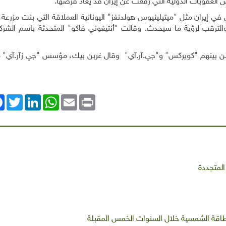
.
 إيران مثل "ميتيلينيوس هولدنغز" اليونانية العملاقة التي بنت مزرعة 
الانتظار والترقب لرؤية ما سيحدث. وقالت "أنتيغوني فاكو" المتحدثة باسم الشر
ن بينهم "كويركس" و"جي.آر.آي"
وقال غربن بيك، مؤسس "جي زآر.آي" مُعَ
ok
Twitter
LinkedIn
WhatsApp
Email
Print
المتجددة