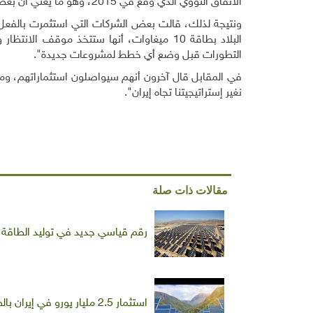
الاتفاق النووي الذي وقع في 2015، وهو ما يعني أن بعض العقوبات الدولية التي رفعت عن إيران قد يعاد فرضها
ونتيجة لذلك، قالت بعض الشركات التي استثمرت بالفعل في
البلاد بطاقة 10 ميغاوات، أنها ستتخذ موقف 
التطورات قبل وضع أي خطط لمشروعات جديدة".
في المقابل قال آخرون أنهم سيواصلون استثماراتهم، وم
نغير إستراتيجيتنا تجاه إيران".
مقالات ذات صلة
رقم قياسي جديد في توليد الطاقة 
استثمار 2.5 مليار يورو في إيران بالطاقة الشمسية خلال السنوات الخمس المقبلة