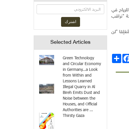
للرياح في
كة "نراقب
لِقا "لن
Selected Articles
انشر
Facebo
Green Technology
and Circular Economy
in Germany...a Look
from Within and
Lessons Learned
Illegal Quarry in Al
Bireh Emits Dust and
Noise between the
Houses, and Official
Authorities are ...
Thirsty Gaza