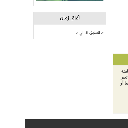
آفاق زمان
السابق >
< التالي
بيئة
تعبر
ا أو