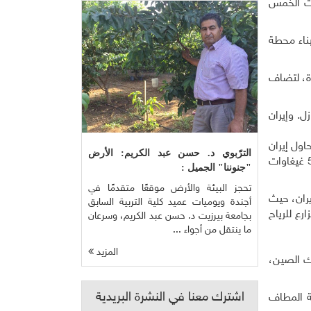
ات الخمس
نِرجي" النرويجية اتفاقا بقيمة 2.9 مليار دولار لبناء محطة
ن مصادر متجددة، لتضاف
ل. وإيران
اول إيران
الترّبوي د. حسن عبد الكريم: الأرض
زيادة نصيب الطاقة المتجددة في مزيج الطاقة بالبلاد، وأيضا (الوفاء) بتعهداتها البيئية الدولية". وأضاف أن بلاده تطمح إلى توليد 5 غيغاوات
"جنوننا" الجميل :
تحجز البيئة والأرض موقعًا متقدمًا في
ران، حيث
أجندة ويوميات عميد كلية التربية السابق
رع للرياح
بجامعة بيرزيت د. حسن عبد الكريم، وسرعان
ما ينتقل من أجواء ...
المزيد
ك الصين،
اشترك معنا في النشرة البريدية
ة المطاف