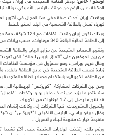
أوسلو / خاص
: تزدهر الطاقة المتجددة في إيران، حي
المقبلة، على الرغم من موقف الرئيس الأمريكي دونالد ترا
كهرباء تعمل بالطاقة الشمسية في البلد المنتج للنفط
.
إلى الطاقة الحالية البالغة 340 ميغاوات، حسب بيانات من وزارة الطاقة الإيرانية
وتتنوع المصادر المتجددة من مزارع الرياح والطاقة الشمسي
من بين الموقعين على "اتفاق باريس للمناخ" الذي تعهدت فيه 195 دولة بخفض انبعاثات 
وقال فريح بهرامي، وهو مسؤول في مؤسسة الطاقات المتجددة 
من الطاقة الكهربائية باستخدام مصادر الطاقة المتجددة بحلول
ومن بين الشركات المشاركة، "كويركس" البريطانية التي
ستستثمر ما يزيد عن نصف مليار يورو. وتخطط "غلوبال" لا
قد تنتج ما يصل إلى 1.7 غيغاوات من الكهرباء
.
ولتمويل المشروعات، تلجأ الشركات إلى وكالات إئتمان الص
وقال دييغو بياسي، الرئيس التنفيذي لـ"كويركس" ان ش
مقترحة خيارات متنوعة للبناء والتمويل".
ورغم ذلك، إتخذت الولايات المتحدة منحى أكثر تشددا تج