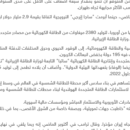
ث من المتوقع أن تنمو بمقدار سبعة أضعاف على الأقل على مدى السنو
مب الأكثر مجابهة تجاه طهران
.
ووقعت إيران أحدث صفقة في هذا المجال في أكتوبر الماضي، حينما أبرمت "ساجا إ
وبذلك تكون إيران وقعت اتفاقات مع 124 شركة، معظمها من أوروبا، لتوليد 2380 ميغاوات من الطاقة الكهربائية م
.
ة والطاقة الكهرومائية، إلى الوقود الحيوي وحرق المخلفات لتدفئة المناز
الكربون
.
وإنتاجية الطاقة الكهربائية "ساتبا" التابعة لوزارة الطاقة الإيرانية "تح
 2022
.
 ستساهم في بناء سادس أكبر محطة للطاقة الشمسية في العالم في وسط إي
ستثمارات الطاقة المتجددة الهولندية لبناء محطات للطاقة الشمسية ومزا
ادرات الأوروبية والاستثمار المباشر ومؤسسات مالية آسيوية
.
ركته "خاطبت جهات تمويلية، وبصفة خاصة من الشرق الأقصى، بما في ذل
اه إيران مؤخرا. وقال ترامب في أكتوبر الماضي إنه ربما يلغي في نهاي