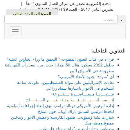
مجلة إلكترونية تصدر عن مركز العمل التنموي / معاً
|
تشرين الثاني 2017 - العدد 99 (2017-11-01)
Toggle
avigation
العناوين الداخلية
قراءة في كتاب العيون المفتوحة " التعمق ما وراء العناوين البيئية"
بحلول 2022 سيكون هناك 50 طرازا جديدا من السيارات الكهربائية
مطروحة في الأسواق للبيع
أي "نموذج" جديد للاتحاد الأوروبي؟
نفايات الإسرائيليين على موائد الفلسطينيين...ملوثات سامة
تُستخدم في الأغوار باعتبارها سماد زراعي
قـــضـــايــا مــعــــاصـــرة بــــنـــزعة
إنــــســــانـــــيــــة...قـــضــية تــــغيـــــر المـــنـــــاخ
إدارة الرئيس الأمريكي دونالد ترامب تنوي إلغاء إجراءات أساسية
اتخذها الرئيس السابق باراك أوباما حول المناخ
شذرات بيئية وتنموية... صمود الفارسية وعطش الأغوار وتدخين
ممنوع ومطر مبكر
مصطفى جرّار: أربعيني يُراقب مناخ فلسطين