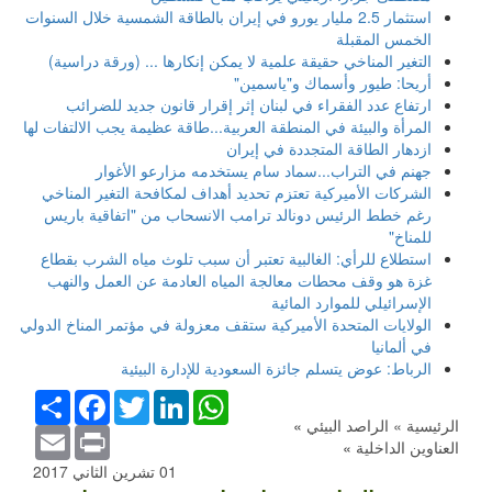
استثمار 2.5 مليار يورو في إيران بالطاقة الشمسية خلال السنوات
الخمس المقبلة
التغير المناخي حقيقة علمية لا يمكن إنكارها ... (ورقة دراسية)
أريحا: طيور وأسماك و"ياسمين"
ارتفاع عدد الفقراء في لبنان إثر إقرار قانون جديد للضرائب
المرأة والبيئة في المنطقة العربية...طاقة عظيمة يجب الالتفات لها
ازدهار الطاقة المتجددة في إيران
جهنم في التراب...سماد سام يستخدمه مزارعو الأغوار
الشركات الأميركية تعتزم تحديد أهداف لمكافحة التغير المناخي
رغم خطط الرئيس دونالد ترامب الانسحاب من "اتفاقية باريس
للمناخ"
استطلاع للرأي: الغالبية تعتبر أن سبب تلوث مياه الشرب بقطاع
غزة هو وقف محطات معالجة المياه العادمة عن العمل والنهب
الإسرائيلي للموارد المائية
الولايات المتحدة الأميركية ستقف معزولة في مؤتمر المناخ الدولي
في ألمانيا
الرباط: عوض يتسلم جائزة السعودية للإدارة البيئية
WhatsApp
LinkedIn
Twitter
Facebook
انشر
الرئيسية »
الراصد البيئي
»
Email
Print
العناوين الداخلية
»
01 تشرين الثاني 2017