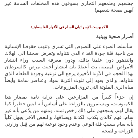
جشعهم وطمعهم التجاري يسوقون هذه المخلفات السامة غير
آبهين بصحة شعبهم!
الكمبوست الإسرائيلي السام في الأغوار الفلسطينية
أضرار صحية وبيئية
سأسلط الضوء على اللصوص التي تسرق وتنهب حقوقنا الإنسانية
من ناحية قلة جودة الغذاء الذي نتناوله وتعرض صحتنا الى الهلاك
والتدهور دون علمنا بذلك، ودون معرفة السبب وراء انتشار
الأمراض المميتة، بت أعتقدُ بأن انتشار أخبث مرض كالسرطان
بهذا الحجم في الآونة الأخيرة يرجع الى نوعية وجودة الطعام الذي
نتناوله، والذي يعود إلى تلوث التربة بمواد وعناصر سامة وأيضاً
مياه الري الملوثة التي تروي المزروعات.
إن جزءاً كبيراً من المزارعين على دراية تامة بمضار هذا
الكمبوست، ومستمرون بالزراعة على أساس أنه ليس خطيراً كما
يقال لهم، يشجعهم على ذلك رخص ثمنه، ومنهم من يدّعي بأنه غير
سام، فهم كالذي يكذب الكذبة ويصدّقها، والبعض الآخر يجهل كلياً
بأنه سام بسببُ قلة الوعي وعدم وجود توعية لهم من قِبل وزارتي
الزراعة والصحة.