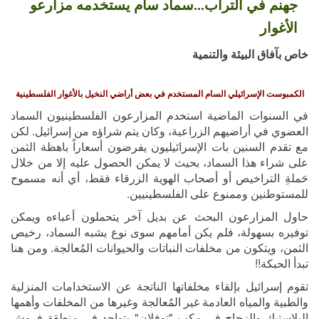
جهنم في التراب...سماد سام يستخدمه مزارعو
الأغوار
خاص بآفاق البيئة والتنمية
الكمبوست الإسرائيلي السام المستخدم في بعض أراضي النخيل بالأغوار الفلسطينية
في السنوات الماضية استخدم المزارعون الفلسطينيون السماد
العضوي في أراضيهم الزراعية، وكان يتم شراؤه من إسرائيل. لكن
مع تقدم السنين بات الإسرائيليون يفرضون أسعاراً باهظة الثمن
على شراء هذا السماد، بحيث لا يمكن الحصول عليه إلا من خلال
حَملةِ التراخيص أو أصحاب الهوية الزرقاء فقط، أي أنه مسموح
للمستوطنين وممنوع على الفلسطينيين.
حاول المزارعون البحث عن بديل آخر يتحملون أعباءه ويمكن
توفيره بسهولة، فلم يكن أمامهم سوى نوع يشبه السماد، رخيص
الثمن، ويتكون من مخلفات النباتات والحيوانات المُعالجة. ومن هنا
تبدأ الحبكة!!
تقوم إسرائيل بإلقاء مخلفاتها الناتجة عن الاستخدامات المنزلية
والطبية والمياه العادمة غير المُعالجة وغيرها من المخلفات وأهمها
البلاستيك والزجاج في مكب "توفلان" يتواجد في منطقة فروش