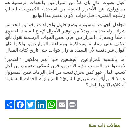
أقول بصوت عالٍ بأن كلاً من المزارعين والجهات الرسمية هم
مسؤولون عن الأضرار الناتجة من استخدام الكمبوست السام،
وعليهم التصرف قبل فوات الأوان لتغيير هذا الواقع.
تتجاهل الجهات المسؤولة وضع حلول وإجراءات وقوانين للحد من
شرائه واستخدامه، وبدلاً من توفير الأموال لإنتاج السماد العضوي
داخلياً وبيعه إلى المزارعين، فإن بعض الجهات الرسمية تقول بأنها
تعكف على محاربة ومحاكمة ومساءلة المزارعين، ولكنها كلها
أقوال غير دقيقة لأن السماد ما زال يتواجد حتى تاريخ كتابة المقال.
أما بالنسبة للمزارعين الجشعين فلو أنهم يملكون "الضمير"
لامتنعوا عن التسبب بأذية الآخرين، فمن يُضحّي بضميره من أجل
كسب المال فهو كمن يحرق نفسه من أجل الرماد. فمن المسؤول
عن ذلك برأيك أنت عزيزي القارئ؟ المزارع أم الجهات المسؤولة
أم كلاهما؟
وما الحل؟
Print
Email
WhatsApp
LinkedIn
Twitter
انشر
Facebook
مقالات ذات صلة