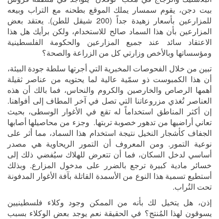
بيت دجن، يقوم سمسار يملك الموقع بطحنه مع التراب وبيعه
للمزارعين بأسعار زهيدة جداً (200 شيقل للطن). يعتقد بعض
المزارعين بأن هذا السماد صالح للاستخدام، ولكن برأيك هل هذا
الاعتقاد سائد عند جميع المزارعين والحكومة الفلسطينية
ومؤسساتها وبالأخص وزارتي كل من الزراعة والصحة؟
تبين من خلال الفحوصات المخبرية التي أجرتها سلطة جودة البيئة،
أن هذا الكمبوست ذو سمّية عالية لما يحتويه من عناصر ثقيلة
أهمها الرصاص والخارصين والكروم والنحاس، فما بالك أن هذه
العناصر تُغذي مزروعاتنا التي تصل في آخر المطاف إلى أفواهنا.
إن أكثر المناطق استخداماً له تقع في الأغوار الوسطى، بحيث
تعاني أراضيها من تدهور خصوبة تربتها. وجزء من محاصيلها أصابها
الجفاف كأشجار النخيل نتيجة استخدام هذا السماد، مما أثر على
نوعية التمور. ومن المعروف أن التمور الريحاوية هي مصدر
أساسي لدخل السكان، فما أن تتعرض للهلاك سيُفضي ذلك إلى
خسائر مادية كبيرة ترجع بالضرر على مدخول المزارع. وبذلك
أستطيع تسمية هذا النوع من الأسمدة القاتلة بآفة الأغوار المدفونة
تحت التُراب.
إذن، هل يتخيل لك بأنه من الممكن وجود وكلاء فلسطينيين
يسوقون لهذا المُنتج؟ في الحقيقة نعم يوجد بعض الوكلاء بسبب