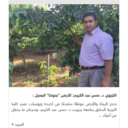
الترّبوي د. حسن عبد الكريم: الأرض "جنوننا" الجميل :
تحجز البيئة والأرض موقعًا متقدمًا في أجندة ويوميات عميد كلية
التربية السابق بجامعة بيرزيت د. حسن عبد الكريم، وسرعان ما ينتقل
من أجواء ...
المزيد