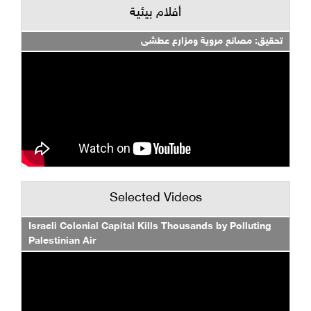
أفلام بيئية
تحقيق: مصانع مروية ومزارع عطشى
Selected Videos
Israeli Colonial Capital Kills Thousands by Polluting
Palestinian Air