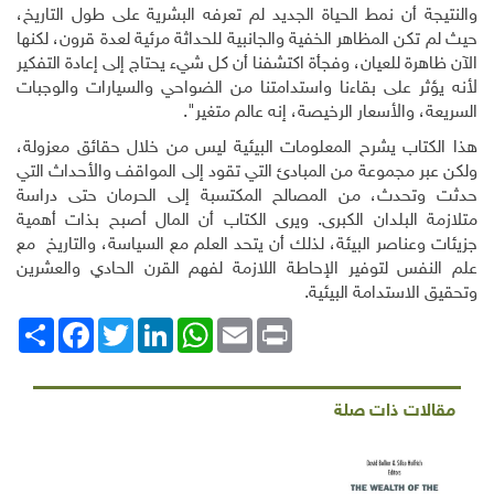
والنتيجة أن نمط الحياة الجديد لم تعرفه البشرية على طول التاريخ،
حيث لم تكن المظاهر الخفية والجانبية للحداثة مرئية لعدة قرون، لكنها
الآن ظاهرة للعيان، وفجأة اكتشفنا أن كل شيء يحتاج إلى إعادة التفكير
لأنه يؤثر على بقاءنا واستدامتنا من الضواحي والسيارات والوجبات
السريعة، والأسعار الرخيصة، إنه عالم متغير".
هذا الكتاب يشرح المعلومات البيئية ليس من خلال حقائق معزولة،
ولكن عبر مجموعة من المبادئ التي تقود إلى المواقف والأحداث التي
حدثت وتحدث، من المصالح المكتسبة إلى الحرمان حتى دراسة
متلازمة البلدان الكبرى. ويرى الكتاب أن المال أصبح بذات أهمية
جزيئات وعناصر البيئة، لذلك أن يتحد العلم مع السياسة، والتاريخ مع
علم النفس لتوفير الإحاطة اللازمة لفهم القرن الحادي والعشرين
وتحقيق الاستدامة البيئية.
Print
Email
WhatsApp
LinkedIn
Twitter
انشر
Facebook
مقالات ذات صلة