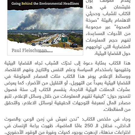
يقدّم المؤلف بول
فليشمان في هذا
الكتاب للشباب وحديثي
الاهتمام بالبيئة "صرخة
الصحوة" عبر مجموعة
من الأدوات المساعِدة،
لفهم حجم المعلومات
المتضاربة التي تواجههم
حول القضايا البيئية.
هذا الكتاب بمثابة دعوة إلى تحرّك الشباب تجاه القضايا البيئية
وتقييمها باستخدام السياسة وعلم النفس والتاريخ وفهم الاقتصاد
ووسائط الإعلام. يوفر هذا الكتاب مئات المصادر الموثوقة في
القضايا البيئية بعيداً عن التهويل، أو التقليل من الأضرار، كما يعرض
عشرات الحملات البيئية الناجحة. ينقسم الكتاب إلى ستة فصول
تتمحور حول: "كيفية تقييم المعلومات من خلال وسائل الإعلام، تتبع
مصادر المال لمعرفة التوجهات الحقيقية لوسائل الاعلام، والتحقق
من المغالطات.
وجاء في ملخص الكتاب: "نحن نعيش في زمن الوعي والصوت
الداخلي، فخلال الـ 250 عامًا الماضية، ظهرت براعة الإنسان في
اختراعات مذهلة، ازدهرت بوجود كميات وفيرة من الوقود الأحفوري،