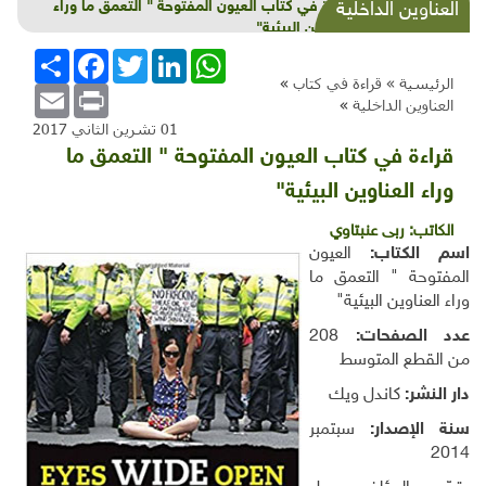
بحلول 2022 سيكون هناك 50 طرازا جديدا من
العناوين الداخلية
السيارات الكهربائية مطروحة في الأسواق للبيع
WhatsApp
LinkedIn
Twitter
Facebook
انشر
الرئيسية »
قراءة في كتاب
»
Email
Print
العناوين الداخلية
»
01 تشرين الثاني 2017
قراءة في كتاب العيون المفتوحة " التعمق ما
وراء العناوين البيئية"
الكاتب:
ربى عنبتاوي
اسم الكتاب:
العيون
المفتوحة " التعمق ما
وراء العناوين البيئية"
عدد الصفحات:
208
من القطع المتوسط
دار النشر:
كاندل ويك
سنة الإصدار:
سبتمبر
2014