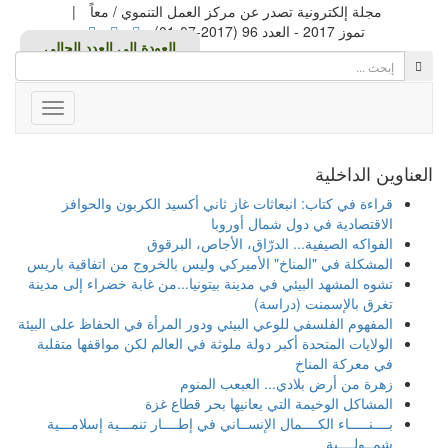
مجلة إلكترونية تصدر عن مركز العمل التنموي / معاً
|
تموز 2017 - العدد 96 (2017-07-01)
Toggle
avigation
العناوين الداخلية
قراءة في كتاب: انبعاثات غاز ثاني أكسيد الكربون والحوافز
الاقتصادية في دول شمال أوروبا
الفواكه الصيفية... الدرّاق، الأجاص، البرقوق
المشكلة في "المناخ" الأميركي وليس بالخروج من اتفاقية باريس
تشوه المشهد البيئي في مدينة بيتونيا...من غابة خضراء إلى مدينة
تغرق بالإسمنت (دراسة)
المفهوم الفلسفي للوعي البيئي ودور المرأة في الحفاظ على البيئة
الولايات المتحدة أكبر دولة ملوثة في العالم لكن مواقفها متقلبة
في معركة المناخ
زهرة من أرض بلادي... العبعب المنوم
المشاكل الوخيمة التي يعانيها بحر قطاع غزة
بــــنـــــاء الكــــمال الإنســاني في إطــــار تنمـــية إسلامـــية
شمــولــــية