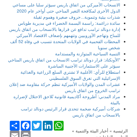
الانسحاب الأميركي من اتفاق باريس سيؤثر سلبا على مساعي
الدول الأخرى لمكافحة التغير المناخي حتى أواخر عام 2020
شذرات بيئية وتنموية...حروف صغيرة وهموم ثقيلة
سائدة دراغمة: راسمة البسمة الخضراء في مديرية طوباس
إدارة دونالد ترامب تدافع عن قرارها بالانسحاب من اتفاق باريس
للمناخ وتهاجم الأوروبيين وتتهمهم بإضعاف الاقتصاد الأميركي
المحطات الفحمية في الولايات المتحدة تتسبب في وفاة 52 ألف
شخص سنويا
التنمية السياحية المتوازنة والمستدامة
"الأونكتاد: قرار دونالد ترامب الانسحاب من اتفاق باريس المناخي
سيؤثر على الاستثمارات الأجنبية المباشرة
استطلاع للرأي: الأغلبية لا تشتري السلع الزراعية والغذائية
الإسرائيلية التي تغرق السوق الفلسطيني
عشرات المدن والولايات الأميركية تنظم حركة مقاومة ضد إعلان
ترامب الخروج من اتفاق باريس
مراد المدني: أطروحة أكاديمية قانونية تُلاحق الاحتلال لإضراره
بالبيئة
شركات أميركية ضخمة تتحدى قرار الرئيس دونالد ترامب
بالانسحاب من اتفاق باريس
WhatsApp
LinkedIn
Twitter
Facebook
انشر
الرئيسية »
أخبار البيئة والتنمية
»
Email
Print
العناوين الداخلية
»