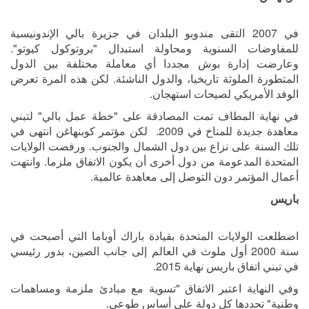
في 2007 التقى مندوبو البلدان في جزيرة بالي الإندونيسية
للمفاوضات السنوية ومحاولة استبدال "بروتوكول كيوتو".
وعارضت إدارة بوش مجددا أي معاملة مختلفة بين الدول
المتطورة الملوثة تاريخيا، والدول الناشئة. لكن هذه المرة تعرض
الوفد الأمريكي لصيحات استهجان.
في نهاية المطاف تمت المصادقة على "خطة عمل بالي" لتبني
معاهدة جديدة للمناخ في 2009. لكن مؤتمر كوبنهاغن انتهى في
تلك السنة على نزاع بين دول الشمال والجنوب. ورفضت الولايات
المتحدة المدعومة من دول أخرى أن يكون الاتفاق ملزما. وانتهت
أعمال المؤتمر دون التوصل إلى معاهدة عالمية.
باريس
اضطلعت الولايات المتحدة بقيادة باراك أوباما التي أصبحت في
سنة 2000 أول ملوث في العالم إلى جانب الصين، بدور رئيسي
في تبني اتفاق باريس نهاية 2015.
وفي النهاية اعتبر الاتفاق "تسوية مع مبادئ ملزمة ومساهمات
وطنية" تحددها كل دولة على أساس طوعي.