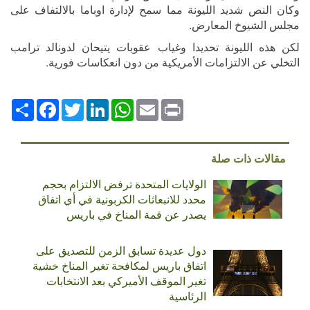
وكان النص شديد الليونة مما سمح لإدارة اوباما بالالتفاف على
مجلس الشيوخ المعارض.
لكن هذه الليونة تحديدا وغياب عقوبات يتيحان لدونالد ترامب
التخلي عن الالتزامات الأمريكية من دون انعكاسات فورية.
Print
Email
WhatsApp
LinkedIn
Twitter
انشر
Facebook
مقالات ذات صلة
الولايات المتحدة ترفض الالتزام بحجم
محدد للانبعاثات الكربونية في أي اتفاق
يصدر عن قمة المناخ في باريس
دول عديدة تسابق الزمن للتصديق على
اتفاق باريس لمكافحة تغير المناخ خشية
تغير الموقف الأميركي بعد الانتخابات
الرئاسية