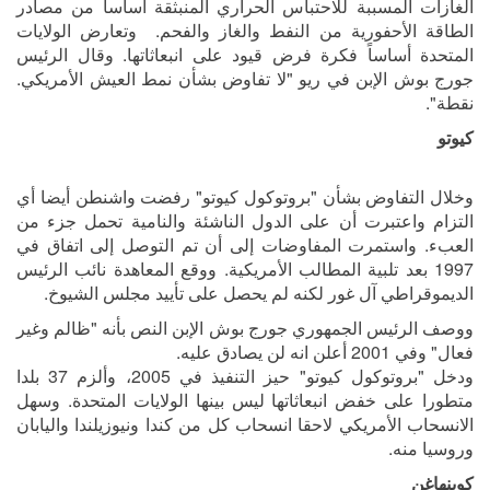
الغازات المسببة للاحتباس الحراري المنبثقة أساسا من مصادر
الطاقة الأحفورية من النفط والغاز والفحم. وتعارض الولايات
المتحدة أساساً فكرة فرض قيود على انبعاثاتها. وقال الرئيس
جورج بوش الإبن في ريو "لا تفاوض بشأن نمط العيش الأمريكي.
نقطة".
كيوتو
وخلال التفاوض بشأن "بروتوكول كيوتو" رفضت واشنطن أيضا أي
التزام واعتبرت أن على الدول الناشئة والنامية تحمل جزء من
العبء. واستمرت المفاوضات إلى أن تم التوصل إلى اتفاق في
1997 بعد تلبية المطالب الأمريكية. ووقع المعاهدة نائب الرئيس
الديموقراطي آل غور لكنه لم يحصل على تأييد مجلس الشيوخ.
ووصف الرئيس الجمهوري جورج بوش الإبن النص بأنه "ظالم وغير
فعال" وفي 2001 أعلن انه لن يصادق عليه.
ودخل "بروتوكول كيوتو" حيز التنفيذ في 2005، وألزم 37 بلدا
متطورا على خفض انبعاثاتها ليس بينها الولايات المتحدة. وسهل
الانسحاب الأمريكي لاحقا انسحاب كل من كندا ونيوزيلندا واليابان
وروسيا منه.
كوبنهاغن