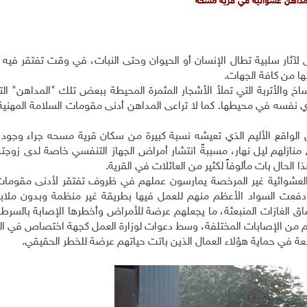
داهن عشوائية في قرية مسحة
لآثار سلبية تطال الإنسان أو الحيوان وحتى النبات، في وقت تفتقر فيه ا
ها من كافة الجهات
.
وساخ والأتربة التي تملأ الأشجار المثمرة المحيطة ببعض تلك "المداهن" الت
وي نفسه في محيطها. كما لا تراعى المداهن أدنى مقومات السلامة المهنية
ث لمجلة "آفاق" عن الواقع الأليم الذي تعيشه نسبة كبيرة من سكان قرية مسحه جراء وجو
ق منازلهم ليل نهار، مسببةً انتشار أمراض الجهاز التنفسي خاصة لدى زوجته
ا الحال بات مألوفاً لكثير من العائلات في القرية
.
العشوائية غير المرخصة يمارسون عملهم في ظروف تفتقر لأدنى مقومات
 دفعت السواد الأعظم منهم للعمل فيها بطريقة غير منظمة وبدون مل
ق الغازات المنبعثة، ما يجعلهم عرضة للأمراض وأخطرها الإصابة بالسرط
م من الإصابات المختلفة، وسط دعوات لوزارة العمل كجهة اختصاص في الر
ابعة في حماية هؤلاء العمال الذين باتت حياتهم عرضة للخطر الحقيقي
.