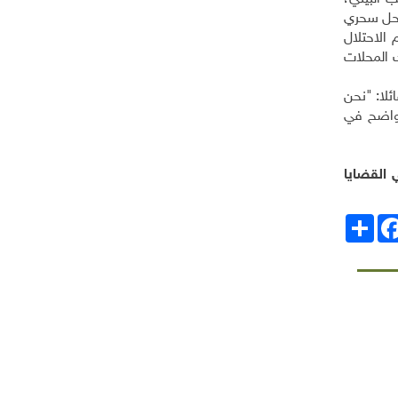
 حل سحري
الاحتلال
 المحلات
ئلا: "نحن
 واضح في
القضايا
انشر
Facebo