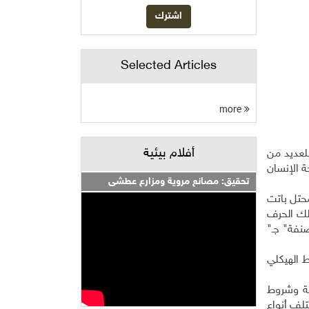
Selected Articles
more
أفلام بيئية
لعديد من
ة الإنسان
تحقيق: مصانع مروية ومزارع عطشى
خل المحتل باتت
لك الحرف
صنفة
"
جـ
"
خارج المخطط الهيكلي
مة وشروط
تلف أنواع