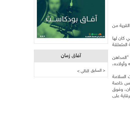
لقرية من
ي كان لها
 المتعلقة
آفاق زمان
د "المداهن
 وأولاده،
السابق >
< التالي
 السلامة
ابس خاصة
ان، وفوق
قابة على