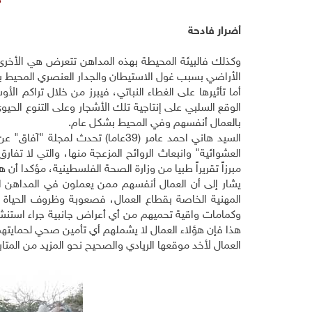
م
أضرار فادحة
وكذلك فالبيئة المحيطة بهذه المداهن تتعرض هي الأخرى 
الأراضي بسبب غول الاستيطان والجدار العنصري المحيط ب
أما تأثيرها على الغطاء النباتي، فيبرز من خلال تراكم الأ
الوقع السلبي على إنتاجية تلك الأشجار وعلى التنوع الحي
بالعمال أنفسهم وفي المحيط بشكل عام
.
السيد هاني احمد عامر (39عاما) تحد
العشوائية" وانبعاث الروائح المزعجة منها، والتي لا تفار
مبرزاً تقريراً طبيا من وزارة الصحة الفلسطينية، مؤكدا أن هذ
يشار إلى أن العمال أنفسهم ممن يعملون في المداهن 
المهنية الخاصة بقطاع العمال، فصعوبة وظروف الحياة
وكمامات واقية تحميهم من أي أعراض جانبية جراء استنشا
هذا فإن هؤلاء العمال لا يشملهم أي تأمين صحي لحمايته
العمال لأخد موقعها الريادي والصحيح نحو المزيد من المت