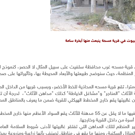
بيوت في قرية مسحة ينبعث منها أبخرة سامة
 على قرية مسحه غرب محافظة سلفيت على سبيل المثال لا الحصر، كنموذج ل
ر المنظمة، حيث سنوضح طبيعتها والأبعاد المحيطة بها، وتأثيراتها على صح
غرب من محافظة سلفيت تحديدا على بعد 15 كيلومترا، تقع قرية مسحه المحاذية للخط الأخضر، وبسبب قربها من الدا
الأثاث "المناجر" و"مشاغل الخياطة" كذلك "مداهن الأثاث"، لدرجة أن ت
ن غالبيتها يقع خارج المخطط الهيكلي للقرية ضمن ما يعرف بالمناطق الم
فحسب معطيات المجلس القروي في قرية مسحه يوجد فيها ما لا يقل عن 55 مدهنة للأثاث يقع السواد الأعظم منها 
.
ير المنظم لتلك المداهن التي تفتقر غالبيتها لأدنى شروط السلامة العا
لمنازل السكنية، ومنها ما يقع في مناطق تصنف بأنها زراعية ومزروعة بمخ