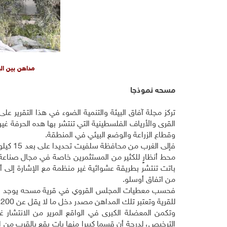
مداهن بين ال
مسحه نموذجا
تركز مجلة آفاق البيئة والتنمية الضوء في هذا التقرير
القرى والأرياف الفلسطينية التي تنتشر بها هده الحرفة غي
وقطاع الزراعة والوضع البيئي في المنطقة.
فإلى ال
محط أنظارٍ للكثير من المستثمرين خاصة في مجال صناعة 
باتت تنتشر بطريقة عشوائية غير منظمة مع الإشارة إلى أ
من اتفاق أوسلو
.
للقرية وتعتبر تلك المداهن مصدر دخل ما لا يقل عن 200 أسرة من داخل القرية وخارجها
وتكمن المعضلة الكبرى في الواقع المرير من الانتشار غ
الترخيص، لدرجة أن قسما كبيرا منها بات يقع بالقرب من ا