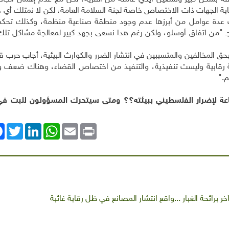
ابة الجهات ذات الاختصاص خاصة لجنة السلامة العامة، لكن لا نمتلك أي
 عدة عوامل من أبرزها عدم وجود منطقة صناعية منظمة، وكذلك تحكم 
ـ
"
من اتفاق أوسلو، ولكن رغم هدا نسعى بجهد كبير لمعالجة مشاكل تلك
 المخالفين والمتسببين في انتشار الضرر والكوارث البيئية، أجاب حرب قا
ة رقابية وليست تنفيذية، والتنفيذ من اختصاص القضاء، وهناك ضعف
م
".
عة لإضرار الفلسطيني ببيئته؟؟ ومتى سيتحرك المسؤولون للبت في 
ok
Twitter
LinkedIn
WhatsApp
Email
Print
ر برائحة الغبار ...واقع انتشار المصانع في ظل رقابة غائبة