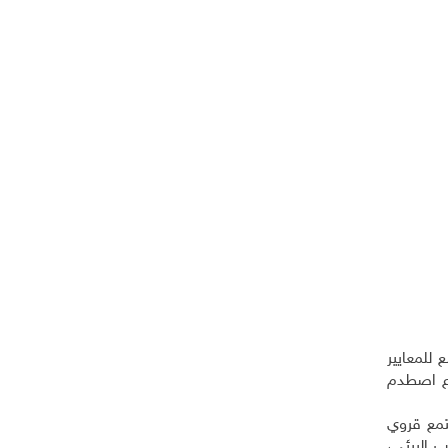
للمعايير
وع اصطدم
تمع قروي
 البيئي،