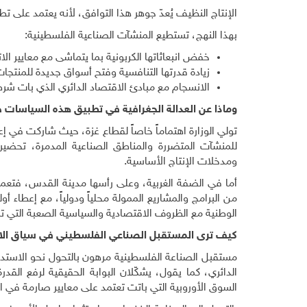
الإنتاج النظيف يُعدّ جوهر هذا التوافق، لأنه يعتمد على تط
بهذا النهج، تستطيع المنشآت الصناعية الفلسطينية
:
خفض انبعاثاتها الكربونية بما يتماشى مع معايير الات
زيادة قدرتها التنافسية وفتح أسواق جديدة للمنتجات
الانسجام مع مبادئ الاقتصاد الدائري الذي بات شرطاً 
وماذا عن العدالة الجغرافية في تطبيق هذه السياسات 
تولي الوزارة اهتماماً خاصاً لقطاع غزة، حيث شاركت في إعدا
للمنشآت المتضررة والمناطق الصناعية المدمرة، تحضيراً
ومدخلات الإنتاج الأساسية
.
أما في الضفة الغربية، وعلى رأسها مدينة القدس، فتعمل
من البرامج والمشاريع الممولة محلياً ودولياً، مع إعطاء 
الوطنية مع الظروف الاقتصادية والسياسية الصعبة التي ت
كيف ترى المستقبل الصناعي الفلسطيني في سياق الا
مستقبل الصناعة الفلسطينية مرهون بالتحول نحو الاستدامة
الدائري، كما يقول، يشكّلان البوابة الحقيقية لرفع الق
السوق الأوروبية التي باتت تعتمد على معايير صارمة في الا