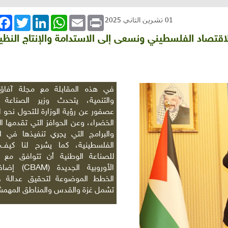
book
Twitter
LinkedIn
WhatsApp
Email
Print
01 تشرين الثاني 2025
لاقتصاد الفلسطيني ونسعى إلى الاستدامة والإنتاج النظ
في هذه المقابلة مع مجلة آفاق ا
والتنمية، يتحدث وزير الصناعة 
عصفور عن رؤية الوزارة للتحول نحو ا
الخضراء، وعن الحوافز التي تقدمها ا
والبرامج التي يجري تنفيذها في ا
الفلسطينية، كما يشرح لنا كيف
للصناعة الوطنية أن تتوافق مع ال
الأوروبية الجديدة
(CBAM)
إضاف
الخطط الموضوعة لتحقيق عدالة جغ
تشمل غزة والقدس والمناطق المهم