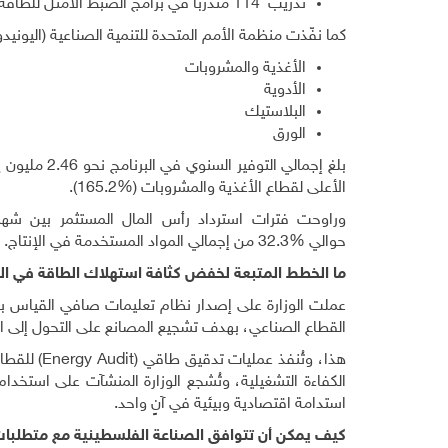
تدريب
114
متدرباً في برامج الضبط الأمثل للطاقة
كما نفّذت منظمة الأمم المتحدة للتنمية الصناعية (اليونيدو
الأغذية والمشروبات
الأدوية
البلاستيك
الورق
بلغ إجمالي التوفير السنوي في البرنامج نحو
2.46
مليون يو
الأعلى لقطاع الأغذية والمشروبات
(165.2%)
.
وراوحت فترات استرداد رأس المال المستثمر بين شه
حوالي
32.3%
من إجمالي المواد المستخدمة في الإنتاج
.
ما الخطط المتبعة لخفض كثافة استهلاك الطاقة في ال
عملت الوزارة على إصدار نظام تعليمات صافي القياس با
القطاع الصناعي، بهدف تشجيع المصانع على التحول إلى ال
هذا، وتُنفذ عمليات تدقيق طاقي
(Energy Audit)
للقطا
الكفاءة التشغيلية، وتُشجع الوزارة المنشآت على استخدا
استدامة اقتصادية وبيئية في آنٍ واحد
.
كيف يمكن أن تتوافق الصناعة الفلسطينية مع متطلبات ا