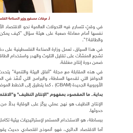
أ. عرفات عصفور وزير الصناعة الفلس
في وقتٍ تتسارع فيه التحولات العالمية نحو الاقتصاد الأ
نفسها أمام معادلة صعبة على هيئة سؤال "كيف يمكن بن
والطاقة؟".
في هذا السياق، تعمل وزارة الصناعة الفلسطينية على دف
تشجع المنشآت على تقليل التلوث والهدر واستخدام الطاقة ال
ضمن دورة إنتاج مغلقة
.
في هذه المقابلة مع مجلة "آفاق البيئة والتنمية" يتحد
الحوافز التي تقدمها السلطة، والبرامج التي تُنفّذ في 
الأوروبية الجديدة
(CBAM)
، كما يتطرق إلى الخطط المو
بداية.. ما المقصود بمفهوم "الإنتاج النظيف" و"الاقتص
الإنتاج النظيف هو نهج عملي يركّز على الوقاية بدلاً من 
حدوثها.
ببساطة، هو الاستخدام المستمر لإستراتيجيات بيئية تكاملي
أما الاقتصاد الدائري، فهو أنموذج اقتصادي حديث يقوم 