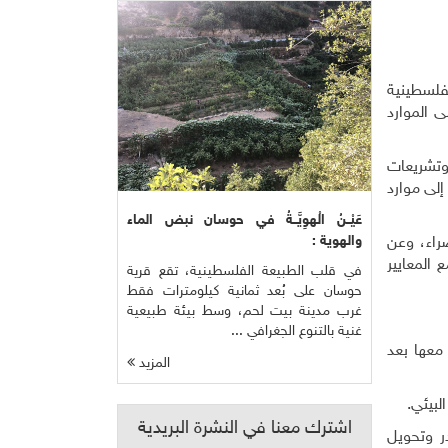
لفلسطينية
 الموارد
وتشريعات
إلى موارد
عَيْــنُ الْهوِيَّــةُ في حوسان نبض الماء
والهوية :
راء، وعن
 المعايير
في قلب الطبيعة الفلسطينية، تقع قرية
حوسان على بُعد ثمانية كيلومترات فقط
غرب مدينة بيت لحم، وسط بيئة طبيعية
غنية بالتنوع الجغرافي ...
 معها بعد
المزيد
لبيئي
.
اشترك معنا في النشرة البريدية
ر وتحويل