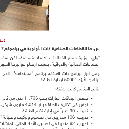
وزير
س: ما القطاعات الصناعية ذات الأولوية في برامجكم؟
تولي الوزارة جميع القطاعات أهمية متساوية، لكن بعض 
الصناعات الغذائية والدوائية، بسبب ارتفاع فواتيرها الشهري
ومن أبرز البرامج ذات العلاقة برنامج "مستدامة
"
، الذي ن
برنامج الأيزو 50001 لإدارة الطاقة
.
نتائج البرنامج كانت لافتة
:
خفض انبعاثات الغازات بنحو
11,796
طن من ثاني أ
توفير في تكاليف الطاقة بلغ
4.014
مليون شيكل
.
تدريب
99
خبيراً في إدارة نظم الطاقة
.
تدريب
106
متدربين في تصميم وتركيب وصيانة أن
تدريب
62
متدرباً في تحسين الأداء المالي للمنشآت