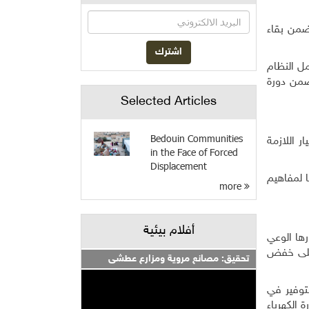
ضمن بقاء
مل النظام
ضمن دورة
Selected Articles
Bedouin Communities
غيار اللازمة
in the Face of Forced
Displacement
قها لمفاهيم
more
أفلام بيئية
رها الوعي
 على خفض
تحقيق: مصانع مروية ومزارع عطشى
توفير في
 الكهرباء