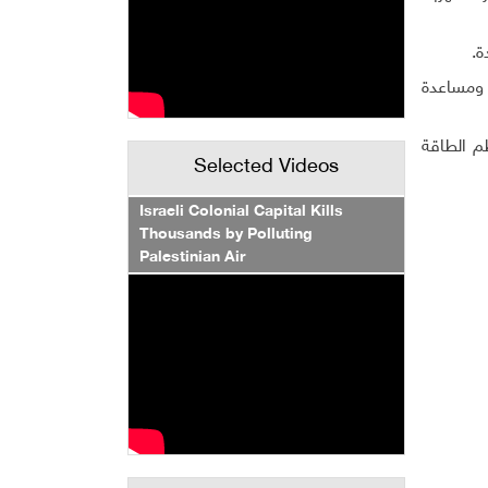
ة.
 ومساعدة
م الطاقة
Selected Videos
Israeli Colonial Capital Kills
Thousands by Polluting
Palestinian Air