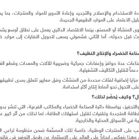
 الاستخدام والإصلاح والتجديد وإعادة التدوير للمواد والمنتجات، بما ي
يل الاعتماد على الموارد الطبيعية الجديدة
.
وى المنشأة أو المصنع، بينما الاقتصاد الدائري يعمل على نطاق أوسع يش
لوث قبل حدوثه، أما الثاني فشمولي يسعى لتحويل النفايات إلى موارد 
صناعة الخضراء والإنتاج النظيف؟
ناعة رقم (10) لسنة 2011، مُنحت صناعات عدة حوافز وإعفاءات جمركية وضريبية للآلات والمعدات وقطع ال
عماً لتقليل التكاليف التشغيلية
.
 (18) من القانون على منح مزايا إضافية لفئات محددة من المنشآت وفق معايير تتعلق بمدى تطبي
لى التحول نحو أنماط إنتاج أكثر استدامة
.
ل؟ وكيف يُحضّر لذلك؟
ية والتحفيز، بواسطة دائرة الصناعة الخضراء والمكاتب الفرعية، التي تنشر بدو
لطاقة المتجددة وتقنيات تقليل استهلاك الطاقة، لما لذلك من أثر كبير
نية في الأسواق المحلية والخارجية
.
لب على المنتجات الوطنية، خاصة تلك المصنّعة ضمن منظومة تراعي ال
ة، وهذا ينعكس إيجاباً على العائد على الاستثمار عن طريق التوفير في فاتورة