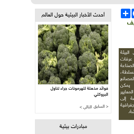
Face
انشر
أحدث الأخبار البيئية حول العالم
يف
لبيئة
عرفات
لصناعة
لسلطة،
لمصانع
 يمكن
فوائد مذهلة للهرمونات جراء تناول
معايير
البروكلي
ة إلى
رافية
السابق >
< التالي
شة
.
مبادرات بيئية