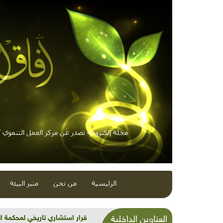
مجلة إلكترونية تصدر عن مركز العمل التنموي / 
الرئيسية
من نحن
منبر البيئة
شذرات بيئية وتنموية...بنية تح
العناوين الداخلية