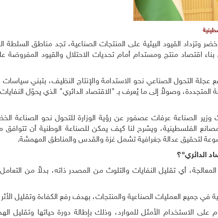
طينية
خضر وتزداد القيود البيئية على المنتجات الصناعية، تجد مناطق السلطة ا
اء اقتصاد منتج ومستدام أمام تحديات الاحتلال والقيود المفروضة على
ع عجلة التحول الصناعي نحو الاستدامة والإنتاج النظيف، بتبني سياسات 
متجددة، وصولاً إلى ما يُعرف بـ "الاقتصاد الدائري" الذي يحوّل النفايات 
ث وزير الصناعة عرفات عصفور عن رؤية الوزارة للتحول نحو الصناعة الخض
المصانع الفلسطينية، ويشرح لنا كيف يمكن للصناعة الوطنية أن تتوافق مع
ضوعة لتحقيق عدالة جغرافية تشمل غزة والقدس والمناطق المهمشة
.
اد الدائري"؟
المعالجة، أي تقليل النفايات والتلوث من المصدر ذاته، بدلاً من التعامل
ة في جميع العمليات الصناعية والمنتجات، بهدف رفع الكفاءة وتقليل الأثر ا
على الاستخدام الأمثل للموارد، وذلك بإطالة دورة حياتها وتقليل الهد