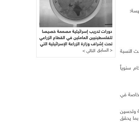
يسة
:
دورات تدريب إسرائيلية مصممة خصيصا
للفلسطينيين العاملين في القطاع الزراعي
تحت إشراف وزارة الزراعة الإسرائيلية التي
السابق >
يرأسها يائير شَمِير نائب ليبرمان رئيس
< التالي
نت النسبة
"إسرائيل بيتنا"!!!
م سنوياً
لخاصة في
ة وتحسين
 بما يحقق