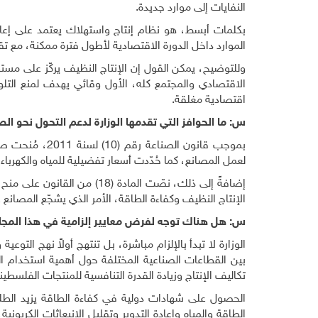
النفايات إلى موارد جديدة.
بكلمات أبسط، هو نظام إنتاج واستهلاك يعتمد على إعادة
الموارد داخل الدورة الاقتصادية لأطول فترة ممكنة، مع تقل
وللتوضيح، يمكن القول إن الإنتاج النظيف يركّز على مست
الاقتصادي والمجتمع كله، الأول وقائي يهدف لمنع الت
اقتصادية مغلقة
.
س: ما الحوافز التي تقدمها الوزارة لدعم التحول نحو ال
بموجب قانون الص
لعمل المصانع، كما حُدّدت أسعار تفضيلية للمياه والكهرباء د
إضافةً إلى ذلك، نصّت المادة
الإنتاج النظيف وكفاءة الطاقة، الأمر الذي يشجّع المصانع ع
س: هل هناك توجه لفرض معايير إلزامية في هذا المجا
الوزارة لا تبدأ بالإلزام مباشرة، بل تنتهج أولاً نهج التوع
بين القطاعات الصناعية المختلفة حول أهمية استخدام ا
تكاليف الإنتاج وزيادة القدرة التنافسية للمنتجات الفلسطي
الحصول على شهادات دولية في كفاءة الطاقة يزيد الط
الطاقة والمياه وإعادة التدوير وتقليل الانبعاثات الكربوني