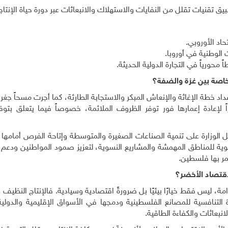
بيق تقنيات تقلل من النفايات والاستهلاك والانبعاثات عبر دورة حياة الإنتاج
حاد الأوروبي
.
 الوطنية في أوروبا
.
محورياً في التجارة الدولية الحديثة
.
خاصة بين غزة والضفة؟
د خطة الإغاثة والإنعاش المبكر والاستجابة الطارئة، كما أجرت مسحاً جغرافي
 لإعادة إعمارها فور توفر الظروف الملائمة، خصوصاً فيما يتعلق بتوفي
 الوزارة على تنمية الصناعات الصغيرة والمتوسطة وإتاحة الفرص أمامها ل
أولوية للمناطق المهمشة والمشاريع النسوية، لتعزيز صمود المواطنين ودعم
مر بها فلسطين
.
قتصاد الأخضر؟
، ليس فقط خيارًا بيئيًا بل ضرورةً اقتصادية وسيادية. فالإنتاج النظيف 
درة التنافسية للمصانع الفلسطينية ودمجها في الأسواق الإقليمية والدول
نبعاثات والكفاءة الطاقية
.