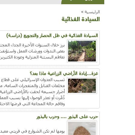
الرئيسية »
السيادة الغذائية
السيادة الغذائية في ظل الحصار والتجويع (دراسة)
بعض الندوات وورشات العمل واستؤنفت ب
تعاظم البستنة المنزلية وعودة الكثير
غزة...إبادة الأراضي الزراعية ماذا بعد؟
تسبب العدوان الإسرائيلي على قطاع غز
مخلفات القنابل والمتفجرات السامة، م
دُمِّرت أو تعذر الوصول إليها بسبب الع
وفاقم حالة المجاعة التي فرضها الاحتل
حرب على البذور .... وحرب بالبذور
يومها لم تكن الشوارع في قريتي معبدة