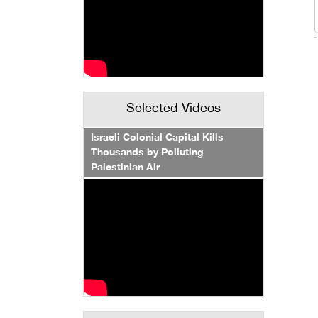
Selected Videos
Israeli Colonial Capital Kills
Thousands by Polluting
Palestinian Air