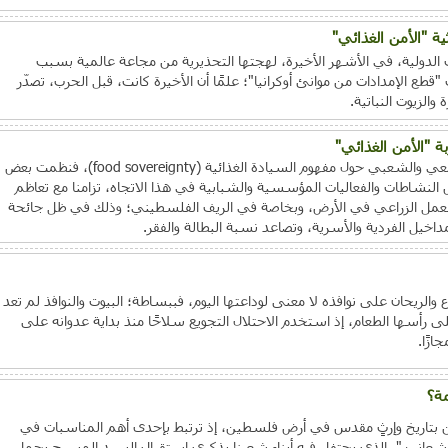
ية "الأمن الغذائي"
الدولية، في الأشهر الأخيرة، لهجتها التحذيرية من مجاعة عالمية بسبب
قطع الإمدادات من موانئ أوكرانيا"؛ علمًا أن الأخيرة كانت، قبل الحرب، تصدّر
الزيوت النباتية.
 "الأمن الغذائي"
برز خلال الأشهر الأخيرة الجدل المجتمعي والشعبي حول مفهوم السيادة الغذائية (food sovereignty)، فنظمت بعض
لنشاطات والفعاليات المؤسسية والشبابية في هذا الاتجاه، تزامنا مع تعاظم
ى العمل الزراعي في الأرض، وبخاصة في الريف الفلسطيني؛ وذلك في ظل جائحة
داخيل الفردية والأسرية، وتصاعد نسبة البطالة والفقر.
اع والريحان على نوافذه لا معنى لوداعتها اليوم، فببساطة؛ البيوت والنوافذ لم تعد
ى رأسها الطعام، إذ استخدم الاحتلال التجويع سلاحًا منذ بداية عدوانه على
ازًا.
مة؟
 بتاريخ وإرثٍ مقدس في أرض فلسطين، إذ ترتبط بإحدى أهم المناسبات في
عانين"، الذي يحتفل فيه أبناء شعبنا بذكرى استقبال السيد المسيح بحمل