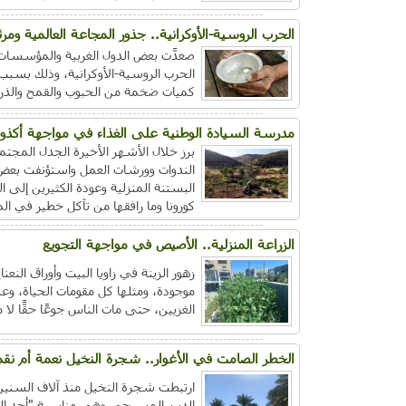
الحرب الروسية-الأوكرانية.. جذور المجاعة العالمية ومرث
صعدَّت بعض الدول الغربية والمؤسسات 
الحرب الروسية-الأوكرانية، وذلك بسبب "
كميات ضخمة من الحبوب والقمح والذرة و
مدرسة السيادة الوطنية على الغذاء في مواجهة أكذوبة
الندوات وورشات العمل واستؤنفت بعض ا
البستنة المنزلية وعودة الكثيرين إل
كورونا وما رافقها من تآكل خطير في الم
الزراعة المنزلية.. الأصيص في مواجهة التجويع
زهور الزينة في زاويا البيت وأوراق النعن
موجودة، ومثلها كل مقومات الحياة، وعل
الغزيين، حتى مات الناس جوعًا حقًّا لا مج
الخطر الصامت في الأغوار.. شجرة النخيل نعمة أم نق
ارتبطت شجرة النخيل منذ آلاف السنين
الدين المسيحي وهي مناسبة "أحد الش