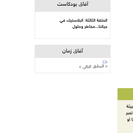
آفاق بودكاست
الحلقة الثالثة: البلاستيك في
حياتنا...مخاطر وحلول
آفاق زمان
السابق >
< التالي
يئة
تعبر
 أو
دراسة: "التنمية" بالتمويل الأجنبي وهم
أم حقيقة؟