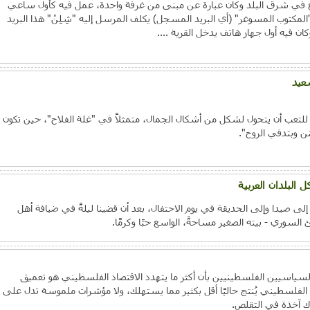
قع في شرق البلد وكان عبارة عن مبنى من غرفة واحدة، عمل فيه كأول ساعي
المكتوب المسوغر" (أي البريد المسجل) يكلف المرسل إليه "شِلِنْ" هذا البريد
سعيد
للتعب أن يتحول لشكل من أشكال الجمال، متمثلاً في "غلة الفلاح"، حين تكون
 وبتدفي الروح".
 البلدان العربية
إلى صيدا وإلى الحديقة في يوم الاحتفال، بعد أن قضينا ليلةً في ضيافة أهل
السوري - بيته الصغير مساحةً، الواسع حبًا وكرمًا.
سياسيين الفلسطينيين بأن أكثر ما يتهدد الاقتصاد الفلسطيني هو تعميق
ا الفلسطيني يُنتج حاليًا أقل بكثير مما يستهلك، ولا مؤشرات ملموسة تدل على
لاك آخذة في التقلص.