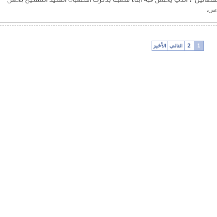
دس.
1
2
التالي
الأخير