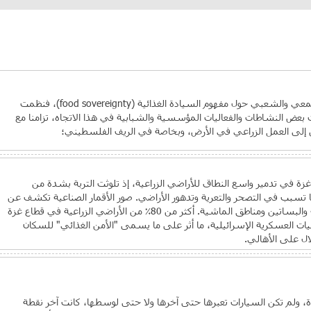
برز خلال السنوات الأخيرة الجدل المجتمعي والشعبي حول مفهوم السيادة الغذائية (food sovereignty)، فنظمت
عض النشاطات والفعاليات المؤسسية والشبابية في هذا الاتجاه، تزامنا مع
ين إلى العمل الزراعي في الأرض، وبخاصة في الريف الفلسطيني؛
ة في تدمير واسع النطاق للأراضي الزراعية، إذ تلوثت التربة بشدة من
ا تسبب في التصحر والتعرية وتدهور الأراضي. صور الأقمار الصناعية تكشف عن
أضرار جسيمة لحقت بالأراضي الزراعية والبساتين ومناطق الماشية. أكثر من 80٪ من الأراضي الزراعية في قطاع غزة
مليات العسكرية الإسرائيلية، ما أثر على ما يسمى "الأمن الغذائي" للسكان
ال على الأهالي.
، ولم تكن السيارات تعبرها حتى آخرها ولا حتى لوسطها، كانت آخر نقطة