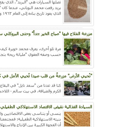
تصلها السيارات هي "البريد"، الذي ي
بريد رفعت محمد النوباني، عندما كان "
الذي يعود تاريخ بناءه إلى العام ١٩٦٣ وكان فيه أول جهاز هاتف يدخل القرية ....
مزرعة الفلاح فيها "صباح الخير جداً" وحتى البروكلي 
مرة تلو أخرى، يعرف محمد خويرة كيف 
حسب وصفه العفوي "مليانة ريحة بتجنن
"نُحيي الأرض" مزرعةٌ من قلب صيدا تُحيي الأمل في كل
كنا قد عدنا من "سعد نايل" في البقاع 
الكرم والضيافة، في بيت سالم - اللاجئ 
السيادة الغذائية نقيض الاقتصاد الاستهلاكي الطفيلي
ينسى أو يتناسى بعض الاقتصاديين وال
بنيته الاستهلاكية الطفيلية؛ فمجتمعن
أن الفجوة الكبيرة بين الإنتاج والاسته