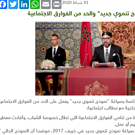
book
Twitter
LinkedIn
WhatsApp
Email
Print
01 شباط 2020
 تنموي جديد" والحد من الفوارق الاجتماعية
صة بصياغة "نموذج تنموي جديد" يعمل على الحد من الفوارق الاجتماعية
اجية مع مطالب اجتماعية
.
يرة من تنامي الفوارق الاجتماعية التي تطال خصوصا الشباب. وأفادت معط
.
وكان العاهل المغربي قد دعا للمرة الأولى إلى التفكير في صياغة نموذج تنموي جديد في خريف 2017، م