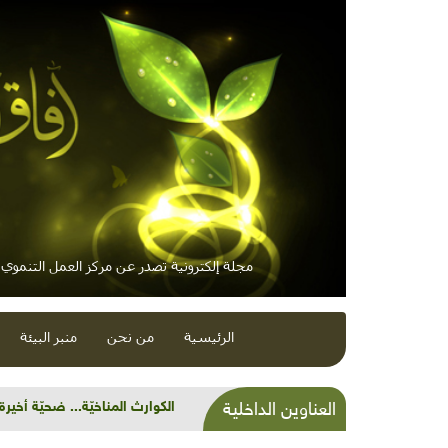
مجلة إلكترونية تصدر عن مركز العمل التنموي /
الرئيسية
من نحن
منبر البيئة
شذرات بيئية وتنموية: وديانٌ م
العناوين الداخلية