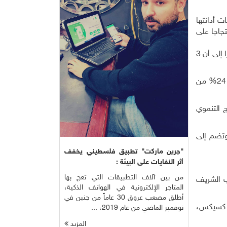
محاكمات أدانتها
ركات كبرى احتجاجا على
وصنف تقرير لمنظمة "أوكسفام" الخيرية في أبريل/نيسان المغرب بين أكثر بلدان شمال إفريقيا معاناة من الفوارق الاجتماعية، مشيرا إلى أن 3
كما لفت "البنك الدولي" في أكتوبر/تشرين الأول إلى أن عدد الفقراء أو المهددين بالفقر في المغرب "مرتفع بشكل مفاجئ ويعادل 24% من
ج التنموي
وتضم إلى
"جرين ماركت" تطبيق فلسطيني يخفف
أثر النفايات على البيئة :
من بين آلاف التطبيقات التي تعج بها
ب الشريف
المتاجر الإلكترونية في الهواتف الذكية،
أطلق مصعب عروق 30 عاماً من جنين في
يس كسيكس،
نوفمبر الماضي من عام 2019، ...
المزيد