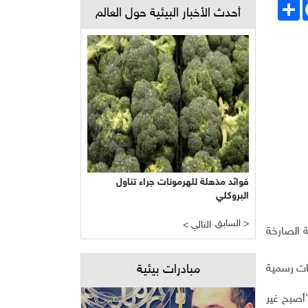
Face
انشر
أحدث الأخبار البيئية حول العالم
فوائد مذهلة للهرمونات جراء تناول
البروكلي
السابق >
< التالي
 الصارخة
يات رسمية
مبادرات بيئية
وضحا أن النموذج الحالي "أصبح غير