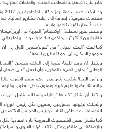
قادر على الاستجابة للمطالب الملّحة، والحاجات المتزايدة 
غلاء الأسعار، لقيت تجاوبا واسعا
.
مغاربة بين الأكثر ثراء يملكون 4.5 مليار دولار، بينما يعاني 1.6 ملايين مغربي من الفقر
مجموع السكان، أي نحو 9 ملايين نسمة".
وينتظر أن ترفع اللجنة تقريرا إلى الملك يتضمن "التعديل
الوطني" بحلول الصيف المقبل، وأن تعمل "على ضمان أو
ويرأس اللجنة شكيب بنموسى، وهو سفير المغرب حاليا ف
جانبه 35 عضوا جلهم خبراء يعملون داخل المغرب وخارجه في مجالات متعددة تشمل العلوم الاقتصادية والاجتماعية
وينتظر أن يشكل تقريرها "إطارا مرجعيا للمستقبل على مدى 10 أو 15 سنة"، حسبما نقلت وسائل إعلام محلية عن رئ
وشملت تركيبتها مسؤولين رسميين مثل رئيس الوزراء ا
للفوسفات مصطفى التراب، ورئيس المجلس الاقتصادي وال
كما تشمل بعض الشخصيات المعروفة بآراء انتقادية مثل رج
بالإضافة إلى مثقفين مثل الكاتب فؤاد العروي والسينمائ