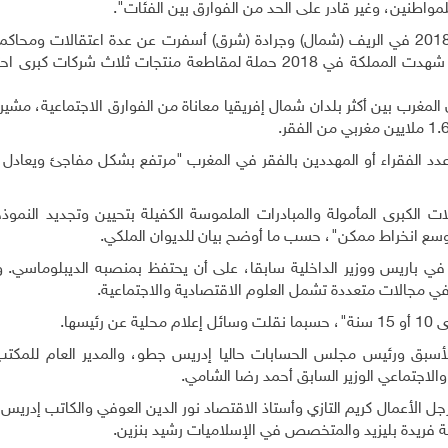
للمواطنين، وغير قادر على الحد من الفوارق بين الفئات".
وصادفت هذه الدعوة بروز حركات احتجاجية بين 2017 و2018 في الريف (شمال) وجرادة (شرق) أسفرت عن عدة اعتقالات و
منظمات حقوقية، إضافة إلى إعلان مشاريع إنمائية. كما شهدت المملكة في 2018 حملة لمقاطعة منتجات ثلاث ش
.
ات الكبرى المأمولة والمبادرات الملموسة الكفيلة بتحيين وتجديد النموذ
سع انخراط ممكن"، حسب ما أوضح بيان للديوان الملكي
.
ي باريس ووزير الداخلية سابقا، على أن يحتفظ بمنصبه الديبلوماسي. 
.
يسها
.
لأسبق ورئيس مجلس الحسابات حاليا إدريس جطو، والمدير العام للمكت
اجتماعي الوزير السابق أحمد رضا الشامي
.
ل الأعمال كريم التازي وأستاذ الاقتصاد نور الدين العوفي والكاتب إدر
ية فريدة بليزيد والمتخصص في الإسلاميات رشيد بنزين
.