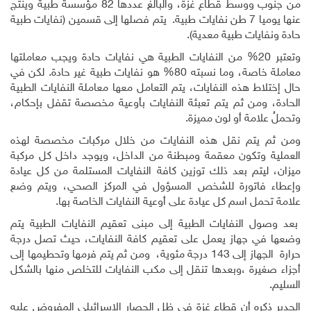
من جنوب ووسط قطاع غزة، والبالغ عددها 82 مؤسسة طبية وينتج
عنها يوميا 7 طن نفايات طبية. يتم فصلها إلى قسمين (نفايات طبية
حادة ونفايات طبية معدية).
وتعتبر 20% من النفايات الطبية هي نفايات حادة ويجب معاملتها
معاملة خاصة، وما نسبته 80% هو نفايات طبية غير حادة. لكن في
حال إختلاط هذه النفايات، يتم التعامل معها معاملة النفايات الطبية
الحادة، ومن ثم يتم تعبئة النفايات بأوعية مخصصة تقفل بإحكام،
وتحملُ علامة أو لون مميزة.
ومن ثم يتم نقل هذه النفايات من خلال مركبات مخصصة لهذه
العملية وتكون معقمة ومبطنة من الداخل، ويوجد داخل كل مركبة
ميزان، ليتم بعد ذلك توزين كافة النفايات المستلمة من كل عيادة
وإعطاء فاتورة للشخص المسؤول في المركز الصحي، ويتم وضع
علامة تحمل اسم كل عيادة على أوعية النفايات الخاصة بها.
بعد وصول النفايات الطبية إلى مبنى تعقيم النفايات الطبية يتم
وضعها في جهاز يعمل على تعقيم كافة النفايات، حيث تصل درجة
حرارة الجهاز إلى 143 درجة مئوية، ومن ثم يتم فرمها وتحطيمها إلى
أجزاء صغيرة ،وبعدها تنقل إلى مكب النفايات للتخلص منها بالشكل
السليم.
الجدير ذكره أن قطاع غزة في ظل الحصار الإسرائيلي المفروض عليه