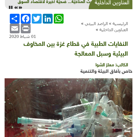
شذرات بيئية وتنموية: وديانٌ مختطفة وأشجار دخيلة
العناوين الداخلية
وسجائر عابرة للنهر و"ذبح أسود"
WhatsApp
LinkedIn
Twitter
Facebook
انشر
الرئيسية »
الراصد البيئي
»
Email
Print
العناوين الداخلية
»
01 شباط 2020
النفايات الطبية في قطاع غزة بين المخاوف
البيئية وسبل المعالجة
الكاتب:
معتز الشوا
خاص بآفاق البيئة والتنمية