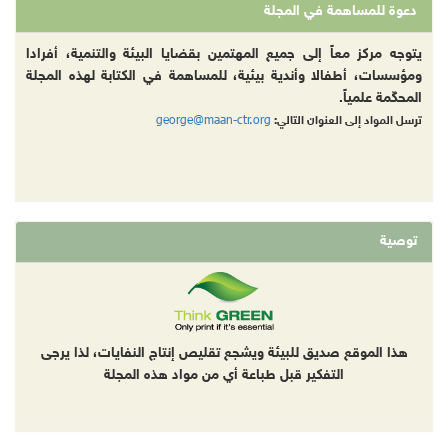
دعوة للمساهمة في المجلة
يتوجه مركز معاً إلى جميع المهتمين بقضايا البيئة والتنمية، أفرادا
ومؤسسات، أطفالا وأندية بيئية، للمساهمة في الكتابة لهذه المجلة
المحكّمة علمياً.
george@maan-ctr.org
ترسل المواد إلى العنوان التالي:
توصية
هذا الموقع صديق للبيئة ويشجع تقليص إنتاج النفايات، لذا يرجى
التفكير قبل طباعة أي من مواد هذه المجلة