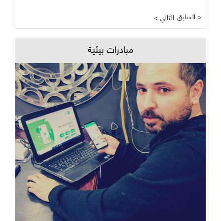
السابق >
< التالي
مبادرات بيئية