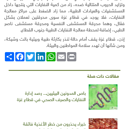
وتزايد الحروب المتتالية ضده، زاد من كمية النفايات التي ينتجها داخل
المستشفيات والعيادات الطبية، مما زاد الضغط على مراكز معالجة
النفايات، فلا يوجد في قطاع غزة سوى محرقتين تعملان بشكل
فعّال، وهما محرقة المستشفى النفسية ومحرقة مستشفى ناصر
الطبي، إضافة لمحطة معالجة النفايات الطبية جنوب القطاع.
إذن، قطاع غزة يقف أمام حالة تنذر بكارثة طبية وبيئية باتت وشيكة،
ومن شأنها أن تهدد سلامة المواطنين والبيئة.
Print
Email
WhatsApp
LinkedIn
Twitter
انشر
Facebook
مقالات ذات صلة
باص المدونين البيئيين... رصد إدارة
النفايات والصرف الصحي في قطاع غزة
خبراء يحذرون من خطر الأغذية فائقة