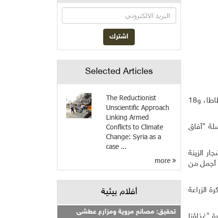
Selected Articles
The Reductionist
في أشهر سابقة، حصد المختص البيئي نزار الوحيدي من وعاء بلاستيكي واحد مساحته نصف متر مربع تقريًبا 12 كيلو جرامًا من البطاطا، و18
Unscientific Approach
Linking Armed
Conflicts to Climate
سلة "آفاق
Change: Syria as a
case ...
ر الزينة
more
ك أجمل من
ة الزراعة
أفلام بيئية
تحقيق: مصانع مروية ومزارع عطشى
 "غذاؤنا