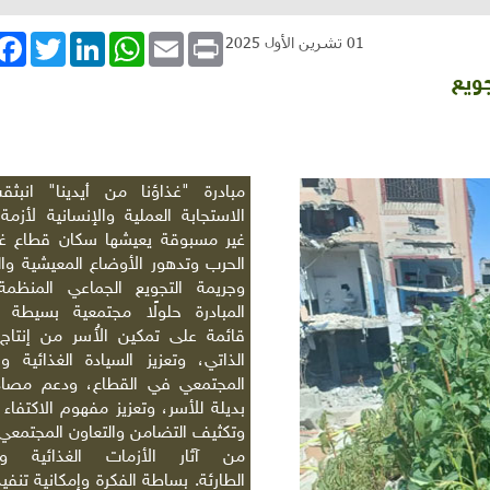
book
Twitter
LinkedIn
WhatsApp
Email
Print
01 تشرين الأول 2025
جويع
مبادرة "غذاؤنا من أيدينا" انبث
الاستجابة العملية والإنسانية لأزمة 
غير مسبوقة يعيشها سكان قطاع غز
الحرب وتدهور الأوضاع المعيشية وا
وجريمة التجويع الجماعي المنظمة.
المبادرة حلولًا مجتمعية بسيطة 
قائمة على تمكين الأُسر من إنتاج 
الذاتي، وتعزيز السيادة الغذائية و
المجتمعي في القطاع، ودعم مصاد
بديلة للأسر، وتعزيز مفهوم الاكتفاء 
وتكثيف التضامن والتعاون المجتمعي،
من آثار الأزمات الغذائية وا
الطارئة. بساطة الفكرة وإمكانية تنفي