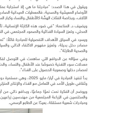
ويقول في هذا الصدد: "مبادرتنا ما هي إلا استجابة عمل
الأوضاع المعيشية والصحية، فالمعطيات الميدانية الصادرة
الآلاف، وبخاصة الفئات الهشّة كالأطفال والنساء وكبار ال
ويضيف د. المناعمة: "في ضوء هذه الكارثة الإنسانية، تأتي
المحلي، وتعزز السيادة الغذائية والصمود المجتمعي في ال
ويسرد في السياق الأهداف التفصيلية للمبادرة قائلاً: "ت
مصادر دخل بديلة، وتعزيز مفهوم الاكتفاء الذاتي والسياد
والصحية الطارئة".
وفي سؤاله عن الدوافع التي ساهمت في التوصل لفكرة ال
معدلات سوء التغذية خصوصًا عند الأطفال والنساء، والحاج
لمصادر دخلها وصعوبة الحصول على الغذاء".
بدأ تنفيذ المبادرة في أ
وثقافي طويل الأمد في التعامل مع الغذاء والإنتاج المنز
ويوضح أن الفكرة نمت نموًا جماعيًا، وبدافع ذاتي من 
والمختصين في الزراعة المجتمعية من مهندسين زراعيين
ومبادرات شعبية مستقلة، بعيدًا عن الطابع الرسمي.