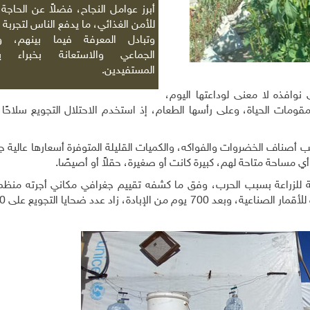
أبرز عوامل النجاح، فضلاً عن الحاجة 
للأمن الغذائي، ما يدفع الناس لتجربة
وتبادل المعرفة فيما بينهم، وا
الجماعي والاستعانة بخبراء ي
المستفيدين.
ى نوافذه لا معنى لوداعتها اليوم،
ومات الحياة، وعلى رأسها الطعام، إذ استخدم الاحتلال التجويع سلاحًا 
صناف الخضروات والفواكه، والكميات القليلة المتوفرة أسعارها عالية جدًا
ي مساحة متاحة لهم، كبيرة كانت أو صغيرة، حقلاً أو أصيصًا.
 صالحة للزراعة بسبب الحرب، وفق ما كشفه تقييم جغرافي مكاني أجرته منظم