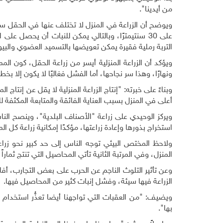
من أيدينا".
ويوضح أن الزراعة في المنزل لا تختلف عنها في الحقل سو
على 30 سنتيمترًا، وبالتالي يمكن للنبات أن يحصل على
التربة رملية فقيرة يمكن تعويضها بالتسميد العضوي والبيو
ويؤكد أن الزراعة المنزلية أيسر من زراعة الحقل، كون المما
ونهارًا، وهذا سر نجاحها، أما الفشل فغالبًا لا يكون إلا بخط
وبناءً على خبرته: "إنتاج الزراعة المنزلية لا يقل عن إنتاج ا
أعلى في المنزل بسبب العناية الفائقة والمتابعة المكثفة 
ويركز الوحيدي على زراعة "الأصناف البلدية"، وينصح النا
استخراج بذورها وإعادة زراعتها، مؤكدًا إمكانية زراعة ك
ولاحظ المختص البيئي توجه الناس إلى حد كبير نحو زراع
المنزل، وفي المرتبة الثانية تأتي المحاصيل التي تنتج ثماراً
وعن تأثير التلوث الناجم عن الحرب على بعض التجارب، أفا
الزراعة فيها سيئة، وفشل إنبات كثير من المحاصيل فيها.
ويضيف: "من العقبات التي تواجهنا أيضا تعذُّر استخدام جم
بها".