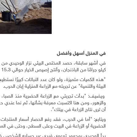
في المنزل أسهل وأفضل
كيلو جرامًا من الباذنجان، وأنتج إصيص الخيار حوالي 15.3 كيلو جرامًا، أما إصيص الفلفل أعطاه 5.
"هذه الكميات متميزة، ولو كان عدد النباتات كبيرًا نستط
البيئة والتنمية" عن تجربته مع الزراعة المنزلية إبان الحرب.
ويضيف: "بدأت تجربتي مع الزراعة الحضرية منذ الصبا، ح
والزهور، ومن هنا اكتسبت معرفة بشأنها، ثم نما عندي حب
أن ترى نتاج الزراعة في بيتك".
ويتابع: "أما في الحرب، فقد رفع الحصار أسعار المنتجات 
الحضرية أو الزراعة في البيت وعلى السطح، وحتى في المسا
بدأ الوحيدي بمجهود توعوي فردي عبر حسابه الشخصي في