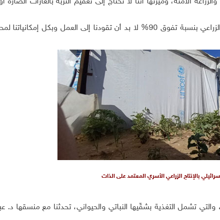
الزراعة الآمنة، وميزتها أننا لا نحتاج إلى تعقيم التربة بالغازات الضارة أو
ويشدد الوحيدي على أن "الحرب التي دمرت كل قطاعنا الزراعي بنسبة تفوق 90% لا بد أن تقودنا إلى العمل وبكل إمكا
سرائيلي بالإنتاج الزراعي الأسري المعتمد على الذات
، والتي تشمل التغذية بشقّيها النباتي والحيواني، تحدثنا مع منسقها د. ع