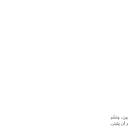
ثر من 200 متطوع في غضون يومين، ونشر
 أن يتبنى