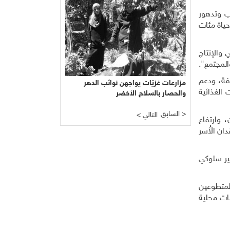
ب وتدهور
حياة مئات
 والإنتاج
المجتمع".
يفة، ودعم
مزارعات غزيّات يواجهن نوائب الدهر
 الغذائية
والحصار بالسلاح الأخضر
السابق >
< التالي
 وارتفاع
ان الأُسر
 تغيير سلوكي
لمتطوعين
ات محلية