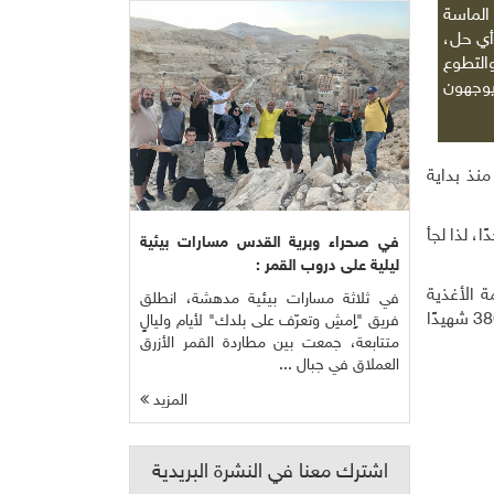
الماسة
 أي حل،
لتطوع
وجهون
منذ بداية
، لذا لجأ
في صحراء وبرية القدس مسارات بيئية
ليلية على دروب القمر :
ة الأغذية
في ثلاثة مسارات بيئية مدهشة، انطلق
والزراعة التابعة للأمم المتحدة "الفاو" ومركز الأمم المتحدة للأقمار الصناعية، وبعد 700 يوم من الإبادة، زاد عدد ضحايا التجويع على 380 شهيدًا
فريق "ِاِمشِ وتعرّف على بلدك" لأيام وليالٍ
متتابعة، جمعت بين مطاردة القمر الأزرق
العملاق في جبال ...
المزيد
اشترك معنا في النشرة البريدية