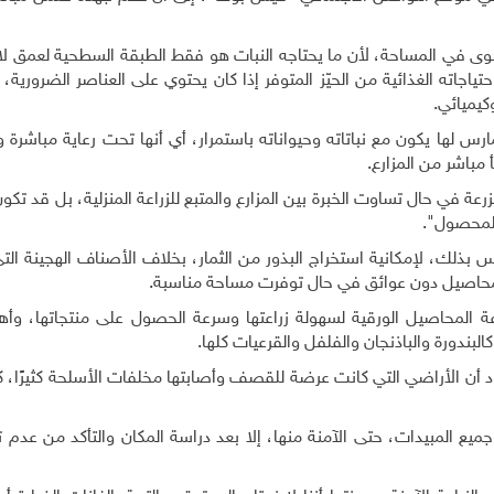
ى في المساحة، لأن ما يحتاجه النبات هو فقط الطبقة السطحية لعمق لا يز
 احتياجاته الغذائية من الحيّز المتوفر إذا كان يحتوي على العناصر الضرورية،
كيميائي.
رس لها يكون مع نباتاته وحيواناته باستمرار، أي أنها تحت رعاية مباشرة ودا
أ مباشر من المزارع.
لمزرعة في حال تساوت الخبرة بين المزارع والمتبع للزراعة المنزلية، بل قد تكون
للمحصول".
س بذلك، لإمكانية استخراج البذور من الثمار، بخلاف الأصناف الهجينة الت
ل المحاصيل دون عوائق في حال توفرت مساحة مناسبة.
ة المحاصيل الورقية لسهولة زراعتها وسرعة الحصول على منتجاتها، وأهمي
 كالبندورة والباذنجان والفلفل والقرعيات كلها.
د أن الأراضي التي كانت عرضة للقصف وأصابتها مخلفات الأسلحة كثيرًا، ك
يع المبيدات، حتى الآمنة منها، إلا بعد دراسة المكان والتأكد من عدم تأ