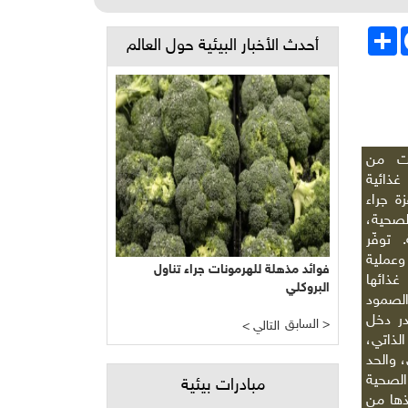
Face
انشر
أحدث الأخبار البيئية حول العالم
قت من
غذائية
ة جراء
لصحية،
 توفّر
وعملية
فوائد مذهلة للهرمونات جراء تناول
غذائها
البروكلي
الصمود
ر دخل
السابق >
< التالي
الذاتي،
 والحد
لصحية
مبادرات بيئية
ذها من