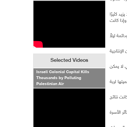
يد كثيرُا
 وإذا كانت
ئمة ليلاً
 الإنتاجية
Selected Videos
ي لا يمكن
Israeli Colonial Capital Kills
Thousands by Polluting
تها لربة
Palestinian Air
انت نتائج
ثر الأسرة