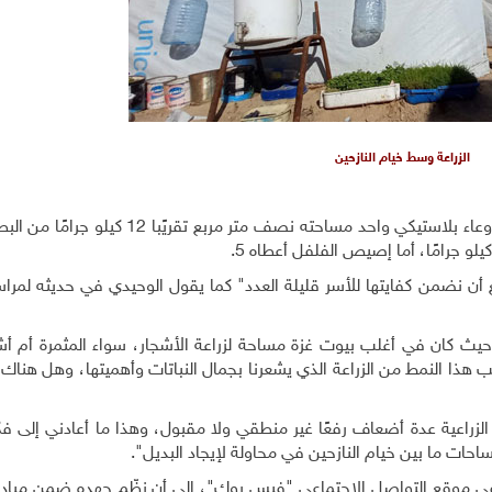
الزراعة وسط خيام النازحين
يع أن نضمن كفايتها للأسر قليلة العدد" كما يقول الوحيدي في حديثه لمرا
يث كان في أغلب بيوت غزة مساحة لزراعة الأشجار، سواء المثمرة أم أشجا
 هذا النمط من الزراعة الذي يشعرنا بجمال النباتات وأهميتها، وهل هنا
الزراعية عدة أضعاف رفعًا غير منطقي ولا مقبول، وهذا ما أعادني إلى فكر
حات ما بين خيام النازحين في محاولة لإيجاد البديل".
 موقع التواصل الاجتماعي "فيس بوك"، إلى أن نظّم جهده ضمن مبادرة