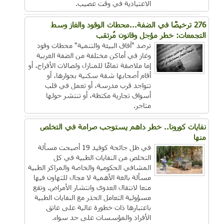
الاعتيادية في وقت عصيب.
276 ترخيصًا في الضفة...محطات الوقود والغاز وسط
التجمعات: خطر مؤجل وقانون مُرتقب
ترصد "آفاق البيئة والتنمية" محطات وقود
وغاز في أماكن مختلفة من الضفة الغربية
إما ملاصقة تمامًا للمنازل ولصالات الأفراح، أو
أقام أصحابها شقة سكنية بجوارها، أو
تتواجد قرب مدرسة، أو تعمل في قلب
أسواق تجارية مكتظة، أو تنتشر حولها
متاجر.
نفايات كورونا.. خطر داهم يستوجب صرامة في التخلص
منها
في ظل جائحة كوفيد 19 أصبحت مسألة
التخلص من النفايات الطبية في كل
المشافي الحكومية والخاصة والمراكز الطبية
مسألة بالغة الأهمية لا مجال للتهاون فيها
منعا لانتقال العدوى وانتشار الأمراض. وتقع
مسؤولية التعامل الحذر مع النفايات الطبية
باعتبارها ذات خطورة عالية على عاتق
الأفراد والمؤسسات على حد سواء.