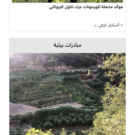
فوائد مذهلة للهرمونات جراء تناول البروكلي
السابق >
< التالي
مبادرات بيئية