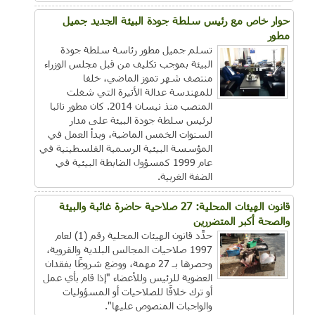
حوار خاص مع رئيس سلطة جودة البيئة الجديد جميل
مطور
تسلم جميل مطور رئاسة سلطة جودة
البيئة بموجب تكليف من قبل مجلس الوزراء
منتصف شهر تموز الماضي، خلفا
للمهندسة عدالة الأتيرة التي شغلت
المنصب منذ نيسان 2014. كان مطور نائبا
لرئيس سلطة جودة البيئة على مدار
السنوات الخمس الماضية، وبدأ العمل في
المؤسسة البيئية الرسمية الفلسطينية في
عام 1999 كمسؤول الضابطة البيئية في
الضفة الغربية.
قانون الهيئات المحلية: 27 صلاحية حاضرة غائبة والبيئة
والصحة أكبر المتضررين
حدَّد قانون الهيئات المحلية رقم (1) لعام
1997 صلاحيات المجالس البلدية والقروية،
وحصرها بـ 27 مهمة، ووضع شروطًا بفقدان
العضوية للرئيس وللأعضاء "إذا قام بأي عمل
أو ترك خلافًا للصلاحيات أو المسؤوليات
والواجبات المنصوص عليها".