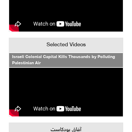
Selected Videos
Israeli Colonial Capital Kills Thousands by Polluting
Palestinian Air
آفاق بودكاست