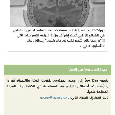
دورات تدريب إسرائيلية مصممة خصيصا للفلسطينيين العاملين
في القطاع الزراعي تحت إشراف وزارة الزراعة الإسرائيلية التي
يرأسها يائير شَمِير نائب ليبرمان رئيس "إسرائيل بيتنا"!!!
السابق >
< التالي
دعوة للمساهمة في المجلة
يتوجه مركز معاً إلى جميع المهتمين بقضايا البيئة والتنمية، أفرادا
ومؤسسات، أطفالا وأندية بيئية، للمساهمة في الكتابة لهذه المجلة
المحكّمة علمياً.
george@maan-ctr.org
ترسل المواد إلى العنوان التالي: