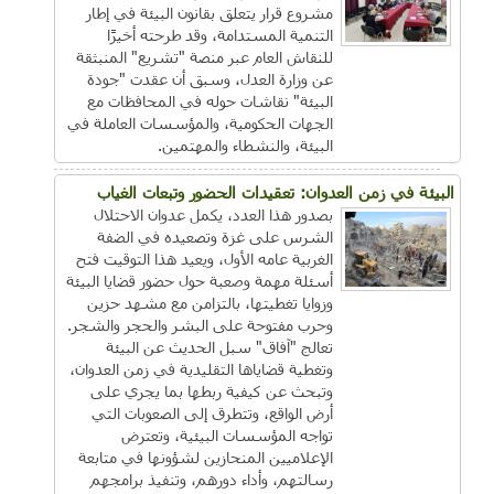
مشروع قرار يتعلق بقانون البيئة في إطار
التنمية المستدامة، وقد طرحته أخيرًا
للنقاش العام عبر منصة "تشريع" المنبثقة
عن وزارة العدل، وسبق أن عقدت "جودة
البيئة" نقاشات حوله في المحافظات مع
الجهات الحكومية، والمؤسسات العاملة في
البيئة، والنشطاء والمهتمين.
البيئة في زمن العدوان: تعقيدات الحضور وتبعات الغياب
بصدور هذا العدد، يكمل عدوان الاحتلال
الشرس على غزة وتصعيده في الضفة
الغربية عامه الأول، ويعيد هذا التوقيت فتح
أسئلة مهمة وصعبة حول حضور قضايا البيئة
وزوايا تغطيتها، بالتزامن مع مشهد حزين
وحرب مفتوحة على البشر والحجر والشجر.
تعالج "آفاق" سبل الحديث عن البيئة
وتغطية قضاياها التقليدية في زمن العدوان،
وتبحث عن كيفية ربطها بما يجري على
أرض الواقع، وتتطرق إلى الصعوبات التي
تواجه المؤسسات البيئية، وتعترض
الإعلاميين المنحازين لشؤونها في متابعة
رسالتهم، وأداء دورهم، وتنفيذ برامجهم