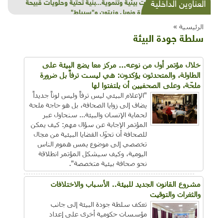
شذرات بيئية وتنموية...بنية تحتية وحلويات قبيحة
العناوين الداخلية
وحاكورة ونوبل وزيتون و"سيباط"
الرئيسية »
سلطة جودة البيئة
خلال مؤتمر أول من نوعه... مركز معا يضع البيئة على
الطاولة، والمتحدثون يؤكدون: هي ليست ترفاً بل ضرورة
ملحّة، وعلى الصحفيين أن يلتفتوا لها
"الإعلام البيئي ليس ترفاً وليس لوناً جديداً
يضاف إلى زوايا الصحافة، بل هو حاجة ملحة
لحماية الإنسان والبيئة... سنحاول عبر
المؤتمر الإجابة عن سؤال مهم: كيف يمكن
للصحافة أن تحوّل القضايا البيئية من مجال
تخصصي إلى موضوع يمس هموم الناس
اليومية، وكيف سيشكل المؤتمر انطلاقة
نحو صحافة بيئية متخصصة".
مشروع القانون الجديد للبيئة.. الأسباب والاختلافات
والثغرات والتوقيت
تعكف سلطة جودة البيئة إلى جانب
مؤسسات حكومية أخرى على إعداد