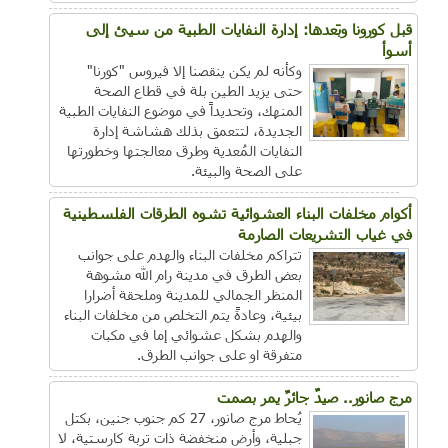
قبل كورونا وبَعدها: إدارة النفايات الطبية من سيئ إلى
أسوأ
وكأنه لم يكن ينقصنا إلا فيروس "كورنا"
حتى يزيد الطين بلة في قطاع الصحة
المنهك، وتحديداً في موضوع النفايات الطبية
الجديدة، لتتعمق بذلك هشاشة إدارة
النفايات المُعدية وطرق معالجتها وخطورتها
على الصحة والبيئة.
أكوام مخلفات البناء العشوائية تشوه الطرقات الفلسطينية
في غياب التشريعات الصارمة
تتراكم مخلفات البناء والهدم على جوانب
بعض الطرق في مدينة رام الله مشوهة
المنظر الجمالي للمدينة وملحقة أضرارا
بيئية، وعادةً يتم التخلص من مخلفات البناء
والهدم بشكل عشوائي إما في مكبات
متفرقة او على جوانب الطرق.
مرج صانور.. صيدٌ جائرٌ يمر بصمت
يُحاط مرج صانور، 27 كم جنوب جنين، بكتل
جبلية، وأرض منخفضة ذات تربة كارستية، لا