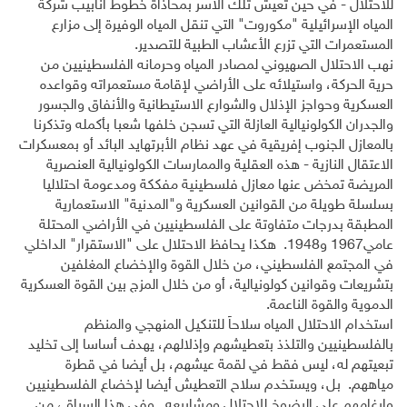
للاحتلال - في حين تعيش تلك الأسر بمحاذاة خطوط أنابيب شركة
المياه الإسرائيلية "مكوروت" التي تنقل المياه الوفيرة إلى مزارع
المستعمرات التي تزرع الأعشاب الطبية للتصدير.
نهب الاحتلال الصهيوني لمصادر المياه وحرمانه الفلسطينيين من
حرية الحركة، واستيلائه على الأراضي لإقامة مستعمراته وقواعده
العسكرية وحواجز الإذلال والشوارع الاستيطانية والأنفاق والجسور
والجدران الكولونيالية العازلة التي تسجن خلفها شعبا بأكمله وتذكرنا
بالمعازل الجنوب إفريقية في عهد نظام الأبرتهايد البائد أو بمعسكرات
الاعتقال النازية - هذه العقلية والممارسات الكولونيالية العنصرية
المريضة تمخض عنها معازل فلسطينية مفككة ومدعومة احتلاليا
بسلسلة طويلة من القوانين العسكرية و"المدنية" الاستعمارية
المطبقة بدرجات متفاوتة على الفلسطينيين في الأراضي المحتلة
عامي1967 و1948. هكذا يحافظ الاحتلال على "الاستقرار" الداخلي
في المجتمع الفلسطيني، من خلال القوة والإخضاع المغلفين
بتشريعات وقوانين كولونيالية، أو من خلال المزج بين القوة العسكرية
الدموية والقوة الناعمة.
استخدام الاحتلال المياه سلاحاً للتنكيل المنهجي والمنظم
بالفلسطينيين والتلذذ بتعطيشهم وإذلالهم، يهدف أساسا إلى تخليد
تبعيتهم له، ليس فقط في لقمة عيشهم، بل أيضا في قطرة
مياههم. بل، ويستخدم سلاح التعطيش أيضا لإخضاع الفلسطينيين
وإرغامهم على الرضوخ للاحتلال ومشاريعه. وفي هذا السياق، من