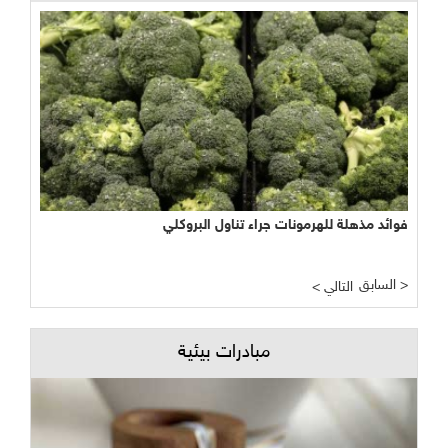
نجاح مبشر وواعد لتجربة الأراضي الرطبة المصطنعة في معالجة
المياه
السابق >
< التالي
مبادرات بيئية