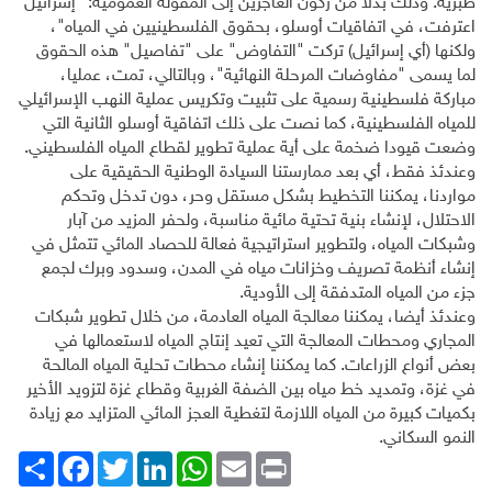
طبرية. وذلك بدلا من ركون العاجزين إلى المقولة العمومية: "إسرائيل
اعترفت، في اتفاقيات أوسلو، بحقوق الفلسطينيين في المياه"،
ولكنها (أي إسرائيل) تركت "التفاوض" على "تفاصيل" هذه الحقوق
لما يسمى "مفاوضات المرحلة النهائية"، وبالتالي، تمت، عمليا،
مباركة فلسطينية رسمية على تثبيت وتكريس عملية النهب الإسرائيلي
للمياه الفلسطينية، كما نصت على ذلك اتفاقية أوسلو الثانية التي
وضعت قيودا ضخمة على أية عملية تطوير لقطاع المياه الفلسطيني.
وعندئذ فقط، أي بعد ممارستنا السيادة الوطنية الحقيقية على
مواردنا، يمكننا التخطيط بشكل مستقل وحر، دون تدخل وتحكم
الاحتلال، لإنشاء بنية تحتية مائية مناسبة، ولحفر المزيد من آبار
وشبكات المياه، ولتطوير استراتيجية فعالة للحصاد المائي تتمثل في
إنشاء أنظمة تصريف وخزانات مياه في المدن، وسدود وبرك لجمع
جزء من المياه المتدفقة إلى الأودية.
وعندئذ أيضا، يمكننا معالجة المياه العادمة، من خلال تطوير شبكات
المجاري ومحطات المعالجة التي تعيد إنتاج المياه لاستعمالها في
بعض أنواع الزراعات. كما يمكننا إنشاء محطات تحلية المياه المالحة
في غزة، وتمديد خط مياه بين الضفة الغربية وقطاع غزة لتزويد الأخير
بكميات كبيرة من المياه اللازمة لتغطية العجز المائي المتزايد مع زيادة
النمو السكاني.
Print
Email
WhatsApp
LinkedIn
Twitter
انشر
Facebook