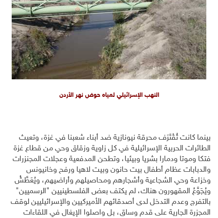
النهب الإسرائيلي لمياه حوض نهر الأردن
بينما كانت تُقْتَرَف محرقة نيونازية ضد أبناء شعبنا في غزة، وتعيث
الطائرات الحربية الإسرائيلية في كل زاوية وزقاق وحي من قطاع غزة
فتكا وموتا ودمارا بشريا وبيئيا، وتطحن المدفعية وعجلات المجنزرات
والدبابات عظام أطفال بيت حانون وبيت لاهيا ورفح وخانيونس
وخزاعة وحي الشجاعية وأشجارهم ومحاصيلهم وأراضيهم، ويُعَطَّشُ
ويُجَوَّعُ المقهورون هناك، لم يكتف بعض الفلسطينيين "الرسميين"
بالتفرج وعدم التدخل لدى أصدقائهم الأميركيين والإسرائيليين لوقف
المجزرة الجارية على قدم وساق، بل واصلوا الإيغال في اللقاءات