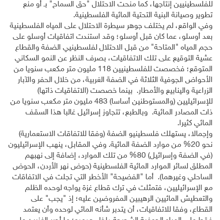
للفلسطينيين إنتاجها، كما منحت الاحتلال "حق السماح" بـ أو منع
تطوير وصيانة البنية التحتية المائية الفلسطينية.
وفي الواقع، لم يختلف جوهر سيطرة الاحتلال على المياه الفلسطينية
بعد أوسلو، عما كان قبل أوسلو؛ وقد استندت اتفاقيات أوسلو على
حجم المياه "المتاحة" من قبل الاحتلال لفلسطينيي الضفة والقطاع
عشية التوقيع على تلك الاتفاقيات، بصرف النظر عن النمو السكاني
المتوقع؛ فخصصت للفلسطينيين 118 مليون متر مكعب سنويا من
الأحواض الجوفية الثلاثة في الضفة الغربية، من خلال الحفر والآبار
الزراعية والينابيع والأمطار. بينما خصصت (الاتفاقيات ذاتها)
للإسرائيليين (والمستوطنين أساسا) 483 مليون متر مكعب سنويا من
ذات المصادر المائية. وبالطبع، تتجاوز إسرائيل غالبا هذا السقف
المائي كثيرا.
وإجمالا، يستهلك فلسطينيو الضفة (وفقا للاتفاقات الاستعمارية)
نحو 20% من موارد الضفة المائية. وفي المقابل، ينهب الإسرائيليون
(في الضفة وإسرائيل) 80% من تلك الموارد، إضافة إلى نهبهم
المطلق لسائر الموارد المائية الفلسطينية (حوض نهر الأردن، الحوض
الساحلي وغيرهما). أما "الفضيحة" الأخطر التي تجلت في الاتفاقات
مع الإسرائيليين، فتمثلت في ترك قطاع غزة يواجه لوحده الظلم
والتعطيش المائيين الرهيبين المفروضين عليه؛ إذ "يجب" على
القطاع، وفقا للاتفاقيات، أن يتدبر شأنه المائي لوحده وأن يعتمد