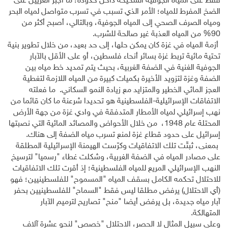
فقط على المياه الجوفية الشحيحة داخل حدوده؛ ما أجبر الغزيين على
الضخ المفرط للمياه؛ الأمر الذي تسبب في تسرب متواصل لمياه البحر
ومياه الصرف الصحي إلى المياه الجوفية، وبالتالي، أصبح أكثر من
90% من المياه العذبة غير صالحة للشرب.
أزمة المياه في غزة كان يمكن حلها، إلى حد بعيد، من خلال تطوير بنية
تحتية مائية تربط غزة بسائر أنحاء فلسطين، أو على الأقل بالآبار
الجوفية الغنية في الضفة الغربية، بحيث يتم تمديد خط مياه بين
الضفة وغزة لتزويد الأخيرة بكميات كبيرة من المياه اللازمة لتغطية
العجز المائي الخطير والمتزايد مع زيادة النمو السكاني. ما فعلته
الاتفاقات الإسرائيلية-الفلسطينية هو تحديدا شرعنة ما كان قائما من
نهب إسرائيلي لمياه الأمطار المتدفقة في وادي غزة من جهة الأرض
المحتلة عام 1948، من خلال الأحواض والمصائد المائية التي نصبتها
إسرائيل على حدود قطاع غزة لمنع تسرب مياه الضفة إلى هناك.
بمعنى، ثبتّت تلك الاتفاقيات وكرّست الهيمنة الإسرائيلية المطلقة
على مصادر المياه في الضفة الغربية، وشكلت غطاء "رسميا" لترسيخ
النهب الإسرائيلي المريع للمياه الفلسطينية؛ إذ أقرت تلك الاتفاقيات
للاحتلال تحكمه الكامل بسقف المياه "المسموح" للفلسطينيين؛ فهو
(أي الاحتلال) يرفض مطلقا ليس فقط "السماح" للفلسطينيين بحفر
آبار مياه جديدة، بل يرفض أيضا "منح" تصاريح لترميم الآبار
المتهالكة.
وعلى سبيل المثال لا الحصر، الاحتلال "خصص" لنحو عشرة آلاف