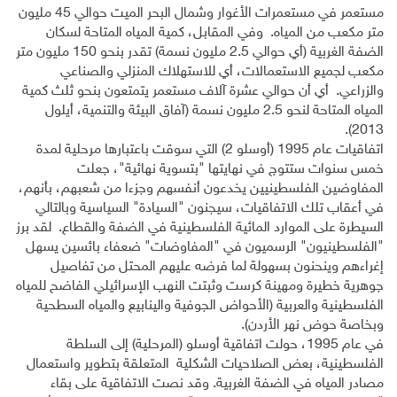
مستعمر في مستعمرات الأغوار وشمال البحر الميت حوالي 45 مليون
متر مكعب من المياه. وفي المقابل، كمية المياه المتاحة لسكان
الضفة الغربية (أي حوالي 2.5 مليون نسمة) تقدر بنحو 150 مليون متر
مكعب لجميع الاستعمالات، أي للاستهلاك المنزلي والصناعي
والزراعي. أي أن حوالي عشرة آلاف مستعمر يتمتعون بنحو ثلث كمية
المياه المتاحة لنحو 2.5 مليون نسمة (آفاق البيئة والتنمية، أيلول
2013).
اتفاقيات عام 1995 (أوسلو 2) التي سوقت باعتبارها مرحلية لمدة
خمس سنوات ستتوج في نهايتها "بتسوية نهائية"، جعلت
المفاوضين الفلسطينيين يخدعون أنفسهم وجزءا من شعبهم، بأنهم،
في أعقاب تلك الاتفاقيات، سيجنون "السيادة" السياسية وبالتالي
السيطرة على الموارد المائية الفلسطينية في الضفة والقطاع. لقد برز
"الفلسطينيون" الرسميون في "المفاوضات" ضعفاء بائسين يسهل
إغراءهم وينحنون بسهولة لما فرضه عليهم المحتل من تفاصيل
جوهرية خطيرة ومهينة كرست وثبتت النهب الإسرائيلي الفاضح للمياه
الفلسطينية والعربية (الأحواض الجوفية والينابيع والمياه السطحية
وبخاصة حوض نهر الأردن).
في عام 1995، حولت اتفاقية أوسلو (المرحلية) إلى السلطة
الفلسطينية، بعض الصلاحيات الشكلية المتعلقة بتطوير واستعمال
مصادر المياه في الضفة الغربية. وقد نصت الاتفاقية على بقاء