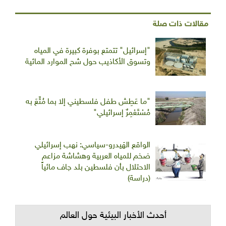
مقالات ذات صلة
"إسرائيل" تتمتع بوفرة كبيرة في المياه
وتسوق الأكاذيب حول شح الموارد المائية
"ما عَطِش طفل فلسطيني إلا بما مُتِّعَ به
مُسْتَعْمِرٌ إسرائيلي"
الواقع الهَيدرو-سياسي: نهب إسرائيلي
ضخم للمياه العربية وهشاشة مزاعم
الاحتلال بأن فلسطين بلد جاف مائياً
(دراسة)
أحدث الأخبار البيئية حول العالم