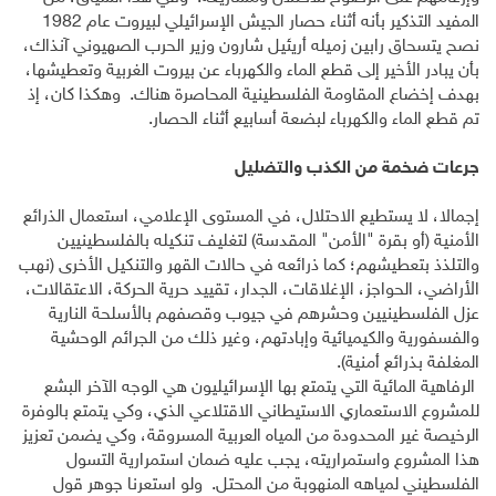
المفيد التذكير بأنه أثناء حصار الجيش الإسرائيلي لبيروت عام 1982
نصح يتسحاق رابين زميله أريئيل شارون وزير الحرب الصهيوني آنذاك،
بأن يبادر الأخير إلى قطع الماء والكهرباء عن بيروت الغربية وتعطيشها،
بهدف إخضاع المقاومة الفلسطينية المحاصرة هناك. وهكذا كان، إذ
تم قطع الماء والكهرباء لبضعة أسابيع أثناء الحصار.
جرعات ضخمة من الكذب والتضليل
إجمالا، لا يستطيع الاحتلال، في المستوى الإعلامي، استعمال الذرائع
الأمنية (أو بقرة "الأمن" المقدسة) لتغليف تنكيله بالفلسطينيين
والتلذذ بتعطيشهم؛ كما ذرائعه في حالات القهر والتنكيل الأخرى (نهب
الأراضي، الحواجز، الإغلاقات، الجدار، تقييد حرية الحركة، الاعتقالات،
عزل الفلسطينيين وحشرهم في جيوب وقصفهم بالأسلحة النارية
والفسفورية والكيميائية وإبادتهم، وغير ذلك من الجرائم الوحشية
المغلفة بذرائع أمنية).
الرفاهية المائية التي يتمتع بها الإسرائيليون هي الوجه الآخر البشع
للمشروع الاستعماري الاستيطاني الاقتلاعي الذي، وكي يتمتع بالوفرة
الرخيصة غير المحدودة من المياه العربية المسروقة، وكي يضمن تعزيز
هذا المشروع واستمراريته، يجب عليه ضمان استمرارية التسول
الفلسطيني لمياهه المنهوبة من المحتل. ولو استعرنا جوهر قول