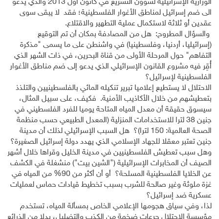
الوزارية الإسرائيلية لشؤون التشريع في كانون أول 2013 والذي يدعو
الى ضم إسرائيل لمناطق الأغوار الفلسطينية؛ فقد لا يبقى سوى
عقدين أو ثلاثة لاستكمال عملية التطهير والاقتلاع.
والسؤال المطروح: هل من المصادفة بمكان أن تم التوقيع
(إسرائيليا، أردنيا، وفلسطينيا) في واشنطن على ما يسمى "مذكرة
التفاهم" حول المرحلة الأولى من قناة البحرين، في ذات الشهر الذي
أُقِر فيه مشروع القانون الإسرائيلي الذي يدعو إلى ضم مناطق الأغوار
الفلسطينية لإسرائيل؟
الاحتلال لا يستطيع إعلاميا تبرير تنكيله المائي بالفلسطينيين والتلذذ
بتعطيشهم من خلال الأكاذيب الأمنية. فكيف، على سبيل المثال،
سيسوق حقيقة أن معدل المياه المتاحة يوميا للفرد الفلسطيني في
جنين 38 لترا للاستخدامات المنزلية (المعدل الطبيعي حسب منظمة
الصحة العالمية: 150 لترا)؟ هل السبب الإسرائيلي لذلك أن مدينة
جنين تعتبر معقلا للجهاد الإسلامي الذي يهدد دولة إسرائيل الصغيرة؟
وهل سبب تعطيش الفلسطينيين في مدينة الخليل وقراها خلال أشهر
الصيف أن المخابرات الإسرائيلية ("الشين بيت") منشغلة في الكشف
عن الخلايا الفلسطينية المسلحة؟ أو أن أكثر من 90% من المياه في
غزة ملوثة وغير صالحة للشرب بسبب تخطيط قيادات حماس لعمليات
عسكرية ضد إسرائيل؟
لذا، وفي سياق هجومها الإعلامي الخاص بمسألة المياه، تستخدم
مؤسسة الاحتلال جرعات ضخمة من الكذب والتضليل، بدلا من الذرائع