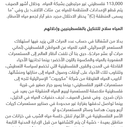
113,000
فلسطيني غير مرتبطين بشبكة المياه. وخلال أشهر الصيف
يتم قطع الإمدادات المنتظمة للمياه عن مئات الآلاف؛ بل وفي "ما
يسمى المنطقة (
C
)" يحظر الاحتلال مجرد حفر آبار لجمع مياه الأمطار.
المياه سلاح للتنكيل بالفلسطينيين وإذلالهم
بدلا من انشغالنا في حساب عدد المرات التي يزيد فيها استهلاك
المستعمر الإسرائيلي الفرد للمياه عن المواطن الفلسطيني (ثماني
مرات أو عشر مرات)، حري بنا أن نلفت أنظار العالم إلى المستعمرات
المغمورة بالمياه والمكسوة باللون الأخضر؛ بينما تحاذيها الأحياء
القاحلة في المدن والقرى الفلسطينية التي تخضع لسياسة التعطيش،
وتتناوب تلك الأحياء على أوقات وصول المياه إلى منازلها ومنشآتها.
أنابيب المياه الغليظة من شركة "مكوروت" الإسرائيلية تتجه إلى
مستعمرات الغور الفلسطيني؛ بينما يسير جرار صغير في قرية
فلسطينية ملاصقة للمستعمرة ليبيع المياه المنقولة من بعيد في
خزان صَدِئ. وفي فصل الصيف، تجف حنفيات المياه في الخليل،
بينما تواصل تدفقها بغزارة غير محدودة في صنابير مستعمرات كريات
أربع وبيت هداسا وسائر المستعمرات.و أو
الأسر الفلسطينية في الأغوار تنقل خلسة مياه الشرب في خزانات من
مناطق بعيدة - خشية أن يتم اكتشافها من قبل الإدارة المدنية التابعة