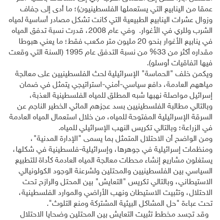
عمقا من الينابيع التي يستعملها الفلسطينيون)؛ ما أدى إلى جفاف
وزوال عشرات الينابيع الطبيعية التي كانت تشكل مصادر أساسية لمياه
الشرب وللري في الأغوار. وفي عام 2008، قدرت نسبة تدفق المياه
في ينابيع الأغوار بنحو 20 مليون متر مكعب فقط؛ ما يعني هبوطا
مقداره أكثر من 33% من نسبة التدفق عام 1995 (السنة التي وقعت
فيها اتفاقيات أوسلو).
ويكمن خلف "الحماسة" الإسرائيلية لحث الفلسطينيين على معالجة
مياههم العادمة، دافع سياسي-أمني-استراتيجي يتمثل في ضمان
إسرائيل مواصلة نهبها شبه المطلق للمياه الفلسطينية العذبة،
وبالتالي مطالبة الفلسطينيين بسد عجزهم المائي الخطير الناجم عن
السرقة الإسرائيلية المفتوحة للمياه، من خلال استعمال المياه العادمة
في الزراعة؛ وبالتالي تكريس النهب الإسرائيلي للمياه.
ومن الواضح أن الاحتلال المتمثل بما يسمى "الإدارة المدنية"،
ومنظمات إسرائيلية في جوهرها، وإسرائيلية-فلسطينية في شكلها،
يستغلون مشاريع إنشاء محطات معالجة المياه العادمة كأداة للتطبيع
السياسي بين الفلسطينيين والمحتلين ولشرعنة الوجود الكولونيالي
الاستيطاني، وبالتالي تكريس "التعايش" بين المحتل والرازح تحت
الاحتلال، وتثبيت الاستيطان ونهب الأراضي والموارد الفلسطينية،
تحت عباءة "حل المشاكل البيئية المشتركة ومنع التلوث".
وقد تجسد مخطط تثبيت التعايش بين المحتلين وضحايا الاحتلال