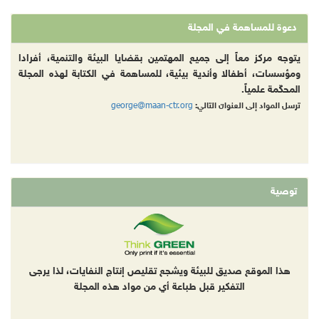
دعوة للمساهمة في المجلة
يتوجه مركز معاً إلى جميع المهتمين بقضايا البيئة والتنمية، أفرادا
ومؤسسات، أطفالا وأندية بيئية، للمساهمة في الكتابة لهذه المجلة
المحكّمة علمياً.
george@maan-ctr.org
ترسل المواد إلى العنوان التالي:
توصية
هذا الموقع صديق للبيئة ويشجع تقليص إنتاج النفايات، لذا يرجى
التفكير قبل طباعة أي من مواد هذه المجلة