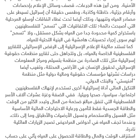
الأمنية. ومن أبرز هذه الجرعات، قصف وسائل الإعلام بإحصاءات
وأرقام جزئية، خاطئة وكاذبة، وطمس حقيقة أن إسرائيل تسيطر على
مصادر المياه وتنهبها، وذلك أيضا تحت غطاء اتفاقات أوسلو المرحلية
التي أصبحت دائمة؛ تلك الاتفاقيات التي "تسمح" للفلسطينيين
باستخراج كمية محدودة جدا من المياه بشكل مستقل، ولا "تسمح"
لهم سوى إجراء تحسينات هامشية في البنية التحتية للمياه.
كما تستند ماكينة الإعلام الإسرائيلية إلى الرفض الإسرائيلي للتقارير
الفلسطينية الخاصة بالمياه، بل وتتجاهل حتى تقارير منظمات حقوقية
إسرائيلية مثل تلك الصادرة عن منظمة بتسيلم ومركز المعلومات
الإسرائيلي لحقوق الإنسان في الأراضي المحتلة، وتغيب أيضا
دراسات نشرتها مؤسسات حقوقية ومالية دولية مثل منظمة
"أمنيستي" والبنك الدولي.
التنكيل المائي أداة إسرائيلية أخرى تستخدم لإنهاك الفلسطينيين
اجتماعيا، سياسيا، صحيا وبيئيا. ففي الضفة وغزة عشرات آلاف الأسر
الفلسطينية التي تنفق مبالغ ضخمة من المال وتبدد الكثير من الوقت
والطاقة الجسدية فقط لتأمين ورعاية الاحتياجات المائية الأساسية
مثل الغسيل والاستحمام وغسيل الأرضيات والأطباق وما إلى ذلك.
وعندما تجف المياه في أحواض المراحيض تصبح الزيارات العائلية
نادرة.
استنزاف الوقت والمال والطاقة للحصول على المياه يأتي على حساب