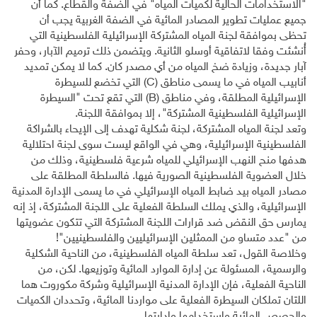
"الاستخدامات الحالية لكميات المياه" في الضفة والقطاع. كما أن
جميع عمليات تطوير المصادر المائية في الضفة الغربية يجب أن
تحظى بموافقة لجنة المياه المشتركة الإسرائيلية الفلسطينية التي
أُنشئت وفقا لاتفاقية أوسلو الثانية. ويتضمن ذلك ترميم الآبار، وحفر
آبار جديدة، وزيادة ضخ المياه من أي مصدر كان. كما لا يمكن تمديد
أنابيب المياه في ما يسمى مناطق (
C
) التي تخضع للسيطرة
الإسرائيلية المطلقة، وفي مناطق (
B
) التي تقع تحت "السيطرة
الإسرائيلية الفلسطينية المشتركة"، إلا بموافقة اللجنة.
وتعد لجنة المياه المشتركة، لجنة شكلية تهدف إلى الإيحاء بالشراكة
الفلسطينية الإسرائيلية، وهي في الواقع ليست سوى لجنة احتلالية
هدفها منح النهب الإسرائيلي للمياه شرعية فلسطينية، وذلك من
خلال العضوية الفلسطينية الصورية فيها. فالسلطة المطلقة على
مصادر المياه بيد ضابط المياه الإسرائيلي في ما يسمى الإدارة المدنية
الإسرائيلية، والذي يملك السلطة الفعلية على اللجنة المشتركة، إذ إنه
يمارس حق النقض ضد قرارات اللجنة المشتركة التي تتكون عضويتها
من "عدد متساو من الممثلين الإسرائيليين والفلسطينيين"!
وخلاصة القول، تعد سلطة المياه الفلسطينية، من الناحية الشكلية
والرسمية، المسئولة عن إدارة الموارد المائية وتوزيعها. لكن، من
الناحية الفعلية، فإن الإدارة المدنية الإسرائيلية وشركة مكوروت هما
اللتان تملكان السيطرة الفعلية على مواردنا المائية، وتحددان الكميات
والحصص المائية واستخدامها وإدارتها.