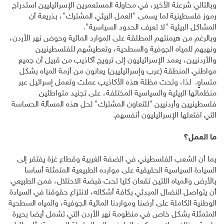
وبالتالي شرعنة الأخير، في محاولة المستعمرين الإسرائيليين استدراج
رموز فلسطينية لما يسمى "العمل البيئي المشترك"، بذريعة أن
المشاكل البيئية "لا تعرف الحدود السياسية".
وبالرغم من هيمنتهم المطلقة على الموارد المائية وحوض نهر الأردن،
ونهبهم للمياه الجوفية والسطحية، وتعطيشهم للفلسطينيين
والأردنيين، يعمد الإسرائيليون إلى ترويج أكاذيب من قبيل أن جميع
مواطني المنطقة (عرب وإسرائيليين) يعانون من أزمة المياه بشكل
متساوٍ. لذا، وتحت مظلة هذه الأكاذيب عملت وتعمل إسرائيل عبر
منظماتها البيئية والسياسية المختلفة، على تجنيد متواطئين
فلسطينيين وأردنيين "للتعاون المشترك" لحل هذه المسألة الحساسة
التي افتعلها الإسرائيليون أنفسهم.
ما العمل؟
بما أن الشعب الفلسطيني في الضفة الغربية وقطاع غزة يفتقر إلى
السيادة السياسية الحقيقية على موارده الطبيعية المتمثلة أساسا
بالأرض والمياه اللتين تقعان كليا تحت قبضة الاحتلال، فمن الطبيعي
أن يتواصل النضال المبدئي بكافة أشكاله، لانتزاع حقوقنا في السيادة
الوطنية الكاملة على أرضنا ومواردنا المائية الجوفية، والمياه السطحية
المتمثلة بشكل خاص في منظومة نهر الأردن التي تشمل أيضا بحيرة