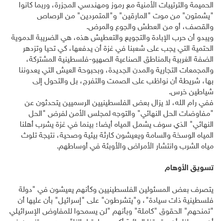
الحميمة والترتيبات الأمنية مع رموز ومهندسي المجزرة، وربما كانوا
"يشمتون" من موت "المارقين" و"المتمردين" من الرصاص
والقصف، أو من العطش والجوع والمرض.
ويبدو أن حرب الإبادة والتجويع والتعطيش هذه، هي الضريبة الدموية
الحتمية التي يجب على شعبنا في غزة أن يدفعها، كي تحيا وتزدهر
الضفة الغربية بالمناطق الصناعية الصهيو-فلسطينية المشتركة،
والمجمعات التجارية والمدن الجديدة، وبحبوحة العيش التي يعدوننا
بها، شريطة أن نواظب على الصمت والتفرج، بل والتحول إلى
شياطين خرس.
ففي رام الله، لا يزال بعض الفلسطينيين الرسميين يتحدثون عن
"مفاوضات الحل النهائي" والتوجه لمجلس الأمن لفرض "الحل
النهائي" الذي سوف يشمل المياه أيضا؛ بينما في غزة يشرب أهلنا
المياه الوسخة والسامة ويعيشون كارثة بيئية وصحية، نتيجة تلوث
مياه الشرب وانتشار الأمراض والأوبئة في أوساطهم.
تسويق الأوهام
يتصرف بعض المسئولين الفلسطينيين وكأنهم يعيشون في "دولة
فلسطينية ذات سيادة"، و"يتشرطون" على "إسرائيل" بأن عليها أن
"تمنحهم" الحقوق "كاملة" وبأنهم "لن يسمحوا للمفاوض الإسرائيلي