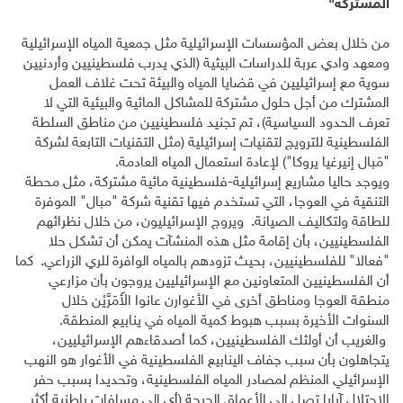
المشتركة"
من خلال بعض المؤسسات الإسرائيلية مثل جمعية المياه الإسرائيلية
ومعهد وادي عربة للدراسات البيئية (الذي يدرب فلسطينيين وأردنيين
سوية مع إسرائيليين في قضايا المياه والبيئة تحت غلاف العمل
المشترك من أجل حلول مشتركة للمشاكل المائية والبيئية التي لا
تعرف الحدود السياسية)، تم تجنيد فلسطينيين من مناطق السلطة
الفلسطينية للترويج لتقنيات إسرائيلية (مثل التقنيات التابعة لشركة
"مَبال إنيرغيا يروكا") لإعادة استعمال المياه العادمة.
ويوجد حاليا مشاريع إسرائيلية-فلسطينية مائية مشتركة، مثل محطة
التنقية في العوجا، التي تستخدم فيها تقنية شركة "مبال" الموفرة
للطاقة ولتكاليف الصيانة. ويروج الإسرائيليون، من خلال نظرائهم
الفلسطينيين، بأن إقامة مثل هذه المنشآت يمكن أن تشكل حلا
"فعالا" للفلسطينيين، بحيث تزودهم بالمياه الوافرة للري الزراعي. كما
أن الفلسطينيين المتعاونين مع الإسرائيليين يروجون بأن مزارعي
منطقة العوجا ومناطق أخرى في الأغوارن عانوا الأَمَرَّيْن خلال
السنوات الأخيرة بسبب هبوط كمية المياه في ينابيع المنطقة.
والغريب أن أولئك الفلسطينيين، كما أصدقاءهم الإسرائيليين،
يتجاهلون بأن سبب جفاف الينابيع الفلسطينية في الأغوار هو النهب
الإسرائيلي المنظم لمصادر المياه الفلسطينية، وتحديدا بسبب حفر
الاحتلال آبارا تصل إلى الأعماق الحرجة (أي إلى مسافات باطنية أكثر