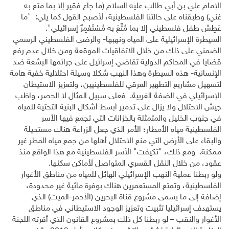
الإمام علي بن أبي طالب عليه السلام (ما جاع فقير إلا بما متع به
غني) وطبقناه على حالتنا الفلسطينية، لأصبح القول كما يلي: "ما
عَطِش طفل فلسطيني إلا بما مُتِّعَ به مُسْتَعْمِرٌ إسرائيلي".
السيطرة الإسرائيلية على المياه ونهبها- والرضى الفلسطيني الرسمي
الضمني على ذلك من خلال الاتفاقيات الموقعة ومن خلال عدم رفع
قضايا في المحاكم الدولية تقاضي إسرائيل على جرائمها البشعة ضد
الإنسانية- هذه السيطرة وهذا النهب شكلا وسيلة احتلالية خفية هامة
لتسهيل مشاريع التطهير العرقي للفلسطينيين، ولتعزيز الاستيطان
الإسرائيلي في الضفة الغربية. فعلى سبيل المثال لا الحصر، واظب
جيش الاحتلال ولا يزال على تدمير أبسط أشكال البنية التحتية للمياه
في جنوب الخليل والمتمثلة بالخزانات التي تجمع فيها الأسر
الفلسطينية مياه الأمطار؛ الأمر الذي جعل الزراعة هناك مستحيلة
والبقاء على الأرض التي منع الاحتلال أهلها من جمع مياه المطر غير
ممكنة. ومع ذلك، "تكيفت" الأسر الفلسطينية مع هذا الواقع منذ
عقود، من خلال النقل القسري المتواصل لأماكن سكنها.
ولو ربطنا عملية النهب الإسرائيلي الهائل للمياه من مناطق الأغوار
الفلسطينية، وتمتع المستعمرين هناك بوفرة مائية غير محدودة،
إضافة إلى ما يسمى مشروع قناة البحرين (الأحمر-الميت) الذي
يستهدف إسرائيليا تثبيت وتعزيز الوجود الاستيطاني في مناطق
الأغوار والنقب – لو ربطنا كل ذلك بمشروع القانون الذي أقرته اللجنة