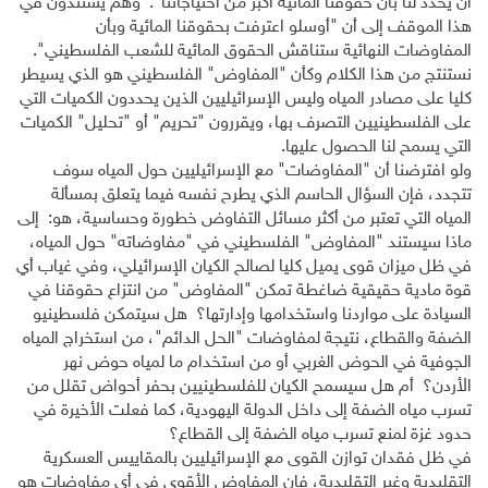
أن يحدد لنا بأن حقوقنا المائية أكبر من احتياجاتنا". وهم يستندون في
هذا الموقف إلى أن "أوسلو اعترفت بحقوقنا المائية وبأن
المفاوضات النهائية ستناقش الحقوق المائية للشعب الفلسطيني".
نستنتج من هذا الكلام وكأن "المفاوض" الفلسطيني هو الذي يسيطر
كليا على مصادر المياه وليس الإسرائيليين الذين يحددون الكميات التي
على الفلسطينيين التصرف بها، ويقررون "تحريم" أو "تحليل" الكميات
التي يسمح لنا الحصول عليها.
ولو افترضنا أن "المفاوضات" مع الإسرائيليين حول المياه سوف
تتجدد، فإن السؤال الحاسم الذي يطرح نفسه فيما يتعلق بمسألة
المياه التي تعتبر من أكثر مسائل التفاوض خطورة وحساسية، هو: إلى
ماذا سيستند "المفاوض" الفلسطيني في "مفاوضاته" حول المياه،
في ظل ميزان قوى يميل كليا لصالح الكيان الإسرائيلي، وفي غياب أي
قوة مادية حقيقية ضاغطة تمكن "المفاوض" من انتزاع حقوقنا في
السيادة على مواردنا واستخدامها وإدارتها؟ هل سيتمكن فلسطينيو
الضفة والقطاع، نتيجة لمفاوضات "الحل الدائم"، من استخراج المياه
الجوفية في الحوض الغربي أو من استخدام ما لمياه حوض نهر
الأردن؟ أم هل سيسمح الكيان للفلسطينيين بحفر أحواض تقلل من
تسرب مياه الضفة إلى داخل الدولة اليهودية، كما فعلت الأخيرة في
حدود غزة لمنع تسرب مياه الضفة إلى القطاع؟
في ظل فقدان توازن القوى مع الإسرائيليين بالمقاييس العسكرية
التقليدية وغير التقليدية، فإن المفاوض الأقوى في أي مفاوضات هو