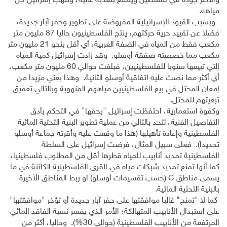
والأكثر جودة في فلسطين ويتمتع بتغذية عالية، وتنهب إسرائيل جل
مياهه.
وبسبب القيود الإسرائيلية المفروضة على تطوير وحفر آبار جديدة،
فضلا عن تقييد حرية حركتهم، ينتج الفلسطينيون حاليا 87 مليون متر
مكعب فقط من المياه في الضفة الغربية، أي أقل بنحو 21 مليون متر
مكعب مما خصصته صفقة أوسلو. وقد زادت إسرائيل كمية المياه
التي تبيعها سنويا للفلسطينيين، فبلغت حوالي 60 مليون متر مكعب،
أي أكثر مما نصت عليه اتفاقية أوسلو الثانية. وهذا يعني مزيدا من
إمعان المحتل في بيع الفلسطينيين مياههم المنهوبة وبالتالي تعميق
تبعيتهم للمحتل.
وكقوة استعمارية، احتفظت إسرائيل "بحقها" في التحكم بأدق
التفاصيل الفنية، لتحد بالتالي من عملية تطوير البنية التحتية المائية
الفلسطينية وإعادة تأهيلها (هذا ما وقعت عليه وأقرته جماعة أوسلو
تحديدا). فعلى سبيل المثال، فرضت إسرائيل على السلطة
الفلسطينية تمديد أنابيب للمياه قطرها أقل من المطلوب فلسطينيا،
كما أنها تمنع تمديد شبكات مياه في القرى الفلسطينية الكائنة في ما
يسمى مناطق
C
(حسب تقسيمات أوسلو) أو ربط المناطق الأخيرة
بالبنية التحتية المائية.
كما لا "تمنح" غالبا موافقتها على حفر آبار جديدة أو تؤخر "موافقتها"
على استبدال الأنابيب المتهالكة؛ الأمر الذي يفسر نسبة الفاقد المائي
المرتفعة من الأنابيب الفلسطينية (حوالي 30%). وحاليا، أكثر من