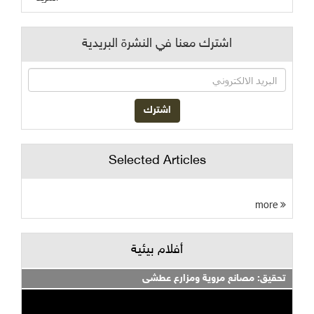
اشترك معنا في النشرة البريدية
Selected Articles
more
أفلام بيئية
تحقيق: مصانع مروية ومزارع عطشى