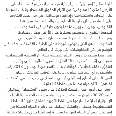
كليا لصالح "إسرائيل"، وغياب أية قوة مادية حقيقية ضاغطة على
الأرض تمكن "المفاوض" من انتزاع الحقوق الفلسطينية في السيادة
على الموارد واستخدامها وإدارتها؛ فإسرائيل هي من يحدد التفاوض
على التفاصيل، أي طريقة التفاوض، والتحكم بتفاصيل هذا
التفاوض. ومن البديهي، عندما يكون طرفان في المفاوضات،
أحدهما الأقوى والمسيطر عسكريا على الأرض وعلى مصادرنا
ومواردنا، والآخر هو العاجز الضعيف، فإن الطرف الأقوى في
المفاوضات هو الذي يفرض شروطه على الطرف الأضعف. هكذا كان
الوضع في كل المفاوضات التي جرت في العالم.
ليس هذا فقط، بل، ومن المثير للدهشة حقا، أن السلطة الفلسطينية
تصر على إثبات "عدم صحة" المثل الشعبي المأثور: "اللي بِجَرِّب
المْجَرَّب عقله مْخَرَّب"، فوقَّعَت في التاسع من كانون أول 2013 (في
واشنطن)، أي بعد نحو عشرين عاما على توقيع اتفاقات أوسلو
المهينة، على اتفاق إسرائيلي-أردني-فلسطيني جديد، سمي "مذكرة
تفاهم" لإنتاج مياه محلاة في منطقة العقبة.
ومن بين أمور أخرى، نصت المذكرة على وجود "استعداد" إسرائيلي
"لبيع 20-30 مليون متر مكعب من المياه من محطات تحلية المياه
الإسرائيلية، ليتم تسليمها في نقاط التوريد المتفق عليها" للسلطة
الفلسطينية! بمعنى، وافقت السلطة على شراء المياه المحلاة من
إسرائيل، رغم أن المياه الغزيرة المنهوبة إسرائيليا تجري بكميات هائلة