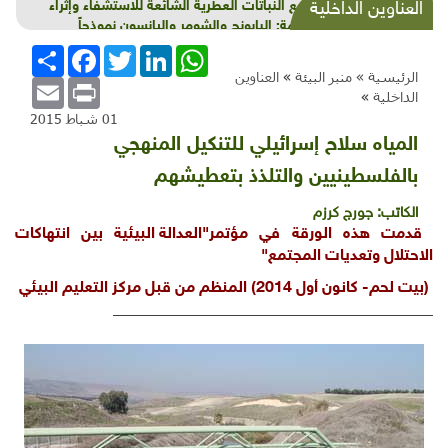
مناقيع النباتات العطرية الشائعة للاستشفاء وإثراء
العناوين الداخلية
الأطعمة: البابونج والشومر واليانسون نموذجاً
WhatsApp
LinkedIn
Twitter
Facebook
انشر
الرئيسية »
منبر البيئة
»
العناوين
Email
Print
الداخلية
»
01 شباط 2015
المياه سلاح إسرائيلي للتنكيل المنهجي
بالفلسطينيين والتلذذ بتعطيشهم
الكاتب:
جورج كرزم
قدمت هذه الورقة في مؤتمر
"العدالة البيئية بين انتهاكات
الاحتلال وتعديات المجتمع
"
(بيت لحم- كانون أول 2014) المنظم من قبل مركز التعليم البيئي
________________________________________