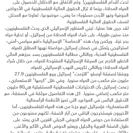
تحت أقدام الفلسطينيين! وتم الاتفاق مع الاحتلال للحصول على
المياه المحلاة، بينما لا تزال الحقوق المائية الفلسطينية في الأحواض
الجوفية ونهر الأردن مسلوبة؛ ما يعني، موضوعيا، تعاونا مع المحتل
لنسف الحقوق المائية الفلسطينية.
لقد جرى هنا عمليا، تبني المنظور الإسرائيلي الذي يحث الفلسطينيين،
منذ سنين طويلة، على شراء المياه المحلاة من إسرائيل، أو تحلية مياه
بحر غزة. ويكمن وراء هذه "الحماسة" الإسرائيلية دافع سياسي-أمني-
استراتيجي يتمثل في ضمان إسرائيل مواصلة نهبها المطلق للمياه
الفلسطينية العذبة، وبالتالي مطالبة الفلسطينيين بسد عجزهم المائي
الخطير الناجم عن السرقة الإسرائيلية المفتوحة للمياه، من خلال شراء
المياه المحلاة؛ وبالتالي تكريس النهب الإسرائيلي للمياه.
ووفقا لصفقة أوسلو "التزمت" إسرائيل ببيع الفلسطينيين 27.9
مليون متر مكعب من المياه سنويا. وفي ظل "كرمها" الاستعماري،
زعمت إسرائيل بأن الاحتياجات الفلسطينية المستقبلية هي80 مليون
متر مكعب إضافي سنويا. كل هذه التفاصيل موثقة في الصفقة، مع
التدقيق البائس في المواعيد التي تميز الأنظمة الرأسمالية
الاستعمارية؛ فإسرائيل تبيع جزءا من هذه المياه للفلسطينيين، أما
الأخيرون فيستخرجون الباقي من آبار الضفة، لكنهم ممنوعون من
الاستفادة من حوض المياه الجوفي الجبلي الغربي الذي يمتد على
طول الضفة الغربية والجليل ويعتبر الحوض المائي الأكبر والأغنى