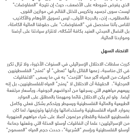
الذي يفرض شروطه على الأضعف، حيث إن نتيجة "المفاوضات"
ليست سوى تجسيد وتكريس للخلل القائم في موازين القوى.
فالمطلوب، إذن، بالدرجة الأولى، ليس تسويق الأوهام والأكاذيب
للناس بأننا سنحصل في "المفاوضات" على حقوقنا المائية الكاملة،
بل النضال المبدئي العنيد بكافة أشكاله، لانتزاع سيادتنا على أرضنا
ومواردنا المائية.
الانحناء السهل
كررت سلطات الاحتلال الإسرائيلي في السنوات الأخيرة، ولا تزال تكرر
في كل مناسبة، زعمها القائل بأنها "تعطي" أو "تمنح" الفلسطينيين
كميات من المياه أكبر مما "التزمت" به في ما يسمى "الاتفاقيات
المرحلية". الحقيقة أن الاحتلال لا "يمنح" المياه للفلسطينيين، بل إنه
يبيعهم مياههم التي يسرقها من أحواضهم الجوفية، وبأسعار مرتفعة
أيضا. ولو لم يكن الاحتلال قائما ومهيمنا بالمطلق على الموارد
الطبيعية والمائية الفلسطينية ويسيطر ويتحكم بشكل فعلي وكامل
بموارد المياه الفلسطينية واستخداماتها وإدارتها وتوزيعها، لما كان
فلسطينيو الضفة والقطاع مرغمون أصلا على شراء مياههم المنهوبة
من الإسرائيليين؛ علما أن اتفاقيات أوسلو المذلة التي وقعتها جماعة
أوسلو الفلسطينية وبإسم "الشرعية"، حددت حجم المياه "المسموح"