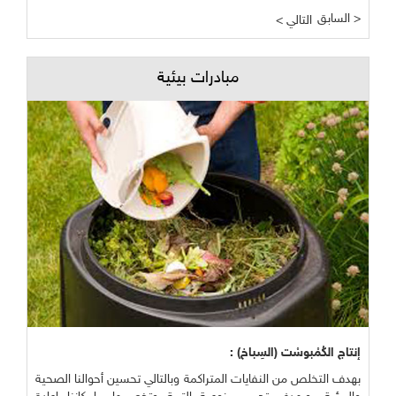
السابق >
< التالي
مبادرات بيئية
إنتاج الكُمْبوسْت (السِباخ) :
بهدف التخلص من النفايات المتراكمة وبالتالي تحسين أحوالنا الصحية