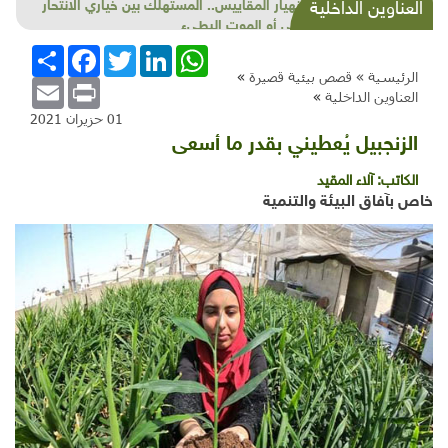
بعد انهيار المقاييس.. المستهلك بين خياري الانتحار
العناوين الداخلية
الجماعي أو الموت البطيء
WhatsApp
LinkedIn
Twitter
Facebook
انشر
الرئيسية »
قصص بيئية قصيرة
»
Email
Print
العناوين الداخلية
»
01 حزيران 2021
الزنجبيل يُعطيني بقدر ما أسعى
الكاتب:
آلاء المقيد
خاص بآفاق البيئة والتنمية