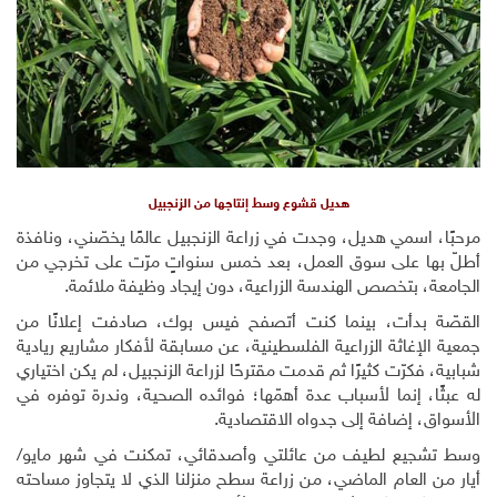
هديل قشوع وسط إنتاجها من الزنجبيل
مرحبًا، اسمي هديل، وجدت في زراعة الزنجبيل عالمًا يخصّني، ونافذة
أطلّ بها على سوق العمل، بعد خمس سنواتٍ مرّت على تخرجي من
الجامعة، بتخصص الهندسة الزراعية، دون إيجاد وظيفة ملائمة.
القصّة بدأت، بينما كنت أتصفح فيس بوك، صادفت إعلانًا من
جمعية الإغاثة الزراعية الفلسطينية، عن مسابقة لأفكار مشاريع ريادية
شبابية، فكرّت كثيرًا ثم قدمت مقترحًا لزراعة الزنجبيل، لم يكن اختياري
له عبثًا، إنما لأسباب عدة أهمّها؛ فوائده الصحية، وندرة توفره في
الأسواق، إضافة إلى جدواه الاقتصادية.
وسط تشجيع لطيف من عائلتي وأصدقائي، تمكنت في شهر مايو/
أيار من العام الماضي، من زراعة سطح منزلنا الذي لا يتجاوز مساحته