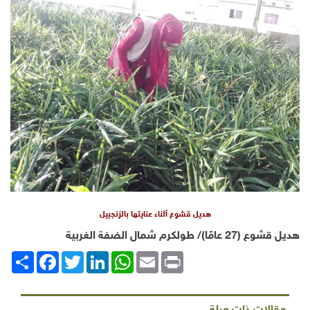
هديل قشوع أثناء عنايتها بالزنجبيل
هديل قشوع (27 عامًا)/ طولكرم شمال الضفة الغربية
Print
Email
WhatsApp
LinkedIn
Twitter
انشر
Facebook