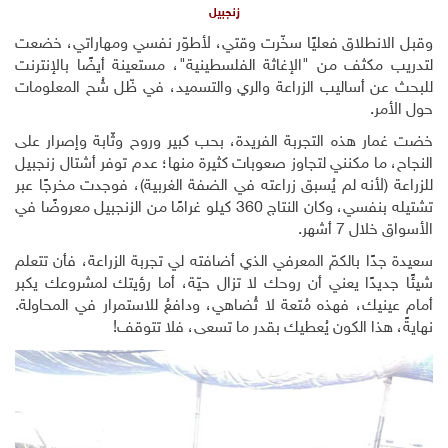
زنجبيل
وقبل الانطلاق فعليًا سخّرت وقتي، لأطوّر نفسي ومهاراتي، خضعت
لتدريب مكثف من "الإغاثة الفلسطينية"، مستعينة أيضًا بالإنترنت
للبحث عن أساليب الزراعة والري والتسميد، في ظّل شُح المعلومات
حول الأمر.
خضت غمار هذه التجربة الفريدة، بحب كبير وروح وثّابة وإصرار على
النجاح، ما مكنني لتجاوز صعوبات كثيرة منها؛ عدم توفر أشتال زنجبيل
للزراعة (لأنه لم يُسبق زراعته في الضفة الغربية)، فوجدت مخرجًا عبر
تشتيله بنفسي، وكان النتاج 360 كيلو غرامًا من الزنجبيل معروضًا في
الأسواق خلال 7 أشهر.
سعيدة جدًا بالكمّ المعرفي الذي أضافته لي تجربة الزراعة، فأن تتعلم
شيئًا جديدًا يعني أن روحك لا تزال حيّة، أما رؤيتك لمشروعك يكبر
أمام عينيك، فهذه مُتعة لا تُضاهي، ودافعُ للاستمرار في المحاولة.
نهايةً، هذا الكون يُعطيك بقدر ما تسعى، فلا تتوقف!