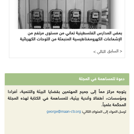
بعض المدارس الفلسطينية تعاني من مستوى مرتفع من
الإشعاعات الكهرومغناطيسية المنبعثة من اللوحات الكهربائية
السابق >
< التالي
دعوة للمساهمة في المجلة
يتوجه مركز معاً إلى جميع المهتمين بقضايا البيئة والتنمية، أفرادا
ومؤسسات، أطفالا وأندية بيئية، للمساهمة في الكتابة لهذه المجلة
المحكّمة علمياً.
george@maan-ctr.org
ترسل المواد إلى العنوان التالي: