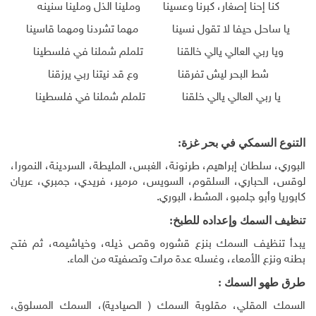
كنا إحنا إصغار، كبرنا وعسينا وملينا الذل وملينا سنينه
يا ساحل حيفا لا تقول نسينا مهما تشردنا ومهما قاسينا
ويا ربي العالي يالي خالقنا تلملم شملنا في فلسطينا
شط البحر ليش تفرقنا وع قد نيتنا ربي يرزقنا
يا ربي العالي يالي خلقنا تلملم شملنا في فلسطينا
التنوع السمكي في بحر غزة:
البوري، سلطان إبراهيم، طرنونة، الغبس، المليطة، السردينة، النمورا،
لوقس، الحباري، السلقوم، السويس، مرمير، فريدي، جمبري، عريان
كابوريا وأبو جلمبو، المشط، البوري.
تنظيف السمك وإعداده للطبخ:
يبدأ تنظيف السمك بنزع قشوره وقص ذيله، وخياشيمه، ثم فتح
بطنه ونزع الأمعاء، وغسله عدة مرات وتصفيته من الماء.
طرق طهو السمك :
السمك المقلي، مقلوبة السمك ( الصيادية)، السمك المسلوق،