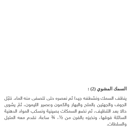
السمك المشوي (2) :
ينظف السمك ونشطفه جيدا ثم نعصره حتى تتصفى منه الماء. نتبّل
الجوف والجهتين بالملح والبهار والكمون وعصير الليمون، ثمّ يشوى
حالا بعد التنظيف، ثم نضع السمكات بصينية ونسكب المواد الدهنية
السائلة فوقها، ونخبزه بالفرن من ½، ¾ ساعة. نقدم معه المتبل
والسلطات.