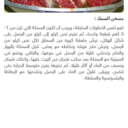
مسخن السمك :
نتبع نفس الخطوات السابقة، ويجب أن تكون السمكة التي تزن من 1-
3 كغم قطعة واحدة، ثم نفرم نص كيلو إلى كيلو من البصل على
شكل الهلال، نرش ملعقة كبيرة من السماق لكل نص كيلو من
البصل، ونرش ملح فوقه ونخلطه مع بعض. نتبل السمكة بالبهار
والملح ونحشي قليلا من البصل في جوفها، والباقي يوضع في
الصينية مع السمكة بعد سكب فنجان من الزيت عليها، وكذلك فنجان
ونصف من الماء أو أكثر قليلا، ثم نخبزها بفرن متوسط الحرارة حتى
تنضج، ويبقى قليلٌ من الماء على البصل ونقدمها مع البطاطا
والبقدونسية والسلطة.