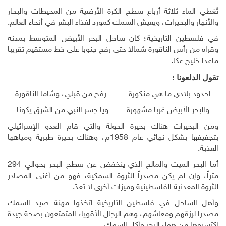
تُغطي الماء ثلاثة أرباع سطح الكرة الأرضية من المحيطات والبحار
والأنهار والبحيرات، ويعيش السمك كمورد لغذاء البشر في أنحاء العالم.
في فلسطين التاريخية؛ كان ساحل البحر الأبيض المتوسط بمدنه
وقراه من رأس الناقورة شمالا حتى رفح جنوبا على خط مستقيم تقريبا
ماعدا خليج عكا.
تقول الدلعونا :
احدود بلادي ما هي منكورة رفح من قبلي، وشاما الناقورة
والبحر الأبيض غربا مشهورة ويا جسر النبي من الشرق يكونا
ومن البحيرات هناك بحيرة الحولة والتي قام العدو الإسرائيلي
بتجفيفها بشكل نهائي عام 1958م، وهناك بحيرة طبرية ومياهها
العذبة.
أما البحر الميت والمالح الذي ينخفض عن سطح البحر بحوالي 294
متراً، وإن لم يكن مصدراً للثروة السمكية، فهو من أغنى المصادر
للثروة المعدنية الفلسطينية وميزات أخرى لا تعدّ.
وأهل الساحل في فلسطين التاريخية اتخذوا مهنة صيد السمك
مصدرا لرزقهم ومعاشهم، وهم الرجال الأقوياء المتمتعون بصحة جيدة
اكتسبوها من هواء البحر وأكل السمك.