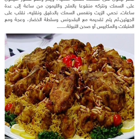
على السمك ونتركه منقوعا بالملح والليمون من ساعة إلى عدة
ساعات. نحمي الزيت ونغمس السمك بالدقيق ونقليه، نقلب على
الجهتين.ثم يتم تقديمه مع البقدونس وسلطة الخضار، وعجة ومع
المتبلات والمكابيس أو صحن التبولة........