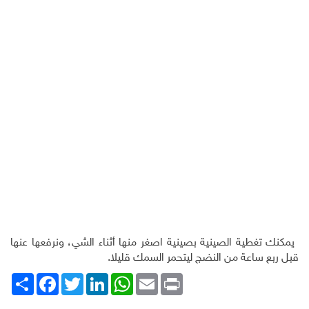
يمكنك تغطية الصينية بصينية اصغر منها أثناء الشي، ونرفعها عنها
قبل ربع ساعة من النضج ليتحمر السمك قليلا.
Print
Email
WhatsApp
LinkedIn
Twitter
انشر
Facebook