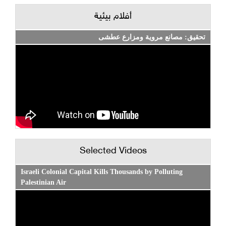
أفلام بيئية
تحقيق: مصانع مروية ومزارع عطشى
Selected Videos
Israeli Colonial Capital Kills Thousands by Polluting
Palestinian Air