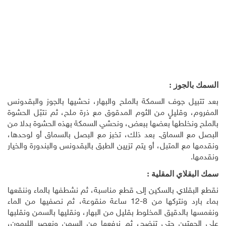
السمك بالجوز :
بعد تتبيل جوف السمكة بالملح والبهار، نحشيها بالجوز والبقدونس
المفروم، وقليلٍ من الثوم المدقوق مع ذرة ملح، ثم نتبّل الحشوة
بالملح ونخلطها بعضها ببعض، ونحشي السمكة بهذه الحشوة بدلا من
البصل مع السماق. بعد ذلك، تخبز مع البصل بالسماق أو لوحدها،
ونقدمها مع المتبل، أو يتم تزيين الطبق بالبقدونس والبندورة والخيار
ونقدمها.
سمك البقلاي المقلية :
نقطع البقلاي بالسكين إلى قطع مناسبة، ثم نشطفها بالماء وننقعها
بماء بارد ونتركها من 8-12 ساعة منقوعة، ثم نصفيها من الماء
ونغمسها بالدقيق المخلوط بقليل من البهار، ونقليها بالسمن ونقلبها
على الجهتين حتى تنضج، ثم نرفعها من السمن ونعصر الليمون،