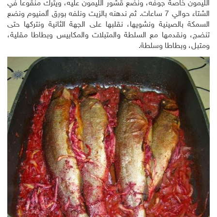
الليمون خاصة جوفه، ونضع قشور الليمون عليه، ويترك منقوعا في
الشتاء حوالي 7 ساعات. ثم ندهنه بالزيت ونلفه بورق ألمنيوم ونضع
السمكة بالصينية ونشويها، نقلبها على الجهة الثانية ونتركها حتى
تنضج، ونقدمها مع السلطة والمتبلات والمكابيس وبطاطا مقلية،
ومتبل، وبطاطا وسلطة.