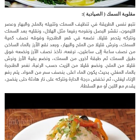
مقلوبة السمك ( الصيادية ):
نتبع نفس الطريقة في تنظيف السمك وتتبيله بالملح والبهار وعصر
الليمون، نقشر البصل ونفرمه رفيعا مثل الهلال، ونقليه بعد السمك
ونتركه يتحمر قليلا. نضعه في قعر الطنجرة وفوقه نصف كمية
السمك، ونرش قليلا من الملح والبهار، وبعد نقع الأرز بالماء الساخن
من نصف ساعة إلى ساعتين، نرفعه. نأخذ نصف الأرز ونضعه فوق
طبق السمك ثم طبقة أخرى من السمك، ونضع بقية الأرز ونرش
قليلا من الملح. ونضع قليلا من الزيت حسب الرغبة. نغمر الطنجرة
بالماء المغلي بحيث يكون الماء اعلى بنصف سم من المواد. يتم رفع
الإناء ليغلي، ثم نخفض درجة الحارة ونتركه على نار هادئة حتى ينضج،
يقدم مع اللبن أو مع السلطة.