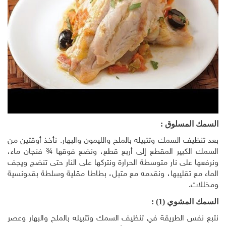
السمك المسلوق :
بعد تنظيف السمك وتتبيله بالملح والليمون والبهار. نأخذ أوقتين من
السمك الكبير المقطع إلى أربع قطع، ونضع فوقها ¾ فنجان ماء،
ونرفعها على نار متوسطة الحرارة ونتركها على النار حتى تنضج ويجف
الماء مع تقليبها، ونقدمه مع متبل، بطاطا مقلية وسلطة بقدونسية
ومخللات.
السمك المشوي (1) :
نتبع نفس الطريقة في تنظيف السمك وتتبيله بالملح والبهار وعصر