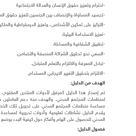
-احترام وتعزيز حقوق الإنسان والعدالة الاجتماعية
-تجسيد المساواة والإنصاف بين الجنسين لتعزيز حقوق المر
-التركيز على تمكين الأشخاص، وتعزيز الديمقراطية والملكي
-تعزيز الاستدامة البيئية.
-تطبيق الشفافية والمساءلة.
-السعي نحو تحقيق الشراكة المنصفة والتضامن.
-تبادل المعرفة والالتزام بالتعلم المتبادل.
-الالتزام بتحقيق التغيير الايجابي المستدام.
الهدف من الدليل:
تم إصدار هذا الدليل كمرفق لأدوات المنتدى المفتوح،
لمنظمات المجتمع المدني. والهدف منه دعم العاملين في
مساعدة منظمات المجتمع المدني على تحويل تلك الخطوا
يقدم الدليل نشاطات تعليمية وأدوات تدريبية لمساعدة
المدني للحصول على الهام وأفكار حول كيفية البدء بوضع ال
فصول الدليل: