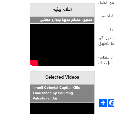
وي الدليل
أفلام بيئية
 أهميتها
تحقيق: مصانع مروية ومزارع عطشى
عة.
دى تأثير
ط لتطبيق
ان منظمة
 عمل تلك
Selected Videos
Israeli Colonial Capital Kills
Thousands by Polluting
Palestinian Air
انشر
Facebo