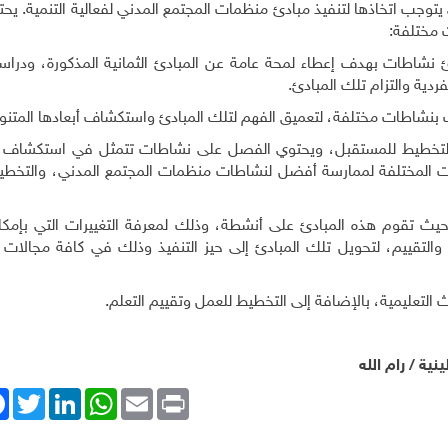
يتوجب اتخاذها لتنفيذ مبادئ منظمات المجتمع المدني لفعالية التنمية. يحت
مختلفة:
ئ نشاطات بهدف إعطاء لمحة عامة عن المبادئ الثمانية المذكورة، ودراسة
ردية والتزام تلك المبادئ.
درّب بنشاطات مختلفة، لتعميق الفهم لتلك المبادئ واستكشاف أبعادها المتنو
ر والتخطيط للمستقبل، ويحتوي الفصل على نشاطات تتمثل في استكشاف م
ات المختلفة لممارسة أفضل لنشاطات منظمات المجتمع المدني، والتخطي
ذ حيث تقوم هذه المبادئ على أنشطة، وذلك لمعرفة التغييرات التي بإمك
والتقييم، لتحويل تلك المبادئ إلى حيز التنفيذ وذلك في كافة مجالات
لتعليمية، بالإضافة إلى التخطيط للعمل وتقييم التعلم.
ة / رام الله
ok
Twitter
LinkedIn
WhatsApp
Email
Print