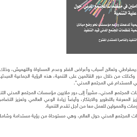
طار ديمقراطي وتعالج أسباب وأعراض الفقر وعدم المساواة والتهميش، وذل
كذلك من خلال دور القائمين على التنمية، هذه الرؤية الجماعية المبدئي
ابي المستدام في المجتمع المدني".
ت المجتمع المدني، مشيراً إلى دور ملايين مؤسسات المجتمع المدني التن
ز المعرفة بالتطوير والابتكار، وأيضاً زيادة الوعي العالمي وتعزيز التضام
ومات والممولين للعمل معا من أجل تقدم التنمية.
ظمات المجتمع المدني حول العالم، وهي مستوحاة من رؤية مستدامة وشاملة 