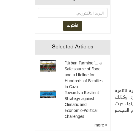
Selected Articles
”Urban Farming”... a
Safe source of Food
and a Lifeline for
Hundreds of Families
in Gaza
 للتنمية
Towards a Resilient
ئ، وكذلك
Strategy against
تها، حيث
Climatic and
Economic-Political
 المجتمع
Challenges
more