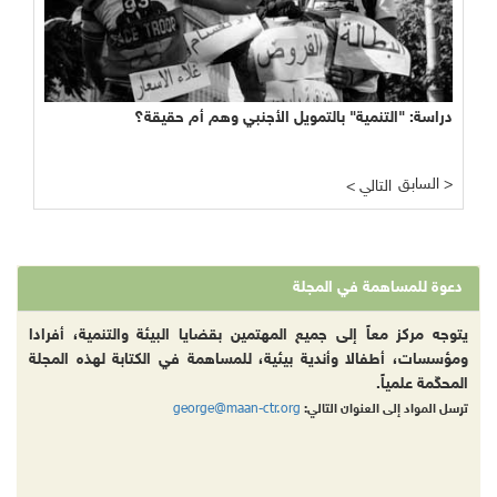
دراسة: "التنمية" بالتمويل الأجنبي وهم أم حقيقة؟
السابق >
< التالي
دعوة للمساهمة في المجلة
يتوجه مركز معاً إلى جميع المهتمين بقضايا البيئة والتنمية، أفرادا
ومؤسسات، أطفالا وأندية بيئية، للمساهمة في الكتابة لهذه المجلة
المحكّمة علمياً.
george@maan-ctr.org
ترسل المواد إلى العنوان التالي: