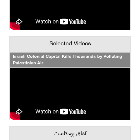
Selected Videos
Israeli Colonial Capital Kills Thousands by Polluting
Palestinian Air
آفاق بودكاست