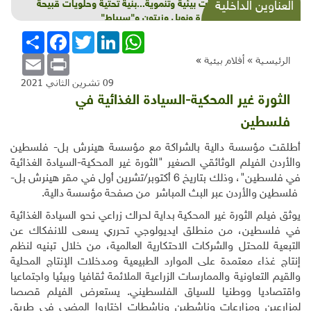
شذرات بيئية وتنموية...بنية تحتية وحلويات قبيحة
العناوين الداخلية
وحاكورة ونوبل وزيتون و"سيباط"
WhatsApp
LinkedIn
Twitter
Facebook
انشر
Email
Print
الرئيسية »
أفلام بيئية
»
09 تشرين الثاني 2021
الثورة غير المحكية-السيادة الغذائية في
فلسطين
أطلقت مؤسسة دالية بالشراكة مع مؤسسة هينرش بل
-
فلسطين
والأردن الفيلم الوثائقي الصغير "الثورة غير المحكية-السيادة الغذائية
في فلسطين"، وذلك بتاريخ 6 أكتوبر/تشرين أول في مقر هينرش بل
-
فلسطين والأردن عبر البث المباشر من صفحة مؤسسة دالية.
يوثق فيلم الثورة غير المحكية بداية لحراك زراعي نحو السيادة الغذائية
في فلسطين، من منطلق ايديولوجي تحرري يسعى للانفكاك عن
التبعية للمحتل والشركات الاحتكارية العالمية، من خلال تبنيه لنظم
إنتاج غذاء معتمدة على الموارد الطبيعية ومدخلات الإنتاج المحلية
والقيم التعاونية والممارسات الزراعية الملائمة ثقافيا وبيئيا واجتماعيا
واقتصاديا ووطنيا للسياق الفلسطيني. يستعرض الفيلم قصصا
لمزارعين ومزارعات وناشطين وناشطات اختاروا المضي في طريق