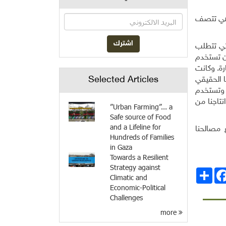
ات، وهي تتصف
لتي تتطلب
أن تستخدم
رة. وكانت
Selected Articles
ا الحقيقي
ة وتستخدم
نتاجنا من
”Urban Farming”... a
Safe source of Food
and a Lifeline for
 مصالحنا
Hundreds of Families
in Gaza
Towards a Resilient
Strategy against
انشر
Facebo
Climatic and
Economic-Political
Challenges
more