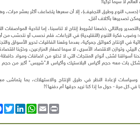
عالم لا سيما تركيا
!
 المجففة تخسر بين 60 و80% من وزنها (حسب النوع وطرق التجفيف)، إلا أن سعرها يتضاعف أكثر بعشر مر
يمكن تصديرها بأكلاف أقل
.
لتصدير وبالتالي خضعنا لشروط إنتاج لا تناسبنا، إما لناحية المواصفات ا
ب؛ وضرب فكرة التنوع (التقليدية) في الزراعات. فلم نحسب أو نتحسّب من 
ية في الإنتاج كعوائق جمركية، بعدما وقعنا اتفاقيات تحرير الأسواق والتجا
البيئي وتوازن الاقتصاد الأسري، لا سيما لصغار المزارعين، وخرّبنا اقتصادن
، وفتحنا أسواقنا لشتى أنواع المنتجات التي لا تخلو من اضافات ومواد حافظ
ات، بشكل بات معه حجم أكياس البلاستيك وأكياس الـ"شيبس" أكبر من حجم ا
 وسياسات لإعادة النظر في طرق الإنتاج والاستهلاك، بما يتماشى مع
ا في كل مرة - حول ما إذا كنا نريد حرقها أم دفنها؟
!
ok
Twitter
LinkedIn
WhatsApp
Email
Print