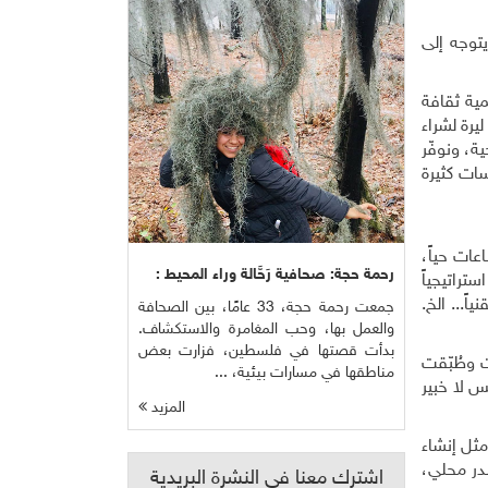
توجه إلى
مية ثقافة
شجيع الإنتاج المحلي، عبر "زوّادة" مدرسية من التفاح او الموز أو الفواكه المجففة والجوز واللوز المفيدة والغنية بالطاقة، بدل الـ500 ليرة لشراء
ة، ونوفّر
سات كثيرة
عات حياً،
رحمة حجة: صحافية رَحَّالة وراء المحيط :
تراتيجياً
ً... الخ.
جمعت رحمة حجة، 33 عامًا، بين الصحافة
والعمل بها، وحب المغامرة والاستكشاف.
بدأت قصتها في فلسطين، فزارت بعض
ت وطُبّقت
مناطقها في مسارات بيئية، ...
س لا خبير
المزيد
مثل إنشاء
در محلي،
اشترك معنا في النشرة البريدية