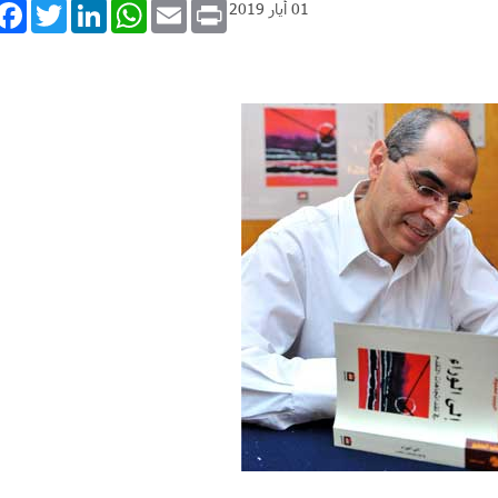
book
Twitter
LinkedIn
WhatsApp
Email
Print
01 أيار 2019