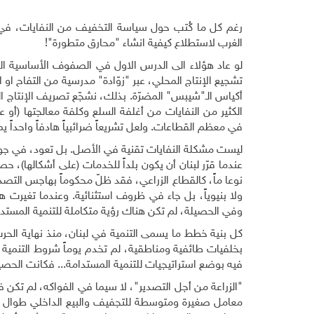
رغم كل ما كُتب حول سياسة التخفيف من النفايات، في 
الغرب لاستطلاع كيفية انشاء "محارق متطورة"
!
لو عاد هؤلاء الى الدرس الاول في الصفوف الأساسية الذي 
أكياس الـ"شيبس" المضرّة. بذلك، نشجّع تصريف الإنتاج ا
الكثير من النفايات من أغلفة السلع وكلفة معالجتها (أو ع
في معظم القطاعات. ولعل تشريعاً ضرائبياً هادفاً واحداً
ليست مشكلة النفايات تقنية في الأصل. بل تعود، في جوهر
عندما قرّر لبنان أن يكون بلداً للخدمات (على أشكالها)، 
نوعا ماً، كالقطاع الزراعي، فقد ظلّ محكوماً بهاجس التصدير
ولا بنيوياً، بل جاء في ظروف استثنائية. وعندما تغيرت هذه 
وفي الحصيلة، لم تكن هناك رؤية متكاملة للتنمية المستدام
كل بنية خطط ما يسمى التنمية في لبنان، منذ نهاية الحرب
بخلفيات طائفية ومناطقية، لم تخدم يوماً شروط التنمية 
فيه بوضع استراتيجيات للتنمية المستدامة... فكانت الحصيلة
"الزراعة من أجل التصدير"، لا سيما في الفواكه، لم تكن ف
معامل صغيرة ومتوسطة للتجفيف والبيع الداخلي طوال ال