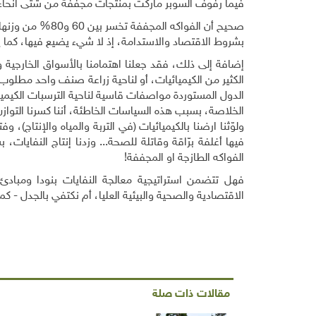
فيما رفوف السوبر ماركت بمنتجات مجففة من شتى أنحاء ال
صحيح أن الفواكه
بشروط الاقتصاد والاستدامة، إذ لا شيء يضيع فيها، كما 
إضافة إلى ذلك، فقد جعلنا اهتمامنا بالأسواق الخارجية وا
الكثير من الكيميائيات، أو لناحية زراعة صنف واحد مطلو
الدول المستوردة مواصفات قاسية لناحية الترسبات الكيميائ
الخلاصة، بسبب هذه السياسات الخاطئة، أننا كسرنا التوازن 
ولوّثنا ارضنا بالكيميائيات (في التربة والمياه والإنتاج)
فيها أغلفة برّاقة وقاتلة للصحة... وزدنا إنتاج النفاي
الفواكه الطازجة او المجففة
!
فهل تتضمن استراتيجية معالجة النفايات بنودا ومبادئ
الاقتصادية والصحية والبيئية العليا، أم نكتفي بالجدل - كم
مقالات ذات صلة