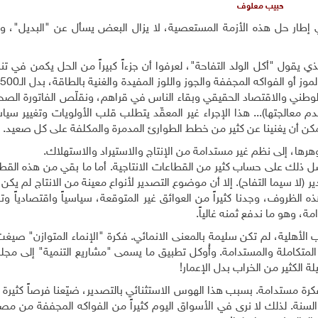
حبيب معلوف
إطار حل هذه الأزمة المستعصية، لا يزال البعض يسأل عن "البديل"، وي
يقول "أكل الولد التفاحة"، لعرفوا أن جزءاً كبيراً من الحل يكمن في تن
ت
لوطني والاقتصاد الحقيقي وبقاء الناس في قراهم، ونقلّص الفاتورة الصحي
دم معالجتها)... هذا الإجراء غير المعقّد يتطلب قلب الأولويات وتغيير سيا
 يمكن أن يغنينا عن كثير من خطط الطوارئ المدمرة والمكلفة على كل صعيد
.
ها، إلى نظم غير مستدامة من الإنتاج والاستيراد والاستهلاك
.
حصل ذلك على حساب كثير من القطاعات الانتاجية. أما ما بقي من هذه القطا
 (لا سيما التفاح). إلا أن موضوع التصدير لأنواع معينة من الانتاج لم يكن اس
الظروف، وجدنا كثيراً من العوائق غير المتوقعة، سياسياً واقتصادياً وتقنيا
ة، وهو ما ندفع ثمنه غالياً
.
 الأهلية، لم تكن سليمة بالمعنى الانمائي. فكرة "الإنماء المتوازن" صيغ
المتكاملة والمستدامة. وأُوكل تطبيق ما يسمى "مشاريع التنمية" إلى مجل
 الكثير من الخراب بدل الإعمار
!
كرة مستدامة. بسبب هذا الهوس الاستثنائي بالتصدير، ضيّعنا فرصاً كثيرة 
سنة. لذلك لا نرى في الأسواق اليوم كثيراً من الفواكه المجففة من مص