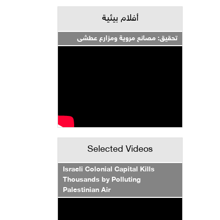
أفلام بيئية
تحقيق: مصانع مروية ومزارع عطشى
Selected Videos
Israeli Colonial Capital Kills
Thousands by Polluting
Palestinian Air