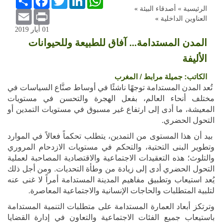
الرئيسية »
أصدقاء البيئة
»
Email
Print
العناوين الداخلية
»
01 أيار 2019
المدن المستدامة... آفاق للطبيعة وللحيوانات
الأليفة
الكاتب:
جميلة مرابط / المغرب
تُعد المدن المستدامة توجهًا ناشئًا في أوساط صنَّاع السياسات في
مختلف أنحاء العالم، بفعل الهجرة والتحسن في مستويات
المعيشة، ما أدى إلى ارتفاع غير مسبوق في مستويات التمدين أو
التحول الحضري.
بيد أن هذا المستوى من التمدين، يتطلب تحكماً فعالاً في الموارد
وتطوير البنى التحتية، والتحكم في مستويات الازدحام المروري
والتلوث؛ هذه التعقيدات الاجتماعية والاقتصادية المصاحبة لعملية
التحول الحضري أدى إلى زيادة من وطأة التحديات
.
ومن أجل ذلك
يُعد استيعاب وتطبيق مفاهيم المدينة المستدامة أمراً لا غنى عنه
لتلبية المتطلبات والحاجات الإنسانية والاجتماعية المعاصرة.
وترتكز أبعاد العمارة المستدامة على متطلبات التنمية المستدامة
باستيعاب جميع الفئات الاجتماعية والتعاون في إدارة القضايا