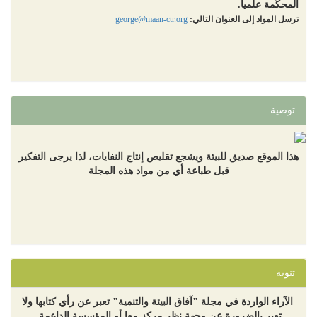
المحكّمة علمياً.
ترسل المواد إلى العنوان التالي:
george@maan-ctr.org
توصية
هذا الموقع صديق للبيئة ويشجع تقليص إنتاج النفايات، لذا يرجى التفكير
قبل طباعة أي من مواد هذه المجلة
تنويه
الآراء الواردة في مجلة "آفاق البيئة والتنمية" تعبر عن رأي كتابها ولا
تعبر بالضرورة عن وجهة نظر مركز معا أو المؤسسة الداعمة.