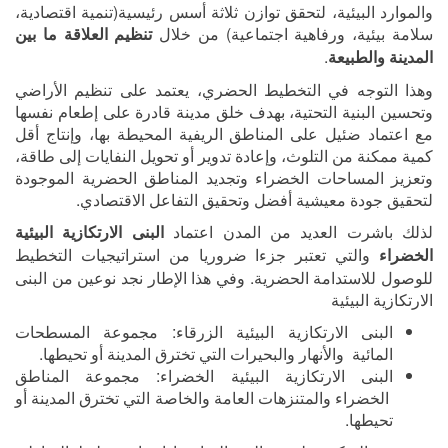
والموارد البيئية، لتحقق توازن ثلاثة أسس رئيسية(تنمية اقتصادية،
سلامة بيئية، ورفاهية اجتماعية) من خلال
تنظيم العلاقة ما بين
.
المدينة والطبيعة
وهذا التوجه في التخطيط الحضري، يعتمد على تنظيم الأراضي
وتحسين البنية التحتية، بهدف خلق مدينة قادرة على إطعام نفسها
مع اعتماد ضئيل على المناطق الريفية المحيطة بها، وإنتاج أقل
كمية ممكنة من التلوث، وإعادة تدوير أو تحويل النفايات إلى طاقة،
وتعزيز المساحات الخضراء وتجديد المناطق الحضرية الموجودة
لتحقيق جودة معيشية أفضل وتحقيق التفاعل الاقتصادي
.
لذلك باشرت العديد من المدن اعتماد
البنى الارتكازية البيئية
والتي تعتبر جزءا ضروريا من استراتيجيات التخطيط
الخضراء
للوصول للاستدامة الحضرية. وفي هذا الإطار نجد نوعين من البنى
الارتكازية البيئية
البنى الارتكازية البيئية الزرقاء: مجموعة المسطحات
المائية والأنهار والبحيرات التي تخترق المدينة أو تحيطها
.
البنى الارتكازية البيئية الخضراء: مجموعة المناطق
الخضراء والمتنزهات العامة والخاصة التي تخترق المدينة أو
تحيطها.