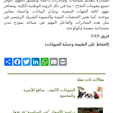
جميع مقومات النجاح
–
بما في ذلك الرؤية الوطنية الكلية، وتضافر
جهود كافة الجهات المعنية، وتبادل البيانات، واعتماد معايير
موحدة. كما تعتبر الجمعيات البيئية والتنموية الشريك الرئيسي في
مثل هذه المبادرات والفاعل المهم في صياغة نموذج مدن
مستدامة ببصمة إيكولوجية.
فريق
FAN
(الحفاظ على الطبيعة وحماية الحيوانات)
Print
Email
WhatsApp
LinkedIn
Twitter
انشر
Facebook
مقالات ذات صلة
الحيوانات الأليفة... منافع للأسرة
والمجتمع
دراسة: الأشجار "غير المناسبة" قد تجعل