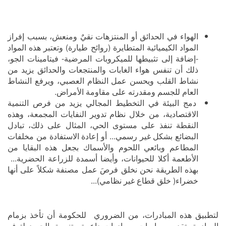
الهواء في الحدائق أو المنتزهات نقيٌ ومنعش، بسبب إفراز
المواد الكيميائية المتطايرة (روائح طيارة) وتعتبر هذه المواد
-إضافة إلى تثبيطها للميكروبات المرضية- فيتامينات الجو،
ذلك أن تنفس هواء الغابات والمنتجعات والحدائق يزيد من
نشاط القلب ويحسن عمل النظام العصبي، ويرفع النشاط
العام للجسم ومقدرته على مقاومة الأمراض.
دمج البيئة في التخطيط المجالي يزيد من فرص التنمية
الاقتصادية، من خلال نظام تدوير النفايات المجمعة، وهذه
النقطة تنفذ على مستوى الحي، المثال على ذلك، تبادل
البضائع بشكل غير رسمي... أو إعادة الاستفادة من مخلفات
المطاعم وبائعي اللحوم والأسماك بجعل هذه البقايا من
الأطعمة أكلا للحيوانات، وأيضا أسمدة للزراعة الحضرية...
بهذه الطريقة نحن نخلق فرصَ عمل مصنفة شكلاً على أنها
خضراء( خلق قطاع غير نظامي)...
لتطبيق هذه المبادرات، من الضروري للحكومة أن تأخذ بزمام
المبادرة بتقديم سياسات ومبادرات داعمة وتنسيق الجهود لتوفر