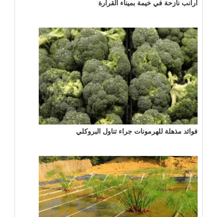
أرانب نازحة في خيمة بميناء القرارة
فوائد مذهلة للهرمونات جراء تناول البروكلي