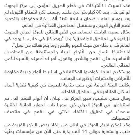
فقد تسببت الاشتباكات في قطع الطريق المؤدي إلى مركز البحوث
الواقع على بعد 30 كيلومترا من حلب. وبسبب تكرر انقطاع الكهرباء لم
يعد بوسع العلماء ضمان سلامة 150 ألف بذرة محفوظة بالتجميد
تضم التاريخ الجيني ومستقبل المحاصيل الغذائية في العالم
.
وقال سعيد، الباحث المساعد في الفرع اللبناني للمركز الدولي للبحوث
الزراعية في المناطق الجافة (إيكاردا) "يوجد كنز في حلب. لا يوجد في
العالم شيء مثله من حيث التنوع والبذور وما يتم هناك من عمل".
فالاحتفاظ بنسخ من الأنواع البرية والمستنبطة من المحاصيل
الأساسية، مثل القمح والشعير والفول، أمر له أهميته بالنسبة للأمن
الغذائي العالمي
.
ويستخدم العلماء خواصها المختلفة في استنباط أنواع جديدة مقاومة
للأمراض والحشرات أو ظروف الجفاف
.
وكانت البيئة الجافة في حلب مثالية للبحوث في كيفية تغذية أعداد
السكان المتنامية في المناطق القاحلة
.
وقال حسن مشلب، مدير المركز في لبنان، أن أنواع القمح التي تم
استنباطها في المركز الدولي في سوريا ذات الموارد المائية الفقيرة
ساعدت في تحقيق الاكتفاء الذاتي في القمح في منتصف
التسعينات
.
وقد تمكن فريق المركز في لبنان من إنقاذ بعض البذور الفريدة من
حلب، واستعارة حوالي 14 ألف بذرة حتى الآن من مؤسسات بحثية