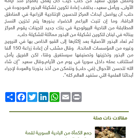
وانتقل فوزي سعيد من حلب حيث كان يعمل بالمركز منذ أيامه
الأولى. ويأمل سعيد، بخلاف إعادة تكوين تشكيلة البذور الموجودة في
حلب أن يواصل أبحاث المركز لتحسين الإنتاجية الزراعية في المناطق
الجافة. وما إن تنبت البراعم الخضراء بذورها يتم تخزين النسخ
المطابقة من الناحية البيولوجية في بنك جديد للجينات يقوم المركز
ببنائه في لبنان لتكوين تشكيلة من البذور مماثلة لتشكيلة حلب
.
ثم تعاد البذور الأصلية بعد إكثارها إلى القبو الخاص بها في النرويج
وغيره من المؤسسات المانحة
.
وقال مشلب أن إعادة زراعة 150 ألفا
من البذور وتخزينها وتصنيفها سيستغرق وقتا، لكن الفريق يأمل
استئناف عمله داخل سوريا في يوم من الأيام.وقال سعيد "إن شاء
الله تتحسن الأحوال (في حلب) ونتمكن من أخذ بذورنا والعودة لإجراء
أبحاثنا العلمية التي ستفيد العالم كله".
Print
Email
WhatsApp
LinkedIn
Twitter
انشر
Facebook
مقالات ذات صلة
جمع الكمأة من البادية السورية لقمة