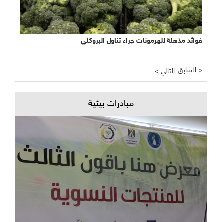
فوائد مذهلة للهرمونات جراء تناول البروكلي
السابق >
< التالي
مبادرات بيئية