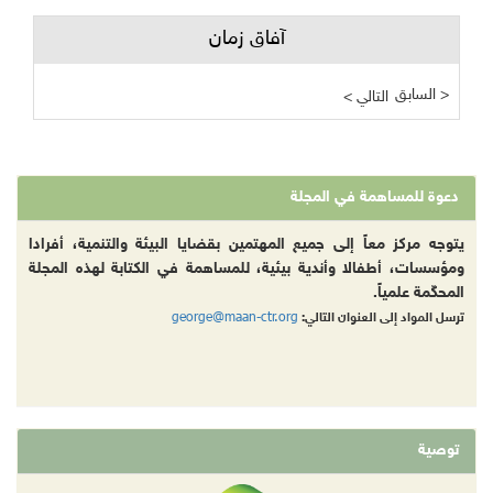
آفاق زمان
السابق >
< التالي
دعوة للمساهمة في المجلة
يتوجه مركز معاً إلى جميع المهتمين بقضايا البيئة والتنمية، أفرادا
ومؤسسات، أطفالا وأندية بيئية، للمساهمة في الكتابة لهذه المجلة
المحكّمة علمياً.
george@maan-ctr.org
ترسل المواد إلى العنوان التالي:
توصية