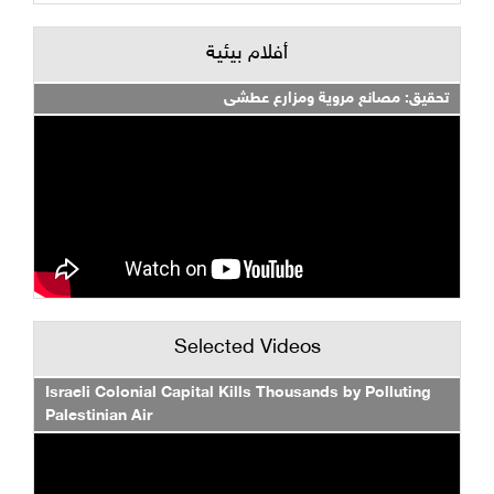
أفلام بيئية
تحقيق: مصانع مروية ومزارع عطشى
Selected Videos
Israeli Colonial Capital Kills Thousands by Polluting
Palestinian Air