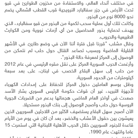
في مختلف أنحاء العالم، والاستفادة من مخزون الطوارئ في قبو
تحت الأرض في جزر سفالبارد النرويجية قرب القطب الشمالي يضم
نحو 8000 نوع من البذور
.
وكانت تلك أول عملية سحب لكمية من البذور من قبو سفالبارد، الذي
يهدف لحماية بذور المحاصيل من أي أزمات نووية ومن الكوارث
الطبيعية والحروب
.
وقال مشلب "قررنا قبل فترة أننا الآن في وضع طارئ. في الأشهر
القليلة الماضية وبسبب تصاعد القتال حول حلب لم نتمكن من
الوصول إلى المركز لمعرفة حالة البذور".
وأرغمت الحرب السورية المركز على نقل مقره الرئيسي في عام 2012
من حلب إلى سهل البقاع الخصب في لبنان، على بعد سبعة
كيلومترات من الحدود السورية
.
وظل بوسع العاملين دخول المركز للحفاظ على إمدادات الكهرباء
لأجهزة التبريد، غير أن قوات حكومة الرئيس السوري بشار الأسد
صعدت في أواخر العام الماضي هجماتها بدعم من الضربات الجوية
الروسية حول حلب وأصبح الوصول إلى بنك البذور مستحيلا
.
الآن أصبح سهل البقاع يستضيف الكثير من اللاجئين السوريين الذين
يعيشون بين حقول الأعشاب والخضر، بعد أن كان في يوم من الأيام
قاعدة للجنود السوريين خلال الحرب الأهلية اللبنانية التي استمرت 15
عاما وانتهت عام 1990
.