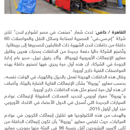
القاهرة / خاص
: تحت شعار "صنعت في مصر لشوارع لندن" تنتج
شركة "إم.سي.في" المصرية لصناعة وسائل النقل والمواصلات 60
حافلة من حافلات لندن الشهيرة ذات الطابقين لتصديرها إلى بريطانيا
.
وتُصَنِع الشركة حاليا دفعة جديدة من الحافلات بمحرك هجين يطابق
معايير الإنبعاثات الأوروبية (يورو6). وأكد رفيق نبيل، مدير عام إدارة
الجودة في الشركة، أن هذه أول مرة يجري فيها تصنيع حافلة بهذه
المواصفات الفنية خارج أوروبا
.
وقال هذه الحافلات الهجينة تعمل بالديزل والكهرباء في الوقت نفسه،
بحسب معايير "يورو6" بشأن الإنبعاثات الغازية الضارة بالبيئة. وأضاف
ان هذه أول مرة تصنع مثل هذه الحافلات خارج أوروبا
.
و"يورو6" معيار أوروبي لتحديد المعدلات المقبولة لإنبعاثات عوادم
السيارات الجديدة التي تُسجل في الدول الأعضاء في الاتحاد الأوروبي
منذ أول أيلول 2015
.
والهدف من هذه التكنولوجيا هو تقليل إنبعاثات الكربون في عوادم
المركبات. حيث تقضي معايير "يورو6" بأن تكون إنبعاثات الحافلة من
ثاني أكسيد النيتروجين أقل بنسبة 96 في المئة منها بموجب معايير