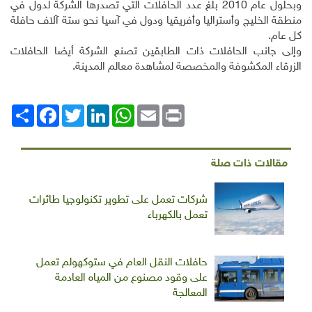
وبحلول عام 2010 بلغ عدد الحافلات التي تصدرها الشركة لدول في
منطقة الخليج وأستراليا وأفريقيا ودول في آسيا نحو ستة آلاف حافلة
كل عام
.
وإلى جانب الحافلات ذات الطابقين تصنع الشركة أيضا الحافلات
الزرقاء المكشوفة والمخصصة لمشاهدة معالم المدينة
.
Print
Email
WhatsApp
LinkedIn
Twitter
انشر
Facebook
مقالات ذات صلة
شركات تعمل على تطوير تكنولوجيا طائرات
تعمل بالكهرباء
حافلات النقل العام في ستوكهولم تعمل
على وقود مصنوع من المياه العادمة
المعالجة