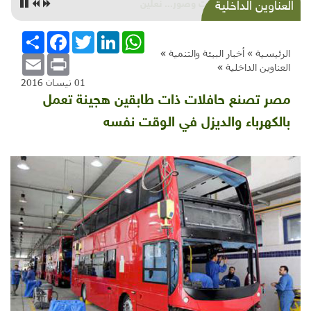
حكايات وصور... نعلين
العناوين الداخلية
WhatsApp
LinkedIn
Twitter
Facebook
انشر
الرئيسية »
أخبار البيئة والتنمية
»
Email
Print
العناوين الداخلية
»
01 نيسان 2016
مصر تصنع حافلات ذات طابقين هجينة تعمل
بالكهرباء والديزل في الوقت نفسه