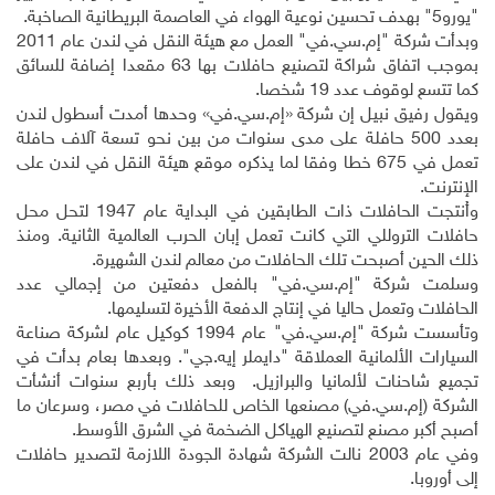
"يورو5" بهدف تحسين نوعية الهواء في العاصمة البريطانية الصاخبة
.
وبدأت شركة "إم.سي.في" العمل مع هيئة النقل في لندن عام 2011
بموجب اتفاق شراكة لتصنيع حافلات بها 63 مقعدا إضافة للسائق
كما تتسع لوقوف عدد 19 شخصا
.
ويقول رفيق نبيل إن شركة «إم.سي.في» وحدها أمدت أسطول لندن
بعدد 500 حافلة على مدى سنوات من بين نحو تسعة آلاف حافلة
تعمل في 675 خطا وفقا لما يذكره موقع هيئة النقل في لندن على
الإنترنت
.
وأُنتجت الحافلات ذات الطابقين في البداية عام 1947 لتحل محل
حافلات التروللي التي كانت تعمل إبان الحرب العالمية الثانية. ومنذ
ذلك الحين أصبحت تلك الحافلات من معالم لندن الشهيرة
.
وسلمت شركة "إم.سي.في" بالفعل دفعتين من إجمالي عدد
الحافلات وتعمل حاليا في إنتاج الدفعة الأخيرة لتسليمها
.
وتأسست شركة "إم.سي.في" عام 1994 كوكيل عام لشركة صناعة
السيارات الألمانية العملاقة "دايملر إيه.جي". وبعدها بعام بدأت في
تجميع شاحنات لألمانيا والبرازيل
.
وبعد ذلك بأربع سنوات أنشأت
الشركة (إم.سي.في) مصنعها الخاص للحافلات في مصر، وسرعان ما
أصبح أكبر مصنع لتصنيع الهياكل الضخمة في الشرق الأوسط
.
وفي عام 2003 نالت الشركة شهادة الجودة اللازمة لتصدير حافلات
إلى أوروبا
.