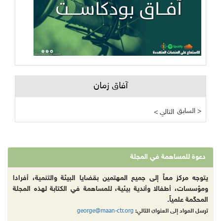
آفاق زمان
السابق >
< التالي
دعوة للمساهمة في المجلة
يتوجه مركز معاً إلى جميع المهتمين بقضايا البيئة والتنمية، أفرادا
ومؤسسات، أطفالا وأندية بيئية، للمساهمة في الكتابة لهذه المجلة
المحكّمة علمياً.
george@maan-ctr.org
ترسل المواد إلى العنوان التالي: