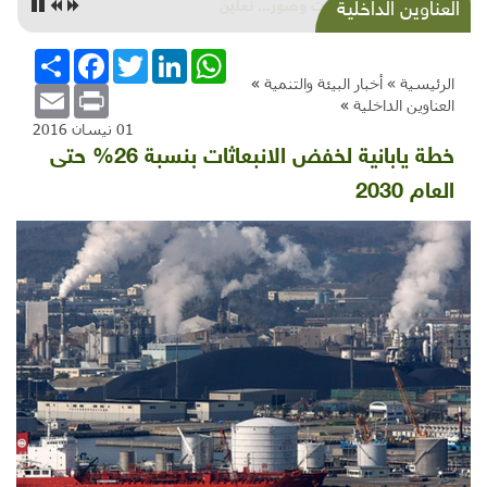
حكايات وصور... نعلين
العناوين الداخلية
WhatsApp
LinkedIn
Twitter
Facebook
انشر
الرئيسية »
أخبار البيئة والتنمية
»
Email
Print
العناوين الداخلية
»
01 نيسان 2016
خطة يابانية لخفض الانبعاثات بنسبة 26% حتى
العام 2030