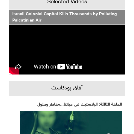
Selected Videos
Israeli Colonial Capital Kills Thousands by Polluting
Palestinian Air
آفاق بودكاست
الحلقة الثالثة: البلاستيك في حياتنا...مخاطر وحلول