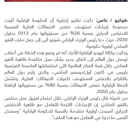
طوكيو / خاص:
ذكرت تقارير إخبارية أن الحكومة اليابانية أقرت
مجموعة إجراءات تستهدف خفض الانبعاثات الغازية المسببة
للاحتباس الحراري بنسبة 26% من مستوياتها عام 2013 بحلول
2030، حيث دعا رئيس الوزراء الياباني شينزو آبي إلى جعل ملف التغير
المناخي أولوية حكومية
.
وذكرت وكالة كيودو اليابانية للأنباء أنه تم وضع هذه الخطة في أعقاب
توصل دول العالم إلى اتفاق جديد بشأن سبل مكافحة ظاهرة التغير
المناخي خلال قمة المناخ العالمية التي استضافتها العاصمة الفرنسية
باريس في كانون أول/ديسمبر الماضي، والذي يلزم دول العالم
بالالتزام بالخفض المستهدف لكميات الانبعاثات الغازية. وتشمل
الخطة اليابانية خفض الانبعاثات بنسبة 80% عن مستوياتها الراهنة
بحلول عام 2050.
من ناحيته قال رئيس الوزراء الياباني خلال اجتماع لفريق عمل مختص
بالتغير المناخي إن الإجراءات اللازمة للتعامل مع ظاهرة الاحتباس
الحراري أصبحت أولوية متقدمة بالنسبة للحكومة اليابانية "وسنبذل
أقصى ما لدينا في التعامل مع هذا الملف".