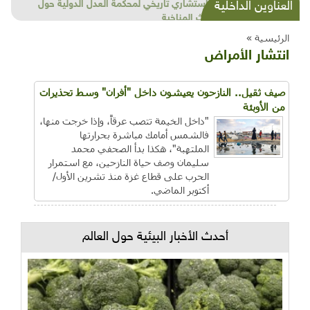
شذرات بيئية وتنموية...بنية تحتية وحلويات قبيحة
العناوين الداخلية
وحاكورة ونوبل وزيتون و"سيباط"
الرئيسية »
انتشار الأمراض
صيف ثقيل.. النازحون يعيشون داخل "أفران" وسط تحذيرات
من الأوبئة
"داخل الخيمة تتصب عرقاً، وإذا خرجت منها،
فالشمس أمامك مباشرة بحرارتها
الملتهبة"، هكذا بدأ الصحفي محمد
سليمان وصف حياة النازحين، مع استمرار
الحرب على قطاع غزة منذ تشرين الأول/
أكتوبر الماضي.
أحدث الأخبار البيئية حول العالم