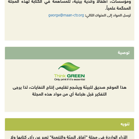
ومؤسسات، أطفالا وأندية بيئية، للمساهمة في الكتابة لهذه المجلة
المحكّمة علمياً.
george@maan-ctr.org
ترسل المواد إلى العنوان التالي:
توصية
هذا الموقع صديق للبيئة ويشجع تقليص إنتاج النفايات، لذا يرجى
التفكير قبل طباعة أي من مواد هذه المجلة
تنويه
الآراء الواردة في مجلة "آفاق البيئة والتنمية" تعبر عن رأي كتابها ولا