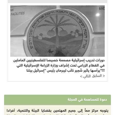
دورات تدريب إسرائيلية مصممة خصيصا للفلسطينيين العاملين
في القطاع الزراعي تحت إشراف وزارة الزراعة الإسرائيلية التي
يرأسها يائير شَمِير نائب ليبرمان رئيس "إسرائيل بيتنا"!!!
السابق >
< التالي
دعوة للمساهمة في المجلة
يتوجه مركز معاً إلى جميع المهتمين بقضايا البيئة والتنمية، أفرادا