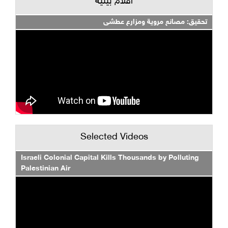
أفلام بيئية
تحقيق: مصانع مروية ومزارع عطشى
Selected Videos
Israeli Colonial Capital Kills Thousands by Polluting
Palestinian Air