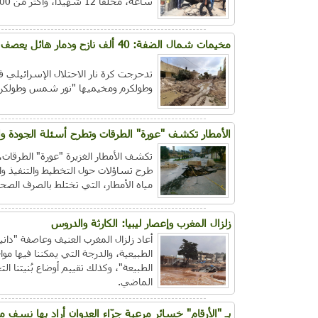
ساعة، مخلفًا 12 شهيدًا، وأكثر من 100 جريح، منهم 20 وُصفت حالتهم بالحرجة.
مخيمات شمال الضفة: 40 ألف نازح ودمار هائل يعصف بالبُنية التحتية
تدحرجت كرة نار الاحتلال الإسرائيلي ف
وطولكرم ومخيميها "نور شمس وطولكرم"
الأمطار تكشف "عورة" الطرقات وتطرح أسئلة الجودة وا
تكشف الأمطار الغزيرة "عورة" الطرقات
طرح تساؤلات حول التخطيط والتنفيذ وا
مياه الأمطار، التي تختلط بالصرف الصح
زلزال المغرب وإعصار ليبيا: الكارثة والدروس
أعاد زلزال المغرب العنيف وعاصفة "داني
الطبيعية، والدرجة التي يمكننا فيها مو
الطبيعة"، وكذلك تقييم أوضاع بُنيتنا ال
الماضي.
بـ "الأرقام" خسائر مرعبة جرّاء العدوان أراد بها نسف م