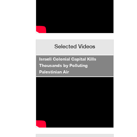
Selected Videos
Israeli Colonial Capital Kills
Thousands by Polluting
Palestinian Air