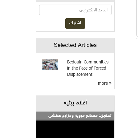
Selected Articles
Bedouin Communities
in the Face of Forced
Displacement
more
أفلام بيئية
تحقيق: مصانع مروية ومزارع عطشى