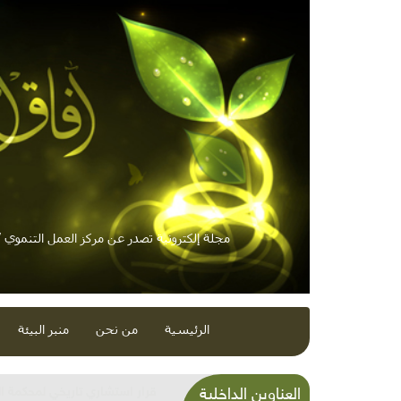
مجلة إلكترونية تصدر عن مركز العمل التنموي / 
الرئيسية
من نحن
منبر البيئة
شذرات بيئية وتنموية...بنية تح
العناوين الداخلية