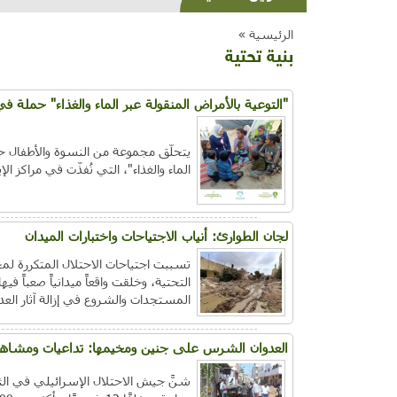
الرئيسية »
بنية تحتية
"التوعية بالأمراض المنقولة عبر الماء والغذاء" حملة في
يتحلّق مجموعة من النسوة والأطفال ح
الماء والغذاء"، التي نُفذّت في مراكز ا
لجان الطوارئ: أنياب الاجتياحات واختبارات الميدان
تسببت اجتياحات الاحتلال المتكررة لمح
التحتية، وخلقت واقعاً ميدانياً صعباً ف
المستجدات والشروع في إزالة آثار العد
العدوان الشرس على جنين ومخيمها: تداعيات ومشاهد