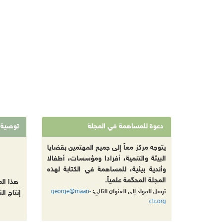
دعوة للمساهمة في المجلة
توصية
يتوجه مركز معاً إلى جميع المهتمين بقضايا
البيئة والتنمية، أفرادا ومؤسسات، أطفالا
وأندية بيئية، للمساهمة في الكتابة لهذه
المجلة المحكّمة علمياً.
هذا ال
george@maan-
ترسل المواد إلى العنوان التالي:
إنتاج ال
ctr.org