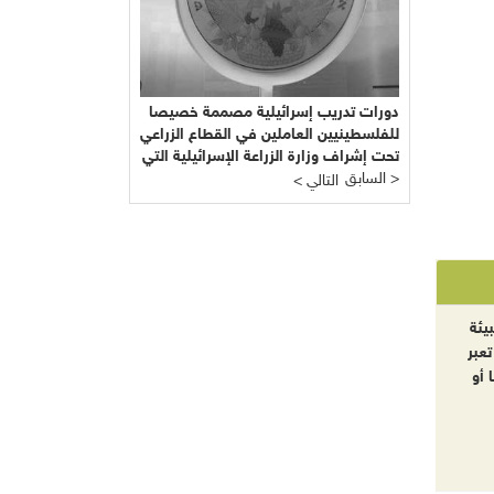
دورات تدريب إسرائيلية مصممة خصيصا
للفلسطينيين العاملين في القطاع الزراعي
تحت إشراف وزارة الزراعة الإسرائيلية التي
السابق >
يرأسها يائير شَمِير نائب ليبرمان رئيس
< التالي
"إسرائيل بيتنا"!!!
يئة
تعبر
 أو