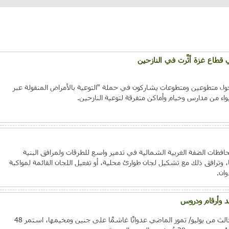
 قطاع غزة أثَّرت في النازحين
ول متطوعين ومتطوعات يشاركون في حملة "التوعية بالأمراض المنقولة عبر
لإيواء من مدارس وخيام وأماكن متفرقة لتوعية النازحين.
افظات الضفة الغربية الشمالية في تدمير واسع للطرقات ولمرافق البنية
يها، وترافق ذلك مع تشكيل لجان طوارئ محلية، أو تفعيل اللجان القائمة لمواكبة
وان.
 وأرقام ودروس
شنَّ جيش الاحتلال الإسرائيلي في الثالث من يوليو/ تموز الماضي عدوانًا غاشمًا على جنين ومخيمها، استمر 48