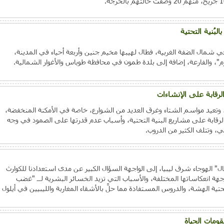
ي شمال الضفة الغربية، فطال لهيبها مخيم جنين وأربعة أحياء في المدينة،
، والفارعة، إضافة إلى بلدة طمون في محافظة طوباس والأغوار الشمالية.
لرقابة على الإنشاءات
، وتعيد مواسم الشتاء وغرق العديد من الشوارع، خاصة في الأمكنة المنخفضة،
لرقابة على مشاريع البنية التحتية، وأسباب عدم قدرتها على الصمود في وجه
ي، وتتلف الكثير من الدروب.
ال" الهوجاء شرق ليبيا، إلى الواجهة السؤال الكبير عن مدى استعدادنا للكوارث
اجهة انعكاساتها المختلفة، والأسباب التي تزيد الخسائر البشرية لــ "غضب
تحتية الهشة، والدروس المستفادة مما حلَّ بالأشقاء المغاربة والليبيين في أيلول
قومات الحياة