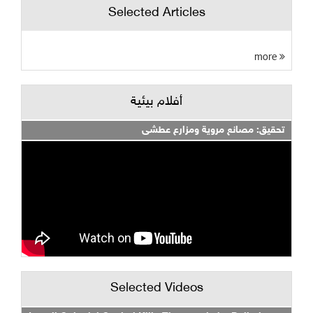
Selected Articles
more
أفلام بيئية
تحقيق: مصانع مروية ومزارع عطشى
Selected Videos