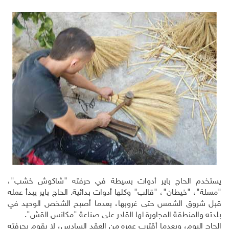
يستخدم الحاج باير أدوات بسيطة في حرفته "شاكوش خشب"،
"مسلة"، "خيطان"، "قالب" وكلها أدوات بدائية. الحاج باير يبدأ عمله
قبل شروق الشمس حتى غروبها، بعدما أصبح الشخص الوحيد في
بلدته والمنطقة المجاورة لها القادر على صناعة "مكانس القش".
الحاج اليوم، وبعدما أقترب عمره من العقد السادس، لا يقوم بحرفته