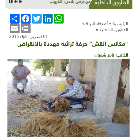
زهرة من أرض بلادي: الخروب
العناوين الداخلية
WhatsApp
LinkedIn
Twitter
Facebook
انشر
الرئيسية »
أصدقاء البيئة
»
Email
Print
العناوين الداخلية
»
01 تشرين الأول 2015
"مكانس القش" حرفة تراثية مهددة بالانقراض
الكاتب:
تامر شعبان