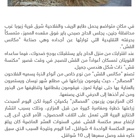
في مكانٍ متواضع يحمل طابع الريف والفلاحية شرق قرية زبوبا غرب
محافظة جنين، يجلس الحاج صبحي باير فوق مقعده المميز، متمسكاً
بحرفته التقليدية التي توارثها عن أجداده وهي صناعة "مكانس
القش".
عند اقترابك من منزل الحاج باير يستقبلك بوجهٍ ضحوك، فيما ساعداه
القويتان تمسكان أعواداً من القش لتصبح في وقت قصير "مكنسة
قش" ذات شكل هندسي جميل.
تصنع "مكانس القش" من نوع خاص من أنواع الذرة يسميه الفلاحون
"المصالح"، حيث يقومون بزراعتها في مطلع شهر نيسان ويستمرون
بالعناية بها حتى نهاية تموز، فيقومون بقطافها وتنظيفها من البذور
ومن ثم أخذها إلى الحرفي الذي يصنعها.
كان المزارعون يزرعون "المصالح" بكمياتٍ كبيرة لكن اليوم أصبحت
زراعتها خطرة ومغامرة كبيرة من قبل المزارع، وذلك بسبب انتشار
الخنازير البرية التي تعمل على اتلاف المحصول، الأمر الذي أدى إلى
ارتفاع سعر مكنسة القش. ففي السنوات العشر الماضية كان يبلغ
سعر المكنسة الواحدة 4 شواقل، أما اليوم ونتيجة السبب الذي سبق
ذكره فقد وصل سعرها إلى 10 شواقل.