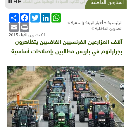
زهرة من أرض بلادي: الخروب
العناوين الداخلية
WhatsApp
LinkedIn
Twitter
Facebook
انشر
الرئيسية »
أخبار البيئة والتنمية
»
Email
Print
العناوين الداخلية
»
01 تشرين الأول 2015
آلاف المزارعين الفرنسيين الغاضبين يتظاهرون
بجراراتهم في باريس مطالبين بإصلاحات أساسية