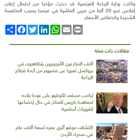
وكانت وزارة الزراعة الفرنسية قد حذرت مؤخرا من احتمال إعلان
إفلاس نحو 20 ألفا من مربي الماشية في فرنسا بسبب المنافسة
الشديدة وانخفاض الأسعار
.
Print
Email
WhatsApp
LinkedIn
Twitter
انشر
Facebook
مقالات ذات صلة
آلاف المزارعين الأوروبيين يتظاهرون في
بروكسل تعبيرا عن غضبهم من أزمة قطاع
الزراعة
ترامب مستعد للتوقيع على عودة بلاده
لمعاهدة باريس للمناخ في حال إخضاعها
لتغييرات أساسية
اكتشاف موقع أثري عمره تسعة آلاف عام
في صحراء الأردن