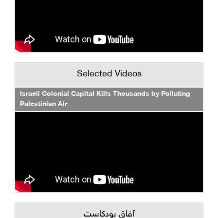
Selected Videos
Israeli Colonial Capital Kills Thousands by Polluting
Palestinian Air
آفاق بودكاست