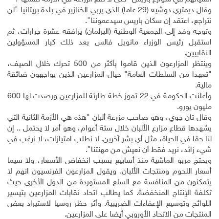
وقال ديمتري دوشيه (29 عاما) الذي يربي الخنازير في بلدة بريتانيا "لن
نتراجع، اعتقد إن سكان باريس سيدعموننا".
وتوجه وفد إلى الجمعية الوطنية (البرلمان) يرافقه عشرة جرارات، ثم
استقبل رئيس الوزراء مانويل فالس بعد ذلك كبار المسؤولين
النقابيين
.
وينتظر المزارعون الذين قاموا بأكثر من 500 تحرك خلال الصيف،
"تعهدا من السلطات العامة" حيال المزارعين الذين يواجهون ضائقة
مالية
.
وأعلنت الحكومة في 22 تموز خطة طارئة للمزارعين ورصدت لها 600
مليون يورو
.
وقال تان جوي، وهو صاحب مزرعة ألبان "هذه هي الأزمة الثانية التي
يشهدها قطاع مزارع الألبان خلال ستة أعوام، وهو أمر لا يحتمل .. إن
لنا حقا في الحياة، مثل أي بشر آخرين. لا نطلب امتيازات، لا نرغب في
شيء زائد، نريد فقط أن نعيش من مهنتنا".
ويحتج مربو الماشية منذ أسابيع بسبب انخفاض الأسعار، ولا سيما
أسعار اللحوم ومنتجات الألبان. ويقول المزارعون الفرنسيون انهم لا
يتمكنون من المنافسة مع السلع المستوردة من الدول الأخرى حيث
تكلفة الإنتاج المنخفضة. كما يطالب اتحاد نقابات المزارعين بتيسير
اللوائح وتوسيع الإعفاءات الضريبية. وأثر حظر روسيا لاستيراد بعض
المنتجات من الاتحاد الأوروبي أيضا على المزارعين
.