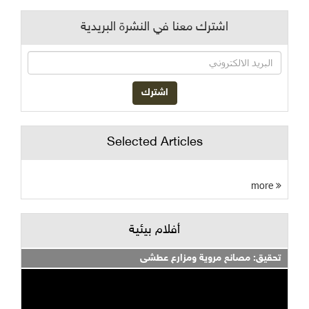
اشترك معنا في النشرة البريدية
Selected Articles
more
أفلام بيئية
تحقيق: مصانع مروية ومزارع عطشى