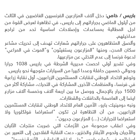
باريس / خاص:
دخل آلاف المزارعين الفرنسيين الغاضبين في الثالث
من أيلول الماضي بجراراتهم إلى باريس، في تظاهرة لعرض القوة من
اجل المطالبة بمساعدات وإصلاحات اساسية تحد من تراجع
مداخيلهم
.
وألصق المتظاهرون على جراراتهم شعارات تهدف إلى تحريك مشاعر
سكان المدن، ومنها "المزارعون يستغيثون" و"الموت في المراعي"
لدعوة فرنسا إلى عدم التخلي عن مزارعيها
.
وفي تقدير أولي احصت مديرية الشرطة في باريس 1038 جرارا
وحوالي خمسين حافلة وعددا كبيرا من السيارات متوجهة نحو باريس
.
وتوقع الاتحاد الوطني لنقابات المستثمرين الزراعيين، أول نقابة زراعية
في فرنسا، والمنظمات الأخرى المشاركة في التحرك، مشاركة أكثر من
1500 جرار بالإجمال. ووصل ما بين اربعة آلاف وخمسة آلاف مزارع
ايضا إلى العاصمة بالحافلات والقطارات
.
ونبه دومينيك بارو، الأمين العام للاتحاد الوطني لنقابات المستثمرين
الزراعيين، من أن التظاهرة لن تكون "استعراضا فولكلوريا ولا
استعراضا للجرارات (…) المزارعون جديون".
وفي اعقاب مجموعة من الأزمات التي ضربت منتجات الألبان
والأجبان ولحوم الأبقار والخنزير، دعت النقابة الفلاحين إلى التعبير عن
استيائهم في شوارع باريس "حتى لا تقع الزراعة في الأزمة نفسها"
.