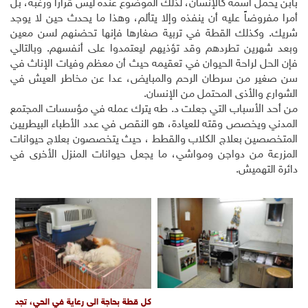
بابن يحمل اسمه كالإنسان، لذلك الموضوع عنده ليس قراراً ورغبة، بل
أمرا مفروضاً عليه أن ينفذه وإلا يتألم، وهذا ما يحدث حين لا يوجد
شريك. وكذلك القطة في تربية صغارها فإنها تحضنهم لسن معين
وبعد شهرين تطردهم وقد تؤذيهم ليعتمدوا على أنفسهم. وبالتالي
فإن الحل لراحة الحيوان في تعقيمه حيث أن معظم وفيات الإناث في
سن صغير من سرطان الرحم والمبايض، عدا عن مخاطر العيش في
الشوارع والأذى المحتمل من الإنسان.
من أحد الأسباب التي جعلت د. طه يترك عمله في مؤسسات المجتمع
المدني ويخصص وقته للعيادة، هو النقص في عدد الأطباء البيطريين
المتخصصين بعلاج الكلاب والقطط ، حيث يتخصصون بعلاج حيوانات
المزرعة من دواجن ومواشي، ما يجعل حيوانات المنزل الأخرى في
دائرة التهميش.
كل قطة بحاجة الى رعاية في الحي، تجد