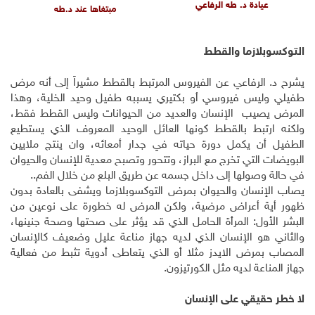
عيادة د. طه الرفاعي
مبتغاها عند
د.طه
التوكسوبلازما والقطط
يشرح د. الرفاعي عن الفيروس المرتبط بالقطط مشيراً إلى أنه مرض
طفيلي وليس فيروسي أو بكتيري يسببه طفيل وحيد الخلية، وهذا
المرض يصيب الإنسان والعديد من الحيوانات وليس القطط فقط،
ولكنه ارتبط بالقطط كونها العائل الوحيد المعروف الذي يستطيع
الطفيل أن يكمل دورة حياته في جدار أمعائه، وان ينتج ملايين
البويضات التي تخرج مع البراز، وتتحور وتصبح معدية للإنسان والحيوان
في حالة وصولها إلى داخل جسمه عن طريق البلع من خلال الفم.
.
يصاب الإنسان والحيوان بمرض التوكسوبلازما ويشفى بالعادة بدون
ظهور أية أعراض مرضية، ولكن المرض له خطورة على نوعين من
البشر الأول: المرأة الحامل الذي قد يؤثر على صحتها وصحة جنينها،
والثاني هو الإنسان الذي لديه جهاز مناعة عليل وضعيف كالإنسان
المصاب بمرض الايدز مثلا أو الذي يتعاطى أدوية تثبط من فعالية
جهاز المناعة لديه مثل الكورتيزون.
لا خطر حقيقي على الإنسان