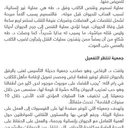
للمريض منها.
عملية تسميم وقنص الكلاب وفق د. طه هي عملية غير إنسانية،
تسبب العذاب للحيوان قبل موته، فالتسميم يسبب آلاماً مبرحة
تشمل تقلصات في العضلات وضربات عنيفة للقلب تستمر لربع ساعة
قبل وفاة الحيوان، فيما تؤدي عملية القنص إلى جرح الحيوان أحيانا
وليس قتله مباشرة، ما يسبب له عذابا شديداً، كما وصلت د. طه
شكاوٍ من أن بعضاً ممن ينفذون عمليات القتل يلجأون لضرب الكلاب
بالعصي حتى الموت.
جمعية تنتظر التفعيل
ولفت د. الرفاعي وهو صاحب جمعية حديثة التأسيس تعنى بالرفق
بالحيوان تنتظر توفير قطعة ارض ومصدر تمويل لإقامة مأهل للكلاب
في رام الله: "يجب القضاء على موروث موجود لدى كثير من أطفالنا
وهو حب تعذيب الحيوان وكأنه حشرة لا قيمة لها، سنسعى من خلال
جمعيتنا إلى تخفيف هذا السلوك المؤذي للحد الأدنى خلال 10
سنوات القادمة". تحدث متفائلاً.
وتهدف جمعيته التي تتوفر صفحة لها على الفيسبوك إلى العمل على
حماية البيئة، ورفع الوعي بها والمستوى الثقافي للمواطنين حول
أهمية التعامل مع الحيوان بإنسانية ورحمة، والعمل على الحفاظ على
الصحة العامة ومكافحة الأمراض التي تنتقل بين الحيوانات والبشر من