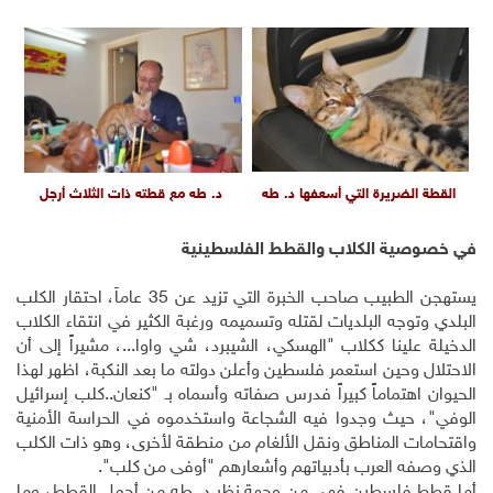
القطة الضريرة التي أسعفها د. طه
د. طه مع قطته ذات الثلاث أرجل
في خصوصية الكلاب والقطط الفلسطينية
يستهجن الطبيب صاحب الخبرة التي تزيد عن 35 عاماً، احتقار الكلب
البلدي وتوجه البلديات لقتله وتسميمه ورغبة الكثير في انتقاء الكلاب
الدخيلة علينا ككلاب "الهسكي، الشيبرد، شي واوا...، مشيراً إلى أن
الاحتلال وحين استعمر فلسطين وأعلن دولته ما بعد النكبة، اظهر لهذا
الحيوان اهتماماً كبيراً فدرس صفاته وأسماه بـ "كنعان..كلب إسرائيل
الوفي"، حيث وجدوا فيه الشجاعة واستخدموه في الحراسة الأمنية
واقتحامات المناطق ونقل الألغام من منطقة لأخرى، وهو ذات الكلب
الذي وصفه العرب بأدبياتهم وأشعارهم "أوفى من كلب".
أما قطط فلسطين فهي من وجهة نظر د. طه من أجمل القطط، وما