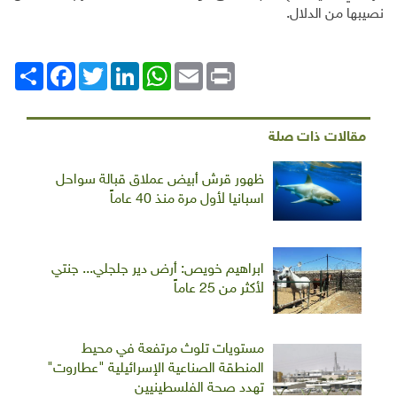
نصيبها من الدلال.
Print
Email
WhatsApp
LinkedIn
Twitter
انشر
Facebook
مقالات ذات صلة
ظهور قرش أبيض عملاق قبالة سواحل
اسبانيا لأول مرة منذ 40 عاماً
ابراهيم خويص: أرض دير جلجلي... جنتي
لأكثر من 25 عاماً
مستويات تلوث مرتفعة في محيط
المنطقة الصناعية الإسرائيلية "عطاروت"
تهدد صحة الفلسطينيين