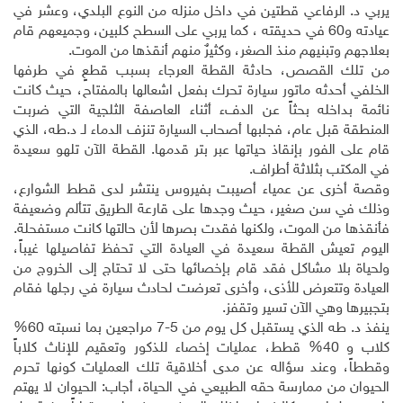
يربي د. الرفاعي قطتين في داخل منزله من النوع البلدي، وعشر في
عيادته و60 في حديقته ، كما يربي على السطح كلبين، وجميعهم قام
بعلاجهم وتبنيهم منذ الصغر، وكثيرٌ منهم أنقذها من الموت.
من تلك القصص، حادثة القطة العرجاء بسبب قطعٍ في طرفها
الخلفي أحدثه ماتور سيارة تحرك بفعل اشعالها بالمفتاح، حيث كانت
نائمة بداخله بحثاً عن الدفء أثناء العاصفة الثلجية التي ضربت
المنطقة قبل عام، فجلبها أصحاب السيارة تنزف الدماء لـ د.طه، الذي
قام على الفور بإنقاذ حياتها عبر بتر قدمها. القطة الآن تلهو سعيدة
في المكتب بثلاثة أطراف.
وقصة أخرى عن عمياء أصيبت بفيروس ينتشر لدى قطط الشوارع،
وذلك في سن صغير، حيث وجدها على قارعة الطريق تتألم وضعيفة
فأنقذها من الموت، ولكنها فقدت بصرها لأن حالتها كانت مستفحلة.
اليوم تعيش القطة سعيدة في العيادة التي تحفظ تفاصيلها غيباً،
ولحياة بلا مشاكل فقد قام بإخصائها حتى لا تحتاج إلى الخروج من
العيادة وتتعرض للأذى، وأخرى تعرضت لحادث سيارة في رجلها فقام
بتجبيرها وهي الآن تسير وتقفز.
ينفذ د. طه الذي يستقبل كل يوم من 5-7 مراجعين بما نسبته 60%
كلاب و 40% قطط، عمليات إخصاء للذكور وتعقيم للإناث كلاباً
وقططاً، وعند سؤاله عن مدى أخلاقية تلك العمليات كونها تحرم
الحيوان من ممارسة حقه الطبيعي في الحياة، أجاب: الحيوان لا يهتم