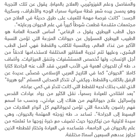
والمفاصل وعلم الفيزوثيربي (العلاج بالمياه). يقول عن تلك التجربة
وهو يمسح بيده شعر قطة سيامية سمراء الوجه والأطراف، وسكرية
الجسد: "كانت فرصة مهمة للتعرف على طرق حديثة في العلاج من
مجتمعات متقدمة قطعت شوطاً كبيراً في علم الحيوان ورعايته".
حول الطب البيطري يقول د. الرفاعي" أساس الصحة العامة هو
الطبيب البيطري المسؤول عن حيوانات المزرعة التي تؤمن النسبة
الأكبر من غذاء العالم، وبالنسبة للكلاب والقطط فهي أصل الطب
البشري، وعليها تتم تجربة العقاقير المختلفة لاستخدامها لاحقاً من
أجل الإنسان، ولها تُخصص المستشفيات وتنفق الميزانيات. وأضاف
د. طه أن للحيوان أهمية في الأدب العربي فقد ألّف عنه الجاحظ كتابا
كاملا "الحيوان" كما في التاريخ العربي الإسلامي قصصٌ عديدة عن
الرفق بالكلاب والقطط، ويكفي أن نتذكر الصحابي المسلم "أبو هريرة"
الذي لقب بذلك لحبه للقطط التي كانت تتدثر في كمي عباءته.
"بعد افتتاحي للعيادة رسمياً، نقل الكثير من رواد عيادات القدس
وإسرائيل علاج حيواناتهم من هناك إلى عيادتي، وحسب ما أسمع
فهم راضون بالخدمة التي تؤمن لحيواناتهم كل أنواع العلاجات من
البسيط إلى الجراحة". تساعد د. طه زوجته المهتمة بالحيوان، وهي
سيدة لاتينية من نيكارجوا حيث تضيف مع خبرة زوجها ما تعلمته من
علم بالحيوان في الجامعة، فتساعده في العيادة وتختار لقططه الذين
تجاوز عددهم السبعين أسماءً مختلفة.