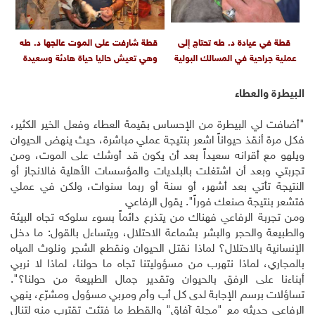
قطة في عيادة د. طه تحتاج إلى
قطة شارفت على الموت عالجها د. طه
عملية جراحية في المسالك البولية
وهي تعيش حاليا حياة هادئة وسعيدة
البيطرة والعطاء
"أضافت لي البيطرة من الإحساس بقيمة العطاء وفعل الخير الكثير،
فكل مرة أنقذ حيواناً اشعر بنتيجة عملي مباشرة، حيث ينهض الحيوان
ويلهو مع أقرانه سعيداً بعد أن يكون قد أوشك على الموت، ومن
تجربتي وبعد أن اشتغلت بالبلديات والمؤسسات الأهلية فالانجاز أو
النتيجة تأتي بعد أشهر، أو سنة أو ربما سنوات، ولكن في عملي
فتشعر بنتيجة صنعك فوراً". يقول الرفاعي
ومن تجربة الرفاعي فهناك من يتذرع دائماً بسوء سلوكه تجاه البيئة
والطبيعة والحجر والبشر بشماعة الاحتلال، ويتساءل بالقول: ما دخل
الإنسانية بالاحتلال؟ لماذا نقتل الحيوان ونقطع الشجر ونلوث المياه
بالمجاري، لماذا نتهرب من مسؤوليتنا تجاه ما حولنا، لماذا لا نربي
أبناءنا على الرفق بالحيوان وتقدير جمال الطبيعة من حولنا؟".
تساؤلات برسم الإجابة لدى كل أب وأم ومربي مسؤول ومشرّع، ينهي
الرفاعي حديثه مع "مجلة آفاق" والقطط ما فتئت تقترب منه لتنال