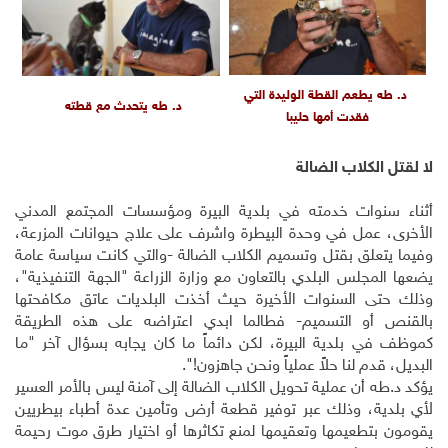
د. طه يطعم القطة الوليدة التي
د. طه يتحدث مع قطته
فقدت أمها حليبا
لا لقتل الكلاب الضالة
أثناء سنوات خدمته في بلدية البيرة ومؤسسات المجتمع المدني
الأخرى، عمل في وحدة البيطرة واشرف على علاج حيوانات المزرعة،
وفيما يتعلق بقتل وتسميم الكلاب الضالة -والتي كانت سياسة عامة
يضعها المجلس البلدي بالتعاون مع وزارة الزراعة "الجهة التنفيذية"،
وذلك حتى السنوات الأخيرة حيث أخذت البلديات عاتق مكافحتها
بالقنص أو التسميم- فطالما ابدي اعتراضه على هذه الطريقة
كموظف في بلدية البيرة، لكن دائماً ما كان يجابه بسؤال آخر "ما
البديل، قدم لنا حلاً عملياً ونحن جاهزون!".
يؤكد د.طه أن عملية تحويل الكلاب الضالة إلى آمنة ليس بالأمر العسير
لأي بلدية، وذلك عبر توفير قطعة أرض وتأمين عدة أطباء بيطريين
يقومون بتطعيمها وتعقيمها لمنع تكاثرها أو اختيار طرق موت رحيمة