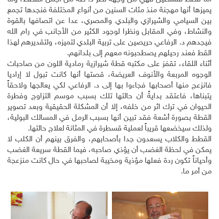
يميزها أنها مهجنة منذ مئات السنين من أنواع المختلفة فنجدها تجمع
بين السيامي والشيرازي والبلدي والمصري، عدا عن اتصافها بالقوة
والنشاط، وفي المقابل ونظرا لوجود الكثير من الأجانب في رام الله
فيجدهم د. الرفاعي حريصين على تربية البلدي لتميزه، ولتقديرهم لهذا
القط فعند رحيلهم يصطحبونه معهم إلى بلدانهم.
أثناء اللقاء، تقفز على مكتبه قطة شيرازية رمادية اللون من صاحبات
الوجوه المربعة والأنوف العريضة، قصتها أنها كانت تبول لا إراديا
فانزعج منها أصحابها فجاءوا بها إلى د. الرفاعي لكي يعالجها ولاحقاً
يتبناها، فاعتقد بدايةً أن حالتها تلك بسبب موسم التزاوج وفطرة
الحيوان في ترك اثر من خلفه، إلا أن المشكلة الحقيقية وبعد تصوير
القطة بصورة أشعة فقد تبين أنها بسبب الرمل في المسالك البولية،
ولذلك سيخضعها قريباً لعملية قسطرة في المثانة لعلاج حالتها.
القطط والكلاب يسعدون جدا بأصحابهم، والفرق بينهم أن الكلب لا
يمكن في لحظة الغضب أن يؤذي صاحبه، فيما القطة سريعة الغضب
وأحياناً تكون ردة فعلها مؤذية ومخيبة لصاحبها في حال كانت منزعجة
من أمر ما.