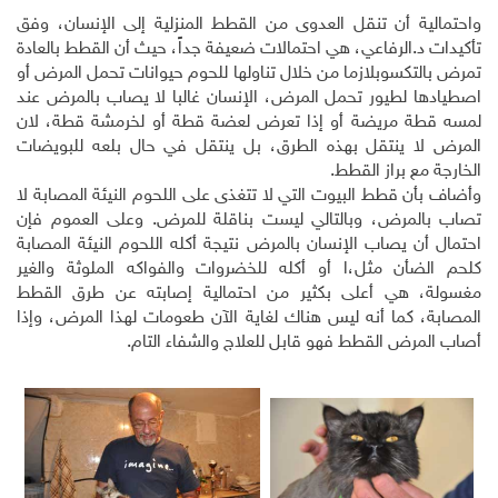
واحتمالية أن تنقل العدوى من القطط المنزلية إلى الإنسان، وفق
تأكيدات د.الرفاعي، هي احتمالات ضعيفة جداً، حيث أن القطط بالعادة
تمرض بالتكسوبلازما من خلال تناولها للحوم حيوانات تحمل المرض أو
اصطيادها لطيور تحمل المرض، الإنسان غالبا لا يصاب بالمرض عند
لمسه قطة مريضة أو إذا تعرض لعضة قطة أو لخرمشة قطة، لان
المرض لا ينتقل بهذه الطرق، بل ينتقل في حال بلعه للبويضات
الخارجة مع براز القطط.
وأضاف بأن قطط البيوت التي لا تتغذى على اللحوم النيئة المصابة لا
تصاب بالمرض، وبالتالي ليست بناقلة للمرض. وعلى العموم فإن
احتمال أن يصاب الإنسان بالمرض نتيجة أكله اللحوم النيئة المصابة
كلحم الضأن مثل،ا أو أكله للخضروات والفواكه الملوثة والغير
مغسولة، هي أعلى بكثير من احتمالية إصابته عن طرق القطط
المصابة، كما أنه ليس هناك لغاية الآن طعومات لهذا المرض، وإذا
أصاب المرض القطط فهو قابل للعلاج والشفاء التام.