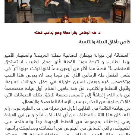
د. طه الرفاعي يقرأ مجلة وهو يداعب قطته
خاص بآفاق البيئة والتنمية
"استغاثة ابن جيرانه ببيطري لمعالجة قطته المريضة واستهتار الأخير
بهذا الطلب، والنتيجة موت القطة لأنها وفق الطبيب لا تستحق
الاهتمام...!" قصة منذ أكثر من أربعين عاماً لكنها تركت حينها أثراً في
نفس الطفل طه الرفاعي الذي قرر فيما بعد أن يدرس هذا الطب
ويتخصص فيه ويعمل لسنين طويلة في حقل حيوانات المزرعة.
ولأجل القطط والكلاب، قرّر منذ عامين افتتاح أول عيادة متخصصة
في رام الله، إضافةً إلى تأسيس جمعية للرفق بتلك الحيوانات التي
ذاقت صنوفاً من العذاب بسبب الإساءة المتعمدة والإهمال.
من عيادته الكائنة في الطابق الأول من منزله في حي الطيرة غربي رام
الله، كان هذا اللقاء المختلف عن أي لقاء آخر، فالجلوس في العيادة
يعني إحاطتك بمجموعة من القطط الودودة جداً والمنفتحة على
الضيوف، والتي تتسابق في الجلوس في أحضانك ومداعبتك برأسها،