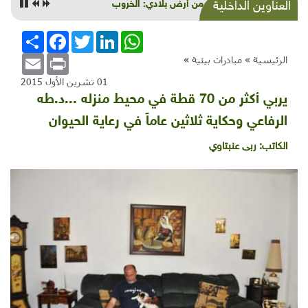
زهرة من أرض بلادي: الخروب
العناوين الداخلية
WhatsApp
LinkedIn
Twitter
Facebook
انشر
Email
Print
الرئيسية »
مبادرات بيئية
»
01 تشرين الأول 2015
يربي أكثر من 70 قطة في محيط منزله ...د.طه
الرفاعي وحكاية ثلاثين عاماً في رعاية الحيوان
الكاتب:
ربى عنبتاوي