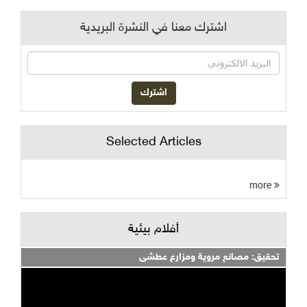
اشترك معنا في النشرة البريدية
Selected Articles
more
أفلام بيئية
تحقيق: مصانع مروية ومزارع عطشى