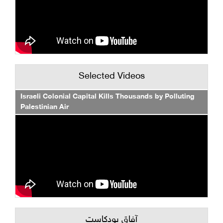
Selected Videos
Israeli Colonial Capital Kills Thousands by Polluting
Palestinian Air
آفاق بودكاست