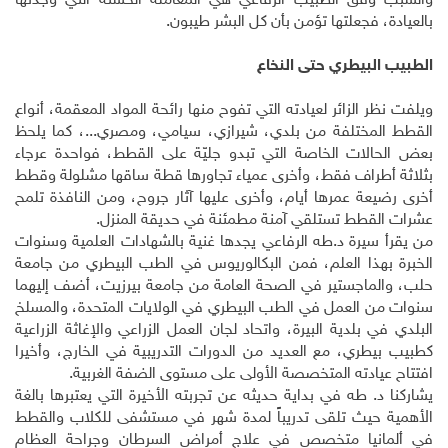
والسبب وفق الطبيب الرفاعي هي المعاملة الحسنة التي وجدتها
بالعيادة، فجعلتها تؤمن بأن كل البشر طيبون.
الطبيب البيطري حتى النخاع
ويلفت نظر الزائر لعيادته التي تفوح منها رائحة المواد المعقمة، أنواع
القطط المختلفة من بلدي، شيرازي، سيامي، ومصري...، كما يلحظ
بعض الحالات الخاصة التي تبدو جليّة على القطط، فواحدة عرجاء
بثلاثة أطراف فقط، وأخرى عمياء تجاورها قطة ساقها مشلولة وقطط
أخرى رضيعة عمرها أيام، وأخرى عليها آثار جروح، ومن النافذة تلمح
عشرات القطط تستلقي آمنة مطمئنة في حديقة المنزل.
من يقرأ سيرة د.طه الرفاعي يجدها غنية بالشهادات العلمية وسنوات
الخبرة بهذا العلم، فمن البكالوريوس في الطب البيطري من جامعة
حلب، والماجستير في الصحة العامة من جامعة بيرزيت، أضف إليهما
سنوات من العمل في الطب البيطري في الولايات المتحدة، والمسلخ
البلدي في بلدية البيرة، واتحاد لجان العمل الزراعي والإغاثة الزراعية
كطبيب بيطري، مع العديد من الدورات التدريبية في الخارج، وأخيرا
افتتاح عيادته المتخصصة الأولى على مستوى الضفة الغربية.
يشاركنا د. طه في بداية حديثه عن تجربته الأخيرة التي يعتبرها بالغة
الأهمية حيث تلقى تدريباً لمدة شهر في مستشفى للكلاب والقطط
في ألمانيا متخصص في علاج أمراض السرطان وجراحة العظام