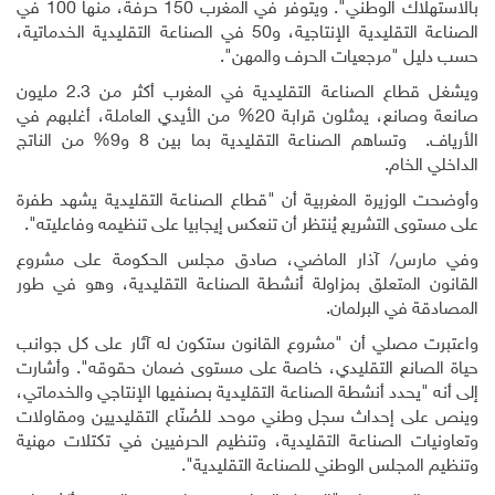
بالاستهلاك الوطني". ويتوفر في المغرب 150 حرفة، منها 100 في
الصناعة التقليدية الإنتاجية، و50 في الصناعة التقليدية الخدماتية،
حسب دليل "مرجعيات الحرف والمهن".
ويشغل قطاع الصناعة التقليدية في المغرب أكثر من 2.3 مليون
صانعة وصانع، يمثلون قرابة 20% من الأيدي العاملة، أغلبهم في
الأرياف. وتساهم الصناعة التقليدية بما بين 8 و9% من الناتج
الداخلي الخام.
وأوضحت الوزيرة المغربية أن "قطاع الصناعة التقليدية يشهد طفرة
على مستوى التشريع يُنتظر أن تنعكس إيجابيا على تنظيمه وفاعليته".
وفي مارس/ آذار الماضي، صادق مجلس الحكومة على مشروع
القانون المتعلق بمزاولة أنشطة الصناعة التقليدية، وهو في طور
المصادقة في البرلمان.
واعتبرت مصلي أن "مشروع القانون ستكون له آثار على كل جوانب
حياة الصانع التقليدي، خاصة على مستوى ضمان حقوقه". وأشارت
إلى أنه "يحدد أنشطة الصناعة التقليدية بصنفيها الإنتاجي والخدماتي،
وينص على إحداث سجل وطني موحد للصُنّاع التقليديين ومقاولات
وتعاونيات الصناعة التقليدية، وتنظيم الحرفيين في تكتلات مهنية
وتنظيم المجلس الوطني للصناعة التقليدية".