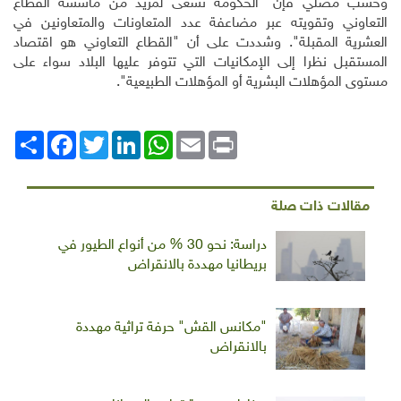
وحسب مصلي فإن "الحكومة تسعى لمزيد من مأسسة القطاع
التعاوني وتقويته عبر مضاعفة عدد المتعاونات والمتعاونين في
العشرية المقبلة". وشددت على أن "القطاع التعاوني هو اقتصاد
المستقبل نظرا إلى الإمكانيات التي تتوفر عليها البلاد سواء على
مستوى المؤهلات البشرية أو المؤهلات الطبيعية".
Print
Email
WhatsApp
LinkedIn
Twitter
انشر
Facebook
مقالات ذات صلة
دراسة: نحو 30 % من أنواع الطيور في
بريطانيا مهددة بالانقراض
"مكانس القش" حرفة تراثية مهددة
بالانقراض