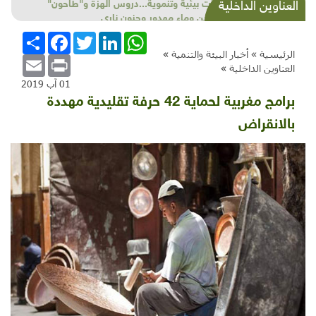
شذرات بيئية وتنموية...دروس الهزة و"طاحون"
العناوين الداخلية
الخريجين وماء مهدور وجنون ناري
WhatsApp
LinkedIn
Twitter
Facebook
انشر
الرئيسية »
أخبار البيئة والتنمية
»
Email
Print
العناوين الداخلية
»
01 آب 2019
برامج مغربية لحماية 42 حرفة تقليدية مهددة
بالانقراض