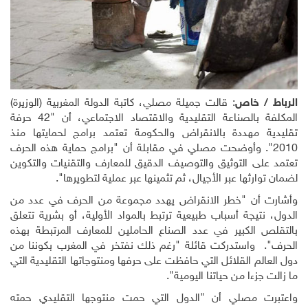
الرباط / خاص
: قالت جميلة مصلي، كاتبة الدولة المغربية (الوزيرة)
المكلفة بالصناعة التقليدية والاقتصاد الاجتماعي، أن "42 حرفة
تقليدية مهددة بالانقراض والحكومة تعتمد برامج لحمايتها منذ
2010". وأوضحت مصلي في مقابلة أن "برامج حماية هذه الحرف
تعتمد على التوثيق والتوصيف الدقيق للمعارف والتقنيات والتكوين
لضمان توارثها عبر الأجيال، ثم تثمينها عبر عملية لتطويرها".
وأشارت أن "خطر الانقراض يهدد مجموعة من الحرف في عدد من
الدول، نتيجة أسباب طبيعية ترتبط بالمواد الأولية، أو بشرية تتعلق
بالتقلص الكبير في عدد الصناع الحاملين للمعارف المرتبطة بهذه
الحرف". واستدركت قائلة "رغم ذلك نفتخر في المغرب بكوننا من
دول العالم القلائل التي حافظت على حرفها ومنتوجاتها التقليدية التي
ما زالت جزءا من حياتنا اليومية".
واعتبرت مصلي أن "الدول التي حمت منتوجها التقليدي حمته