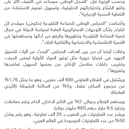
وحسب الوزيرة فإن "السجل الوطني سيساعد في التعرف أكثر على
واقع الصُنّاع واحتياجاتهم الحقيقية، وتسهيل تعميم الاستفادة من
التغطية الصحية الإجبارية".
وأضافت "المجلس الوطني للصناعة التقليدية (حكومي) سيقدم كل
اقتراح بشأن التوجهات الاستراتيجية العامة لسياسة الدولة في مجال
تنمية الصناعة التقليدية وتطويرها والرفع من أدائها ومساهمتها في
التنمية الاقتصادية والاجتماعية والثقافية للبلاد".
وقالت أيضا أن من بين أهداف المجلس "البحث عن آليات لتنسيق
الجهود في قضايا حيوية مثل توفير المواد الأولية لبعض الحرف،
وتقريب حلقات سلاسل الإنتاج من بعضها لتسهيل تعاضدها
وتعزيزها".
ويشتغل في القطاع التعاوني 600 ألف مغربي، وهو ما يمثل 1.76%
من مجموع السكان فقط، و5% من الساكنة النشيطة (الأيدي
العاملة).
ويساهم القطاع بحوالي 2% في الناتج الداخلي الخام برقم معاملات
يتجاوز 9.5 مليار درهم (992 مليون دولار).
ويقدر عدد التعاونيات في المغرب بـ 20 ألف تعاونية، وهو رقم يعادل
50% من عدد التعاونيات الموجودة في العالم العربي.