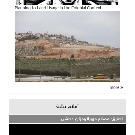
Planning to Land Usage in the Colonial Context
more
أفلام بيئية
تحقيق: مصانع مروية ومزارع عطشى