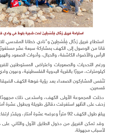
استراحة فريق رَحَّال فِلَسْطِينَ تحت شجرة بلوط في وادي قا
استطاع فريق رَحَّال فِلَسْطِينَ و"نادي خطانا المقدسي
قانا من الوصول إلى الكهف بمشاركة سبعة عشر مستغورًا،
الرأس والأضواء الكاشفة، والحبال، وأدوات الصعود والهبو
ورغم التحديات والصعوبات واعتراض المستوطنين للفر
كيلومترات، مرورًا بالقرية البدوية الفلسطينية، وعيون وا
تنّفس المشاركون الصعداء بعد رؤية فوهة الكهف الضيقة، و
قسمين.
دخلت المجموعة الأولى الكهف، واستدعى ذلك مجهودًا بدن
زحف على الظَهر استغرقت دقائق طويلة وبطول عشرة أمتا
يبلغ طول الكهف 92 متراً وعرضه عشرة أمتار، ويقدّر ارتفاعه في بعض المناطق نحو ثمانية أمتار، ويتكون من أربعة طوابق.
وقد تمكن الفريق من دخول الطابق الأول والثاني على دفعتي
لأسباب مجهولة.