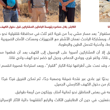
نا
الكابتن بلال حمامره يتوسط الباحثين المشاركين قبل دخول الكهف
 للاستغوار" بعد مسار مشي بدأ من قرية كفر ثلث في محافظة قلقيلية نحو 
 وبمشاركة الباحث نعمان الأشقر مع التجهيزات ومعدّات الأمان الضرورية 
ط، وأحذية تتحمل الطين والرطوبة.
يق إلا أن المشاركين أصروا على الوصول إلى الكهف بعد أن قطعوا م
دي قانا، وكفر قرع، ووادي الحمام، وجبل أبو خضر نحو كهف وادي قانا.
قد نمت على أطرافها نبتة الكبار "القبار"، وبعد استراحة قصيرة انقسم ا
يًا غير عادي عبر فتحة ضيقة وصعبة جدًا، ثم تمكن الفريق فردًا فردًا ب
ر من دخول الكهف الكارستي الجميل.
ن، في حين أن الطابقين الثالث والرابع أغلقتهما دائرة الآثار الإسرائيل