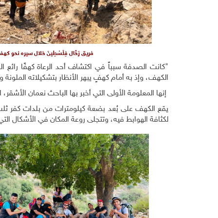
فريق رَحَّال فِلَسْطِينَ خلال سيره نحو كه
"كانت الصدفة سبباً في اكتشاف أحد الرعاة كهفًا رائع 
الكهف، وإذ به أمام كهفٍ يبهر الأنظار بتشكيلاته الملونة و
إنها المعلومة الأولى التي أخبر بها الباحث نعمان الأشق
يقع الكهف على بُعد بضعة كيلومترات من بلدات كفر ثلث
لكثافة الهوابط فيه، وتتجلى روعة المكان في الأشكال التي