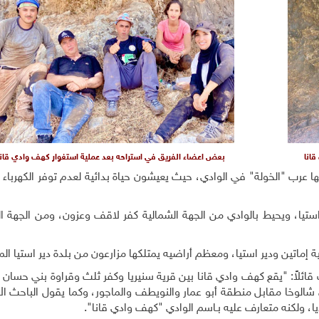
قانا
بعض اعضاء الفريق في استراحه بعد عملية استغوار كهف وادي قان
 عرب "الخولة" في الوادي، حيث يعيشون حياة بدائية لعدم توفر الكهرباء 
يا، ويحيط بالوادي من الجهة الشمالية كفر لاقف وعزون، ومن الجهة الغ
إماتين ودير استيا، ومعظم أراضيه يمتلكها مزارعون من بلدة دير استيا الم
ائلاً: "يقع كهف وادي قانا بين قرية سنيريا وكفر ثلث وقراوة بني حسان و
لوخا مقابل منطقة أبو عمار والنويطف والماجور، وكما يقول الباحث ال
بديا، ولكنه متعارف عليه بـاسم الوادي "كهف وادي قانا".