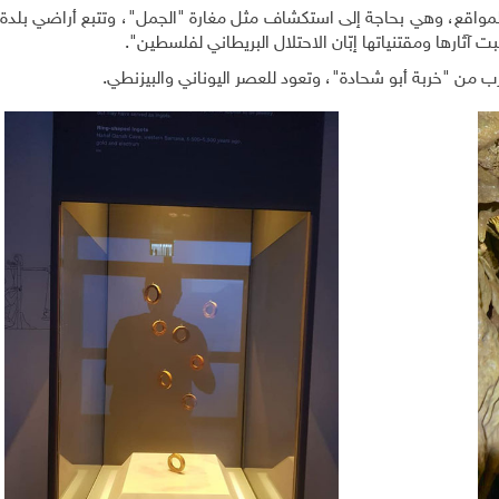
المواقع، وهي بحاجة إلى استكشاف مثل مغارة "الجمل"، وتتبع أراضي بلدة 
آثارها ومقتنياتها إبّان الاحتلال البريطاني لفلسطين".
ب من "خربة أبو شحادة"، وتعود للعصر اليوناني والبيزنطي.