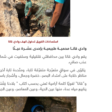
استعدادات الفريق لدخول كهف وادي قانا
وادي قانـــا محميـــة طبيعيــة بإحدى عشـــرة عيـــنًا
يقع وادي قانا بين محافظتي قلقيلية وسلفيت في شمال 
عذب صافٍ.
يتلوّى في سواقٍ متعرّجة متفرّقة تارة، ومتّحدة تارة أ
مناظر خلابة على امتداد البصر، خضرة وجمال، وأشجار 
و"قانا" لغويًا كلمة آرامية تعني بحسب كتاب " بلادنا فِل
ينابيع مياه عدة، منها عين الحية، وعين المعاصر، وعين الج