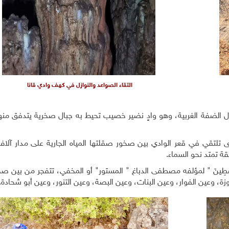
التقاء الصواعد والنوازل في كهف وادي قانا
الضفة الغربية، وهو وادٍ نضير خصيب تحيط به جبال صخرية يتدفق منها 
خرى تلتقي في قعر الوادي بين صخور صقلتها المياه الجارية على مدار آلا
باسقة تمتد نحو السماء.
َسْطِينَ " لمؤلفه مصطفى الدباغ " المستور" أو المخفي، تتفجر من بين صخ
وزة، وعين الفوار، وعين البنات، وعين البصة، وعين التنور، وعين أبو شحادة.