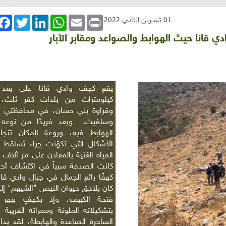
book
Twitter
LinkedIn
WhatsApp
Email
Print
01 تشرين الثاني 2022
قانا حيث الهوابط والصواعد ومقابر الآبار
يقع كهف وادي قانا على بعد
كيلومترات من بلدات كفر ثلث، و
وقراوة بني حسان، في محافظتي قل
وسلفيت. ويعد فريدًا من نوعه ل
الهوابط فيه، وروعة المكان تتج
الأشكال التي تكوّنت جراء تساقط
المياه الغنية بالمعادن على مر آلاف 
كانت الصدفة سبباً في اكتشاف أحد 
كهفًا رائع الجمال في جبال وادي قان
كان يلاحق حيوان النيص "الشيهم" إل
فتحة الكهف، وإذ بكهفٍ يبهر ال
بتشكيلاته الملونة وممراته الغريبة و
الساحرة الصاعدة والهابطة، لقد بدا 