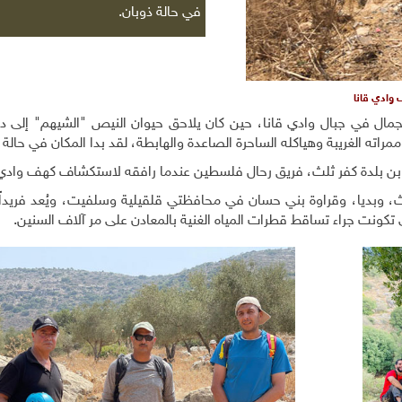
في حالة ذوبان.
ف وادي قانا
الجمال في جبال وادي قانا، حين كان يلاحق حيوان النيص "الشيهم" إلى د
ممراته الغريبة وهياكله الساحرة الصاعدة والهابطة، لقد بدا المكان في حالة 
ر، ابن بلدة كفر ثلث، فريق رحال فلسطين عندما رافقه لاستكشاف كهف وادي 
، وبديا، وقراوة بني حسان في محافظتي قلقيلية وسلفيت، ويُعد فريداً
 تكونت جراء تساقط قطرات المياه الغنية بالمعادن على مر آلاف السنين.