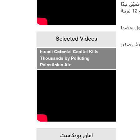
ا ضيّق جدًا
ومغلق جراء الانهيارات والزلازل التي كانت المنطقة عُرضة لها، وفي الكهف ما يقارب 21 غرفة، تسعة منها في المناطق العلوية، و 12 غرفة
طول بعضها
Selected Videos
فيش صغير
Israeli Colonial Capital Kills
Thousands by Polluting
Palestinian Air
آفاق بودكاست