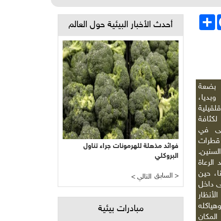
Face
انشر
أحدث الأخبار البيئية حول العالم
 بضعة
بديا،
قيلية
كثافة
لى في
 قطرات
فوائد مذهلة للهرمونات جراء تناول
السنين.
البروكلي
الرعاة
ا، حين
السابق >
< التالي
ى داخل
أنظار
هياكله
مبادرات بيئية
المكان