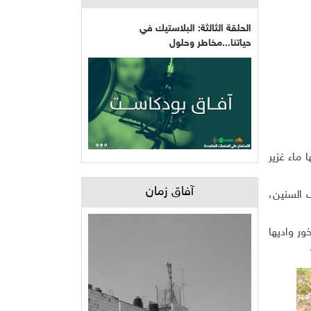
الحلقة الثالثة: البلاستيك في
حياتنا...مخاطر وحلول
ماء غزير
آفاق زمان
ف السنين،
ور واديها