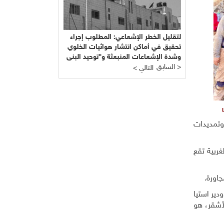
لتقليل الخطر الإشعاعي: المطلوب إجراء
تحقيق في أماكن انتشار هوائيات الخلوي
وشدة الإشعاعات المنبعثة و"توحيد البنى
السابق >
التحتية" للشركات
< التالي
ا
وتمديدات
ربية تقع
جاورة.
دير استيا
أشقر، هو