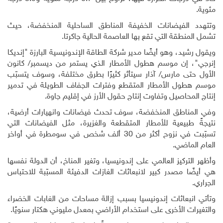
مئوية
.
وتتهدد الفيضانات الخفيفة المناطق الساحلية المنخفضة، حيث
تشمل المنطقة التي تقع بها العاصمة الحالية جاكرتا.
ويقول رشيد، وهو أيضًا مدير شركة الطاقة الإندونيسية البارزة "إنديكا
إنرجي"، إن موسم هطول الأمطار الذي يستمر من ديسمبر/ كانون
الأول حتى مارس/ آذار سيتأثر كثيرًا بطرق مختلفة، وسوف يتسبّب
موسم هطول الأمطار المتقطع وفترات الجفاف الطويلة في تدمير
إنتاج المحاصيل وتفاوت إنتاج حقول الأرز في إقليم جاوة
.
وفي المناطق المنخفضة، سوف تحدث فيضانات وانهيارات أرضية،
نتيجةً طبيعية للأمطار المتقطعة والغزيرة، مثل الفيضانات التي
تسبّبت في نزوح أكثر من 30 ألف شخص في سومطرة في أواخر
العام الماضي
.
وأظهر التركيز العالمي على إندونيسيا، وتغير المناخ، أن الدولة نفسها
هي أيضًا مصدر كبير لانبعاثات الغازات الدفيئة المسبّبة للاحتباس
الجراري.
وتأتي انبعاثات إندونيسيا بسبب إزالة مساحات من الغابات الخضراء
والتغيرات الأخرى على استخدام الأراضي بمعدل مليوني هكتار سنويًا.