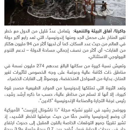
جاكرتا
/ آفاق البيئة والتنمية
: يتعامل عددٌ قليل من الدول مع خطر
تغير المناخ على محمل الجد ومنها إندونيسيا، التي تعد رابع أكبر دولة
في العالم من حيث عدد السكان. كما أن لديها أكثر من 94 مليون هكتار
من الغابات- أي أكثر من نصف إجمالي مساحة الدولة – تدعم التنوع
البيولوجي الاستثنائي
.
وتعيش نسبة كبيرة من سكانها البالغ عددهم 274 مليون نسمة في
مناطق ذات كثافة عالية وعرضة على وجه الخصوص لتأثيرات تغير
المناخ، بداية من السواحل المنخفضة، ووصولاً إلى الغابات الخضراء
.
وتعد الثروة التي تمتلكها إندونيسيا من الموارد الطبيعية مصدر قوة
كبيرة، إلا أنها لا تسلم من مخاطر عالية، حسب ما ذكره أرشد رشيد،
رئيس غرفة التجارة والصناعة الإندونيسية "كادين".
ويوضح رشيد في تقرير نشرته مجلة "ذا ناشونال إنتِرِست" الأميركية
أن وضع إندونيسيا واضح حقًا من حيث عرضتها للخطر الشديد، إذ
تشير تقريبًا جميع التوقعات الخاصة بالقرن المقبل إلى حدوث ارتفاع
حاد في درجات الحرارة فيها، تُراوح بين 0.7 درجة مئوية و3.9 درجة