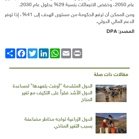
عام 2050، وخفض الانبعاثات بنسبة 29% بحلول عام 2030.
ومن الممكن أن ترفع الحكومة من مستوى الهدف إلى 41%، إذا توفر
الدعم المالي الدولي
.
المصدر:
DPA
Print
Email
WhatsApp
LinkedIn
Twitter
انشر
Facebook
مقالات ذات صلة
الدول المتقدمة "أوفت بتعهدها" لمساعدة
الدول الأشد فقراً على التكيف مع تغير
المناخ
الدول الزراعية تواجه مخاطر مضاعفة
بسبب التغير المناخي