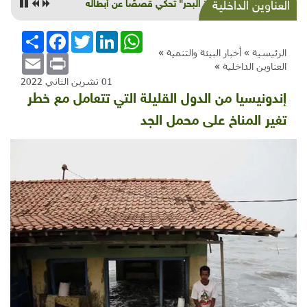
"جارة البحر" تحكي قصصًا عن أبطاله
العناوين الداخلية
WhatsApp
LinkedIn
Twitter
Facebook
انشر
الرئيسية »
أخبار البيئة والتنمية
»
Email
Print
العناوين الداخلية
»
01 تشرين الثاني 2022
إندونيسيا من الدول القليلة التي تتعامل مع خطر
تغير المناخ على محمل الجد