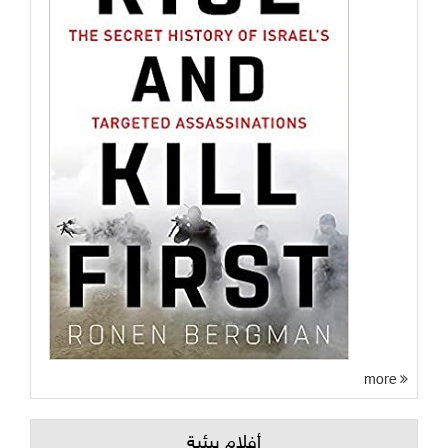
more
أفلام بيئية