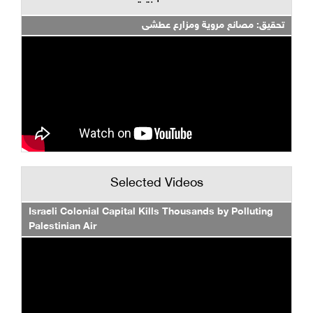
تحقيق: مصانع مروية ومزارع عطشى
Selected Videos
Israeli Colonial Capital Kills Thousands by Polluting
Palestinian Air