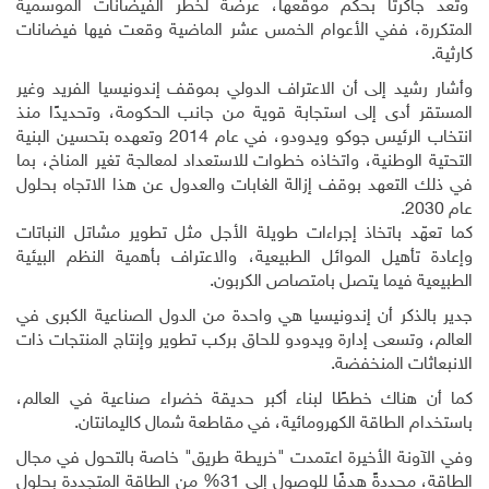
وتعد جاكرتا بحكم موقعها، عرضةً لخطر الفيضانات الموسمية
المتكررة، ففي الأعوام الخمس عشر الماضية وقعت فيها فيضانات
كارثية.
وأشار رشيد إلى أن الاعتراف الدولي بموقف إندونيسيا الفريد وغير
المستقر أدى إلى استجابة قوية من جانب الحكومة، وتحديدًا منذ
انتخاب الرئيس جوكو ويدودو، في عام 2014 وتعهده بتحسين البنية
التحتية الوطنية، واتخاذه خطوات للاستعداد لمعالجة تغير المناخ، بما
في ذلك التعهد بوقف إزالة الغابات والعدول عن هذا الاتجاه بحلول
عام 2030
.
كما تعهّد باتخاذ إجراءات طويلة الأجل مثل تطوير مشاتل النباتات
وإعادة تأهيل الموائل الطبيعية، والاعتراف بأهمية النظم البيئية
الطبيعية فيما يتصل بامتصاص الكربون
.
جدير بالذكر أن إندونيسيا هي واحدة من الدول الصناعية الكبرى في
العالم، وتسعى إدارة ويدودو للحاق بركب تطوير وإنتاج المنتجات ذات
الانبعاثات المنخفضة.
كما أن هناك خططًا لبناء أكبر حديقة خضراء صناعية في العالم،
باستخدام الطاقة الكهرومائية، في مقاطعة شمال كاليمانتان
.
وفي الآونة الأخيرة اعتمدت "خريطة طريق" خاصة بالتحول في مجال
الطاقة، محدِدةً هدفًا للوصول إلى 31% من الطاقة المتجددة بحلول