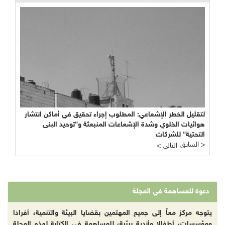
لتقليل الخطر الإشعاعي: المطلوب إجراء تحقيق في أماكن انتشار
هوائيات الخلوي وشدة الإشعاعات المنبعثة و"توحيد البنى
التحتية" للشركات
السابق >
< التالي
دعوة للمساهمة في المجلة
يتوجه مركز معاً إلى جميع المهتمين بقضايا البيئة والتنمية، أفرادا
ومؤسسات، أطفالا وأندية بيئية، للمساهمة في الكتابة لهذه المجلة