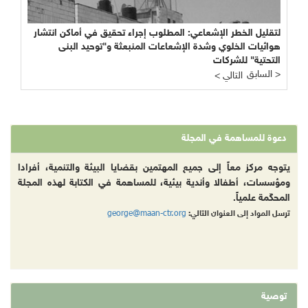
لتقليل الخطر الإشعاعي: المطلوب إجراء تحقيق في أماكن انتشار
هوائيات الخلوي وشدة الإشعاعات المنبعثة و"توحيد البنى
التحتية" للشركات
السابق >
< التالي
دعوة للمساهمة في المجلة
يتوجه مركز معاً إلى جميع المهتمين بقضايا البيئة والتنمية، أفرادا
ومؤسسات، أطفالا وأندية بيئية، للمساهمة في الكتابة لهذه المجلة
المحكّمة علمياً.
george@maan-ctr.org
ترسل المواد إلى العنوان التالي:
توصية