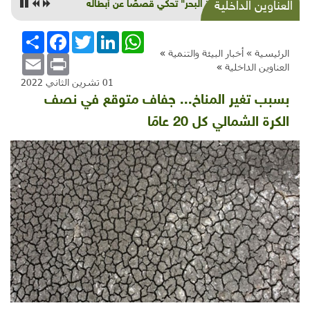
"جارة البحر" تحكي قصصًا عن أبطاله
العناوين الداخلية
WhatsApp
LinkedIn
Twitter
Facebook
انشر
الرئيسية »
أخبار البيئة والتنمية
»
Email
Print
العناوين الداخلية
»
01 تشرين الثاني 2022
بسبب تغير المناخ... جفاف متوقع في نصف
الكرة الشمالي كل 20 عامًا