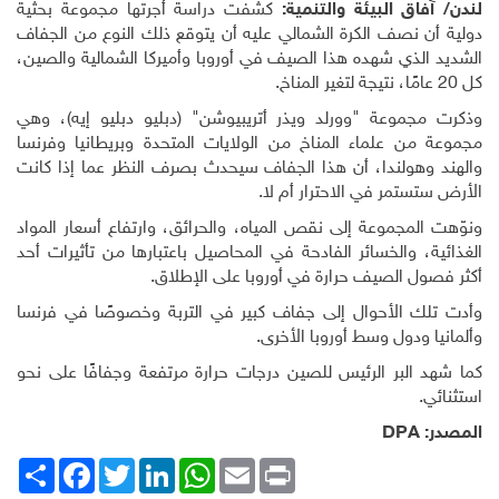
لندن/ آفاق البيئة والتنمية:
كشفت دراسة أجرتها مجموعة بحثية
دولية أن نصف الكرة الشمالي عليه أن يتوقع ذلك النوع من الجفاف
الشديد الذي شهده هذا الصيف في أوروبا وأميركا الشمالية والصين،
كل 20 عامًا، نتيجة لتغير المناخ.
وذكرت مجموعة "وورلد ويذر أتريبيوشن" (دبليو دبليو إيه)، وهي
مجموعة من علماء المناخ من الولايات المتحدة وبريطانيا وفرنسا
والهند وهولندا، أن هذا الجفاف سيحدث بصرف النظر عما إذا كانت
الأرض ستستمر في الاحترار أم لا.
ونوّهت المجموعة إلى نقص المياه، والحرائق، وارتفاع أسعار المواد
الغذائية، والخسائر الفادحة في المحاصيل باعتبارها من تأثيرات أحد
أكثر فصول الصيف حرارة في أوروبا على الإطلاق.
وأدت تلك الأحوال إلى جفاف كبير في التربة وخصوصًا في فرنسا
وألمانيا ودول وسط أوروبا الأخرى.
كما شهد البر الرئيس للصين درجات حرارة مرتفعة وجفافًا على نحو
استثنائي.
المصدر:
DPA
Print
Email
WhatsApp
LinkedIn
Twitter
انشر
Facebook