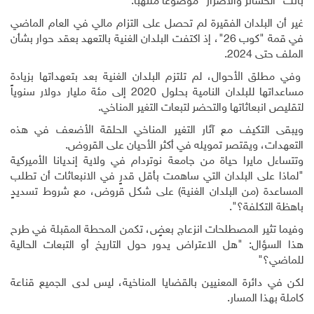
باتت "الخسائر والأضرار" موضوعاً ملتهباً
.
غير أن البلدان الفقيرة لم تحصل على التزام مالي في العام الماضي
في قمة "كوب 26"، إذ اكتفت البلدان الغنية بالتعهد بعقد حوار بشأن
الملف حتى 2024.
وفي مطلق الأحوال، لم تلتزم البلدان الغنية بعد بتعهداتها بزيادة
مساعداتها للبلدان النامية بحلول 2020 إلى مئة مليار دولار سنوياً
لتقليص انبعاثاتها والتحضر لتبعات التغير المناخي.
ويبقى التكيف مع آثار التغير المناخي الحلقة الأضعف في هذه
التعهدات، ويقتصر تمويله في أكثر الأحيان على القروض
.
وتتساءل مايرا حياة من جامعة نوتردام في ولاية إنديانا الأميركية
"لماذا على البلدان التي ساهمت بأقل قدرٍ في الانبعاثات أن تطلب
المساعدة (من البلدان الغنية) على شكل قروض، مع شروط تسديدٍ
باهظة التكلفة؟".
وفيما تثير المصطلحات انزعاج بعضٍ، تكمن المحطة المقبلة في طرح
هذا السؤال: "هل الاعتراض يدور حول التاريخ أو التبعات الحالية
للماضي؟"
لكن في دائرة المعنيين بالقضايا المناخية، ليس لدى الجميع قناعة
كاملة بهذا المسار
.