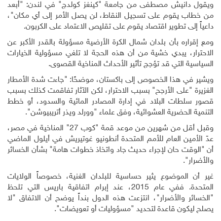
ويقول دانيش مصطفى من جامعة "كينغز كولدج" في لندن: "أبعد
من خطاب يقوم على تسجيل النقاط، لن يصل الأمر إلى أي مكان"،
داعياً إلى تطوير اقتصاد يقوم على تقليص الاعتماد على الكربون
.
ومع إقراره بأن بلدان شمال الكرة الأرضية مسؤولة بالقدر الأكبر عن
الاحترار، يبدي خشية من أن هذه الحجة لا تلغي مسؤولية الخيارات
السياسية التي قد تؤجج تأثير الأحداث المناخية القصوى
.
ويشير في هذا الخصوص إلى باكستان، موضحًا: "جاءت شدة الأمطار
الغزيرة "على الأرجح" بسبب الاحترار، لكن الآثار تفاقمت كذلك بسبب
قصور سلطات البلاد في إدارة المصادر المائية والسدود، أو خطط
التنمية الحضرية العشوائية، وفق علماء "وورلد ويذر أتريبيوشن".
وقبل أقل من شهرين من موعد قمة "كوب 27" المناخية في مصر،
عدّ الأمين العام للأمم المتحدة أنطونيو غوتيريش في أيلول الماضي
أن "الوقت حان لإجراء حديث جاد واتخاذ خطوات هامة" بشأن الخسائر
والأضرار"
.
غير أن الموضوع يثير حساسية للبلدان الغنية، خصوصاً الولايات
المتحدة. ففي عام 2015، عند إبرام اتفاقية باريس التي تلحظ
"الخسائر والأضرار"، انتزعت هذه الدول بنداً يوضح أن الاتفاق "لا
يصلح ليكون قاعدة لتحديد "مسؤوليات أو تعويضات".