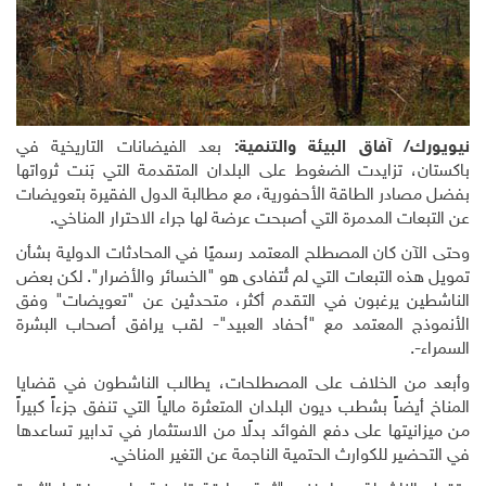
نيويورك
/ آفاق البيئة والتنمية:
بعد الفيضانات التاريخية في
باكستان، تزايدت الضغوط على البلدان المتقدمة التي بَنت ثرواتها
بفضل مصادر الطاقة الأحفورية، مع مطالبة الدول الفقيرة بتعويضات
عن التبعات المدمرة التي أصبحت عرضة لها جراء الاحترار المناخي
.
وحتى الآن كان المصطلح المعتمد رسميًا في المحادثات الدولية بشأن
تمويل هذه التبعات التي لم تُتفادى هو "الخسائر والأضرار". لكن بعض
الناشطين يرغبون في التقدم أكثر، متحدثين عن "تعويضات" وفق
الأنموذج المعتمد مع "أحفاد العبيد"- لقب يرافق أصحاب البشرة
السمراء-
.
وأبعد من الخلاف على المصطلحات، يطالب الناشطون في قضايا
المناخ أيضاً بشطب ديون البلدان المتعثرة مالياً التي تنفق جزءاً كبيراً
من ميزانيتها على دفع الفوائد بدلًا من الاستثمار في تدابير تساعدها
في التحضير للكوارث الحتمية الناجمة عن التغير المناخي
.