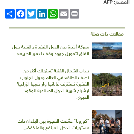
المصدر:
AFP
Print
Email
WhatsApp
LinkedIn
Twitter
انشر
Facebook
مقالات ذات صلة
معركة أخيرة بين الدول الفقيرة والغنية حول
اتفاق لتمويل جهود وقف تدمير الطبيعة
بلدان الشمال الغنية تستهلك أكثر من
نصف الطاقة في العالم ودول الجنوب
الفقيرة تستنزف غاباتها وأراضيها الزراعية
لإشباع شهية الدول الصناعية للوقود
الحيوي
"كورونا" عمَّقت الفجوة بين البلدان ذات
مستويات الدخل المرتفع والمنخفض