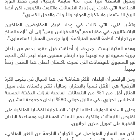
وتقول الناشطة ميرا غني "ثمة سابقة تاريخية، ليس فقط الثورة
الصناعية التي قادت إلى زيادة الانبعاثات والتلوث بالكربون، لكن أيضاً
تاريخ الاستعمار واستخراج الموارد والثروات والعمل القسري".
وتشير غني، التي كانت في عِداد فريق المفاوضين المناخيين
الباكستانيين، في مقابلة مع "وكالة فرانس برس" إلى أن "أزمة المناخ
من تجليات أنظمة القمع المتراكمة، إنها جزء من المسار الاستعماري".
وهذه الفكرة ليست بجديدة، إذ أُطلقت قبل عقود بدعم من بلدان
جزرية صغيرة تواجه تهديداً جراء ارتفاع مستوى مياه البحر، لكن الحجم
غير المسبوق للفيضانات التي غمرت باكستان أعطى هذا المنحى زخماً
جديداً
.
ومن الواضح أن البلدان الأكثر هشاشة في هذا المجال في جنوب الكرة
الأرضية هي الأقل تسبباً بالاحترار، وحالياً، تنتج باكستان على سبيل
المثال أقل من 1% من الانبعاثات العالمية لغازات الدفيئة المسببة
للاحتباس الحراري، في مقابل حوالي 80% لبلدان مجموعة العشرين
.
وعلى الساحة الدولية، لطالما تركزت الاستجابة للقضايا المناخية على
تقليص الانبعاثات والتكيف مع التبعات المستقبلية ومساعدة البلدان
الفقيرة على تمويل هذين الجانبين.
لكن مع التسارع المتواصل في الكوارث الناجمة عن التغير المناخي،