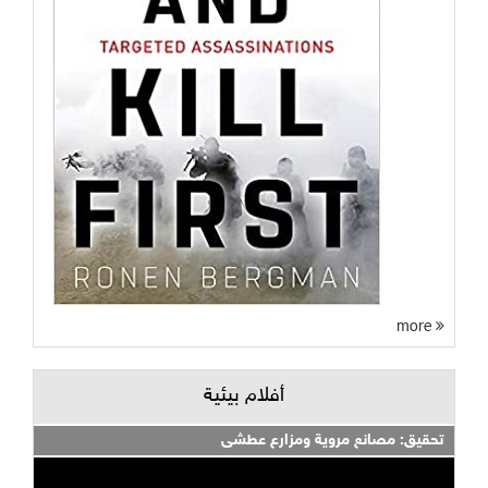
more
أفلام بيئية
تحقيق: مصانع مروية ومزارع عطشى