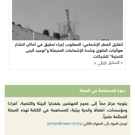
لتقليل الخطر الإشعاعي: المطلوب إجراء تحقيق في أماكن انتشار
هوائيات الخلوي وشدة الإشعاعات المنبعثة و"توحيد البنى
التحتية" للشركات
السابق >
< التالي
دعوة للمساهمة في المجلة
يتوجه مركز معاً إلى جميع المهتمين بقضايا البيئة والتنمية، أفرادا
ومؤسسات، أطفالا وأندية بيئية، للمساهمة في الكتابة لهذه المجلة
المحكّمة علمياً.
george@maan-ctr.org
ترسل المواد إلى العنوان التالي: