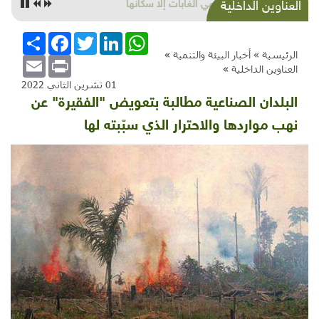
لا يحمي الغابات إلا سكانها
العناوين الداخلية
WhatsApp
LinkedIn
Twitter
Facebook
انشر
الرئيسية »
أخبار البيئة والتنمية
»
Email
Print
العناوين الداخلية
»
01 تشرين الثاني 2022
البلدان الصناعية مطالبة بتعويض "الفقيرة" عن
نهب مواردها والاحترار الذي سبّبته لها