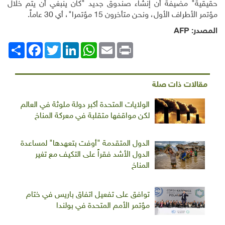
حقيقية" مضيفة أن إنشاء صندوق جديد "كان ينبغي أن يتم خلال
مؤتمر الأطراف الأول، ونحن متأخرون 15 مؤتمرا"، أي 30 عاماً
.
المصدر:
AFP
Print
Email
WhatsApp
LinkedIn
Twitter
انشر
Facebook
مقالات ذات صلة
الولايات المتحدة أكبر دولة ملوثة في العالم
لكن مواقفها متقلبة في معركة المناخ
الدول المتقدمة "أوفت بتعهدها" لمساعدة
الدول الأشد فقراً على التكيف مع تغير
المناخ
توافق على تفعيل اتفاق باريس في ختام
مؤتمر الأمم المتحدة في بولندا