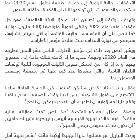
التدفقات المالية الرامية إلى حماية الطبيعة بحلول العام 2030، بما
يستجيب والصعوبات التي تواجهها البلدان الفقيرة المثقلة بالديون
.
وتهدف الوثيقة إلى تحسين أداء "مرفق البيئة العالمية"، وهو حل
مؤقت اعتمد عام 2022 وتلقى تمويلاً متواضعا (400 مليون دولار).
كما تنص على أن المؤسسة المالية، القائمة أو التي سيتم إنشاؤها،
ستوضع في نهاية المطاف تحت سلطة مؤتمر الأطراف
.
ويشير النص بعد ذلك إلى مؤتمر الأطراف الثامن عشر المقرر تنظيمه
في العام 2028، ومهمة تحديد ما إذا كانت هناك حاجة إلى صندوق
جديد أو ما إذا كان من الممكن تحويل الآليات الموجودة لتلبية توقعات
البلدان النامية، والتي يعتبرها عدد كبير منها غير منصفة ويصعب
الوصول إليها
.
وقال وزير البيئة الكندي ستيفن غيلبوت في الجلسة العامة ساعيا
للتشجيع على قبول التسوية "ليس لدينا وقت لنضيعه، العالم يراقبنا
وتقع علينا مسؤولية أن نظهر له أن التعددية يمكن أن تنجح".
وأضاف ممثل المملكة المتحدة "هذا نص تمت موازنته بعناية
فائقة"، فيما قالت الوزيرة الفرنسية أنييس بانييه-روناتشير لصحافيين
"لن تكون هناك نصوص ترضي الجميع".
وردت البرازيل عبر ممثلتها ماريا أنجيليكا إيكيدا قائلة "نشعر بخيبة أمل