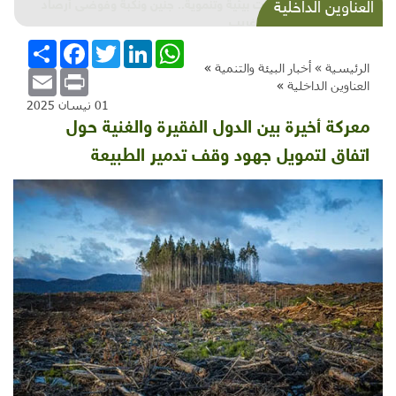
شذرات بيئية وتنموية.. جنين ونكبة وفوضى أرصاد
العناوين الداخلية
وشتاء غريب
WhatsApp
LinkedIn
Twitter
Facebook
انشر
الرئيسية »
أخبار البيئة والتنمية
»
Email
Print
العناوين الداخلية
»
01 نيسان 2025
معركة أخيرة بين الدول الفقيرة والغنية حول
اتفاق لتمويل جهود وقف تدمير الطبيعة