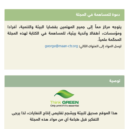
دعوة للمساهمة في المجلة
يتوجه مركز معاً إلى جميع المهتمين بقضايا البيئة والتنمية، أفرادا
ومؤسسات، أطفالا وأندية بيئية، للمساهمة في الكتابة لهذه المجلة
المحكّمة علمياً.
george@maan-ctr.org
ترسل المواد إلى العنوان التالي:
توصية
هذا الموقع صديق للبيئة ويشجع تقليص إنتاج النفايات، لذا يرجى
التفكير قبل طباعة أي من مواد هذه المجلة