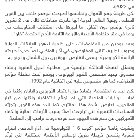
مساعدات تقدمها الدول الغنية للدول الفقيرة (مقابل نحو 15 مليارا
في 2022)
.
لكن طريقة جمع الأموال وتقاسمها أصبحت موضع خلاف بين القوى
العظمى وبقية العالم، لدرجة أنها غادرت محادثات كالي في 2 تشرين
ثاني/ نوفمبر دون اتفاق، ما أجبرها على استئناف المفاوضات في
روما في مقر منظمة الأغذية والزراعة التابعة للأمم المتحدة "فاو".
وبعد يومين من المفاوضات، على خلفية تدهور العلاقات الدولية
وحروب تجارية، تلقى المفاوضون في آذار الماضي نصاً جديداً طرحته
الرئاسة الكولومبية، يسعى لتقليص الهوة بين دول الشمال والجنوب
.
وتتمثل النقطة الشائكة الرئيسية في مطالبة الدول الفقيرة بإنشاء
صندوق جديد مخصص للتنوع البيولوجي يوضع تحت سلطة مؤتمر
الأطراف، كما هو منصوص عليه في اتفاقية عام 1992
.
لكن البلدان المتقدمة، بقيادة دول الاتحاد الأوروبي واليابان وكندا في
غياب الولايات المتحدة التي لم توقّع الاتفاقية ولكنها من كبار
المانحين، تعارض بشدة هذا المقترح. كما تندد هذه القوى بتجزئة
المساعدات التنموية التي تراجعت أصلاً بسبب الأزمات المالية وانكفاء
الأميركيين عن دعم هذه الجهود منذ عودة دونالد ترامب إلى السلطة
.
ونشرت رئاسة مؤتمر "كوب 16" الكولومبية في آذار الماضي اقتراح
تسوية يتضمن خريطة طريق لإصلاح الأنظمة المختلفة التي تولّد