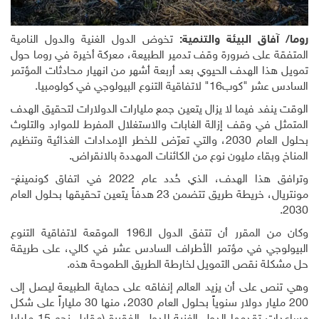
روما/ آفاق البيئة والتنمية:
تخوض الدول الغنية والدول النامية
المتفقة على ضرورة وقف تدمير الطبيعة، معركة أخيرة في روما حول
تمويل هذا الهدف الحيوي بعد أربعة أشهر من انهيار محادثات المؤتمر
السادس عشر "كوب16" لاتفاقية التنوع البيولوجي في كولومبيا
.
الوقت ينفد فيما لا يزال يتعين جمع مليارات الدولارات لتحقيق الهدف
المتمثل في وقف إزالة الغابات والاستغلال المفرط للموارد والتلوث
بحلول العام 2030، والتي تعرّض للخطر الإمدادات الغذائية وتنظيم
المناخ وبقاء مليون نوع من الكائنات المهددة بالانقراض
.
وترافق هذا الهدف، الذي حُدد عام 2022 في اتفاق كونمينغ-
مونتريال، خريطة طريق تتضمن 23 هدفاً يتعين تحقيقها بحلول العام
.
2030
وكان من المقرر أن تتفق الدول الـ196 الموقعة لاتفاقية التنوع
البيولوجي في مؤتمر الأطراف السادس عشر في كالي، على طريقة
حل مشكلة نقص التمويل لخارطة الطريق الطموحة هذه
.
وهي تنص على أن يزيد العالم إنفاقه على حماية الطبيعة ليصل إلى
200 مليار دولار سنوياً بحلول العام 2030، منها 30 ملياراً على شكل