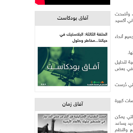
يوني سنة، وأضحت
آفاق بودكاست
ي تركيزات ثاني أكسيد
الحلقة الثالثة: البلاستيك في
ميع أنحاء
حياتنا...مخاطر وحلول
ا.
ة لتحليل
ي في بعض
تي دُرست
دث انخفاضات كبيرة
آفاق زمان
التي يمكن
يد يساعد
ع والنظم