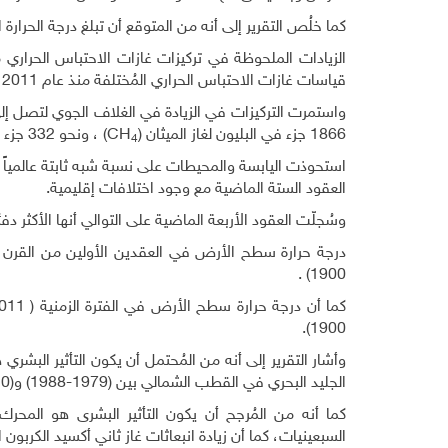
كما خلُص التقرير إلى أنه من المتوقع أن تبلغ درجة الحرارة ا
قياسات غازات الاحتباس الحراري المُختلفة منذ عام 2011 في التقرير الخامس للتغيرات المناخية (
واستمرت التركيزات في الزيادة في الغلاف الجوي لتصل إلى متوسطات سنوية تبلغ نحو
1866 جزء في البليون لغاز الميثان
)
(CH
، ونحو 332 جزء في البليون لأكسيد النيتروز
4
العقود الستة الماضية مع وجود اختلافات إقليمية.
وسُجلّت العقود الأربعة الماضية على التوالي أنها الأكثر دفئا
1900) .
1900).
وأشار التقرير إلى أنه من المُحتمل أن يكون التأثير البشر
الجليد البحري في القطب الشمالي بين (1979-1988) و(2010-2019).
السبعينيات، كما أن زيادة انبعاثات غاز ثاني أكسيد الكرب