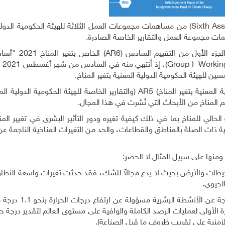
Sixth As
) من مساهمات مجموعات العمل الثلاثة للهيئة الحكومية الدولي
ت مجموعة العمل والتقارير الخاصة الصادرة.
الجزء الأول من التقييم السادس (
AR6
) الخاص بتغير ا
Workin
Group I
)، إذ
ين للهيئة الحكومية الدولية المعنية بتغير المناخ.
 المعنية بتغير المناخ
(
AR5
)
والتقارير الخاصة للهيئة الحكومية الدولية الم
الحالي للمناخ بما في ذلك كيفية تغيره ودور التأثير البشرى في تغيير المن
 ذات الصلة بالمناطق والقطاعات، والحد من التغيرات المناخية الناجمة ع
ومنها على سبيل المثال لا الحصر:
محيطات والأرض بحيث لا يدع مجالاً للشك، فقد حدثت تغيرات واسعة النطا
لحيوي
.
وورد في التقرير أن انبعاثات غازات الاحتباس الحراري ا
185- 1900 )- تمثل الفترة ( 1850- 1900 ) الفترة الأولى لعمليات الرصد الكاملة والوافية على مستوى العالم لتقدير 
لزمنية على تقريب ظروف ما قبل الصناعة).