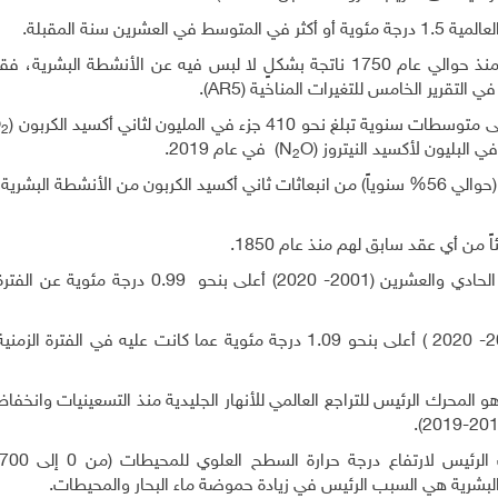
لعالمية
1.5
درجة مئوية أو أكثر في المتوسط في العشرين سنة المقبلة
.
الزيادات الملحوظة في تركيزات غازات الاحتباس الحراري منذ حوالي عام 1750 ناتجة بشكلٍ لا لبس فيه عن الأنشطة ا
).
AR5
 410 جزء في المليون لثاني أكسيد الكربون
)
O
2
O)
(N
في عام 2019.
2
استحوذت اليابسة والمحيطات على نسبة شبه ثابتة عالمياً (حوالي 56% سنوياً) من انبعاثات ثاني أكسيد الكربون من الأنشط
ً من أي عقد سابق لهم منذ عام 1850.
ي هو المحرك الرئيس للتراجع العالمي للأنهار الجليدية منذ التسعينيات وانخ
ون البشرية هي السبب الرئيس في زيادة حموضة ماء البحار والمحيطات.