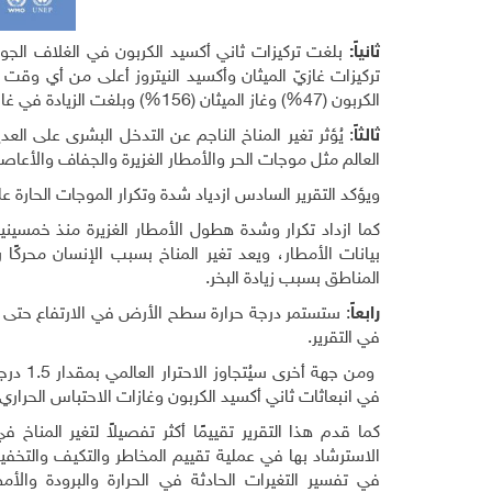
ثانياً
:
الكربون (47%) وغاز الميثان (156%) وبلغت الزيادة في غاز أكسيد النيتروز (23%) منذ عام 1750.
ثالثاً
: يُؤثر تغير المناخ الناجم عن التدخل البشرى على 
العالم مثل موجات الحر والأمطار الغزيرة والجفاف والأعاصير
ويؤكد التقرير السادس ازدياد شدة وتكرار الموجات الحارة عل
كما ازداد تكرار وشدة هطول الأمطار الغزيرة منذ خمسين
بيانات الأمطار، ويعد تغير المناخ بسبب الإنسان محركً
المناطق بسبب زيادة البخر.
رابعاً
: ستستمر درجة حرارة سطح الأرض في الارتفاع حتى 
في التقرير.
في انبعاثات ثاني أكسيد الكربون وغازات الاحتباس الحراري
كما قدم هذا التقرير تقييمًا أكثر تفصيلاً لتغير المناخ
الاسترشاد بها في عملية تقييم المخاطر والتكيف والتخ
في تفسير التغيرات الحادثة في الحرارة والبرودة والأم