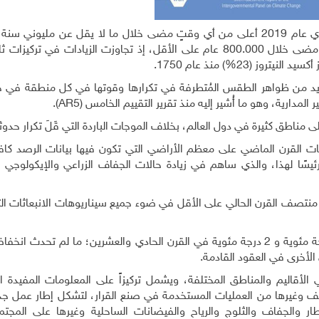
بلغت تركيزات ثاني أكسيد الكربون في الغلاف الجوي عام 2019 أعلى من أي وقتٍ مضى خلال ما لا يقل عن مل
تركيزات غازيّ الميثان وأكسيد النيتروز أعلى من أي وقت مضى خلال 800.000 عام على الأقل، إذ تجاوزت الزيادات ف
العديد من ظواهر الطقس المُتطرفة في تكرارها وقوتها في كل منطقة في ج
 المدارية، وهو ما أُشير إليه منذ تقرير التقييم الخامس
(AR5)
.
ى مناطق كثيرة في دول العالم، بخلاف الموجات الباردة التي قَلَ تكرار حدوثه
يات القرن الماضي على معظم الأراضي التي تكون فيها بيانات الرصد كافي
ا رئيسًا لهذا، والذي ساهم في زيادة حالات الجفاف الزراعي والإيكولوج
منتصف القرن الحالي على الأقل في ضوء جميع سيناريوهات الانبعاثات ال
ومن جهة أخرى سيُتجاوز الاحترار العالمي بمقدار 1.5 درجة مئوية و 2 درجة مئوية في القرن الحادي والعشرين؛ ما لم تح
 الأخرى في العقود القادمة.
 في الأقاليم والمناطق المختلفة، ويشمل تركيزاً على المعلومات المفيدة 
فيف وغيرها من العمليات المستخدمة في صنع القرار، لتشكل إطار عمل جد
طار والجفاف والثلوج والرياح والفيضانات الساحلية وغيرها على المجتم