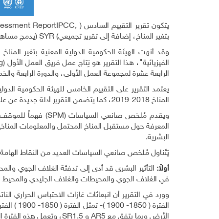
يتكون تقرير التقييم السادس (
IPCC,
sessment Report
بتغير المناخ، إضافة إلى تقرير تجميعي
(
SYR
)
يدمج مساهما
وقد أنهت الهيئة الحكومية الدولية المعنية بتغير المناخ 
الفيزيائية"، هذا التقرير هو نِتاج عمل فريق العمل الأول (
g
الرابعة عشرة لمجموعة العمل الأولى، والدورة الرابعة والخمس
يعتمد التقرير على التقييم الخامس للهيئة الحكومية الدولية
المناخ 2018-2019، كما يتضمن التقرير أدلة جديدة عن علم المناخ من الأبحاث التي نُشرت في هذا المجال.
ويقدم مُلخص صانعي السياسات (
SPM
) فهماً للموقف 
المعرفة حول مستقبل المناخ المحتمل والمعلومات المناخية
البشرية.
يَتَناول مُلخص صانعي السياسات العديد من النقاط الهامة 
أولاً
:
التأثير البشرى قد أدى إلى تدفئة الغلاف الجوي وال
في الغلاف الجوي والمحيطات والغلاف الجليدي والمحيط ا
الفترة ( 0
الأرض وبما يتفق مع
AR5
و
SR1.5
، وتعمل هذه الفترة ا