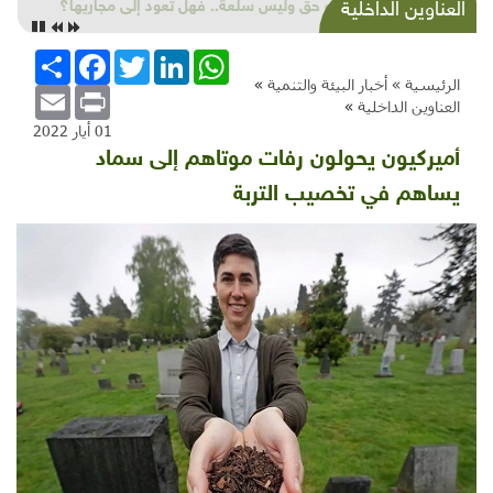
المياه حق وليس سلعة.. فهل تعود إلى مجاريها؟
العناوين الداخلية
WhatsApp
LinkedIn
Twitter
Facebook
انشر
الرئيسية »
أخبار البيئة والتنمية
»
Email
Print
العناوين الداخلية
»
01 أيار 2022
أميركيون يحولون رفات موتاهم إلى سماد
يساهم في تخصيب التربة