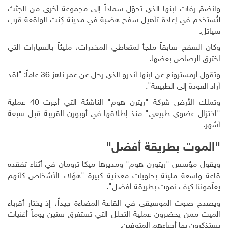
وانضمّ رفات ابنها الذي تحوّل سماداً إلى مجموعة أخرى من الجثث
لتُستخدم في إعادة تأهيل سفح هضبة في مدينة كِنت الواقعة قرب
سياتل.
وكان السفح سابقاً ملجأ لمتعاطي المخدرات، مليئاً بالسيارات التي
اخترق الرصاص بعضها.
وتقول أرمسترونع عن ابنها أندرو الذي رحل عن عمر ناهز 36 عاماً: "لقد
أراد العودة إلى الطبيعة".
وتملك الأرض شركة "ريترن هوم" الناشئة التي أجرت 40 عملية
"اختزال عضوي طبيعي" منذ إطلاقها في أوبورن القريبة قبل سبعة
أشهر.
"الموت بطريقة أفضل"
ويقول مؤسس "ريتورن هوم" ومديرها ميكا ترومان في أثناء تفقده
قاعة واسعة مليئة بحاويات معدنية كبيرة "هؤلاء الأشخاص كأنهم
يعلّموننا كيف نموت بطريقة أفضل".
ويصدح صوت الموسيقى في القاعة المضاءة جيداً، إذ يختار أقرباء
الميت ممن يحضرون عملية التحلل التي تستغرق ستين يوماً أغنيات
يستذكرون بها أحباءهم المتوفين.