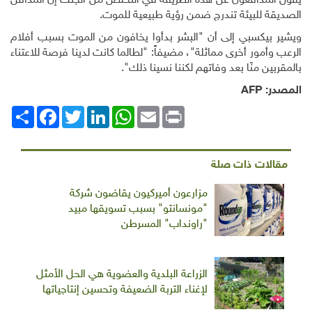
يقول المدافعون عن هذه الطريقة في التخلص من الجثث إن المدافن
الصديقة للبيئة تندرج ضمن رؤية طبيعية للموت.
ويشير بيكسبي إلى أن "البشر بدأوا يخافون من الموت بسبب أفلام
الرعب وأمور أخرى مماثلة"، مضيفاً: "لطالما كانت لدينا فرصة للاعتناء
بالمقربين منّا بعد وفاتهم لكننا نسينا ذلك".
المصدر:
AFP
Print
Email
WhatsApp
LinkedIn
Twitter
انشر
Facebook
مقالات ذات صلة
مزارعون أميركيون يقاضون شركة
"مونسانتو" بسبب تسويقها مبيد
"راونداب" المسرطن
الزراعة البلدية والعضوية هي الحل الأمثل
لإغناء التربة الضعيفة وتحسين إنتاجياتها