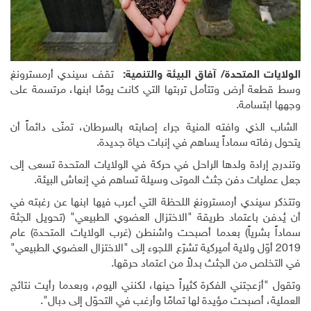
الولايات المتحدة/ آفاق البيئة والتنمية:
تقف سيندي أرمسترونغ
وسط قطعة أرض وتتأمل تربتها التي كانت يومًا ابنها، مرتسمة على
وجهها ابتسامة.
الشاب الذي وافته المنية جراء إصابته بالسرطان، تمنّى دائماً أن
يتحول رفاته سماداً يساهم في إنبات حياة جديدة.
وتندرج إرادة ولدها الراحل في حركة في الولايات المتحدة تسعى إلى
جعل عمليات دفن جثث الموتى وسيلة تساهم في إنعاش البيئة.
وتتذكر سيندي أرمسترونغ اللحظة التي أعرب فيها ابنها عن رغبته في
أن يُدفن باعتماد طريقة "الاختزال العضوي الطبيعي" (تحويل الجثة
سماداً بشرياً) بعدما أصبحت واشنطن (غرب الولايات المتحدة) عام
2019 أوّل ولاية أميركية تشرّع اللجوء إلى "الاختزال العضوي الطبيعي"
في التخلص من الجثث بدلاً من اعتماد حرقها.
وتقول "أزعجتني الفكرة كثيراً حينها، لكنني اليوم، وبعدما رأيت نتائج
العملية، أصبحت مؤيدة لها تمامًا وأرغب في التحوّل إلى دبال".