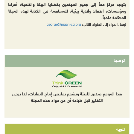
يتوجه مركز معاً إلى جميع المهتمين بقضايا البيئة والتنمية، أفرادا
ومؤسسات، أطفالا وأندية بيئية، للمساهمة في الكتابة لهذه المجلة
المحكّمة علمياً.
george@maan-ctr.org
ترسل المواد إلى العنوان التالي:
توصية
هذا الموقع صديق للبيئة ويشجع تقليص إنتاج النفايات، لذا يرجى
التفكير قبل طباعة أي من مواد هذه المجلة
تنويه