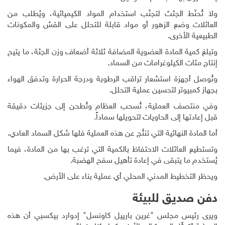
ولا تُحنّط الجثث لتجنّب استخدام المواد الكيميائية، ويُطلب من
العائلات وضع الزهور أو مواد قابلة للتحلل على القش والمكونات
الطبيعية الأخرى.
وتبلغ كمية المادة العضوية المضافة ثلاثة أضعاف وزن الجثة، ما يتيح
إنتاج مئات الكيلوغرامات من السماد.
وتُوصل أجهزة استشعار تراقب الرطوبة ودرجة الحرارة وتدفق الهواء
بجهاز كمبيوتر لتحسين عملية التحلل.
وفي منتصف العملية، تُسحب العظام وتُطحن إلى جزيئات دقيقة
قبل إعادتها إلى الحاويات لتحويلها سماداً.
أما المادة النهائية التي تنتُج عن هذه العملية فلها شكل السماد العادي.
وتستطيع العائلات الاحتفاظ بالكمية التي ترغب بها من المادة، فيما
يُستخدم ما يتبقى في إعادة تأهيل سفح الهضبة.
ويحظر التخطيط المدني المحلي أي عملية بناء على الأرض.
دفن صديق للبيئة
ويرى رئيس مجلس "غرين بارييل كاونسل" إدوارد بيكسبي أن هذه