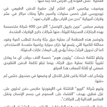
العملية "تمثّل العودة إلى الأرض كما جئنا منها".
ويضيف بيكسبي الذي افتتح أول مقبرة للدفن الطبيعي في
نيوجيرسي قبل خمس سنوات وأصبح حالياً يملك مراكز في عشر
ولايات أميركية "نحن من التراب وإلى التراب نعود".
ويضم مجلس "غرين بارييل كاونسل" أكثر من 400 شركة متخصصة
بهذه الجنازات الصديقة للبيئة، منها شركات خارج الولايات المتحدة.
وتوضح هذه المنظمة أن عملية حرق جثة واحدة تتطلب كمية وقود
مماثلة للكمية التي يتسع لها خزان سيارة رياضية متعددة الاستخدام،
كما أن تحويل الجثث رماداً يؤدي إلى انبعاث غازات الدفيئة.
وتبلغ تكلفة خدمات "ريتورن هوم" خمسة آلاف دولار، أي ما يعادل
تقريباً تكلفة عملية حرق الجثة، بينما تبلغ تكلفة الدفن التقليدي
ضعفي أو ثلاثة أضعاف هذا المبلغ.
ويُمكن لف الجثة بكفن قابل للتحلل أو وضعها في صندوق خشبي ثم
دفنها.
وتبيع شركة "كويو" الناشئة في كاليفورنيا ملابس دفن تحتوي على
غزل فطري بهدف "القضاء على السموم في جسم الإنسان ونقل
العناصر الغذائية إلى النباتات".