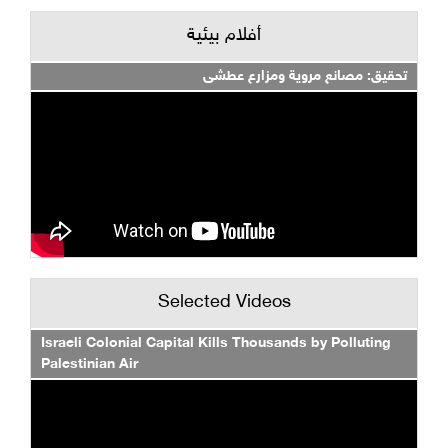
أفلام بيئية
تحقيق: مصانع مروية ومزارع عطشى
Selected Videos
Israeli Colonial Capital Kills Thousands by Polluting
Palestinian Air