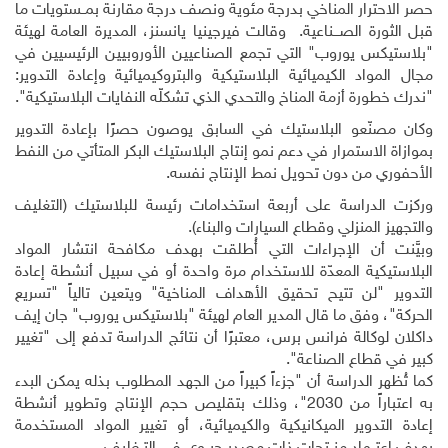
حصر الاحترار المناخي بدرجة مئوية ونصف درجة مقارنة بمــستويات ما
قبل الثورة الصـــناعية
.
وقالت فيرجينيا يانسنز، المديرة العامة لهيئة
"بلاستيكس يوروب" التي تجمع الصناعيين الأوروبيين الرئيسيين في
مجال المواد الكيميائية البلاستيكية والبتروكيميائية وإعادة التدوير:
"ندرك خطورة أزمة المناخ والتحدي الذي تشكلّه النفايات البلاستيكية".
وكان مصنّعو البلاستيك في السابق يوصون حصرًا بإعادة التدوير
بموازاة الاستمرار في دعم نمو إنتاج البلاستيك البكر المتأتي من النفط
الأحفوري من دون تحويل نمط الإنتاج نفسه
.
وركزت الدراسة على أربعة استخدامات رئيسة للبلاستيك (التغليف
والتجهيز المنزلي وقطاع السيارات والبناء)
.
وبيَّنت أن الإجراءات التي أُطلقت بهدف مكافحة انتشار المواد
البلاستيكية المعدّة للاستخدام مرة واحدة أو في سبيل أنشطة إعادة
التدوير "لن تتيح تحقيق الأهداف المناخية" ويتعين تالياً "تسريع
الحركة"، وفق ما قال المدير العام لهيئة "بلاستيكس يوروب" جان إيف
داكلان لوكالة فرانس برس، معتبرًا أن نتائج الدراسة تدفع إلى "تغيير
كبير في قطاع الصناعة".
كما تُظهر الدراسة أن "جزءاً كبيراً من الجهد المطلوب بذله يمكن البدء
به اعتباراً من 2030"، وذلك بتقليص حجم الإنتاج وتطوير أنشطة
إعادة التدوير الميكانيكية والكيميائية، أو تغيير المواد المستخدمة