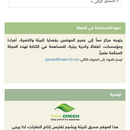
السابق >
< التالي
دعوة للمساهمة في المجلة
يتوجه مركز معاً إلى جميع المهتمين بقضايا البيئة والتنمية، أفرادا
ومؤسسات، أطفالا وأندية بيئية، للمساهمة في الكتابة لهذه المجلة
المحكّمة علمياً.
george@maan-ctr.org
ترسل المواد إلى العنوان التالي:
توصية
هذا الموقع صديق للبيئة ويشجع تقليص إنتاج النفايات، لذا يرجى