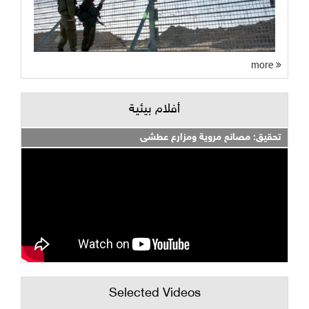
more
أفلام بيئية
تحقيق: مصانع مروية ومزارع عطشى
Selected Videos