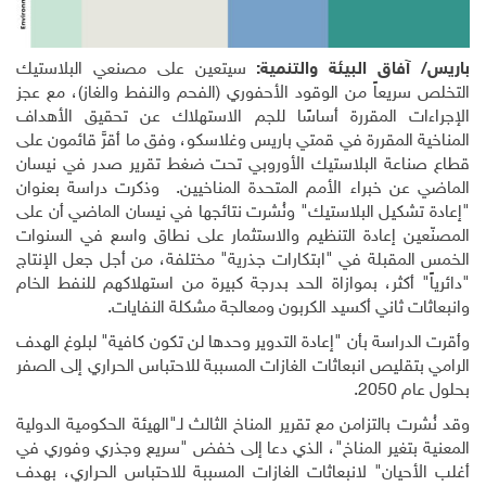
باريس/ آفاق البيئة والتنمية:
سيتعين على مصنعي البلاستيك
التخلص سريعاً من الوقود الأحفوري (الفحم والنفط والغاز)، مع عجز
الإجراءات المقررة أساسًا للجم الاستهلاك عن تحقيق الأهداف
المناخية المقررة في قمتي باريس وغلاسكو، وفق ما أقرَّ قائمون على
قطاع صناعة البلاستيك الأوروبي تحت ضغط تقرير صدر في نيسان
الماضي عن خبراء الأمم المتحدة المناخيين. وذكرت دراسة بعنوان
"إعادة تشكيل البلاستيك" ونُشرت نتائجها في نيسان الماضي أن على
المصنّعين إعادة التنظيم والاستثمار على نطاق واسع في السنوات
الخمس المقبلة في "ابتكارات جذرية" مختلفة، من أجل جعل الإنتاج
"دائرياً" أكثر، بموازاة الحد بدرجة كبيرة من استهلاكهم للنفط الخام
وانبعاثات ثاني أكسيد الكربون ومعالجة مشكلة النفايات
.
وأقرت الدراسة بأن "إعادة التدوير وحدها لن تكون كافية" لبلوغ الهدف
الرامي بتقليص انبعاثات الغازات المسببة للاحتباس الحراري إلى الصفر
بحلول عام 2050.
وقد نُشرت بالتزامن مع تقرير المناخ الثالث لـ"الهيئة الحكومية الدولية
المعنية بتغير المناخ"، الذي دعا إلى خفض "سريع وجذري وفوري في
أغلب الأحيان" لانبعاثات الغازات المسببة للاحتباس الحراري، بهدف