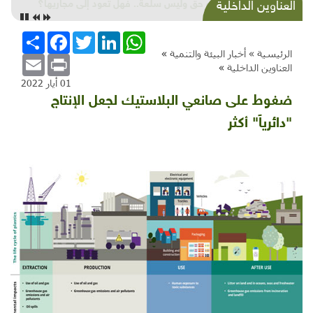
المياه حق وليس سلعة.. فهل تعود إلى مجاريها؟
العناوين الداخلية
WhatsApp
LinkedIn
Twitter
Facebook
انشر
الرئيسية »
أخبار البيئة والتنمية
»
Email
Print
العناوين الداخلية
»
01 أيار 2022
ضغوط على صانعي البلاستيك لجعل الإنتاج
"دائرياً" أكثر