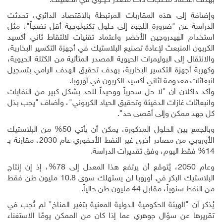
بهدف اعتــماد منــتجات ذات مصدر حيــوي في التــغليف
.
وإضافة إلى هذه المقاربات المرتبطة بالاقتصاد الدائري، تحدثت
الدراسة عن "ضرورة اللجوء إلى حلول تكنولوجية أقل نضجاً"، مثل
استخدام الهيدروجين الأخضر واعتماد تقنيات لالتقاط ثاني أكسيد
الكربون المنبعث لإعادة تصنيع البلاستيك في أجهزة التكسير البخارية،
والانتقال إلى البوليمرات الحيوية المصدر المتأتية من الكتلة الحيوية،
وكهربة أجهزة التكسير البخارية، بهدف تحقيق الهدف الرامي بتسجيل
انبعاثات معدومة لثاني أكسيد الكربون في أوروبا
.
وأكد داكلان أن "لا حل سحرياً ووحيداً للحد بشكل كبير من النفايات
وانبعاثات غازات الدفيئة وتحقيق الحياد الكربوني"، وأضاف "يجب بذل
كل جهد ممكن وإلى أقصى حد".
وبالجمع بين الحلول المذكورة، يمكن أن يأتي 50% من البلاستيك
الأوروبي من مصادر أخرى غير النفط الأحفوري عام 2030، مقارنة بـ
14% فقط اليوم، وفق تقديرات الدراسة
.
وعام 2050، يُتوقع أن يرتفع هذا المعدل إلى 78%، إذ إن إنتاج
البلاستيك البكر في أوروبا لن يستهلك سوى 10.8 مليون طن فقط
من النفط سنوياً، مقابل 44 مليون طن حالياً
.
يُذكر أن "الهيئة الحكومية الدولية المعنية بتغير المناخ" لم تُجب في
تقريرها عن سؤال جوهري عما إذا كان من الممكن يومًا الاستغناء