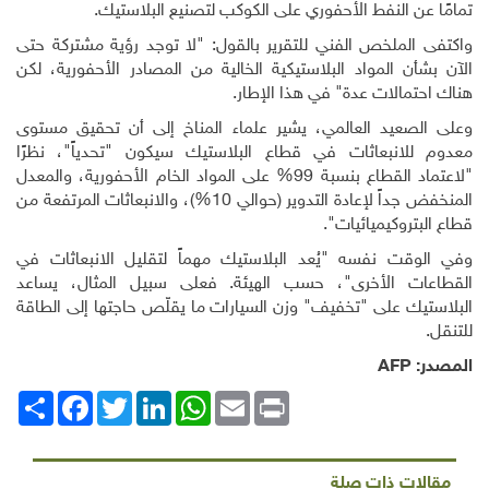
تمامًا عن النفط الأحفوري على الكوكب لتصنيع البلاستيك
.
واكتفى الملخص الفني للتقرير بالقول: "لا توجد رؤية مشتركة حتى
الآن بشأن المواد البلاستيكية الخالية من المصادر الأحفورية، لكن
هناك احتمالات عدة" في هذا الإطار
.
وعلى الصعيد العالمي، يشير علماء المناخ إلى أن تحقيق مستوى
معدوم للانبعاثات في قطاع البلاستيك سيكون "تحدياً"، نظرًا
"لاعتماد القطاع بنسبة 99% على المواد الخام الأحفورية، والمعدل
المنخفض جداً لإعادة التدوير (حوالي 10%)، والانبعاثات المرتفعة من
قطاع البتروكيميائيات".
وفي الوقت نفسه "يُعد البلاستيك مهماً لتقليل الانبعاثات في
القطاعات الأخرى"، حسب الهيئة. فعلى سبيل المثال، يساعد
البلاستيك على "تخفيف" وزن السيارات ما يقلّص حاجتها إلى الطاقة
للتنقل
.
المصدر:
AFP
Print
Email
WhatsApp
LinkedIn
Twitter
انشر
Facebook
مقالات ذات صلة