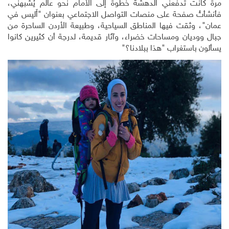
مرة كانت تدفعني الدهشة خطوة إلى الأمام نحو عالم يُشبهني،
فأنشأتُ صفحة على منصات التواصل الاجتماعي بعنوان "أَليس في
عمان"، وثقت فيها المناطق السياحية، وطبيعة الأردن الساحرة من
جبال ووديان ومساحات خضراء، وآثار قديمة، لدرجة أن كثيرين كانوا
يسألون باستغراب "هذا ببلادنا؟"