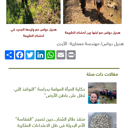
هديل دواس مع وليدها الجديد في
هديل دواس مع ابنها بين أحضان الطبيعة
أحضان الطبيعة
هديل دواس/ مهندسة معمارية- الأردن
Print
Email
WhatsApp
LinkedIn
Twitter
انشر
Facebook
مقالات ذات صلة
حكاية المرأة المولعة بدراسة "النوافذ التي
تطل على باطن الأرض"
منقذ طائر الشنار...حين تصبح "الفقاسة"
الأم البديلة في ظل الاعتداءات المتكررة