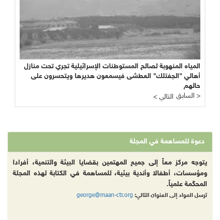
المياه المنهوبة لصالح المستوطنات الإسرائيلية تجري تحت منازل
أهالي "الجفتلك" العطشى فيسمعون هديرها ويتحسرون على
حالهم
السابق >
< التالي
دعوة للمساهمة في المجلة
يتوجه مركز معاً إلى جميع المهتمين بقضايا البيئة والتنمية، أفرادا
ومؤسسات، أطفالا وأندية بيئية، للمساهمة في الكتابة لهذه المجلة
المحكّمة علمياً.
george@maan-ctr.org
ترسل المواد إلى العنوان التالي: