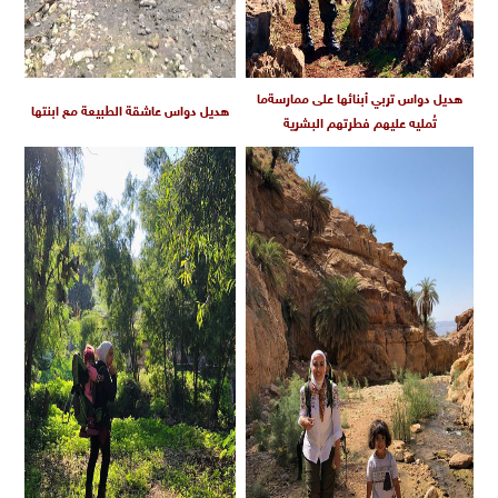
هديل دواس تربي أبنائها على ممارسةما
هديل دواس عاشقة الطبيعة مع ابنتها
تُمليه عليهم فطرتهم البشرية