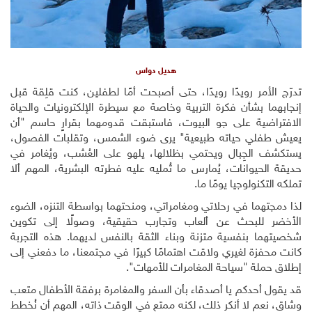
هديل دواس
تدرّج الأمر رويدًا رويدًا، حتى أصبحت أمًا لطفلين، كنت قلِقة قبل
إنجابهما بشأن فكرة التربية وخاصة مع سيطرة الإلكترونيات والحياة
الافتراضية على جو البيوت، فاستبقت قدومهما بقرارٍ حاسم "أن
يعيش طفلي حياته طبيعية" يرى ضوء الشمس، وتقلبات الفصول،
يستكشف الجِبال ويحتمي بظلالها، يلهو على العُشب، ويُغامر في
حديقة الحيوانات، يُمارس ما تُمليه عليه فطرته البشرية، المهم ألا
تملكه التكنولوجيا يومًا ما.
لذا دمجتهما في رحلاتي ومغامراتي، ومنحتهما بواسطة التنزه، الضوء
الأخضر للبحث عن ألعاب وتجارب حقيقية، وصولًا إلى تكوين
شخصيتهما بنفسية متزنة وبناء الثقة بالنفس لديهما. هذه التجربة
كانت محفزة لغيري ولاقت اهتمامًا كبيرًا في مجتمعنا، ما دفعني إلى
إطلاق حملة "سياحة المغامرات للأمهات".
قد يقول أحدكم يا أصدقاء بأن السفر والمغامرة برفقة الأطفال متعب
وشاق، نعم لا أنكر ذلك، لكنه ممتع في الوقت ذاته، المهم أن نُخطط