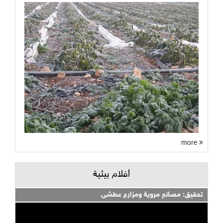
more
أفلام بيئية
تحقيق: مصانع مروية ومزارع عطشى