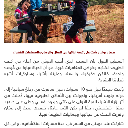
هديل دواس دأبت على تربية أبنائها بين الجبال والوديان والمساحات الخضراء
أستطيع القول بأن السبب الذي أُحبّ العيش من أجله في كنف
الطبيعة الخلابة وخوض المغامرات فيها، هو ‏أن الحياة عبارة عن فُرصة
واحدة، فلتكن حقيقية، واسعة، ومليئة بأشياء وسلوكيات تُشبه
فطرتنا البشرية.
وُلدت مجددًا قبل نحو 10 سنوات، حين سافرت في رحلةٍ سياحية إلى
دولة جنوب أفريقيا، وتجولت بين الأماكن الطبيعية فيها، ذُهلت من
أثر رؤية الأشياء للمرة الأولى على ذاتي وردود أفعالي وحتى على صعيد
صقل شخصيتي، حقًا لم يكن الأمر عاديًا، فبعدها عدتُ إلى عمّان
وقررت البحث عن عجائبها وجماليات الطبيعة فيها.
شاركت عند عودتي من السفر في عدّة مسارات استكشافية، وفي كل