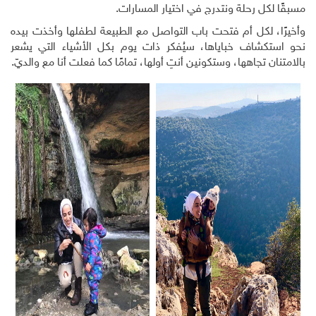
مسبقًا لكل رحلة ونتدرج في اختيار المسارات.
وأخيرًا، لكل أم فتحت باب التواصل مع الطبيعة لطفلها وأخذت بيده
نحو استكشاف خباياها، سيُفكر ذات يوم بكل الأشياء التي يشعر
بالامتنان تجاهها، وستكونين أنتِ أولها، تمامًا كما فعلت أنا مع والديّ.