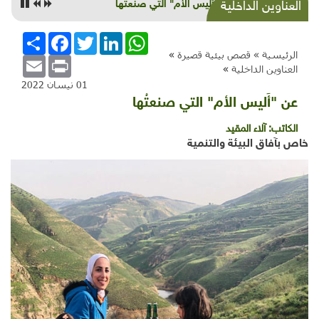
عن "أَليس الأم" التي صنعتُها
العناوين الداخلية
WhatsApp
LinkedIn
Twitter
Facebook
انشر
الرئيسية »
قصص بيئية قصيرة
»
Email
Print
العناوين الداخلية
»
01 نيسان 2022
عن "أَليس الأم" التي صنعتُها
الكاتب:
آلاء المقيد
خاص بآفاق البيئة والتنمية