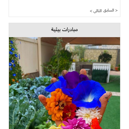
السابق >
< التالي
مبادرات بيئية